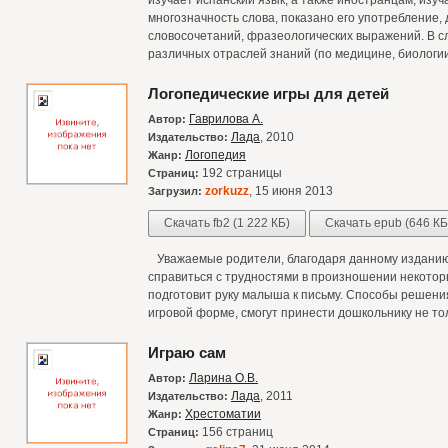
изучает испанский язык, а также иностранцам, изу
многозначность слова, показано его употребление,
словосочетаний, фразеологических выражений. В 
различных отраслей знаний (по медицине, биологии,
Логопедические игры для детей
Гаврилова А.
Автор:
Лада
, 2010
Издательство:
Логопедия
Жанр:
192 страницы
Страниц:
zorkuzz
, 15 июня 2013
Загрузил:
Скачать fb2 (1 222 КБ)
Скачать epub (646 КБ
Уважаемые родители, благодаря данному изданию
справиться с трудностями в произношении некоторы
подготовит руку малыша к письму. Способы решени
игровой форме, смогут принести дошкольнику не тол
Играю сам
Ларина О.В.
Автор:
Лада
, 2011
Издательство:
Хрестоматии
Жанр:
156 страниц
Страниц: