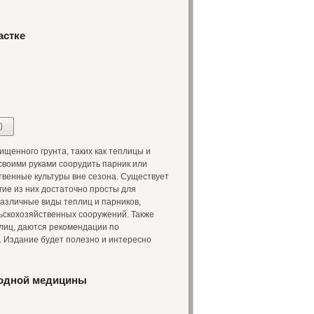
астке
)
енного грунта, таких как теплицы и
своими руками соорудить парник или
твенные культуры вне сезона. Существует
гие из них достаточно просты для
различные виды теплиц и парников,
ьскохозяйственных сооружений. Также
лиц, даются рекомендации по
. Издание будет полезно и интересно
родной медицины