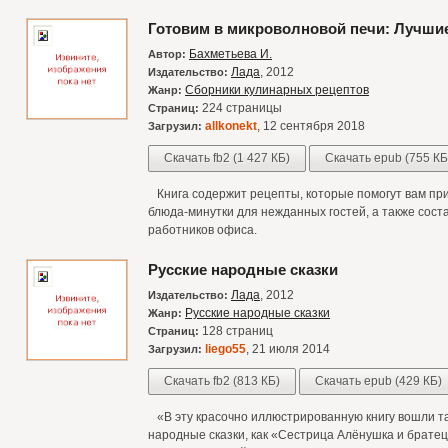
Готовим в микроволновой печи: Лучши
Бахметьева И.
Автор:
Лада
, 2012
Издательство:
Сборники кулинарных рецептов
Жанр:
224 страницы
Страниц:
allkonekt
, 12 сентября 2018
Загрузил:
Скачать fb2 (1 427 КБ)
Скачать epub (755 КБ
Книга содержит рецепты, которые помогут вам приг
блюда-минутки для нежданных гостей, а также сос
работников офиса.
Русские народные сказки
Лада
, 2012
Издательство:
Русские народные сказки
Жанр:
128 страниц
Страниц:
liego55
, 21 июля 2014
Загрузил:
Скачать fb2 (813 КБ)
Скачать epub (429 КБ)
«В эту красочно иллюстрированную книгу вошли 
народные сказки, как «Сестрица Алёнушка и братец