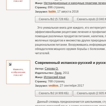
Нетрадиционные и народные практики лече
Жанр:
896 страниц
Страниц:
bablo
, 17 августа 2018
Загрузил:
Скачать fb2 (5 728 КБ)
Скачать epub (3 040 
Это уникальная книга для каждого, кто интересует
эффективнейшими рецептами лечения и профилакт
помощью различных продуктов питания, напитков, пр
молочных продуктов и множества других природных 
рациональном питании. Вооружившись информацией 
обладателем мощного оружия борьбы с болезнями. 
читателей.
Современный испанско-русский и русск
Серова О.
Автор:
Лада
, 2011
Издательство:
Испанский язык
Жанр:
768 страниц
Страниц:
veditos
, 27 сентября 2017
Загрузил:
Скачать fb2 (4 909 КБ)
Скачать epub (2 605 
Данный словарь предназначается школьникам, студ