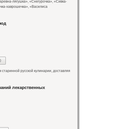
аревна-лягушка», «Снегурочка», «Сивка-
чка-хаврошечка», «Василиса
люд
)
м старинной русской кулинарии, доставляя
ваний лекарственных