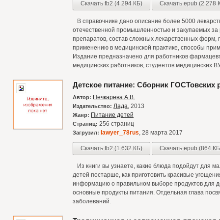
Скачать fb2 (4 294 КБ)
Скачать epub (2 278 
В справочнике дано описание более 5000 лекарст
отечественной промышленностью и закупаемых за
препаратов, состав сложных лекарственных форм, 
применению в медицинской практике, способы прим
Издание предназначено для работников фармацев
медицинских работников, студентов медицинских В
Детское питание: Сборник ГОСТовских 
Печкарева А.В.
Автор:
Лада
, 2013
Издательство:
Питание детей
Жанр:
256 страниц
Страниц:
lawyer_78rus
, 28 марта 2017
Загрузил:
Скачать fb2 (1 632 КБ)
Скачать epub (864 КБ
Из книги вы узнаете, какие блюда подойдут для ма
детей постарше, как приготовить красивые угощени
информацию о правильном выборе продуктов для д
основные продукты питания. Отдельная глава пос
заболеваний.