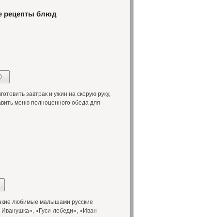
е рецепты блюд
)
отовить завтрак и ужин на скорую руку,
тавить меню полноценного обеда для
такие любимые малышами русские
 Иванушка», «Гуси-лебеди», «Иван-