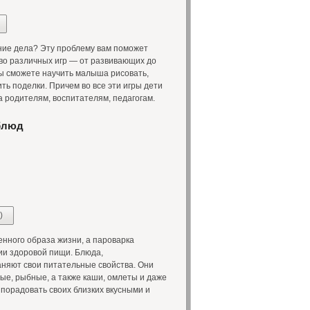
ние дела? Эту проблему вам поможет
тво различных игр — от развивающих до
 вы сможете научить малыша рисовать,
ить поделки. Причем во все эти игры дети
а родителям, воспитателям, педагогам.
блюд
)
ного образа жизни, а пароварка
и здоровой пищи. Блюда,
аняют свои питательные свойства. Они
ые, рыбные, а также каши, омлеты и даже
порадовать своих близких вкусными и