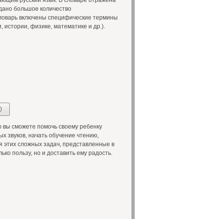
чающим русский язык. В словаре отражена
 дано большое количество
словарь включены специфические термины
 истории, физике, математике и др.).
)
 вы сможете помочь своему ребенку
х звуков, начать обучение чтению,
я этих сложных задач, представленные в
ько пользу, но и доставить ему радость.