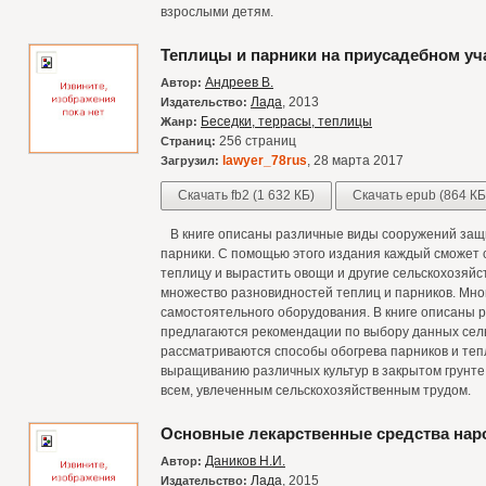
взрослыми детям.
Теплицы и парники на приусадебном уч
Андреев В.
Автор:
Лада
, 2013
Издательство:
Беседки, террасы, теплицы
Жанр:
256 страниц
Страниц:
lawyer_78rus
, 28 марта 2017
Загрузил:
Скачать fb2 (1 632 КБ)
Скачать epub (864 КБ
В книге описаны различные виды сооружений защищ
парники. С помощью этого издания каждый сможет 
теплицу и вырастить овощи и другие сельскохозяйс
множество разновидностей теплиц и парников. Мно
самостоятельного оборудования. В книге описаны 
предлагаются рекомендации по выбору данных сел
рассматриваются способы обогрева парников и теп
выращиванию различных культур в закрытом грунте
всем, увлеченным сельскохозяйственным трудом.
Основные лекарственные средства на
Даников Н.И.
Автор:
Лада
, 2015
Издательство: