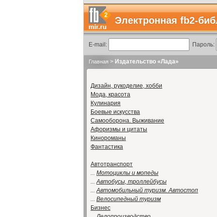
Электронная fb2-биб
E-mail:
Пароль:
>
Издательство «Лада»
Главная
Дизайн, рукоделие, хобби
Мода, красота
Кулинария
Боевые искусства
Самооборона. Выживание
Афоризмы и цитаты
Кинороманы
Фантастика
Автотранспорт
...
Мотоциклы и мопеды
...
Автобусы, троллейбусы
...
Автомобильный туризм. Автостоп
...
Велосипедный туризм
Бизнес
...
Делопроизводство