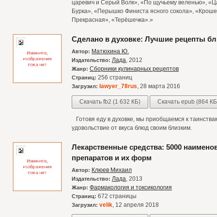
царевич и Серый Волк», «По щучьему веленью», «Ц
Бурка», «Перышко Финиста ясного сокола», «Кроше
Прекрасная», «Терёшечка».»
Сделано в духовке: Лучшие рецепты б
Матюхина Ю.
Автор:
Лада
, 2012
Издательство:
Сборники кулинарных рецептов
Жанр:
256 страниц
Страниц:
lawyer_78rus
, 28 марта 2016
Загрузил:
Скачать fb2 (1 632 КБ)
Скачать epub (864 КБ
Готовя еду в духовке, мы приобщаемся к таинства
удовольствие от вкуса блюд своим близким.
Лекарственные средства: 5000 наимено
препаратов и их форм
Клюев Михаил
Автор:
Лада
, 2013
Издательство:
Фармакология и токсикология
Жанр:
672 страницы
Страниц:
velik
, 12 апреля 2018
Загрузил: