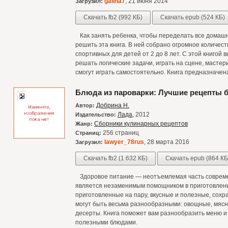
galina7
, 21 июня 2014
Загрузил:
Скачать fb2 (992 КБ)
Скачать epub (524 КБ)
Как занять ребенка, чтобы переделать все домаш
решить эта книга. В ней собрано огромное количес
спортивных для детей от 2 до 8 лет. С этой книгой
решать логические задачи, играть на сцене, мастер
смогут играть самостоятельно. Книга предназначен
Блюда из пароварки: Лучшие рецепты 
Добрина Н.
Автор:
Лада
, 2012
Издательство:
Сборники кулинарных рецептов
Жанр:
256 страниц
Страниц:
lawyer_78rus
, 28 марта 2016
Загрузил:
Скачать fb2 (1 632 КБ)
Скачать epub (864 КБ
Здоровое питание — неотъемлемая часть современ
является незаменимым помощником в приготовлени
приготовленные на пару, вкусные и полезные, сохр
могут быть весьма разнообразными: овощные, мясн
десерты. Книга поможет вам разнообразить меню и 
полезными блюдами.