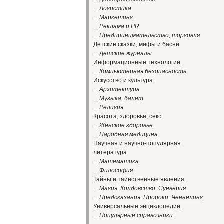
...
Логистика
...
Маркетинг
...
Реклама и PR
...
Предпринимательство, торговля
Детские сказки, мифы и басни
...
Детские журналы
Информационные технологии
...
Компьютерная безопасность
Искусство и культура
...
Архитектура
...
Музыка, балет
...
Религия
Красота, здоровье, секс
...
Женское здоровье
...
Народная медицина
Научная и научно-популярная
литература
...
Математика
...
Философия
Тайны и таинственные явления
...
Магия. Колдовство. Суеверия
...
Предсказания. Пророки. Ченнелинг
Универсальные энциклопедии
...
Популярные справочники