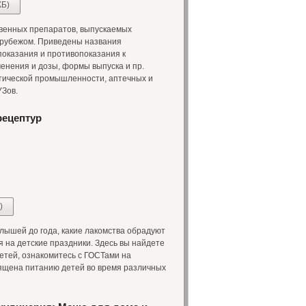
КБ)
венных препаратов, выпускаемых
 рубежом. Приведены названия
показания и противопоказания к
енения и дозы, формы выпуска и пр.
тической промышленности, аптечных и
УЗов.
рецептур
)
лышей до года, какие лакомства обрадуют
я на детские праздники. Здесь вы найдете
етей, ознакомитесь с ГОСТами на
вящена питанию детей во время различных