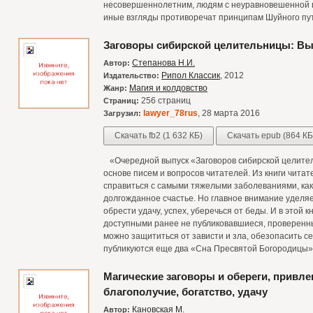
несовершеннолетним, людям с неуравновешенной пс
иные взгляды противоречат принципам Шуйного пу
Заговоры сибирской целительницы: Вы
Степанова Н.И.
Автор:
Рипол Классик
, 2012
Издательство:
Магия и колдовство
Жанр:
256 страниц
Страниц:
lawyer_78rus
, 28 марта 2016
Загрузил:
Скачать fb2 (1 632 КБ)
Скачать epub (864 КБ
«Очередной выпуск «Заговоров сибирской целител
основе писем и вопросов читателей. Из книги читате
справиться с самыми тяжелыми заболеваниями, ка
долгожданное счастье. Но главное внимание уделяе
обрести удачу, успех, уберечься от беды. И в этой
доступными ранее не публиковавшиеся, проверенн
можно защититься от зависти и зла, обезопасить се
публикуются еще два «Сна Пресвятой Богородицы»
Магические заговоры и обереги, привл
благополучие, богатство, удачу
Кановская М.
Автор: