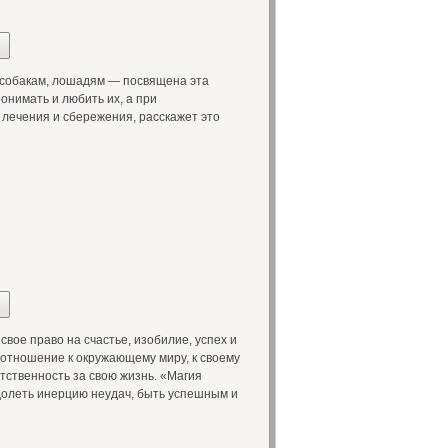
обакам, лошадям — посвящена эта
понимать и любить их, а при
 лечения и сбережения, расскажет это
вое право на счастье, изобилие, успех и
 отношение к окружающему миру, к своему
тственность за свою жизнь. «Магия
одолеть инерцию неудач, быть успешным и