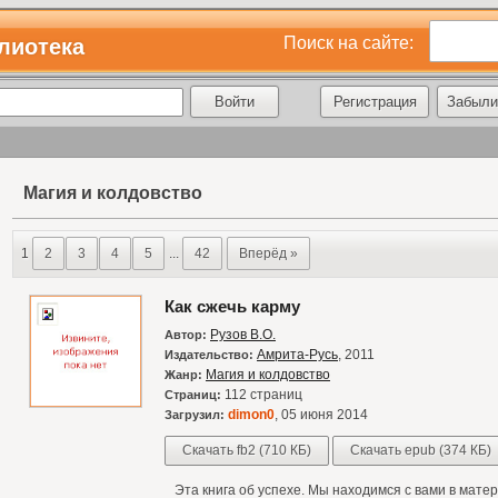
Поиск на сайте:
лиотека
Регистрация
Забыли
Магия и колдовство
1
2
3
4
5
...
42
Вперёд »
Как сжечь карму
Рузов В.О.
Автор:
Амрита-Русь
, 2011
Издательство:
Магия и колдовство
Жанр:
112 страниц
Страниц:
dimon0
, 05 июня 2014
Загрузил:
Скачать fb2 (710 КБ)
Скачать epub (374 КБ)
Эта книга об успехе. Мы находимся с вами в матер