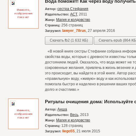
Вода поможет! Как через воду получит
сестра Стефания
Автор:
АСТ
, 2011
Издательство:
Магия и колдовство
Жанр:
256 страниц
Страниц:
lawyer_78rus
, 27 апреля 2016
Загрузил:
Скачать fb2 (1 632 КБ)
Скачать epub (864 КБ
«В новой книге сестры Стефании собрана информ
свойства воды, которые с древности известны толь
достоянием людей. Оказалось, что вода может не то
сокровенные желания, привлечь в жизнь везение и д
это происходит, вы найдете в этой книге. Автор расс
«правильную» воду, «живую» воду и как использоват
помогала быстро и наделено в решении ваших проб
долго и счастливо.»
Ритуалы очищения дома: Используйте 
Анша
Автор:
Весь
, 2013
Издательство:
Магия и колдовство
Жанр:
128 страниц
Страниц:
liego55
, 21 июля 2015
Загрузил: