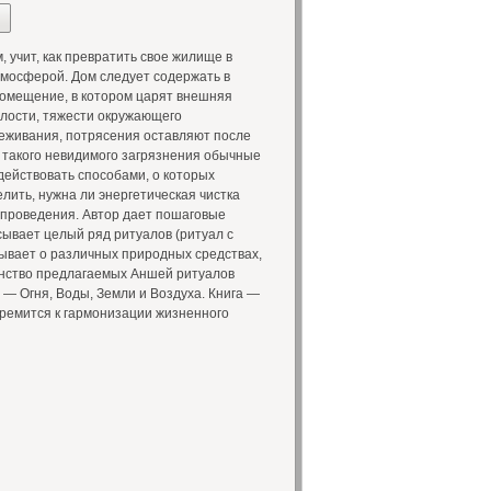
 учит, как превратить свое жилище в
тмосферой. Дом следует содержать в
 помещение, в котором царят внешняя
хлости, тяжести окружающего
еживания, потрясения оставляют после
в такого невидимого загрязнения обычные
ействовать способами, о которых
елить, нужна ли энергетическая чистка
 проведения. Автор дает пошаговые
ывает целый ряд ритуалов (ритуал с
азывает о различных природных средствах,
инство предлагаемых Аншей ритуалов
— Огня, Воды, Земли и Воздуха. Книга —
стремится к гармонизации жизненного