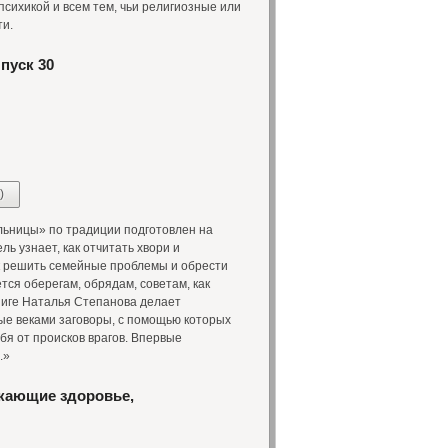
ихикой и всем тем, чьи религиозные или
ти.
пуск 30
)
ьницы» по традиции подготовлен на
ль узнает, как отчитать хвори и
к решить семейные проблемы и обрести
тся оберегам, обрядам, советам, как
 книге Наталья Степанова делает
ые веками заговоры, с помощью которых
бя от происков врагов. Впервые
.»
екающие здоровье,