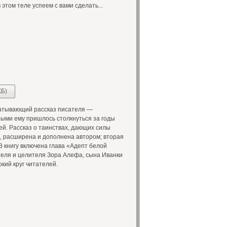
в этом теле успеем с вами сделать...
КБ)
ватывающий рассказ писателя —
рыми ему пришлось столкнуться за годы
ей. Рассказ о таинствах, дающих силы
а, расширена и дополнена автором; вторая
В книгу включена глава «Адепт белой
теля и целителя Зора Алефа, сына Иванки
кий круг читателей.