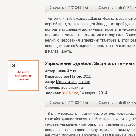
Скачать fb2 (2 349 КБ)
Скачать epub (1 245 
Автор книги Александра Давид-Неэль, известный з
первой представительницей Запада, которой удалос
получить аудиенцию далай-ламы, посетить множест
многими ламами, отшельниками и колдунами. Более 
религию, верования и практики тибетцев. В этой кн
непредвзятые наблюдения, открывая тем самым чи
и магии Тибета.
Управление судьбой: Защита от темных
Явный А.И.
Автор:
Питер
, 2011
Издательство:
Магия и колдовство
Жанр:
288 страниц
Страниц:
vitalysev
, 14 августа 2014
Загрузил:
Скачать fb2 (1 837 КБ)
Скачать epub (973 КБ
В книге изложены практические основы карпатской
способствующие успеху в любви, привлечению дене
секреты уникальных методик по управлению судьбо
направленные на диагностику кармы и первичную к
работы с мольфами, амулетами и талисманам, узнает