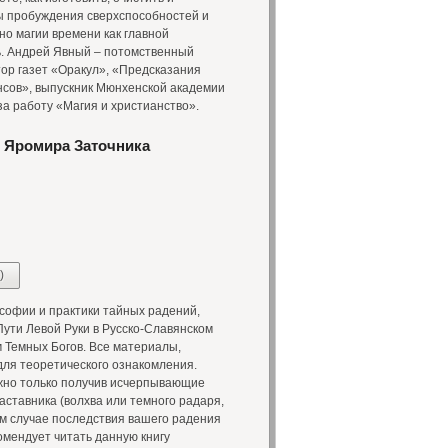
ы пробуждения сверхспособностей и
но магии времени как главной
ь. Андрей Явный – потомственный
ор газет «Оракул», «Предсказания
нсов», выпускник Мюнхенской академии
а работу «Магия и христианство».
 Яромира Заточника
)
офии и практики тайных радений,
ути Левой Руки в Русско-Славянском
 Темных Богов. Все материалы,
для теоретического ознакомления.
ожно только получив исчерпывающие
аставника (волхва или темного радаря,
ом случае последствия вашего радения
омендует читать данную книгу