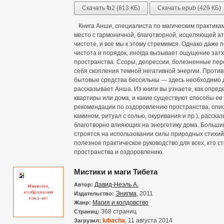
Скачать fb2 (813 КБ)
Скачать epub (429 КБ)
Книга Анши, специалиста по магическим практикам,
место с гармоничной, благотворной, исцеляющей а
чистоте, и все мы к этому стремимся. Однако даже
чистота и порядок, иногда вызывает ощущение зат
пространства. Ссоры, депрессии, болезненные пер
себя скопления темной негативной энергии. Проти
бытовые средства бессильны — здесь необходимо д
рассказывает Анша. Из книги вы узнаете, как опред
квартиры или дома, и какие существуют способы ее
рекомендации по оздоровлению пространства, опис
камином, ритуал с солью, окуривания и пр.), расск
благотворно влияющих на энергетику дома. Больш
строятся на использовании силы природных стихий 
полезное практическое руководство для всех, кто 
пространства и оздоровлению.
Мистики и маги Тибета
Давид-Неэль А.
Автор:
Энигма
, 2011
Издательство:
Магия и колдовство
Жанр:
368 страниц
Страниц:
lubacha
, 11 августа 2014
Загрузил: