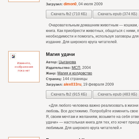
dimon0
, 04 июля 2009
Загрузил:
Скачать fb2 (710 КБ)
Скачать epub (374 КБ)
Очаровательным домашним животным — кошкам, с
книга. Как приобрести животных, общаться с ними, 
необходимости и помогать, используя заговоры для
издание. Для широкого круга читателей.
Магия удачи
Цыганова
Автор:
МСП
, 2004
Издательство:
Магия и колдовство
Жанр:
144 страницы
Страниц:
alex033ru
, 19 февраля 2009
Загрузил:
Скачать fb2 (915 КБ)
Скачать epub (483 КБ)
«Для любого человека важно реализовать в жизни с
любовь. Все достижимо. Попробуйте изменить свое
Я, своим мечтам и желаниям, возьмите на себя отве
удачи» — настольная книга для тех, кто хочет пре
любимым. Для широкого круга читателей.»