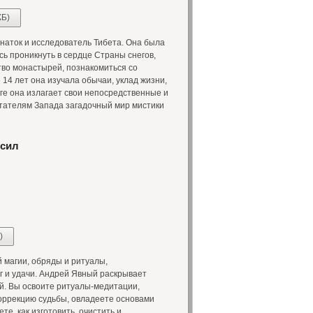
КБ)
наток и исследователь Тибета. Она была
ь проникнуть в сердце Страны снегов,
во монастырей, познакомиться со
14 лет она изучала обычаи, уклад жизни,
иге она излагает свои непосредственные и
тателям Запада загадочный мир мистики
 сил
)
 магии, обряды и ритуалы,
г и удачи. Андрей Явный раскрывает
й. Вы освоите ритуалы-медитации,
оррекцию судьбы, овладеете основами
е, как изготовить, очистить и