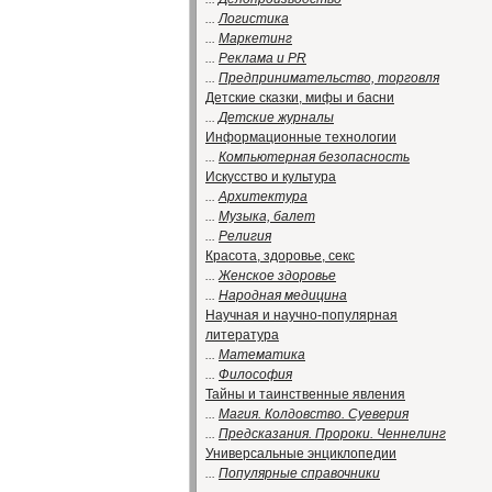
...
Логистика
...
Маркетинг
...
Реклама и PR
...
Предпринимательство, торговля
Детские сказки, мифы и басни
...
Детские журналы
Информационные технологии
...
Компьютерная безопасность
Искусство и культура
...
Архитектура
...
Музыка, балет
...
Религия
Красота, здоровье, секс
...
Женское здоровье
...
Народная медицина
Научная и научно-популярная
литература
...
Математика
...
Философия
Тайны и таинственные явления
...
Магия. Колдовство. Суеверия
...
Предсказания. Пророки. Ченнелинг
Универсальные энциклопедии
...
Популярные справочники