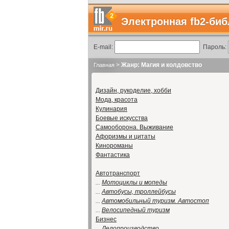
Электронная fb2-биб
E-mail:
Пароль:
>
Жанр: Магия и колдовство
Главная
Дизайн, рукоделие, хобби
Мода, красота
Кулинария
Боевые искусства
Самооборона. Выживание
Афоризмы и цитаты
Кинороманы
Фантастика
Автотранспорт
...
Мотоциклы и мопеды
...
Автобусы, троллейбусы
...
Автомобильный туризм. Автостоп
...
Велосипедный туризм
Бизнес
...
Делопроизводство