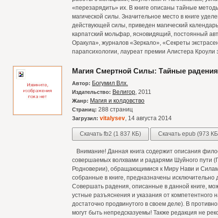
«перезарядить» их. В книге описаны тайные метод
магической силы. Значительное место в книге уделе
действующей силы, приведен магический календар
карпатский мольфар, ясновидящий, постоянный авт
Оракула», журналов «Зеркало», «Секреты экстрасе
парапсихологии, лауреат премии Алистера Кроули з
Магия Смертной Силы: Тайные радения
Богумил Влх.
Автор:
Велигор
, 2011
Издательство:
Магия и колдовство
Жанр:
288 страниц
Страниц:
vitalysev
, 14 августа 2014
Загрузил:
Скачать fb2 (1 837 КБ)
Скачать epub (973 КБ
Внимание! Данная книга содержит описания филос
совершаемых волхвами и радарями Шуйного пути (П
Родноверии), обращающимися к Миру Нави и Силам
собранные в книге, предназначены исключительно 
Совершать радения, описанные в данной книге, м
устные разъяснения и указания от компетентного н
достаточно продвинутого в своем деле). В противн
могут быть непредсказуемы! Также редакция не рек