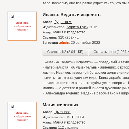
тело, поскольку оно все равно умрет, как то, что мы 
Иванка: Ведать и исцелять
Руденко А.
Автор:
Амрита-Русь
, 2016
Издательство:
Магия и колдовство
Жанр:
320 страниц
Страниц:
admin
, 20 сентября 2022
Загрузил:
Скачать fb2 (2 041 КБ)
Скачать epub (1 081 
«Иванка. Ведать и исцелять» — правдивый и зах
«материалиста» об удивительных явлениях, с кото
жизни с Иванкой, известной богарской целительниц
выжить в этом рассудочном мире. Книга доработан
ее часть в книжном варианте публикуется впервые. 
магии» — о детстве и ранней юности духовного учи
и Александра Руденко. Издание рассчитано на широ
Магия животных
Цыганова
Автор:
МСП
, 2004
Издательство:
Магия и колдовство
Жанр:
112 страниц
Страниц: