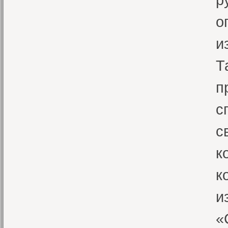
о
и
Т
п
с
с
к
к
и
«