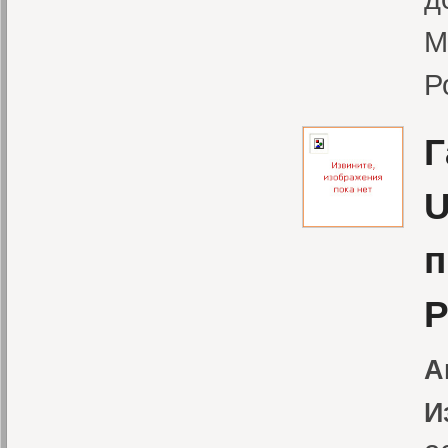
М
Р
Г
U
п
Р
А
И