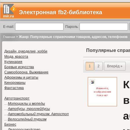
Электронная fb2-библиотека
E-mail:
Пароль:
>
Жанр: Популярные справочники товаров, адресов, телефонов
Главная
Популярные справ
Дизайн, рукоделие, хобби
Мода, красота
Кулинария
1
2
Вперёд »
Боевые искусства
Самооборона. Выживание
Афоризмы и цитаты
К
Кинороманы
Фантастика
в
Автотранспорт
...
Мотоциклы и мопеды
...
Автобусы, троллейбусы
а
...
Автомобильный туризм. Автостоп
...
Велосипедный туризм
Бизнес
...
Делопроизводство