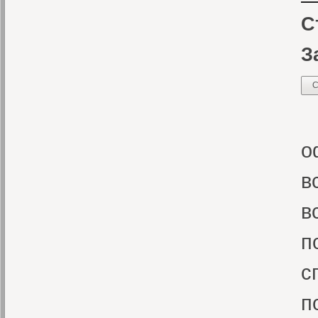
С
З
С
В
о
в
в
п
с
п