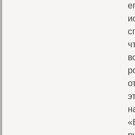
е
и
с
ч
в
р
о
э
н
«
р