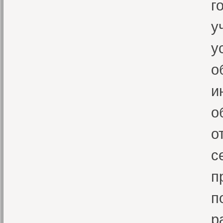
г
у
у
о
и
о
о
с
п
п
р