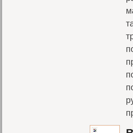
м
т
т
п
п
п
п
р
п
В