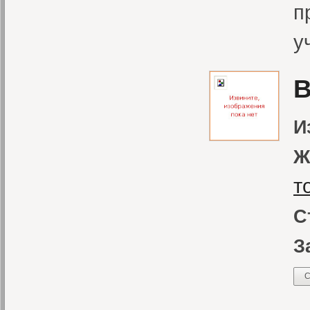
п
у
В
И
Ж
т
С
З
С
К