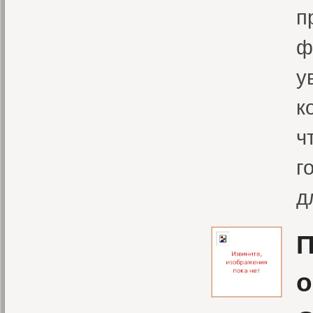
п
ф
у
к
ч
г
д
П
о