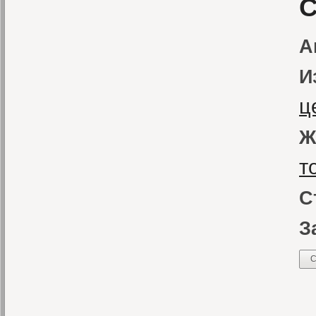
С
А
И
ц
Ж
т
С
З
С
С