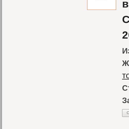
в
С
2
И
Ж
т
С
З
С
С