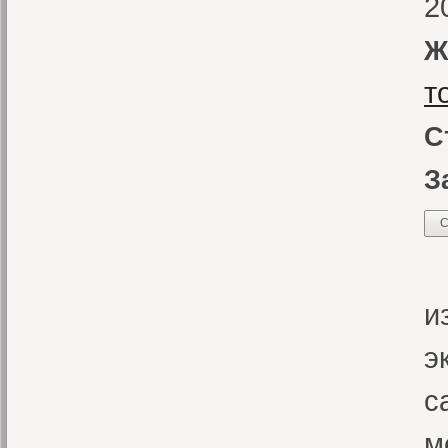
2
Ж
т
С
З
С
Э
и
э
с
м