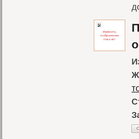
д
П
о
И
Ж
т
С
З
С