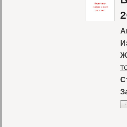
2
А
И
Ж
т
С
З
С
С