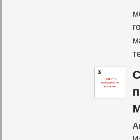
м
г
м
т
С
п
М
А
И