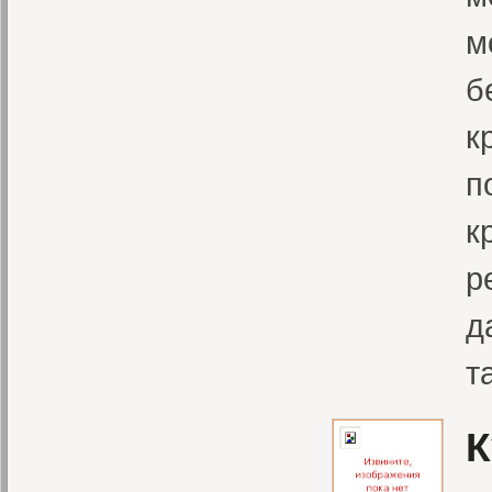
м
б
к
п
к
р
д
т
К