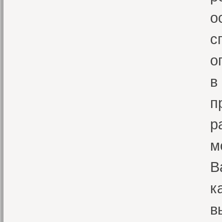
о
с
о
в
п
р
м
В
к
в