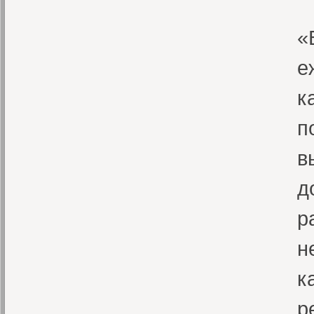
«
«
е
к
п
в
д
р
н
к
р