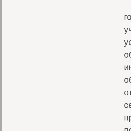
С
г
у
у
о
и
о
о
с
п
п