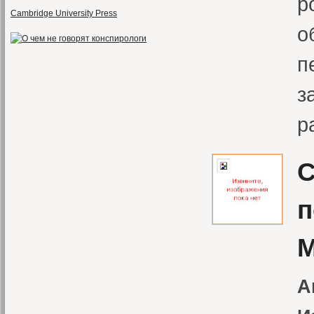
р
Cambridge University Press
о
п
з
р
С
п
М
А