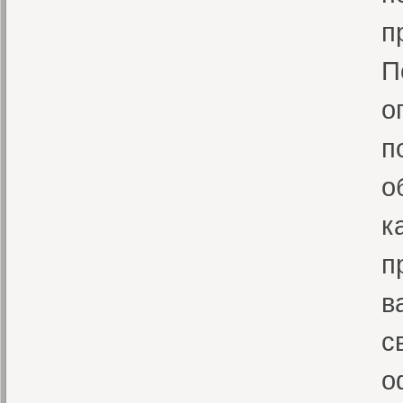
п
П
о
п
о
к
п
в
с
о