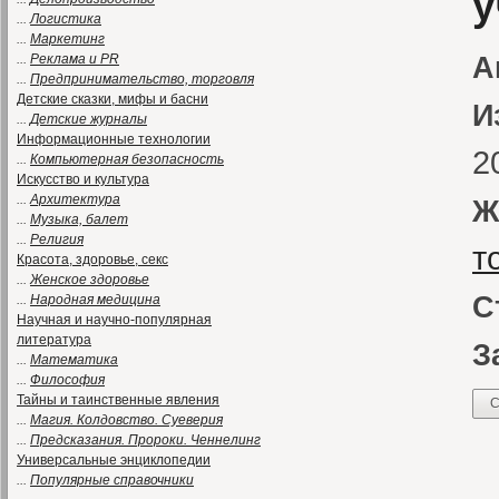
у
...
Логистика
...
Маркетинг
...
Реклама и PR
А
...
Предпринимательство, торговля
Детские сказки, мифы и басни
И
...
Детские журналы
Информационные технологии
2
...
Компьютерная безопасность
Искусство и культура
...
Архитектура
Ж
...
Музыка, балет
...
Религия
т
Красота, здоровье, секс
...
Женское здоровье
С
...
Народная медицина
Научная и научно-популярная
литература
З
...
Математика
...
Философия
Тайны и таинственные явления
С
...
Магия. Колдовство. Суеверия
...
Предсказания. Пророки. Ченнелинг
С
Универсальные энциклопедии
...
Популярные справочники