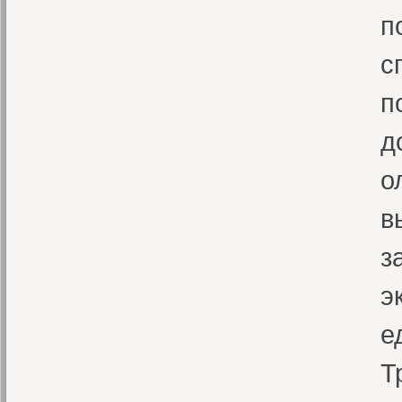
п
с
п
д
о
в
з
э
е
Т