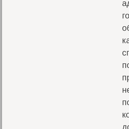
а
г
о
к
с
п
п
н
п
к
д