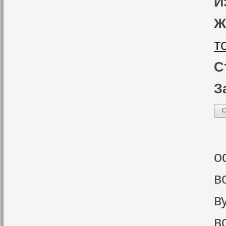
И
Ж
т
С
З
С
В
о
в
в
в