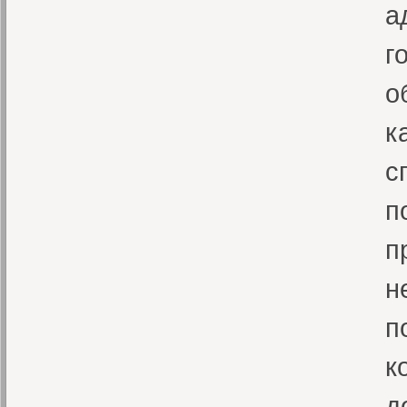
а
г
о
к
с
п
п
н
п
к
д