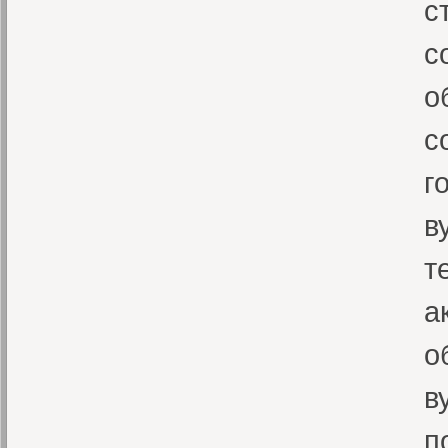
с
с
о
с
г
в
т
а
о
в
п