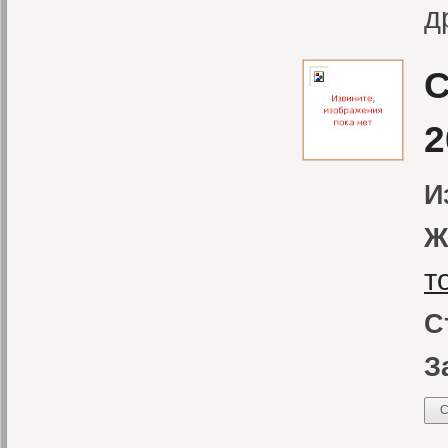
д
С
2
И
Ж
т
С
З
С