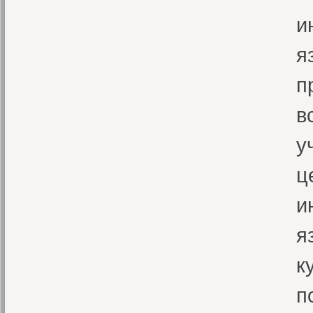
и
я
п
в
у
ц
и
я
к
п