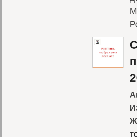
М
Р
С
п
2
А
И
Ж
т