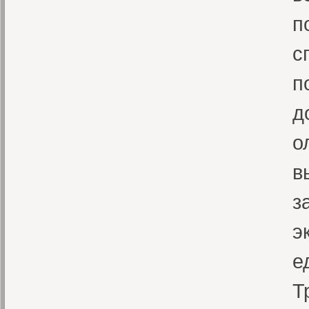
п
с
п
д
о
в
з
э
е
Т