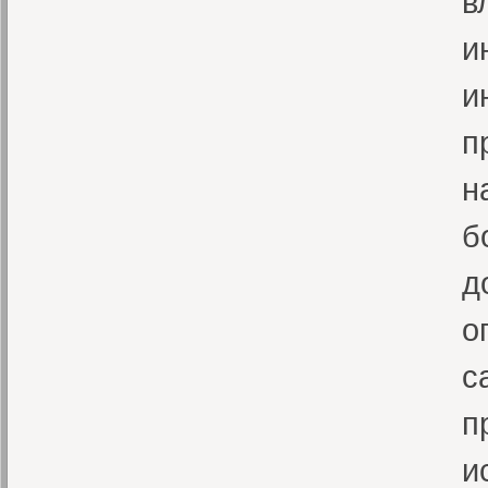
в
и
и
п
н
б
д
о
с
п
и