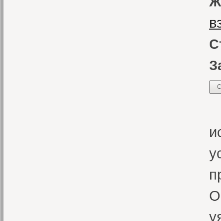
Ж
в
С
З
С
«
и
у
п
О
у