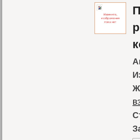
П
р
к
А
И
Ж
в
С
З