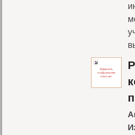
и
м
у
в
Р
к
п
А
И