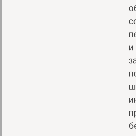
о
с
п
и
з
п
ш
и
п
б