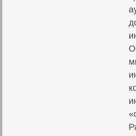
а
д
и
О
м
и
к
и
«
Р