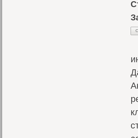
С
З
С
Р
и
Д
А
р
к
с