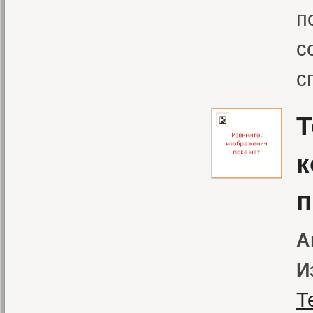
п
с
с
Т
к
п
А
И
Т