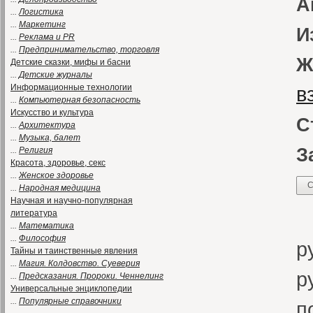
А
...
Логистика
...
Маркетинг
И
...
Реклама и PR
...
Предпринимательство, торговля
Ж
Детские сказки, мифы и басни
...
Детские журналы
Информационные технологии
в
...
Компьютерная безопасность
Искусство и культура
С
...
Архитектура
...
Музыка, балет
З
...
Религия
Красота, здоровье, секс
...
Женское здоровье
С
...
Народная медицина
Научная и научно-популярная
К
литература
...
Математика
...
Философия
р
Тайны и таинственные явления
...
Магия. Колдовство. Суеверия
р
...
Предсказания. Пророки. Ченнелинг
Универсальные энциклопедии
...
Популярные справочники
п