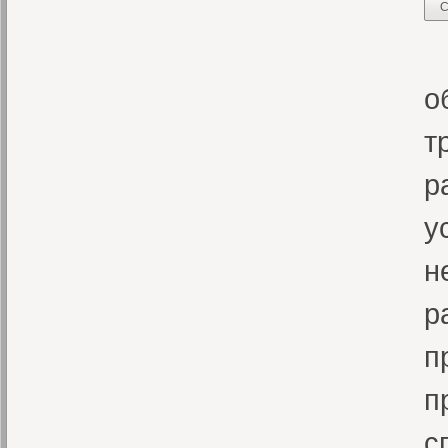
С
В
о
т
р
у
н
р
п
п
с