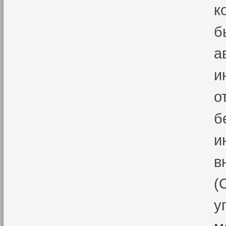
к
б
а
и
о
б
и
в
(
у