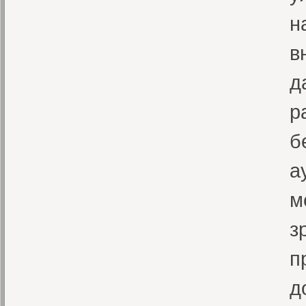
н
в
д
р
б
а
м
з
п
д