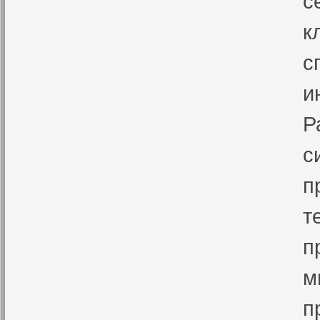
с
к
с
и
Р
с
п
т
п
м
п