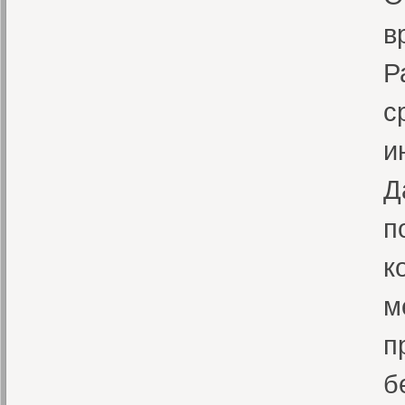
в
Р
с
и
Д
п
к
м
п
б