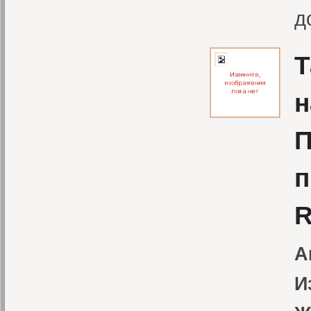
д
Т
н
П
п
А
И