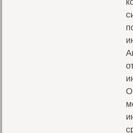
к
с
п
и
А
о
и
О
м
и
с