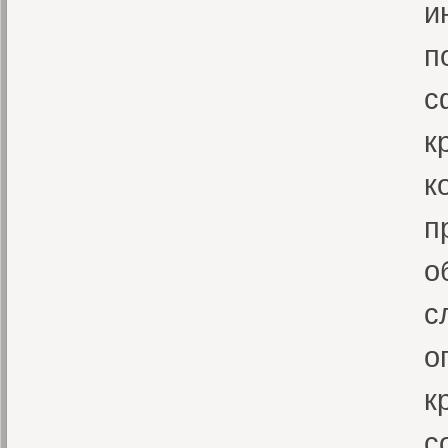
и
п
с
к
к
п
о
с
о
к
с