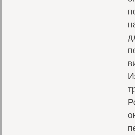
п
н
д
п
в
И
т
Р
о
п