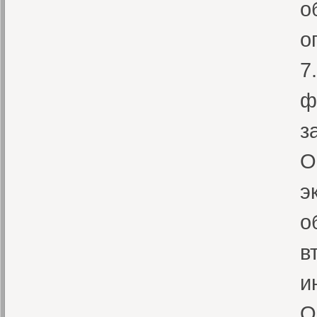
о
о
7
ф
з
О
э
о
в
и
О