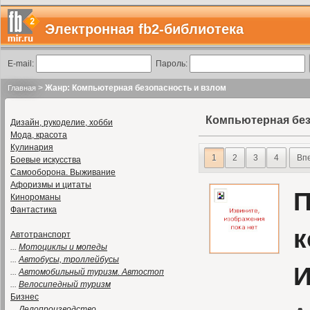
Электронная fb2-библиотека
E-mail:
Пароль:
>
Жанр: Компьютерная безопасность и взлом
Главная
Компьютерная без
Дизайн, рукоделие, хобби
Мода, красота
Кулинария
1
2
3
4
Вп
Боевые искусства
Самооборона. Выживание
Афоризмы и цитаты
П
Кинороманы
Фантастика
к
Автотранспорт
...
Мотоциклы и мопеды
...
Автобусы, троллейбусы
И
...
Автомобильный туризм. Автостоп
...
Велосипедный туризм
Бизнес
...
Делопроизводство