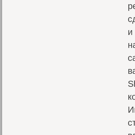
р
с
и
н
с
в
S
к
И
с