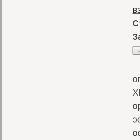
в
С
З
С
Р
о
X
о
э
о