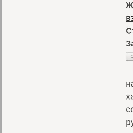
Ж
в
С
З
С
«
н
х
с
р