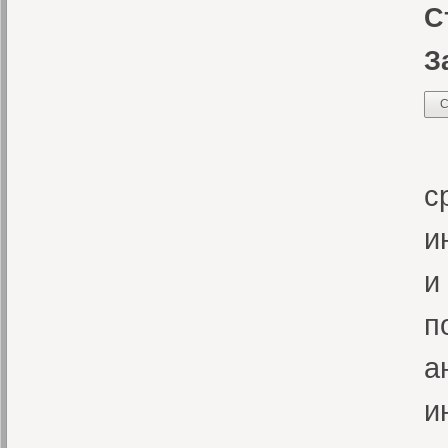
С
З
С
«
с
и
и
п
а
и