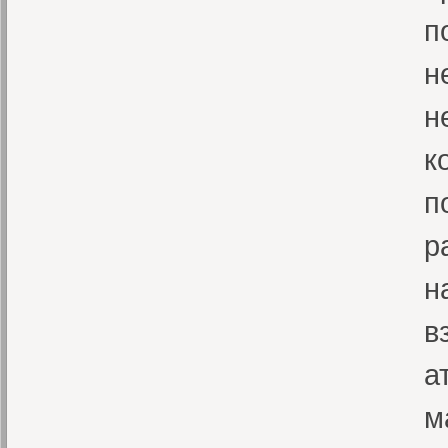
п
н
н
к
п
р
н
в
а
м