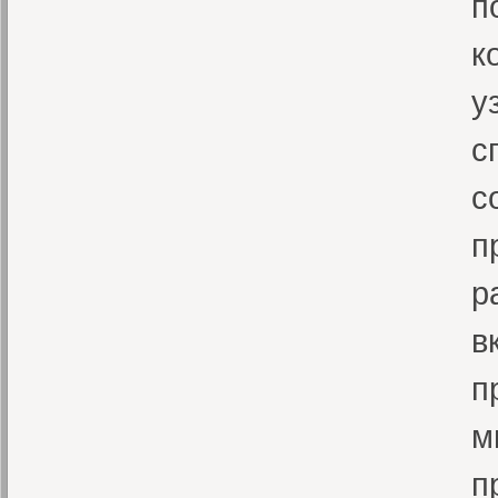
п
к
у
с
с
п
р
в
п
м
п