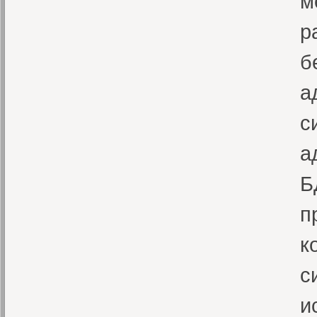
м
р
б
а
с
а
Б
п
к
с
и