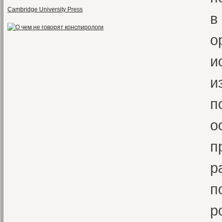
Cambridge University Press
в
о
и
и
п
о
п
р
п
р