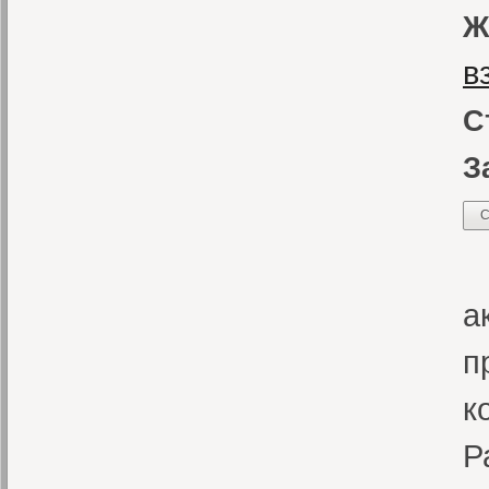
Ж
в
С
З
С
К
а
п
к
Р