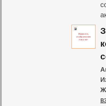
с
а
З
к
с
А
И
Ж
в