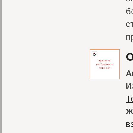
б
с
п
О
А
И
Т
Ж
в