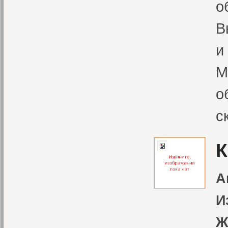
о
В
и
М
о
с
К
А
И
Ж