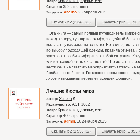
Красота и здоровье, секс
Жанр:
352 страницы
Страниц:
anarho
, 25 апреля 2019
Загрузил:
Скачать fb2 (2 246 КБ)
Скачать epub (1 190 
Эта книга — самый полный путеводитель в мире св
поход в оперу, турнир по гольфу, свадебный банкет
вызывать у вас замешательство. Не важно, гость в
по выбору подходящей одежды, правила этикета и 
чувствовать себя комфортно в любой ситуации. Каку
улиток, ракообразных и спагетти? Что делать на р
вести себя на светских мероприятиях? Ответы на э
Брайан в своей книге. Роскошно оформленное пода
ляссе, изысканный переплет украшен фольгой.
Лучшие бюсты мира
Хэнсон Д.
Автор:
АСТ
, 2012
Издательство:
Красота и здоровье, секс
Жанр:
400 страниц
Страниц:
admin
, 16 декабря 2015
Загрузил:
Скачать fb2 (2 553 КБ)
Скачать epub (1 353 