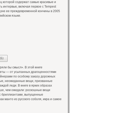
ц которой содержат самые красивые и
ь интервью, включая первое с Tempest
ануне ее преждевременной кончины в 2005
лийском языке.
КБ)
яли бы смысл». В этой книге
еты — от усыпанных драгоценностями
йнерами по особому заказу дорожных
ные, неожиданные вещи, призванные
ждой леди. В книге в ярких образах
ше, чем ожидали: роскошные вещи
ы с бриллиантами, выпущенные
ак манто из русского соболя, икра и самое