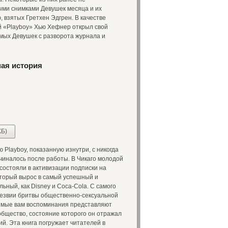
ыми снимками Девушек месяца и их
 взятых Гретхен Эдгрен. В качестве
й «Playboy» Хью Хефнер открыл свой
мых Девушек с разворота журнала и
ная история
КБ)
layboy, показанную изнутри, с никогда
иналось после работы. В Чикаго молодой
состояли в активизации подписки на
 который вырос в самый успешный и
ьный, как Disney и Coca-Cola. С самого
 лезвии бритвы общественно-сексуальной
емые вам воспоминания представляют
 общество, состояние которого он отражал
ий. Эта книга погружает читателей в