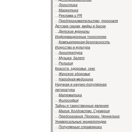
...
Логистика
...
Маркетинг
...
Реклама и PR
...
Предпринимательство, торговля
Детские сказки, мифы и басни
...
Детские журналы
Информационные технологии
...
Компьютерная безопасность
Искусство и культура
...
Архитектура
...
Музыка, балет
...
Религия
Красота, здоровье, секс
...
Женское здоровье
...
Народная медицина
Научная и научно-популярная
литература
...
Математика
...
Философия
Тайны и таинственные явления
...
Магия. Колдовство. Суеверия
...
Предсказания. Пророки. Ченнелинг
Универсальные энциклопедии
...
Популярные справочники