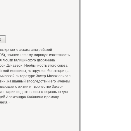
)
ведение классика австрийской
95), принесшее ему мировую известность
ия любви галицийского дворянина
фон Дунаевой. Необычность этого союза
бимой женщины, которую он боготворит, а
 мировой литературе Захер-Мазох описал
зни, названный впоследствии его именем
ывающая о жизни и творчестве Захер-
мментарии подготовлены специально для
ций Александра Кабанина к роману
ания.»