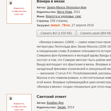
Венера в мехах
Захер-Мазох Леопольд фон
Автор:
Вита Нова
, 2011
Издательство:
Красота и здоровье, секс
Жанр:
256 страниц
Страниц:
lawyer_78rus
, 27 апреля 2016
Загрузил:
Скачать fb2 (1 632 КБ)
Скачать epub (864 КБ
«Венера в мехах» (1869) — самое известное произ
литературы Леопольда фон Захер-Мазоха (1836-18
и скандальную славу. В романе описывается истор
Северина фон Кузимского и молодой вдовы Ванды 
состоит в том, что Северин мечтает быть рабом лю
Ванда воплощает его фантазию в жизнь. Впервые в
загадочный феномен психической и сексуальной жи
— мазохизм. Статья Л.Н. Полубояриновой, рассказ
Мазоха и его главном романе, и обстоятельные ко
этой книги. Впервые публикующийся цикл иллюстра
«Венера в мехах» создан специально для этого изд
Светский этикет
Брайан Дон
Автор:
Эксмо
, 2014
Издательство: