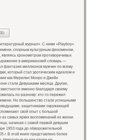
КБ)
литературный журнал». С ними «Playboy»
ремени, спорным культурным феноменом,
е, являясь хронометром противоречивых
выражение в американский словарь —
ал фантазии миллионов мужчин по всему
дки, который стал эротическим идеалом и
акие как Мерилин Монро и Джейн
они стали Девушками месяца. Другие,
известности именно благодаря своему
ожилась по-разному: кто-то пережил
времени. Но большинство стали успешными
леведущими, защитниками окружающей
вспоминают свой опыт с большой
но из самых ярких воспоминаний их жизни.
сяца, начиная с самой первой девушки
ре 1953 года до обворожительной
5 г. В этой книге представлено более
. Некоторые из них ранее не