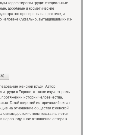
оды корректировки груди: специальные
ные, аэробные и косметические
днократно проверены на практике, и
 о человеке буквально, вытащившим их из-
КБ)
ледование женской груди. Автор
и груди в Европе, а также изучает роль
на протяжении истории человечества,
стью. Такой широкий исторический охват
щие на отношение общества к женской
условным достоинством текста является
 и неравнодушное отношение автора к