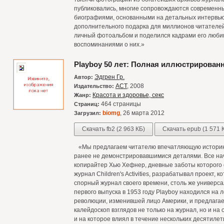
публиковались, многие сопровождаются современн
биографиями, основанными на детальных интервью,
дополнительного подарка для миллионов читателе
личный фотоальбом и поделился кадрами его люби
воспоминаниями о них.»
Playboy 50 лет: Полная иллюстрирован
Эдгрен Гр.
Автор:
АСТ
, 2008
Издательство:
Красота и здоровье, секс
Жанр:
464 страницы
Страниц:
biomg
, 26 марта 2012
Загрузил:
Скачать fb2 (2 963 КБ)
Скачать epub (1 571 
«Мы предлагаем читателю впечатляющую историю P
ранее не демонстрировавшимися деталями. Все нач
копирайтер Хью Хефнер, дневные заботы которого 
журнал Children's Activities, разрабатывал проект,
спорный журнал своего времени, столь же универсал
первого выпуска в 1953 году Playboy находился на
революции, изменившей лицо Америки, и предлага
калейдоскоп взглядов не только на журнал, но и на
и на которое влиял в течение нескольких десятилет