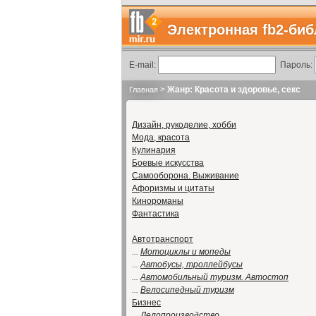
Электронная fb2-биб
E-mail:
Пароль:
>
Жанр: Красота и здоровье, секс
Главная
Дизайн, рукоделие, хобби
Мода, красота
Кулинария
Боевые искусства
Самооборона. Выживание
Афоризмы и цитаты
Кинороманы
Фантастика
Автотранспорт
...
Мотоциклы и мопеды
...
Автобусы, троллейбусы
...
Автомобильный туризм. Автостоп
...
Велосипедный туризм
Бизнес
...
Делопроизводство