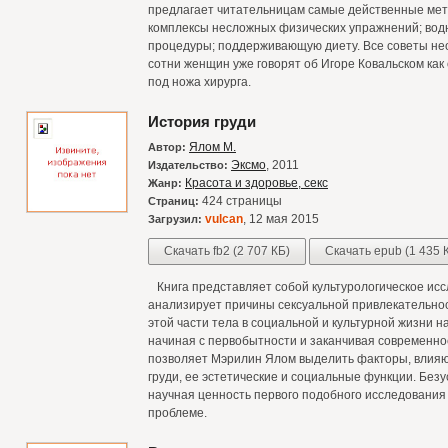
предлагает читательницам самые действенные мет
комплексы несложных физических упражнений; вод
процедуры; поддерживающую диету. Все советы нео
сотни женщин уже говорят об Игоре Ковальском как
под ножа хирурга.
История груди
Ялом М.
Автор:
Эксмо
, 2011
Издательство:
Красота и здоровье, секс
Жанр:
424 страницы
Страниц:
vulcan
, 12 мая 2015
Загрузил:
Скачать fb2 (2 707 КБ)
Скачать epub (1 435 
Книга представляет собой культурологическое исс
анализирует причины сексуальной привлекательност
этой части тела в социальной и культурной жизни 
начиная с первобытности и заканчивая современно
позволяет Мэрилин Ялом выделить факторы, влияю
груди, ее эстетические и социальные функции. Без
научная ценность первого подобного исследования
проблеме.