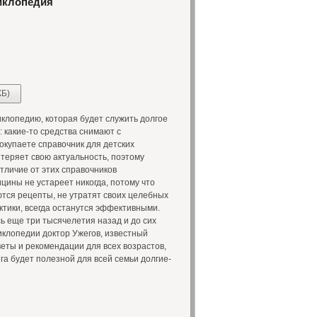
иклопедия
КБ)
клопедию, которая будет служить долгое
 какие-то средства снимают с
окупаете справочник для детских
 теряет свою актуальность, поэтому
тличие от этих справочников
ины не устареет никогда, потому что
ются рецепты, не утратят своих целебных
ктики, всегда останутся эффективными.
ь еще три тысячелетия назад и до сих
циклопедии доктор Ужегов, известный
еты и рекомендации для всех возрастов,
га будет полезной для всей семьи долгие-