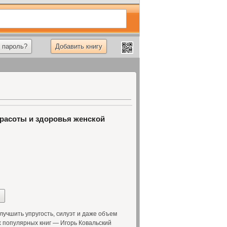
 пароль?
Добавить книгу
красоты и здоровья женской
учшить упругость, силуэт и даже объем
х популярных книг — Игорь Ковальский