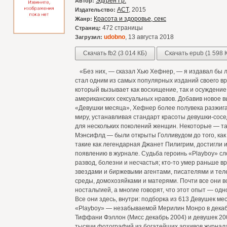
Эдгрен Гр.
Автор:
АСТ
, 2015
Издательство:
Красота и здоровье, секс
Жанр:
472 страницы
Страниц:
udobno
, 13 августа 2018
Загрузил:
Скачать fb2 (3 014 КБ)
Скачать epub (1 598 
«Без них, — сказал Хью Хефнер, — я издавал бы 
стал одним из самых популярных изданий своего в
который вызывает как восхищение, так и осуждени
американских сексуальных нравов. Добавив новое 
«Девушки месяца», Хефнер более полувека разжиг
миру, устанавливая стандарт красоты девушки-сосе
для нескольких поколений женщин. Некоторые — т
Мэнсифлд — были открыты Голливудом до того, как 
такие как легендарная Джанет Пилигрим, достигли 
появлению в журнале. Судьба героинь «Playboy» сл
развод, болезни и несчастья; кто-то умер раньше 
звездами и биржевыми агентами, писателями и те
среды, домохозяйками и матерями. Почти все они 
ностальгией, а многие говорят, что этот опыт — од
Все они здесь, внутри: подборка из 613 Девушек ме
«Playboy» — незабываемой Мерилин Монро в декаб
Тиффани Фэллон (Мисс декабрь 2004) и девушек 200
тысячи фотографий из богатейших архивов журнала