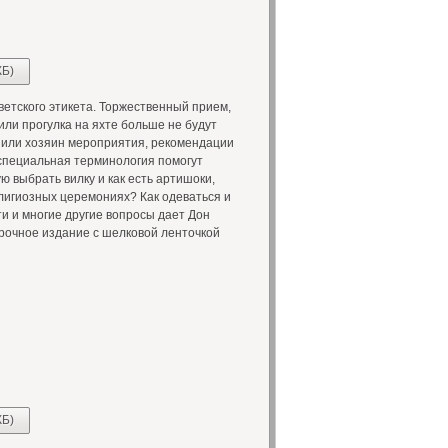
КБ)
етского этикета. Торжественный прием,
 или прогулка на яхте больше не будут
ы или хозяин мероприятия, рекомендации
специальная терминология помогут
ю выбрать вилку и как есть артишоки,
елигиозных церемониях? Как одеваться и
ти и многие другие вопросы дает Дон
рочное издание с шелковой ленточкой
КБ)