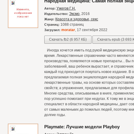
Народная медицина: Самая полная энц
Ужегов Г.Н.
Автор:
Эксмо
, 2016
Издательство:
Красота и здоровье, секс
Жанр:
1088 страниц
Страниц:
moratar
, 17 сентября 2022
Загрузил:
Скачать fb2 (6 957 КБ)
Скачать epub (3 693 
Иногда хочется иметь под рукой медицинскую энци
время. Лекарственные справочники часто меняются:
производства, появляются новые препараты... Вы п
заболеваний, ваш ребенок вырастает, и справочник
каждый год приходится покупать новое издание. В о
предлагаемая полная энциклопедия народной медиц
лекарственные травы, на основе которых составля
свойств; а упражнения, предлагаемые для профила
Многие средства, описываемые в книге, применялис
пор успешно помогают при недугах. К тому же в эн
специалист в области народной медицины, дает сов
от самых маленьких до пожилых людей, поэтому кни
долгие годы.
Playmate: Лучшие модели Playboy