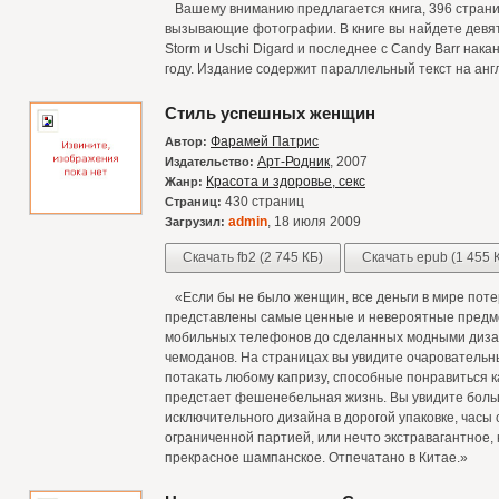
Вашему вниманию предлагается книга, 396 страни
вызывающие фотографии. В книге вы найдете девят
Storm и Uschi Digard и последнее с Candy Barr нак
году. Издание содержит параллельный текст на анг
Стиль успешных женщин
Фарамей Патрис
Автор:
Арт-Родник
, 2007
Издательство:
Красота и здоровье, секс
Жанр:
430 страниц
Страниц:
admin
, 18 июля 2009
Загрузил:
Скачать fb2 (2 745 КБ)
Скачать epub (1 455 
«Если бы не было женщин, все деньги в мире потер
представлены самые ценные и невероятные предм
мобильных телефонов до сделанных модными диза
чемоданов. На страницах вы увидите очарователь
потакать любому капризу, способные понравиться ка
предстает фешенебельная жизнь. Вы увидите боль
исключительного дизайна в дорогой упаковке, час
ограниченной партией, или нечто экстравагантное, к
прекрасное шампанское. Отпечатано в Китае.»