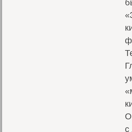
б
«
к
ф
Т
Г
у
«
к
О
с