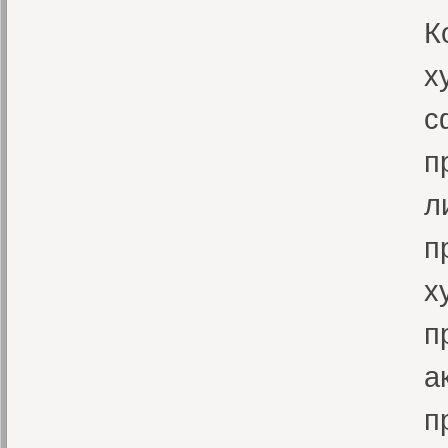
К
х
с
п
л
п
х
п
а
п