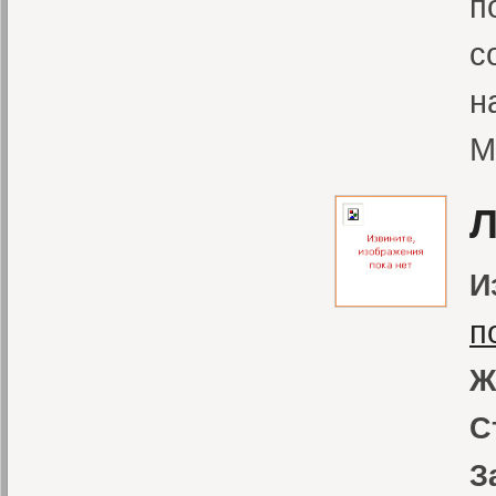
п
с
н
М
Л
И
п
Ж
С
З