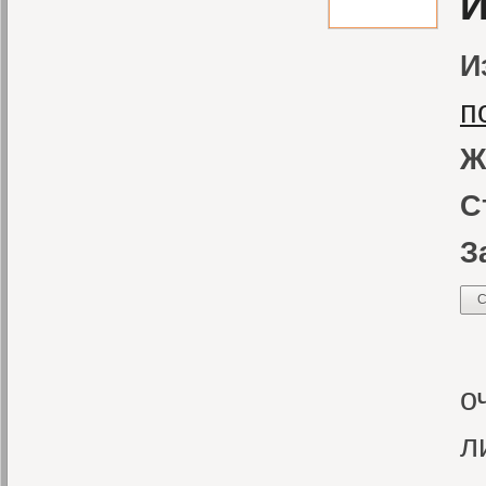
И
И
п
Ж
С
З
С
«
о
л