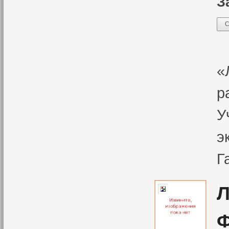
З
С
«
«
р
У
э
Г
Л
Ф