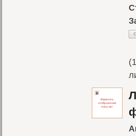
С
З
С
«
(
л
Л
ф
А