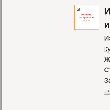
И
и
И
к
Ж
С
З
С
«