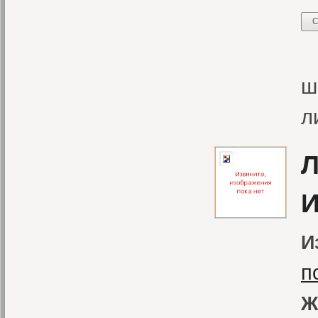
С
В
ш
л
Л
И
И
п
Ж