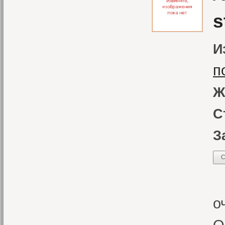
s
И
п
Ж
С
З
С
«
о
О