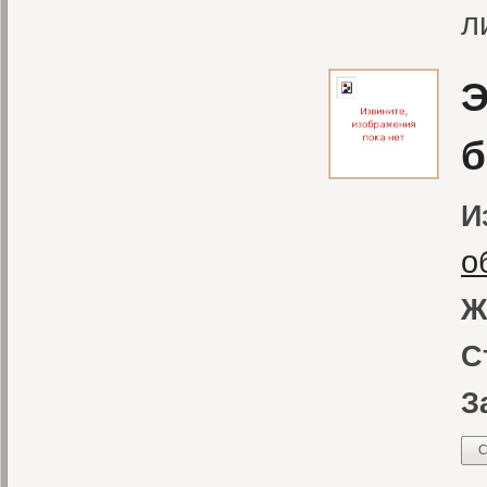
л
Э
б
И
о
Ж
С
З
С