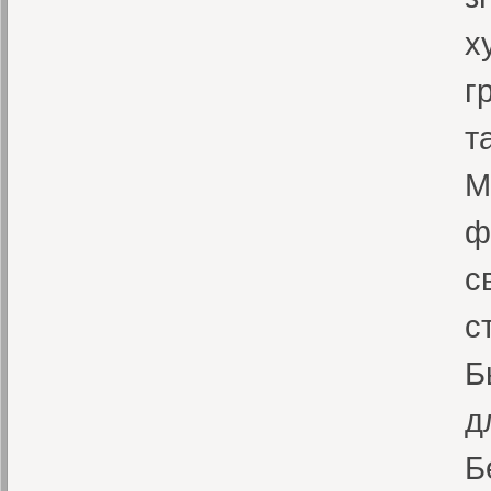
х
г
т
М
ф
с
с
Б
д
Б