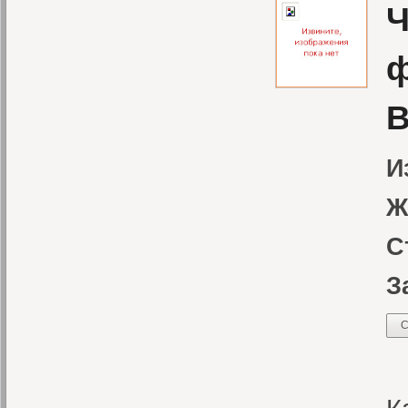
Ч
ф
В
И
Ж
С
З
С
«