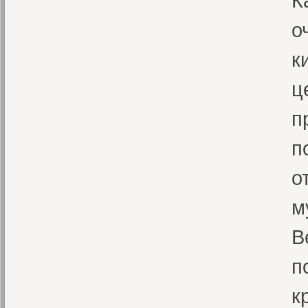
К
о
к
ц
п
п
о
м
В
п
к