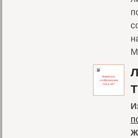
п
с
н
М
Л
Т
И
п
Ж