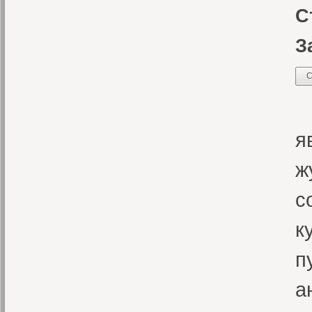
С
З
С
Ж
я
ж
с
к
п
а