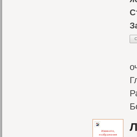
С
З
С
«
о
Г
Р
Б
Л