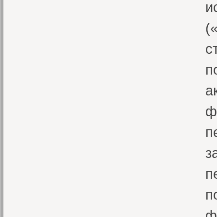
и
(
с
п
а
ф
п
з
п
п
ф