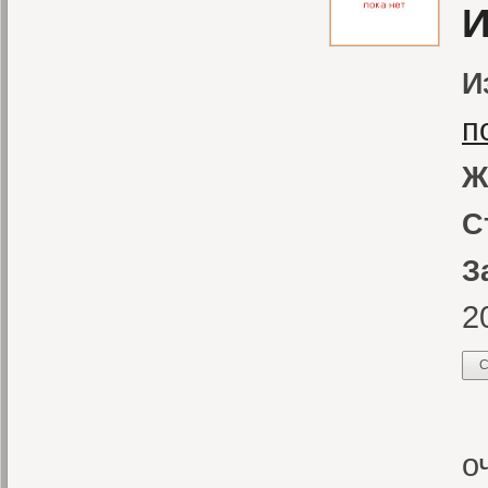
И
И
п
Ж
С
З
2
С
«
о