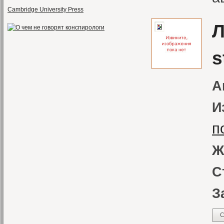
Cambridge University Press
Л
s
А
И
п
Ж
С
З
С