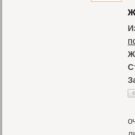
ж
И
п
Ж
С
З
С
«
о
л