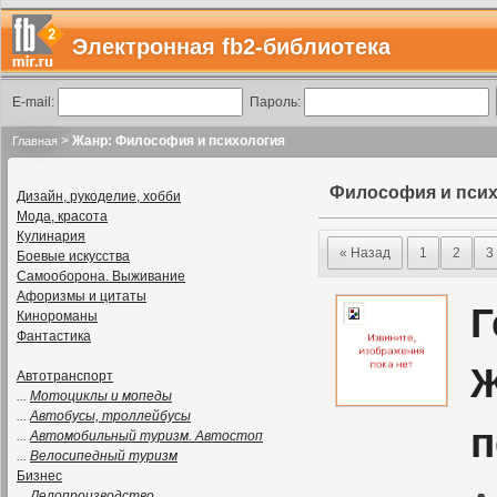
Электронная fb2-библиотека
E-mail:
Пароль:
>
Жанр: Философия и психология
Главная
Философия и пси
Дизайн, рукоделие, хобби
Мода, красота
Кулинария
« Назад
1
2
3
Боевые искусства
Самооборона. Выживание
Афоризмы и цитаты
Г
Кинороманы
Фантастика
Ж
Автотранспорт
...
Мотоциклы и мопеды
...
Автобусы, троллейбусы
п
...
Автомобильный туризм. Автостоп
...
Велосипедный туризм
Бизнес
...
Делопроизводство