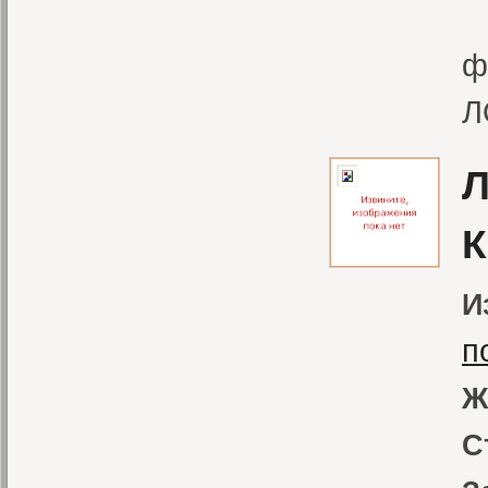
Т
ф
Л
Л
К
И
п
Ж
С