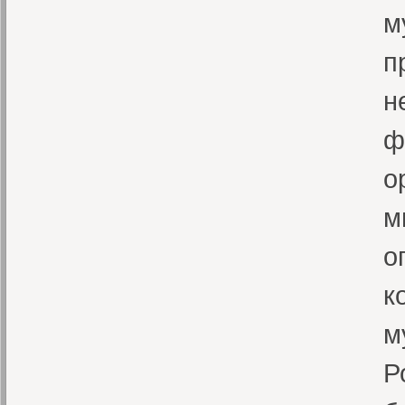
м
п
н
ф
о
м
о
к
м
Р