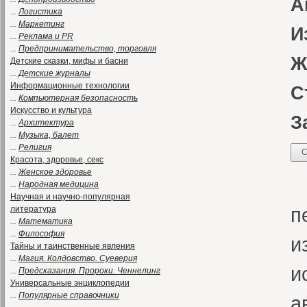
А
...
Логистика
...
Маркетинг
И
...
Реклама и PR
...
Предпринимательство, торговля
Ж
Детские сказки, мифы и басни
...
Детские журналы
Информационные технологии
С
...
Компьютерная безопасность
Искусство и культура
З
...
Архитектура
...
Музыка, балет
...
Религия
С
Красота, здоровье, секс
...
Женское здоровье
«
...
Народная медицина
Научная и научно-популярная
п
литература
...
Математика
...
Философия
и
Тайны и таинственные явления
...
Магия. Колдовство. Суеверия
и
...
Предсказания. Пророки. Ченнелинг
Универсальные энциклопедии
...
Популярные справочники
а