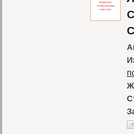
С
С
А
И
п
Ж
С
З
С