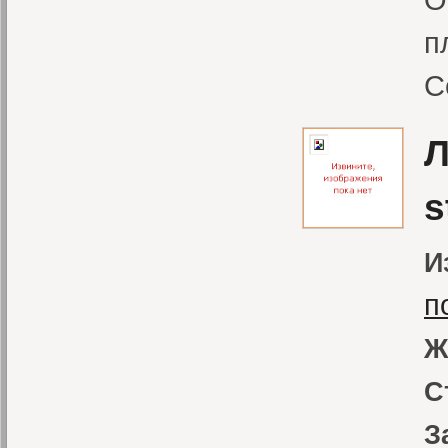
п
С
Л
s
И
п
Ж
С
З