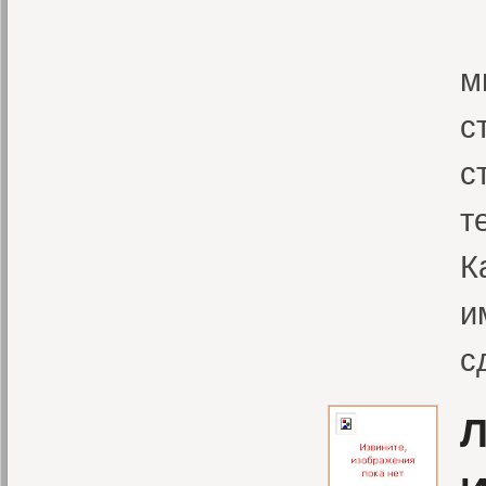
М
м
с
с
т
К
и
с
Л