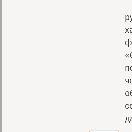
«
р
х
ф
«
п
ч
о
с
д