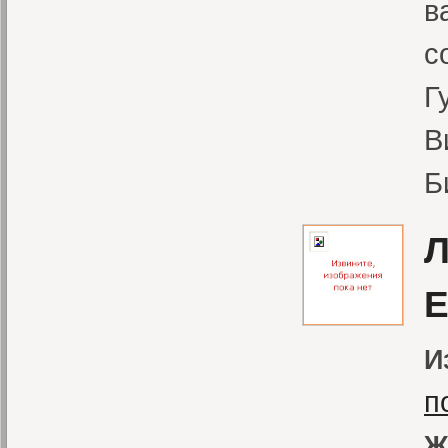
в
с
Г
В
Б
Л
И
п
Ж