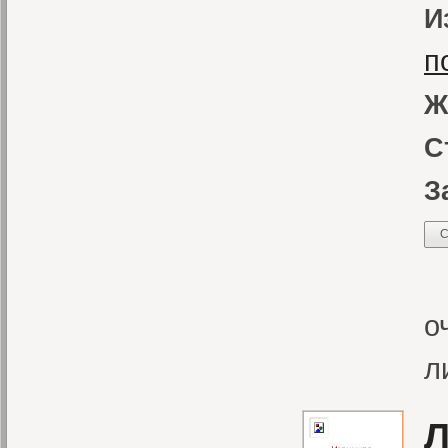
И
п
Ж
С
З
С
«
о
л
Л