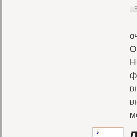
С
«
о
О
H
ф
в
в
м
Л