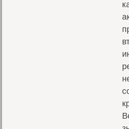
к
а
п
в
и
р
н
с
к
В
з