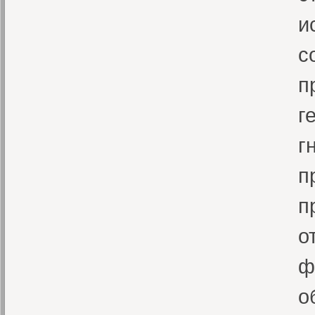
и
с
п
г
г
п
п
о
ф
о