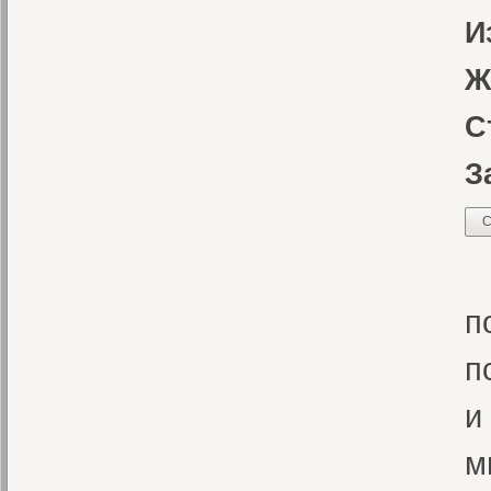
И
Ж
С
З
С
В
п
п
и
м