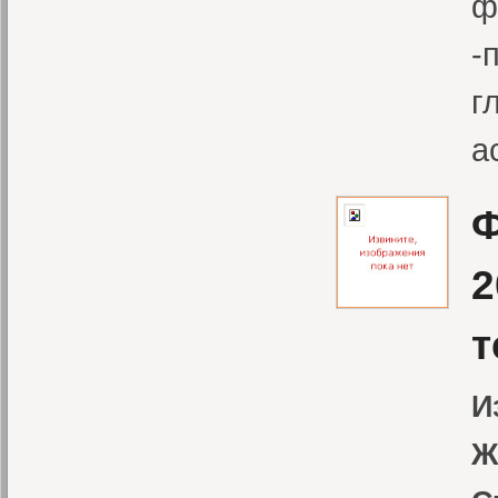
ф
-
г
а
Ф
2
т
И
Ж