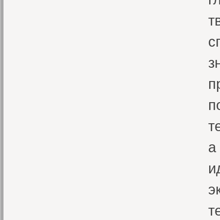
т
с
з
п
п
т
а
и
э
т