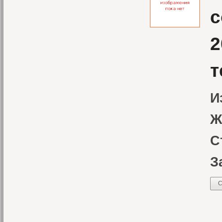
с
2
т
И
Ж
С
З
С
В