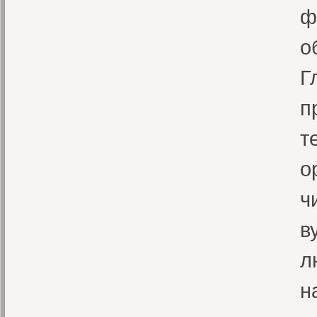
ф
о
Г
п
т
о
ч
в
л
н