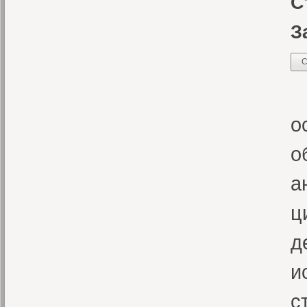
С
З
С
Ж
о
о
а
ц
д
и
с