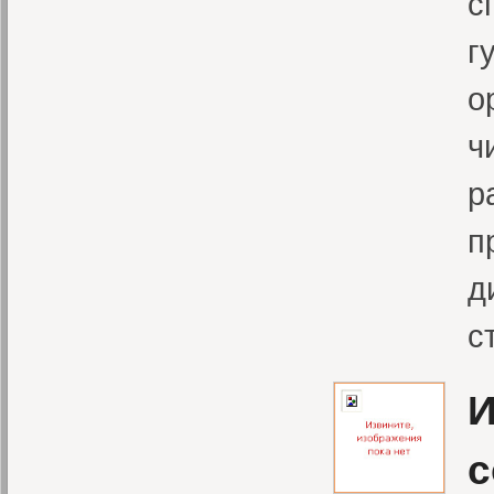
с
г
о
ч
р
п
д
с
И
с