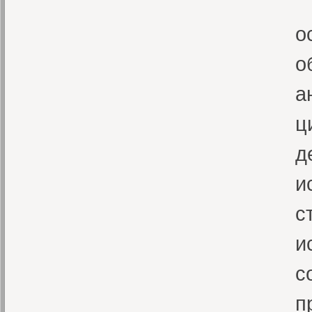
Ж
о
о
а
ц
д
и
с
и
с
п