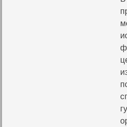
п
м
и
ф
ц
и
п
с
г
о