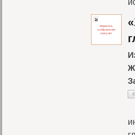
и
«
г
И
Ж
З
С
Ж
и
г