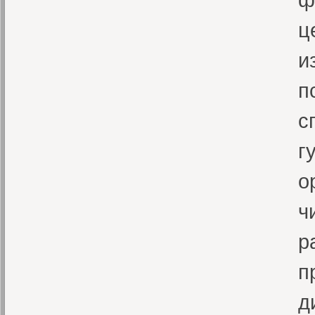
ц
и
п
с
г
о
ч
р
п
д