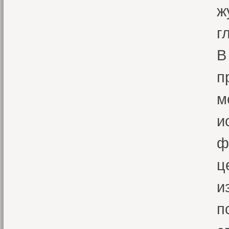
ж
г
В
п
м
и
ф
ц
и
п