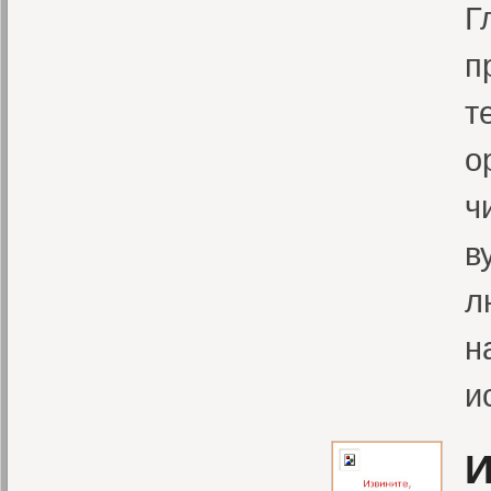
Г
п
т
о
ч
в
л
н
и
И