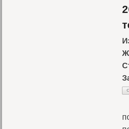
2
т
И
Ж
С
З
С
В
п