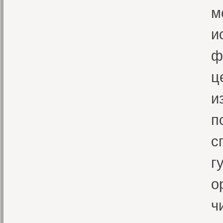
м
и
ф
ц
и
п
с
г
о
ч