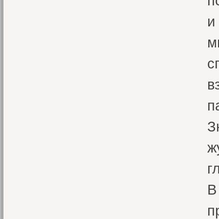
п
и
м
с
в
п
З
ж
г
В
п