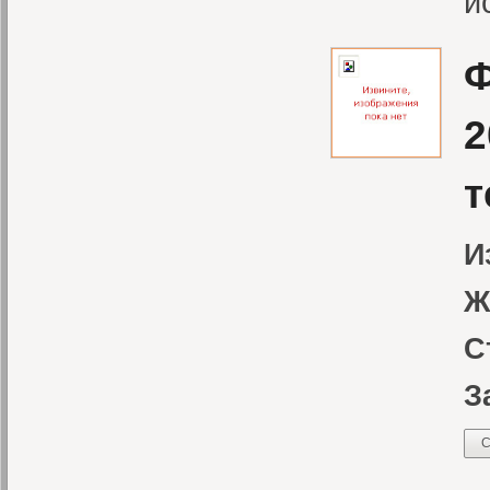
и
Ф
2
т
И
Ж
С
З
С