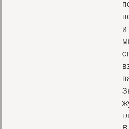
п
п
и
м
с
в
п
З
ж
г
В