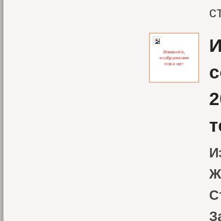
с
И
с
2
т
И
Ж
С
З