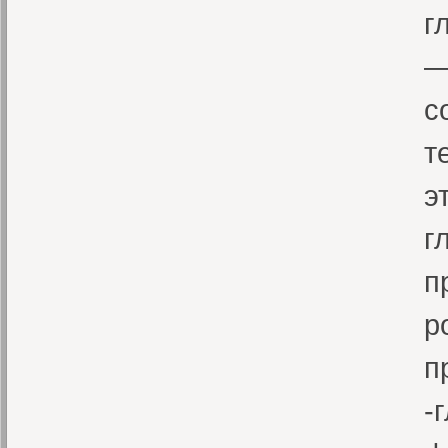
г
—
с
т
э
г
п
р
п
-