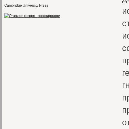
Cambridge University Press
и
с
и
с
п
г
г
п
п
о