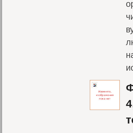
о
ч
в
л
н
и
Ф
4
т