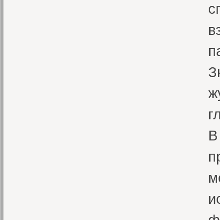
с
в
п
З
ж
г
В
п
м
и
ф