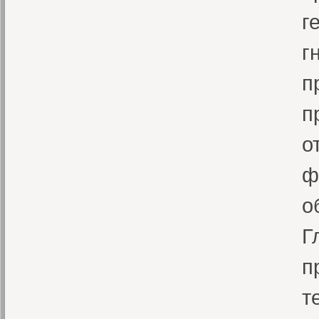
г
г
п
п
о
ф
о
Г
п
т