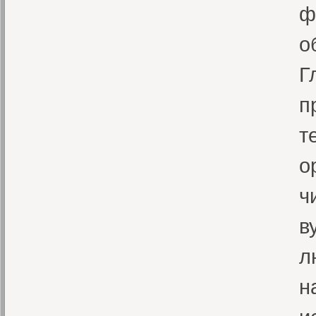
ф
о
Г
п
т
о
ч
в
л
н