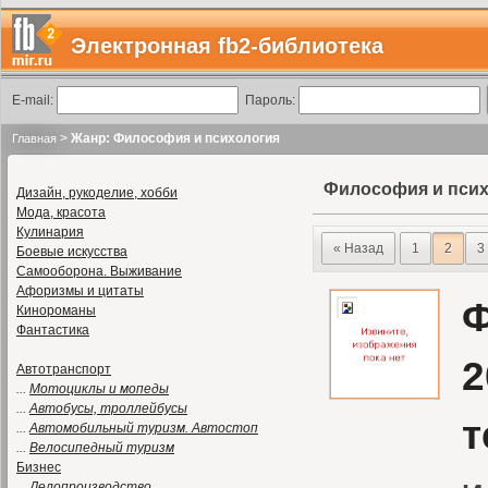
Электронная fb2-библиотека
E-mail:
Пароль:
>
Жанр: Философия и психология
Главная
Философия и пси
Дизайн, рукоделие, хобби
Мода, красота
Кулинария
« Назад
1
2
3
Боевые искусства
Самооборона. Выживание
Афоризмы и цитаты
Ф
Кинороманы
Фантастика
2
Автотранспорт
...
Мотоциклы и мопеды
...
Автобусы, троллейбусы
т
...
Автомобильный туризм. Автостоп
...
Велосипедный туризм
Бизнес
...
Делопроизводство