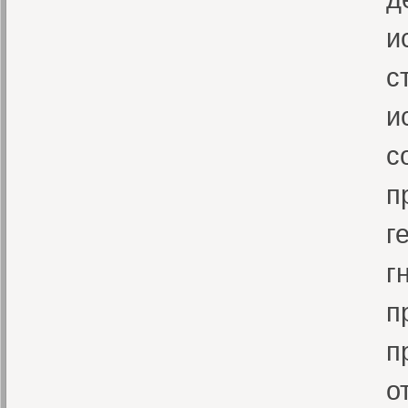
и
с
и
с
п
г
г
п
п
о