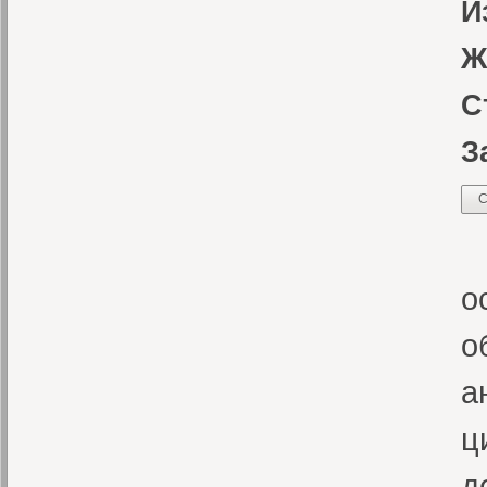
И
Ж
С
З
С
Ж
о
о
а
ц
д