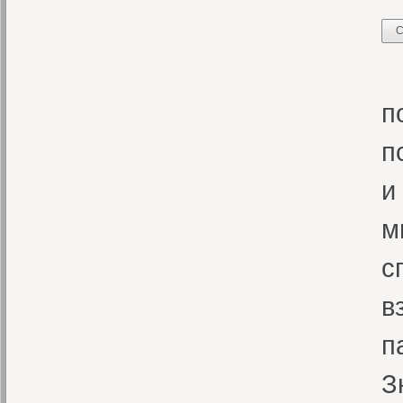
С
В
п
п
и
м
с
в
п
З