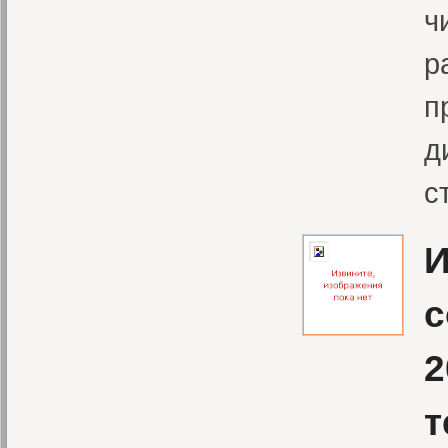
ч
р
п
д
с
И
с
2
т