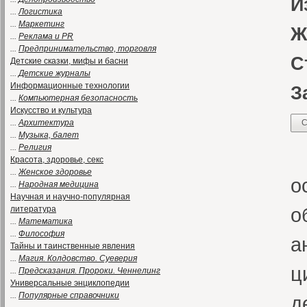
И
...
Логистика
...
Маркетинг
Ж
...
Реклама и PR
...
Предпринимательство, торговля
С
Детские сказки, мифы и басни
...
Детские журналы
Информационные технологии
З
...
Компьютерная безопасность
Искусство и культура
...
Архитектура
С
...
Музыка, балет
...
Религия
Ж
Красота, здоровье, секс
...
Женское здоровье
о
...
Народная медицина
Научная и научно-популярная
о
литература
...
Математика
...
Философия
а
Тайны и таинственные явления
...
Магия. Колдовство. Суеверия
ц
...
Предсказания. Пророки. Ченнелинг
Универсальные энциклопедии
...
Популярные справочники
д