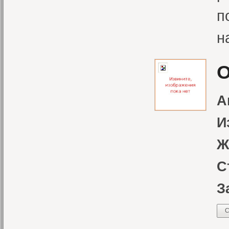
п
н
О
А
И
Ж
С
З
С