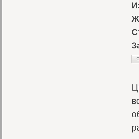
И
Ж
С
З
С
К
Ц
в
о
р