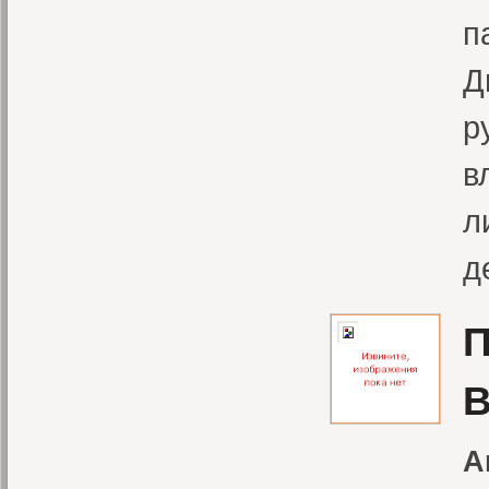
п
Д
р
в
л
д
П
В
А