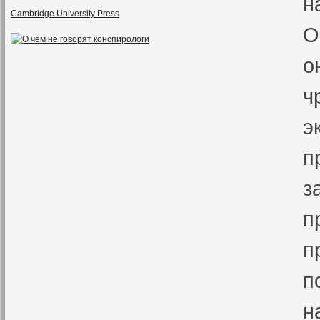
н
Cambridge University Press
О
о
ч
э
п
з
п
п
п
н