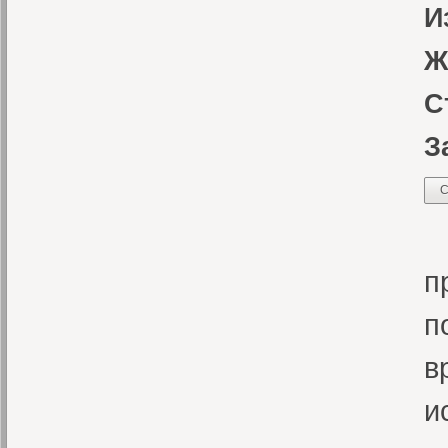
И
Ж
С
З
С
«
п
п
в
и