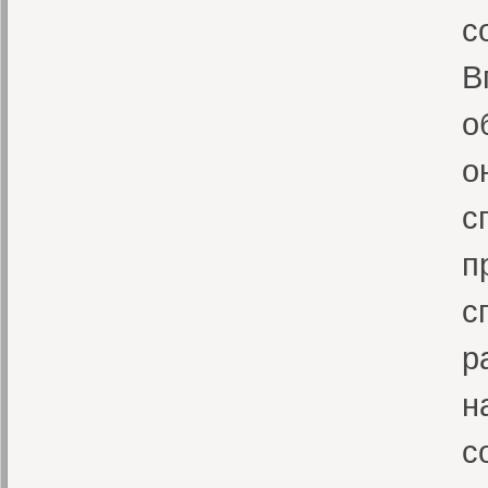
с
В
о
о
с
п
с
р
н
с