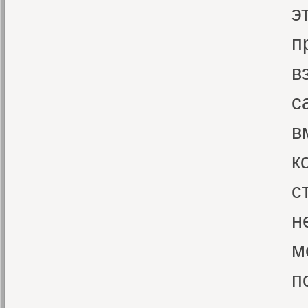
э
п
в
с
в
к
с
н
м
п