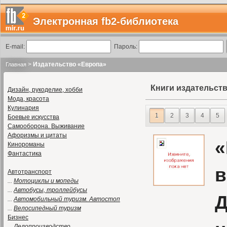
Электронная fb2-библиотека
E-mail:
Пароль:
>
Издательство «Европа»
Главная
Книги издательст
Дизайн, рукоделие, хобби
Мода, красота
Кулинария
1
2
3
4
5
Боевые искусства
Самооборона. Выживание
Афоризмы и цитаты
«
Кинороманы
Фантастика
в
Автотранспорт
...
Мотоциклы и мопеды
...
Автобусы, троллейбусы
Д
...
Автомобильный туризм. Автостоп
...
Велосипедный туризм
Бизнес
...
Делопроизводство