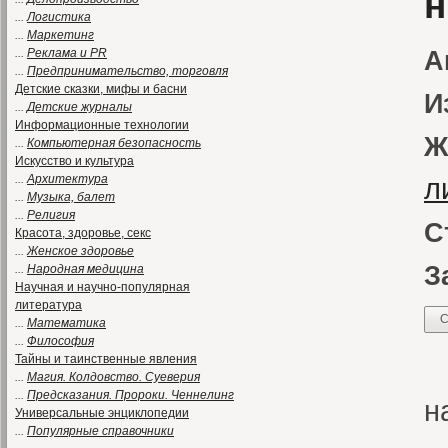
н
...
Логистика
...
Маркетинг
...
Реклама и PR
А
...
Предпринимательство, торговля
Детские сказки, мифы и басни
И
...
Детские журналы
Информационные технологии
Ж
...
Компьютерная безопасность
Искусство и культура
...
Архитектура
л
...
Музыка, балет
...
Религия
С
Красота, здоровье, секс
...
Женское здоровье
З
...
Народная медицина
Научная и научно-популярная
литература
С
...
Математика
...
Философия
«
Тайны и таинственные явления
...
Магия. Колдовство. Суеверия
...
Предсказания. Пророки. Ченнелинг
н
Универсальные энциклопедии
...
Популярные справочники