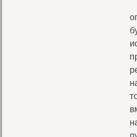
В
о
б
и
п
р
н
т
в
н
п