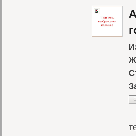
А
г
И
Ж
С
З
С
В
т