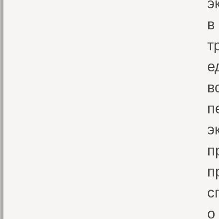
э
в
т
е
в
п
э
п
п
с
о