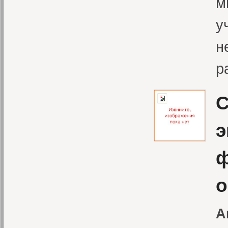
м
у
н
р
С
э
ф
о
А