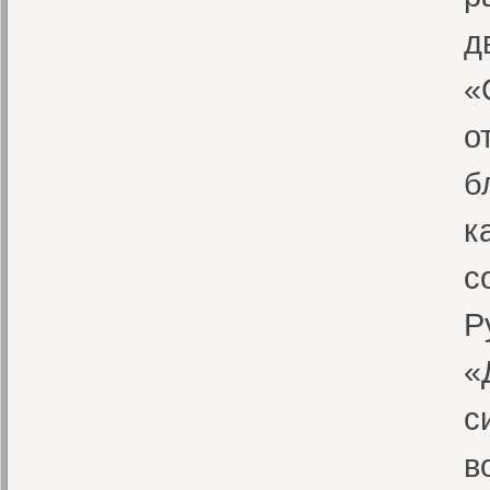
д
«
о
б
к
с
Р
«
с
в