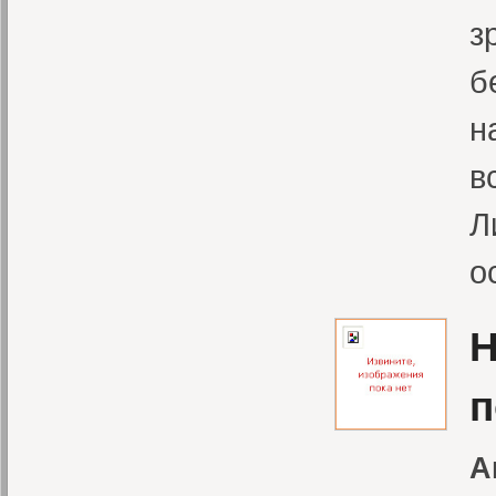
з
б
н
в
Л
о
H
п
А