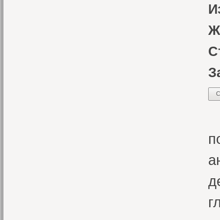
И
Ж
С
З
С
П
п
а
д
г