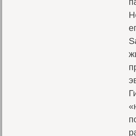
п
Н
е
S
ж
п
э
Г
«
п
р