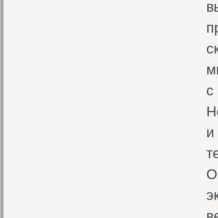
в
п
с
м
с
Н
и
т
О
э
в