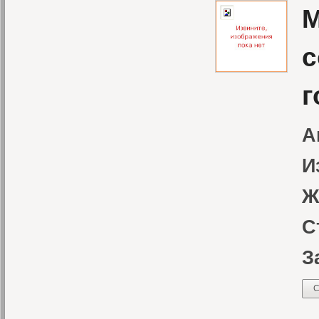
М
с
г
А
И
Ж
С
З
С