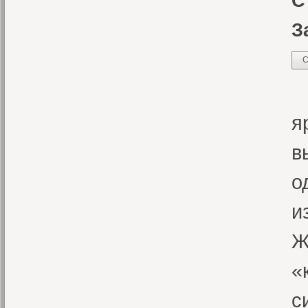
С
З
С
«
я
в
о
и
Ж
«
с