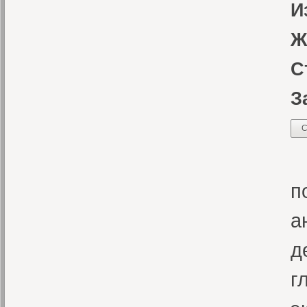
И
Ж
С
З
С
П
п
а
д
г