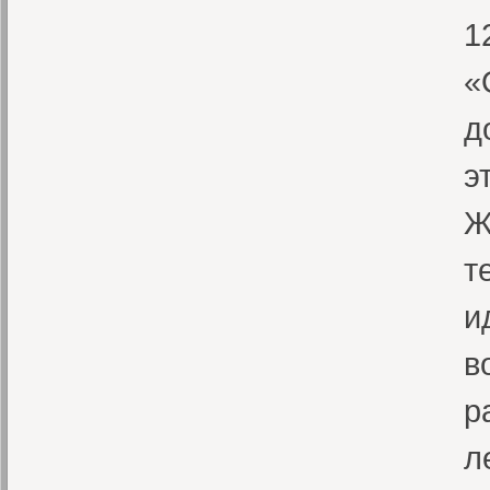
1
«
д
э
Ж
т
и
в
р
л