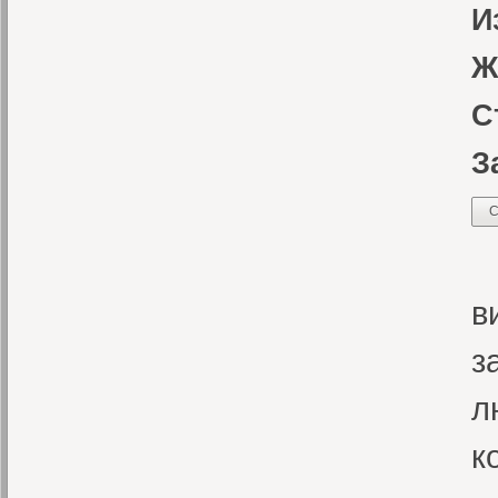
И
Ж
С
З
С
Э
в
з
л
к