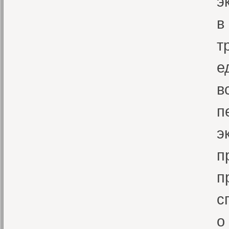
э
в
т
е
в
п
э
п
п
с
о