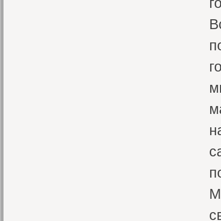
г
В
п
г
м
м
н
с
п
М
с