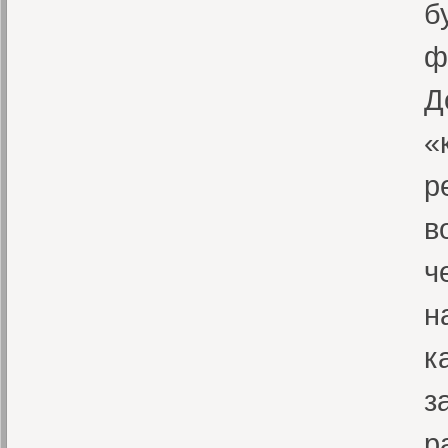
б
ф
Д
«
р
в
ч
н
к
з
р