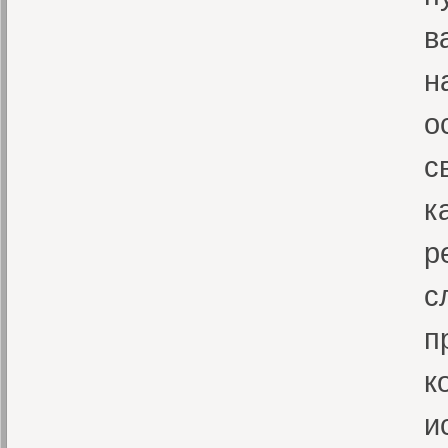
в
н
о
с
к
р
с
п
к
и