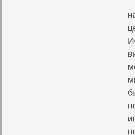
М
н
ц
И
в
м
м
б
п
и
н