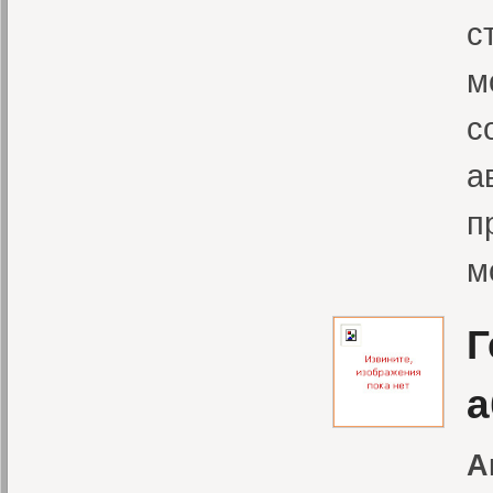
с
м
с
а
п
м
Г
а
А