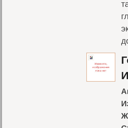
т
г
э
д
Г
И
А
И
Ж