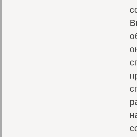
с
В
о
о
с
п
с
р
н
с