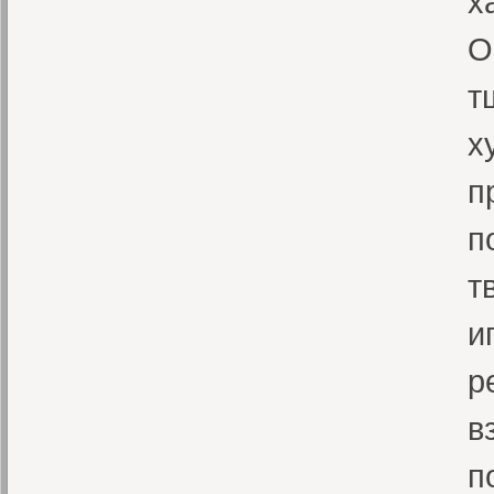
х
О
т
х
п
п
т
и
р
в
п