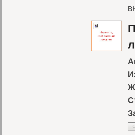
в
П
л
А
И
Ж
С
З
С