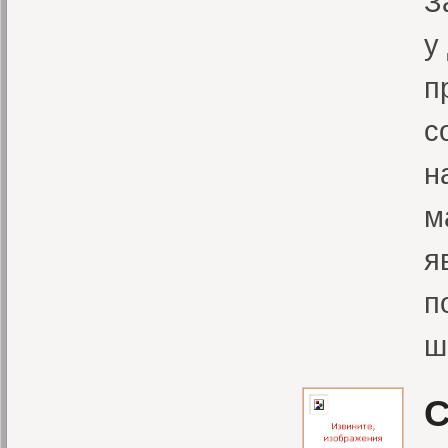
З
у
п
с
н
м
я
п
ш
С