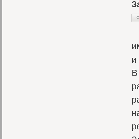
З
С
К
и
и
В
р
р
н
р