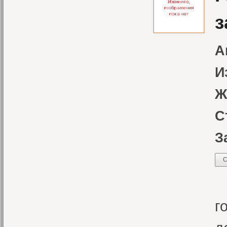
з
А
И
Ж
С
З
С
К
г