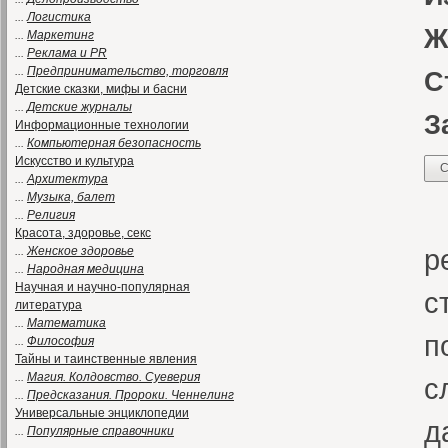
...
Логистика
Ж
...
Маркетинг
...
Реклама и PR
...
Предпринимательство, торговля
С
Детские сказки, мифы и басни
...
Детские журналы
З
Информационные технологии
...
Компьютерная безопасность
Искусство и культура
С
...
Архитектура
...
Музыка, балет
О
...
Религия
Красота, здоровье, секс
р
...
Женское здоровье
...
Народная медицина
Научная и научно-популярная
с
литература
...
Математика
п
...
Философия
Тайны и таинственные явления
...
Магия. Колдовство. Суеверия
с
...
Предсказания. Пророки. Ченнелинг
Универсальные энциклопедии
д
...
Популярные справочники