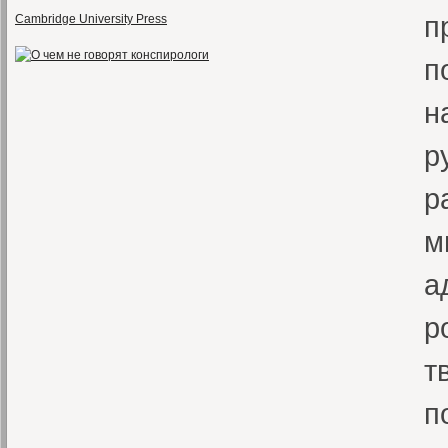
п
Cambridge University Press
п
н
р
р
м
а
р
т
п