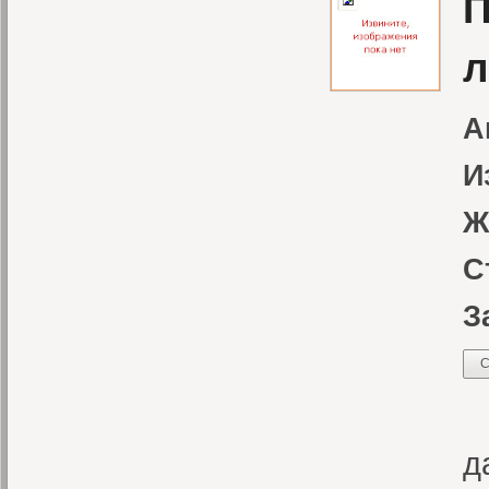
П
л
А
И
Ж
С
З
С
В
д