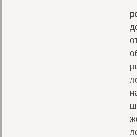
П
р
д
о
о
р
л
н
ш
ж
л