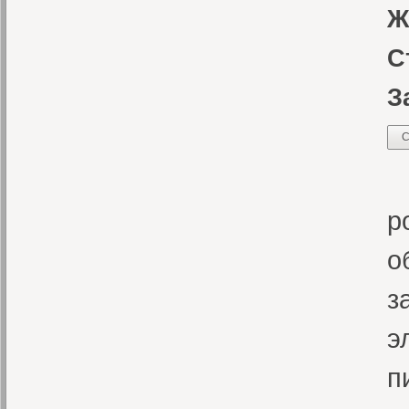
Ж
С
З
С
П
р
о
з
э
п