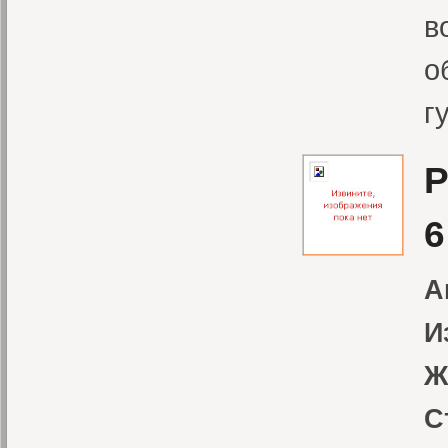
в
о
г
Р
6
А
И
Ж
С