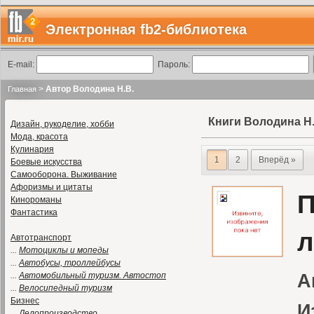
Электронная fb2-библиотека
E-mail:
Пароль:
>
Автор Володина Н.В.
Главная
Книги Володина Н.
Дизайн, рукоделие, хобби
Мода, красота
Кулинария
1
2
Вперёд »
Боевые искусства
Самооборона. Выживание
Афоризмы и цитаты
П
Кинороманы
Фантастика
л
Автотранспорт
...
Мотоциклы и мопеды
...
Автобусы, троллейбусы
...
Автомобильный туризм. Автостоп
А
...
Велосипедный туризм
Бизнес
И
...
Делопроизводство