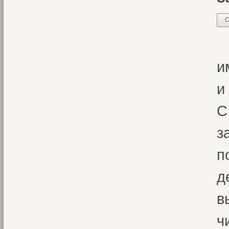
С
К
и
и
С
з
п
д
в
ч