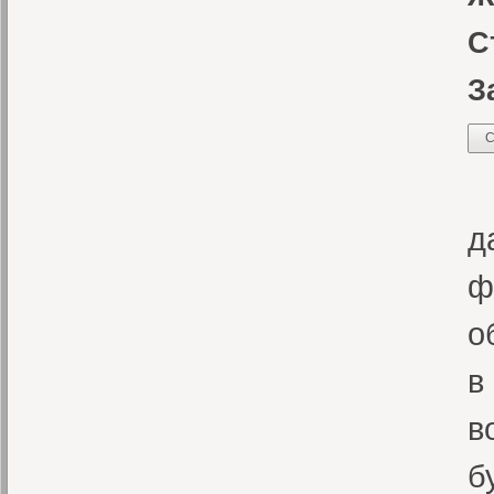
С
З
С
«
д
ф
о
в
в
б