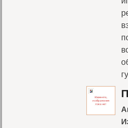
и
р
в
п
в
о
г
П
А
И