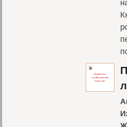
н
К
р
п
п
П
л
А
И
Ж