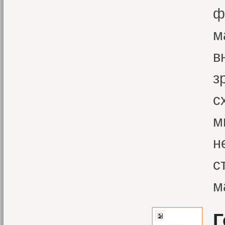
ф
м
в
з
с
м
н
с
м
Г