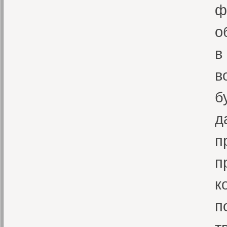
ф
о
в
в
б
д
п
п
к
п