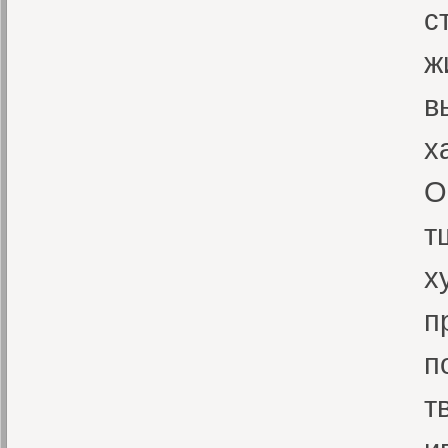
с
ж
в
х
О
т
х
п
п
т