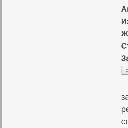
А
И
Ж
С
З
С
Д
з
р
с