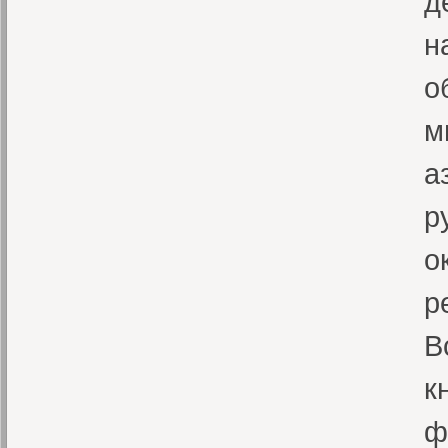
д
н
о
м
а
р
о
р
В
к
ф