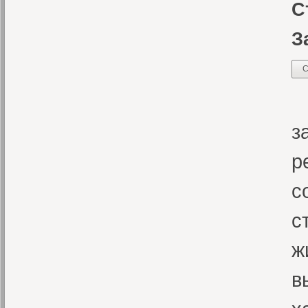
С
З
С
Д
з
р
с
с
ж
в