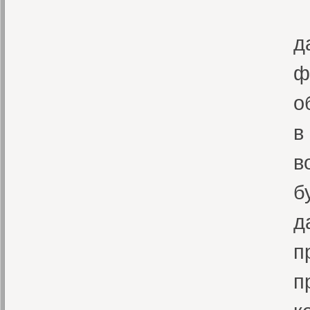
В
д
ф
о
в
в
б
д
п
п