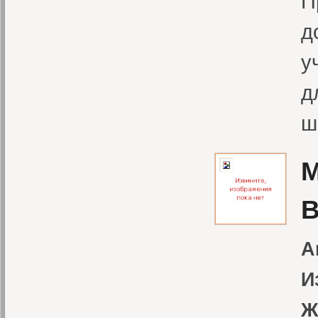
П
д
у
д
ш
М
В
А
И
Ж