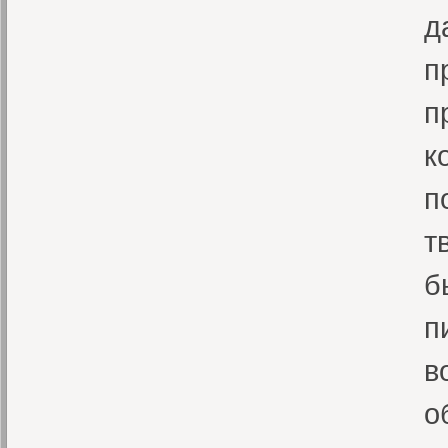
д
п
п
к
п
т
б
п
в
о