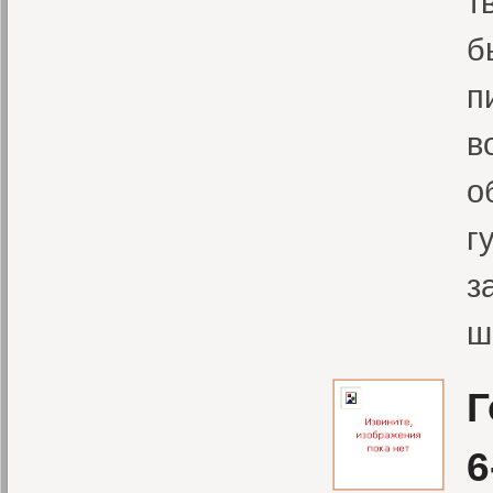
т
б
п
в
о
г
з
ш
Г
6