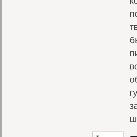
к
п
т
б
п
в
о
г
з
ш