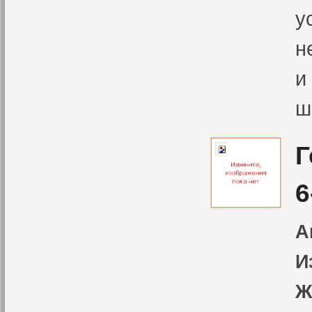
у
н
и
ш
Г
6
А
И
Ж