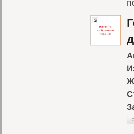
п
Г
д
А
И
Ж
С
З
С