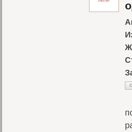
о
А
И
Ж
С
З
С
П
п
р