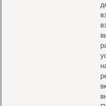
д
в
в
в
р
у
н
р
в
в