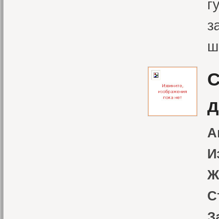
г
з
ш
С
д
А
И
Ж
С
З