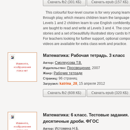
Скачать fb2 (301 КБ)
Скачать epub (157 КБ)
This colourful four-level course is for very young lear
through play, which means children learn the language a
Levels 1 and 2 children learn to use English confidentl
are taught to read and write at Levels 3 and 4. The cour
stories and a set of beautifully illustrated story cards t
For teachers looking for further support, optional comp
videos are available for extra class work and practice.
Математика: Рабочая тетрадь. 3 класс
Смолеусова Т.В.
Автор:
Просвещение
, 2007
Издательство:
Рабочие тетради
Жанр:
96 страниц
Страниц:
katrina_28
, 15 апреля 2012
Загрузил:
Скачать fb2 (608 КБ)
Скачать epub (320 КБ)
Математика: 6 класс. Тестовые задания
десятичные дроби. ФГОС
Истомина Н.Б.
Автор: