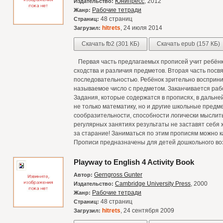
Юнипресс
, 2012
Издательство:
Рабочие тетради
Жанр:
48 страниц
Страниц:
hitrets
, 24 июля 2014
Загрузил:
Скачать fb2 (301 КБ)
Скачать epub (157 КБ)
Первая часть предлагаемых прописей учит ребёнк
сходства и различия предметов. Вторая часть посв
последовательностью. Ребёнок зрительно восприни
называемое число с предметом. Заканчивается раб
Задания, которые содержатся в прописях, в дальн
не только математику, но и другие школьные пред
сообразительности, способности логически мыслить
регулярных занятиях результаты не заставят себя 
за старание! Заниматься по этим прописям можно ка
Прописи предназначены для детей дошкольного во
Playway to English 4 Activity Book
Gerngross Gunter
Автор:
Cambridge University Press
, 2000
Издательство:
Рабочие тетради
Жанр:
48 страниц
Страниц:
hitrets
, 24 сентября 2009
Загрузил: