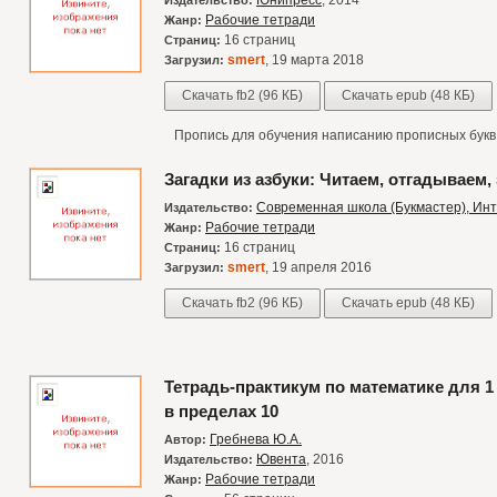
Юнипресс
, 2014
Издательство:
Рабочие тетради
Жанр:
16 страниц
Страниц:
smert
, 19 марта 2018
Загрузил:
Скачать fb2 (96 КБ)
Скачать epub (48 КБ)
Пропись для обучения написанию прописных букв
Загадки из азбуки: Читаем, отгадываем
Современная школа (Букмастер), Ин
Издательство:
Рабочие тетради
Жанр:
16 страниц
Страниц:
smert
, 19 апреля 2016
Загрузил:
Скачать fb2 (96 КБ)
Скачать epub (48 КБ)
Тетрадь-практикум по математике для 1
в пределах 10
Гребнева Ю.А.
Автор:
Ювента
, 2016
Издательство:
Рабочие тетради
Жанр: