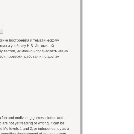
гике построения и тематическому
мме и учебнику Н.Б. Истоминой.
 тестов, их можно использовать как на
вой проверки, работая и по другим
h fun and motivating games, stories and
o are not yet reading or writing. It can be
nd Me levels 1 and 2, or independently as a