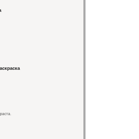
а
аскраска
раста.