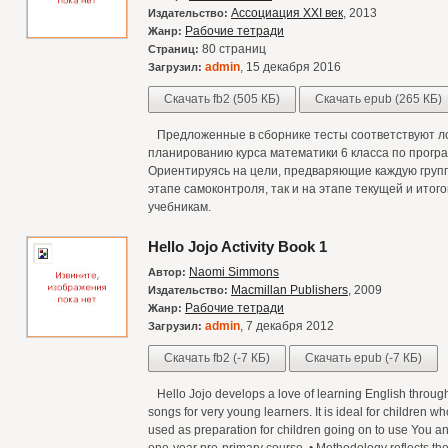
Ассоциация XXI век
, 2013
Издательство:
Рабочие тетради
Жанр:
80 страниц
Страниц:
admin
, 15 декабря 2016
Загрузил:
Скачать fb2 (505 КБ)
Скачать epub (265 КБ)
Предложенные в сборнике тесты соответствуют ло
планированию курса математики 6 класса по програ
Ориентируясь на цели, предваряющие каждую группу
этапе самоконтроля, так и на этапе текущей и итого
учебникам.
Hello Jojo Activity Book 1
Naomi Simmons
Автор:
Macmillan Publishers
, 2009
Издательство:
Рабочие тетради
Жанр:
admin
, 7 декабря 2012
Загрузил:
Скачать fb2 (-7 КБ)
Скачать epub (-7 КБ)
Hello Jojo develops a love of learning English throug
songs for very young learners. It is ideal for children wh
used as preparation for children going on to use You a