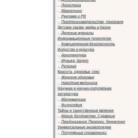
...
Логистика
...
Маркетинг
...
Реклама и PR
...
Предпринимательство, торговля
Детские сказки, мифы и басни
...
Детские журналы
Информационные технологии
...
Компьютерная безопасность
Искусство и культура
...
Архитектура
...
Музыка, балет
...
Религия
Красота, здоровье, секс
...
Женское здоровье
...
Народная медицина
Научная и научно-популярная
литература
...
Математика
...
Философия
Тайны и таинственные явления
...
Магия. Колдовство. Суеверия
...
Предсказания. Пророки. Ченнелинг
Универсальные энциклопедии
...
Популярные справочники