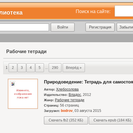
Поиск на сайте:
лиотека
Регистрация
Забыли
Рабочие тетради
1
2
3
4
5
...
290
Вперёд »
Природоведение: Тетрадь для самостоя
Хлебосолова
Автор:
Владос
, 2012
Издательство:
Рабочие тетради
Жанр:
56 страниц
Страниц:
bodrov
, 03 августа 2015
Загрузил:
Скачать fb2 (352 КБ)
Скачать epub (184 КБ)