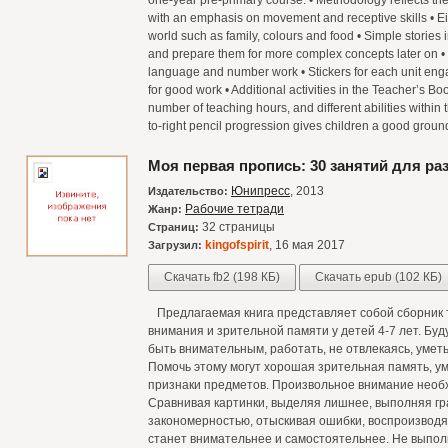
one-year pre-primary course. • Methodology reflects th
with an emphasis on movement and receptive skills • Eig
world such as family, colours and food • Simple stories 
and prepare them for more complex concepts later on •
language and number work • Stickers for each unit enga
for good work • Additional activities in the Teacher’s 
number of teaching hours, and different abilities within 
to-right pencil progression gives children a good groun
Моя первая пропись: 30 занятий для ра
Юнипресс
, 2013
Издательство:
Рабочие тетради
Жанр:
32 страницы
Страниц:
kingofspirit
, 16 мая 2017
Загрузил:
Скачать fb2 (198 КБ)
Скачать epub (102 КБ)
Предлагаемая книга представляет собой сборник 
внимания и зрительной памяти у детей 4-7 лет. Бу
быть внимательным, работать, не отвлекаясь, уметь
Помочь этому могут хорошая зрительная память, у
признаки предметов. Произвольное внимание необх
Сравнивая картинки, выделяя лишнее, выполняя г
закономерностью, отыскивая ошибки, воспроизводя 
станет внимательнее и самостоятельнее. Не выпол