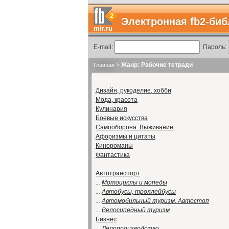
Электронная fb2-биб
E-mail:
Пароль:
>
Жанр: Рабочие тетради
Главная
Дизайн, рукоделие, хобби
Мода, красота
Кулинария
Боевые искусства
Самооборона. Выживание
Афоризмы и цитаты
Кинороманы
Фантастика
Автотранспорт
...
Мотоциклы и мопеды
...
Автобусы, троллейбусы
...
Автомобильный туризм. Автостоп
...
Велосипедный туризм
Бизнес
...
Делопроизводство