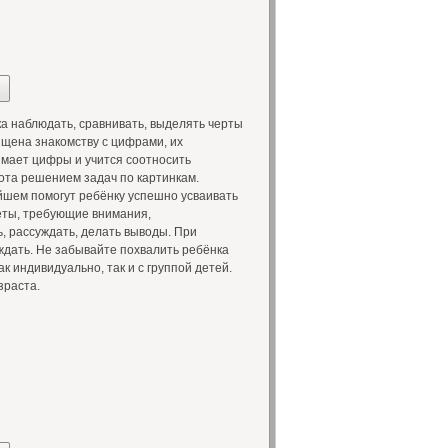
а наблюдать, сравнивать, выделять черты
ящена знакомству с цифрами, их
мает цифры и учится соотносить
ота решением задач по картинкам.
ейшем помогут ребёнку успешно усваивать
меты, требующие внимания,
, рассуждать, делать выводы. При
ждать. Не забывайте похвалить ребёнка
к индивидуально, так и с группой детей.
зраста.