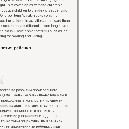
e cognitive development of this age group,
ht units cover topics from the children’s
introduce children to the idea of sequencing,
 One-per-term Activity Books combine
ge the children in activities and reward them
Book accommodate different lesson lengths and
the class • Development of skills such as left-
ding for reading and writing
звития ребенка
тестов по развитию произвольного
дущему школьнику очень важно научиться
 преодолевать усталость и трудности.
мение находить и отличать существенные
одимо тренировать и развивать.
рафические упражнения с заданной
точно такие же рисунки, ваш ребёнок
няйте упражнения за ребёнка, лишь