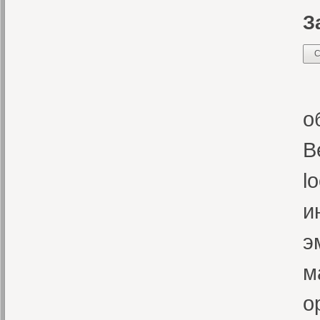
З
С
С
о
В
l
и
э
м
о