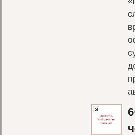
«
с
в
о
с
д
п
а
6
ч