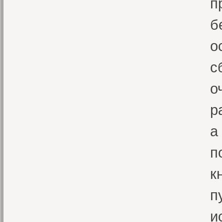
п
б
о
с
о
р
а
п
к
п
и