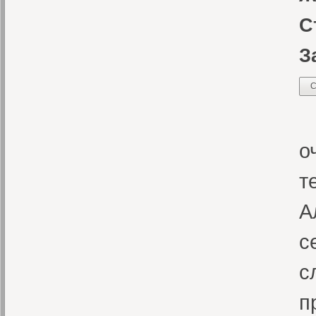
С
З
С
“
о
т
А
с
с
п