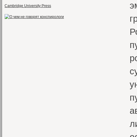
э
Cambridge University Press
г
Р
п
р
с
у
п
а
л
о