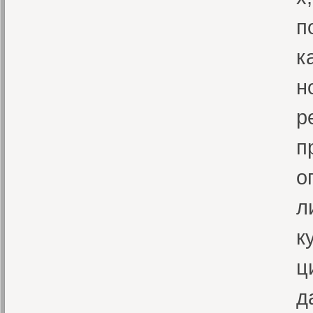
п
к
н
р
п
о
л
к
ц
д