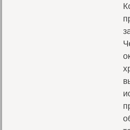
К
п
з
Ч
о
х
в
и
п
о