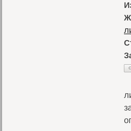
И
Ж
л
С
З
С
“
л
з
о