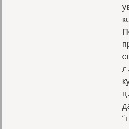
у
к
П
п
о
л
к
ц
д
“