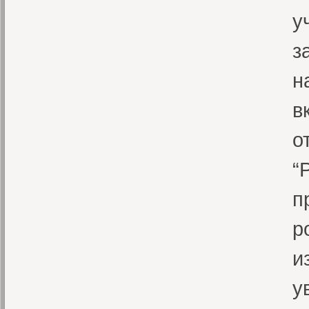
у
з
н
в
о
“
п
р
и
у