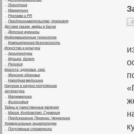
...
Логистика
З
...
Маркетинг
...
Реклама и PR
...
Предпринимательство, торговля
С
Детские сказки, мифы и басни
...
Детские журналы
«
Информационные технологии
...
Компьютерная безопасность
и
Искусство и культура
...
Архитектура
...
Музыка, балет
о
...
Религия
Красота, здоровье, секс
п
...
Женское здоровье
...
Народная медицина
«
Научная и научно-популярная
литература
...
Математика
ж
...
Философия
Тайны и таинственные явления
н
...
Магия. Колдовство. Суеверия
...
Предсказания. Пророки. Ченнелинг
Универсальные энциклопедии
к
...
Популярные справочники