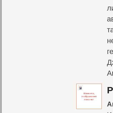
л
а
т
н
г
Д
А
Р
А