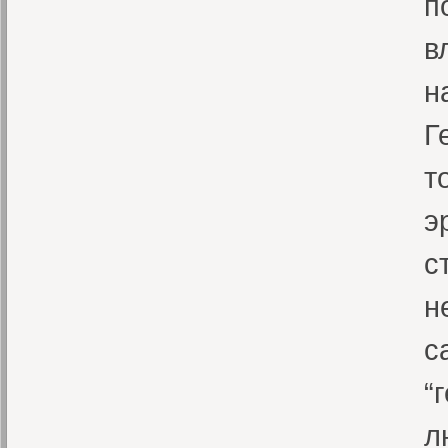
п
в
н
Г
т
э
с
н
с
“
л