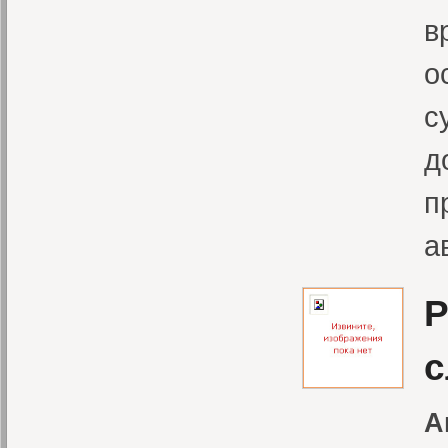
в
о
с
д
п
а
Р
с
А