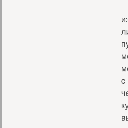
«
и
л
п
м
м
с
ч
к
в