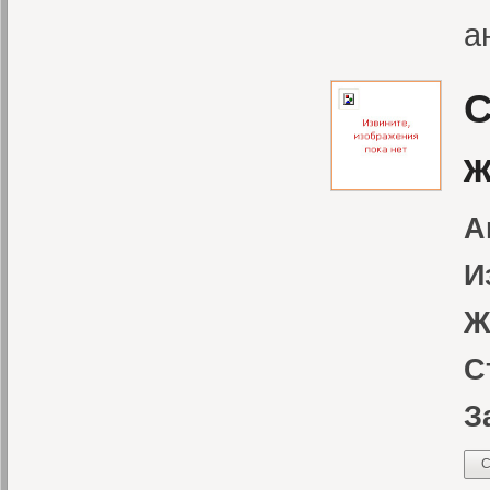
а
С
ж
А
И
Ж
С
З
С