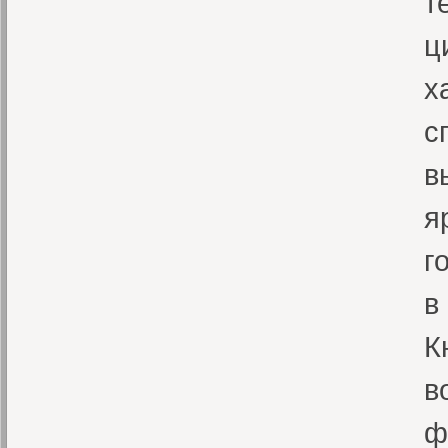
т
ц
х
с
в
я
г
в
К
в
ф