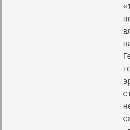
«
п
в
н
Г
т
э
с
н
с