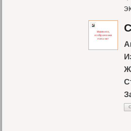
э
С
А
И
Ж
С
З
С
«