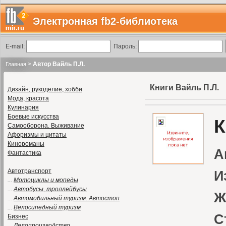
Электронная fb2-библиотека
E-mail:
Пароль:
>
Автор Вайль П.Л.
Главная
Книги Вайль П.Л.
Дизайн, рукоделие, хобби
Мода, красота
Кулинария
Боевые искусства
К
Самооборона. Выживание
Афоризмы и цитаты
Кинороманы
А
Фантастика
Автотранспорт
И
...
Мотоциклы и мопеды
...
Автобусы, троллейбусы
Ж
...
Автомобильный туризм. Автостоп
...
Велосипедный туризм
С
Бизнес
...
Делопроизводство