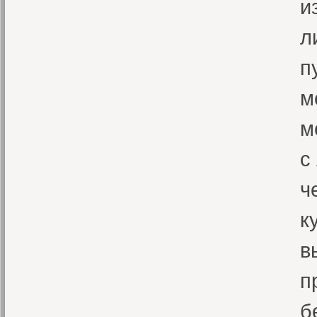
и
л
п
м
м
с
ч
к
в
п
б