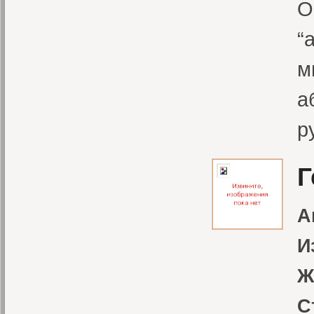
О
“
м
а
р
Г
А
И
Ж
С