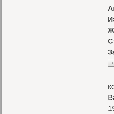
А
И
Ж
С
З
С
«
к
В
1