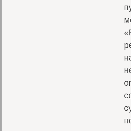
п
м
«
р
н
н
о
с
с
н