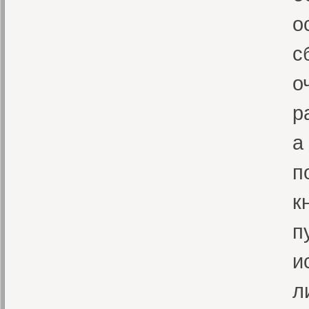
о
с
о
р
а
п
к
п
и
л