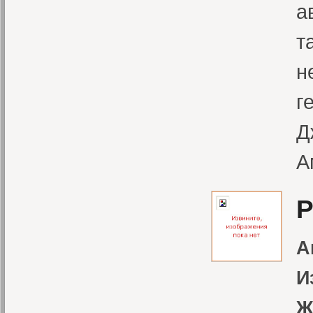
а
т
н
г
Д
А
Р
А
И
Ж