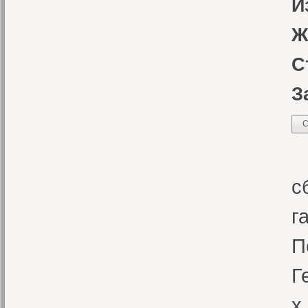
И
Ж
С
З
С
«
с
г
П
Г
х