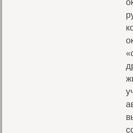
о
р
к
о
«
д
ж
у
а
в
с