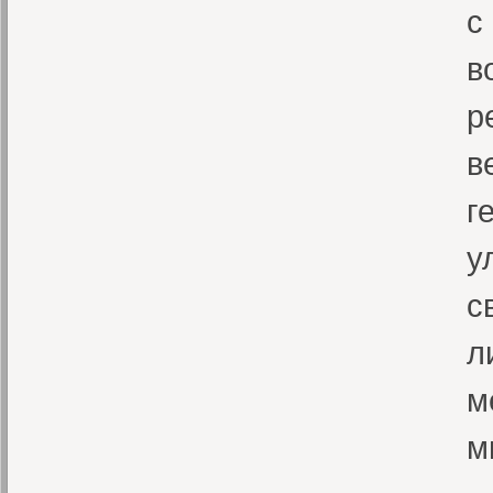
с
в
р
в
г
у
с
л
м
м