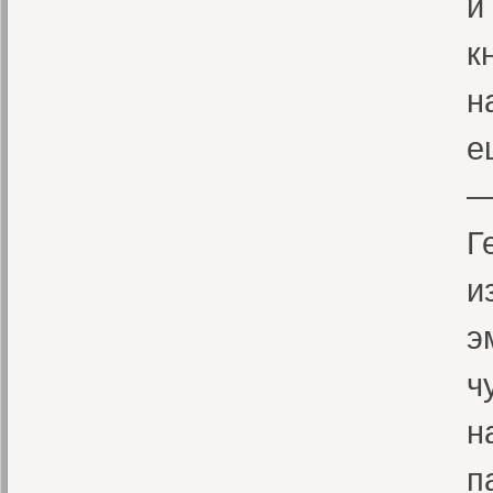
и
к
н
е
—
Г
и
э
ч
н
п