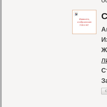
С
А
И
Ж
л
С
З
С
«