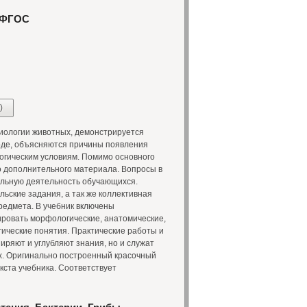
. ФГОС
)
иологии животных, демонстрируется
оде, объясняются причины появления
логическим условиям. Помимо основного
о дополнительного материала. Вопросы в
ельную деятельность обучающихся.
льские задания, а так же коллективная
редмета. В учебник включены
ровать морфологические, анатомические,
огические понятия. Практические работы и
иряют и углубляют знания, но и служат
х. Оригинально построенный красочный
ста учебника. Соответствует