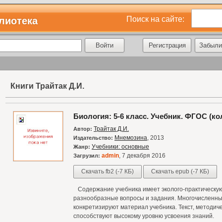
Поиск на сайте:
лиотека
Регистрация
Забыли
Книги Трайтак Д.И.
Биология: 5-6 класс. Учебник. ФГОС (ко
Трайтак Д.И.
Автор:
Мнемозина
, 2013
Издательство:
Учебники: основные
Жанр:
admin
, 7 декабря 2016
Загрузил:
Скачать fb2 (-7 КБ)
Скачать epub (-7 КБ)
Содержание учебника имеет эколого-практическую
разнообразные вопросы и задания. Многочисленн
конкретизируют материал учебника. Текст, методич
способствуют высокому уровню усвоения знаний.