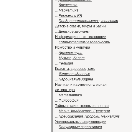
...
Логистика
...
Маркетинг
...
Реклама и PR
...
Предпринимательство, торговля
Детские сказки, мифы и басни
...
Детские журналы
Информационные технологии
...
Компьютерная безопасность
Искусство и культура
...
Архитектура
...
Музыка, балет
...
Религия
Красота, здоровье, секс
...
Женское здоровье
...
Народная медицина
Научная и научно-популярная
литература
...
Математика
...
Философия
Тайны и таинственные явления
...
Магия. Колдовство. Суеверия
...
Предсказания. Пророки. Ченнелинг
Универсальные энциклопедии
...
Популярные справочники