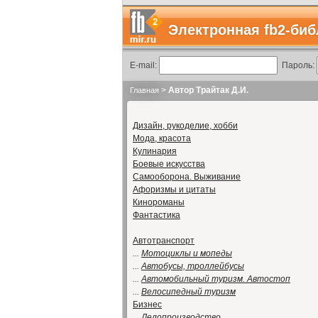
Электронная fb2-биб
E-mail:
Пароль:
>
Автор Трайтак Д.И.
Главная
Дизайн, рукоделие, хобби
Мода, красота
Кулинария
Боевые искусства
Самооборона. Выживание
Афоризмы и цитаты
Кинороманы
Фантастика
Автотранспорт
...
Мотоциклы и мопеды
...
Автобусы, троллейбусы
...
Автомобильный туризм. Автостоп
...
Велосипедный туризм
Бизнес
...
Делопроизводство