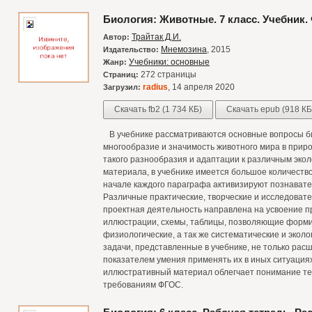
Биология: Животные. 7 класс. Учебник
Трайтак Д.И.
Автор:
Мнемозина
, 2015
Издательство:
Учебники: основные
Жанр:
272 страницы
Страниц:
radius
, 14 апреля 2020
Загрузил:
Скачать fb2 (1 734 КБ)
Скачать epub (918 КБ
В учебнике рассматриваются основные вопросы б
многообразие и значимость животного мира в прир
такого разнообразия и адаптации к различным эко
материала, в учебнике имеется большое количеств
начале каждого параграфа активизируют познават
Различные практические, творческие и исследовате
проектная деятельность направлена на усвоение п
иллюстрации, схемы, таблицы, позволяющие форми
физиологические, а так же систематические и экол
задачи, представленные в учебнике, не только расш
показателем умения применять их в иных ситуация
иллюстративный материал облегчает понимание тек
требованиям ФГОС.