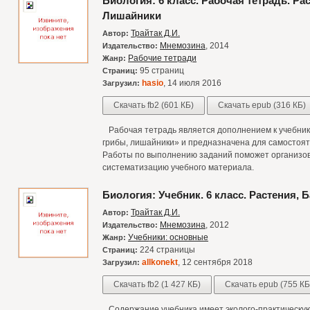
Биология: 6 класс. Рабочая тетрадь. Ра
Лишайники
Трайтак Д.И.
Автор:
Мнемозина
, 2014
Издательство:
Рабочие тетради
Жанр:
95 страниц
Страниц:
hasio
, 14 июля 2016
Загрузил:
Скачать fb2 (601 КБ)
Скачать epub (316 КБ)
Рабочая тетрадь является дополнением к учебнику 
грибы, лишайники» и предназначена для самостоят
Работы по выполнению заданий поможет организов
систематизацию учебного материала.
Биология: Учебник. 6 класс. Растения,
Трайтак Д.И.
Автор:
Мнемозина
, 2012
Издательство:
Учебники: основные
Жанр:
224 страницы
Страниц:
allkonekt
, 12 сентября 2018
Загрузил:
Скачать fb2 (1 427 КБ)
Скачать epub (755 КБ
Содержание учебника имеет эколого-практическую