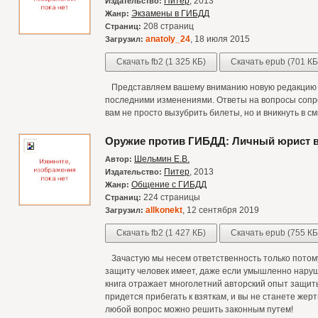
Питер
, 2013
Издательство:
Экзамены в ГИБДД
Жанр:
208 страниц
Страниц:
anatoly_24
, 18 июля 2015
Загрузил:
Скачать fb2 (1 325 КБ)
Скачать epub (701 КБ
Представляем вашему вниманию новую редакцию б
последними изменениями. Ответы на вопросы сопр
вам не просто вызубрить билеты, но и вникнуть в с
Оружие против ГИБДД: Личный юрист 
Шельмин Е.В.
Автор:
Питер
, 2013
Издательство:
Общение с ГИБДД
Жанр:
224 страницы
Страниц:
allkonekt
, 12 сентября 2019
Загрузил:
Скачать fb2 (1 427 КБ)
Скачать epub (755 КБ
Зачастую мы несем ответственность только потому,
защиту человек имеет, даже если умышленно нару
книга отражает многолетний авторский опыт защит
придется прибегать к взяткам, и вы не станете жер
любой вопрос можно решить законным путем!