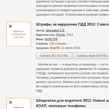
дорожные ситуации и делать соответствующие выво
пригодится умение правильно использовать получ
сопровождаются комментариями и советами, прив
дорожных ситуаций. Успехов вам в изучении правил 
Штрафы за нарушение ПДД 2012: Совет
Шельмин Е.В.
Автор:
Питер
, 2012
Издательство:
КоАП РФ
Жанр:
128 страниц
Страниц:
liego55
, 21 июля 2014
Загрузил:
Скачать fb2 (813 КБ)
Скачать epub (429 КБ)
Многие из нас — и водители, и пешеходы — пусть н
нарушают правила дорожного движения. И справедл
ГИБДД, требующего выплатить штраф, как правило, 
Человеку, угодившему в неприятную ситуацию, весьм
должен заплатить. Именно для этого и создана пр
вы найдете извлечения из всех нормативных актов
ПДД.
Шпаргалка для водителя 2012: Новые 
КОАП, полезные телефоны