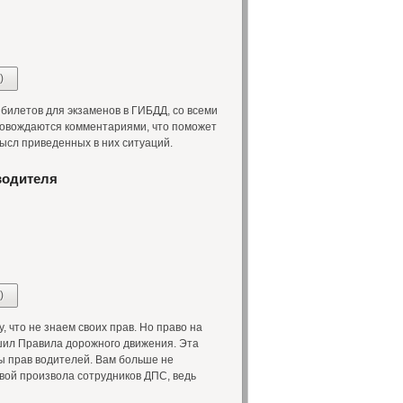
)
илетов для экзаменов в ГИБДД, со всеми
овождаются комментариями, что поможет
мысл приведенных в них ситуаций.
водителя
)
 что не знаем своих прав. Но право на
шил Правила дорожного движения. Эта
ы прав водителей. Вам больше не
твой произвола сотрудников ДПС, ведь