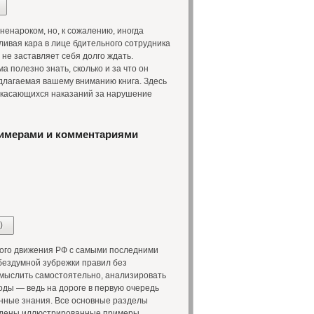
енароком, но, к сожалению, иногда
ивая кара в лице бдительного сотрудника
не заставляет себя долго ждать.
а полезно знать, сколько и за что он
едлагаемая вашему вниманию книга. Здесь
, касающихся наказаний за нарушение
римерами и комментариями
)
го движения РФ с самыми последними
бездумной зубрежки правил без
 мыслить самостоятельно, анализировать
ды — ведь на дороге в первую очередь
енные знания. Все основные разделы
едены иллюстрированные примеры