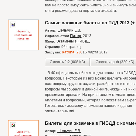
вам не просто вызубрить билеты, но и вникнуть в с
книга рекомендована порталом avtotut.ru.
Самые сложные билеты по ПДД 2013 (+
Шельмин Е.В.
Автор:
Питер
, 2013
Издательство:
Экзамены в ГИБДД
Жанр:
96 страниц
Страниц:
katrina_28
, 16 марта 2017
Загрузил:
Скачать fb2 (608 КБ)
Скачать epub (320 КБ)
В 40 официальных билетах для экзамена в ГИБДД 
вопросов. Некоторые из них можно щелкать как оре
настоящему трудные задачи, разобраться в которых
вопросы мы собрали в данной книге, каждый из них
прокомментировали. На прилагаемом компакт-диске
билетами и вопросами, которая поможет вам закреп
Готовьтесь к экзамену с помощью нашего издания —
элементарными!
Билеты для экзамена в ГИБДД с коммен
Шельмин Е.В.
Автор: