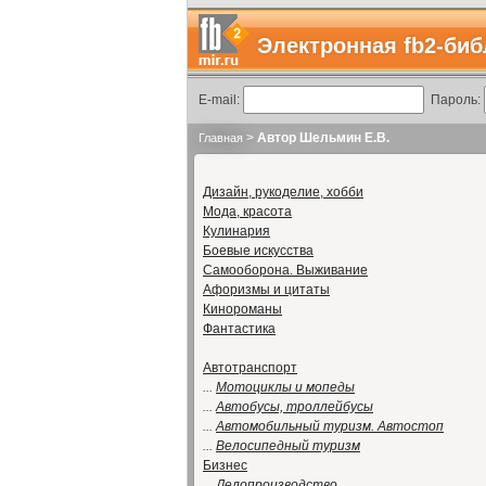
Электронная fb2-биб
E-mail:
Пароль:
>
Автор Шельмин Е.В.
Главная
Дизайн, рукоделие, хобби
Мода, красота
Кулинария
Боевые искусства
Самооборона. Выживание
Афоризмы и цитаты
Кинороманы
Фантастика
Автотранспорт
...
Мотоциклы и мопеды
...
Автобусы, троллейбусы
...
Автомобильный туризм. Автостоп
...
Велосипедный туризм
Бизнес
...
Делопроизводство