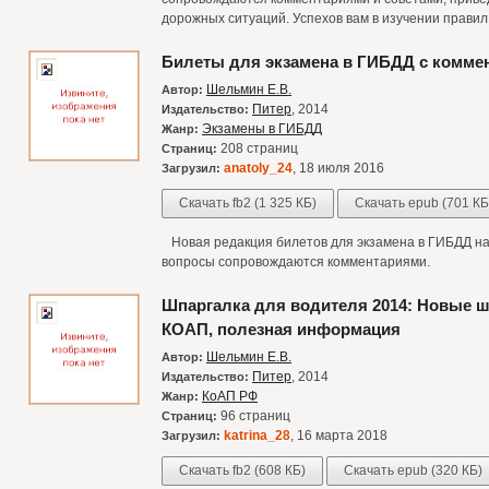
дорожных ситуаций. Успехов вам в изучении правил 
Билеты для экзамена в ГИБДД с коммен
Шельмин Е.В.
Автор:
Питер
, 2014
Издательство:
Экзамены в ГИБДД
Жанр:
208 страниц
Страниц:
anatoly_24
, 18 июля 2016
Загрузил:
Скачать fb2 (1 325 КБ)
Скачать epub (701 КБ
Новая редакция билетов для экзамена в ГИБДД на 
вопросы сопровождаются комментариями.
Шпаргалка для водителя 2014: Новые 
КОАП, полезная информация
Шельмин Е.В.
Автор:
Питер
, 2014
Издательство:
КоАП РФ
Жанр:
96 страниц
Страниц:
katrina_28
, 16 марта 2018
Загрузил:
Скачать fb2 (608 КБ)
Скачать epub (320 КБ)