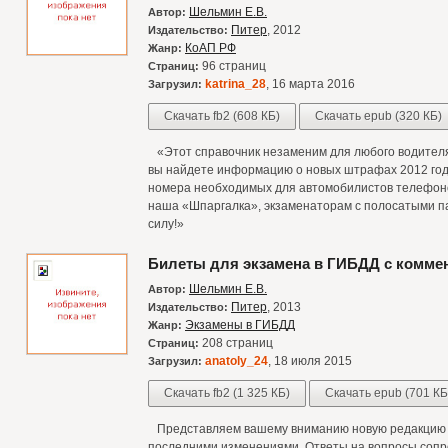
Шельмин Е.В.
Автор:
Питер
, 2012
Издательство:
КоАП РФ
Жанр:
96 страниц
Страниц:
katrina_28
, 16 марта 2016
Загрузил:
Скачать fb2 (608 КБ)
Скачать epub (320 КБ)
«Этот справочник незаменим для любого водителя,
вы найдете информацию о новых штрафах 2012 год
номера необходимых для автомобилистов телефонов.
наша «Шпаргалка», экзаменаторам с полосатыми па
силу!»
Билеты для экзамена в ГИБДД с коммен
Шельмин Е.В.
Автор:
Питер
, 2013
Издательство:
Экзамены в ГИБДД
Жанр:
208 страниц
Страниц:
anatoly_24
, 18 июля 2015
Загрузил:
Скачать fb2 (1 325 КБ)
Скачать epub (701 КБ
Представляем вашему вниманию новую редакцию б
последними изменениями. Ответы на вопросы сопр