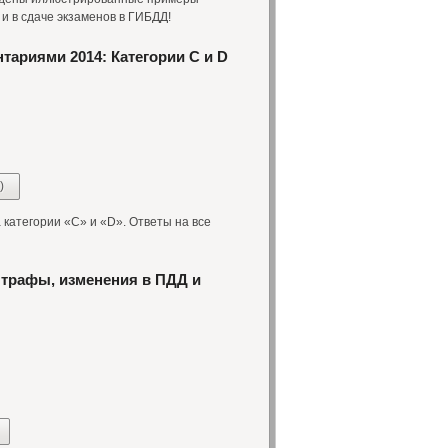
и в сдаче экзаменов в ГИБДД!
тариями 2014: Категории С и D
)
категории «С» и «D». Ответы на все
штрафы, изменения в ПДД и