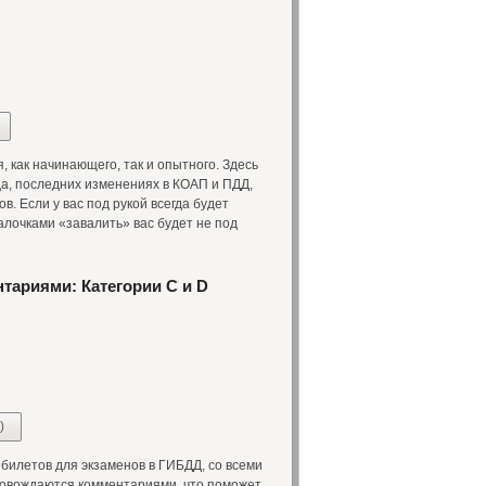
 как начинающего, так и опытного. Здесь
а, последних изменениях в КОАП и ПДД,
 Если у вас под рукой всегда будет
лочками «завалить» вас будет не под
тариями: Категории С и D
)
илетов для экзаменов в ГИБДД, со всеми
овождаются комментариями, что поможет