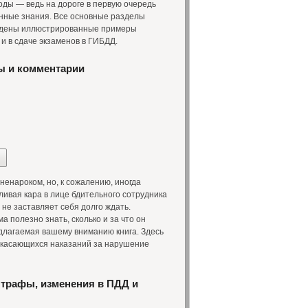
ды — ведь на дороге в первую очередь
енные знания. Все основные разделы
едены иллюстрированные примеры
и в сдаче экзаменов в ГИБДД.
ы и комментарии
енароком, но, к сожалению, иногда
ивая кара в лице бдительного сотрудника
не заставляет себя долго ждать.
а полезно знать, сколько и за что он
едлагаемая вашему вниманию книга. Здесь
, касающихся наказаний за нарушение
штрафы, изменения в ПДД и