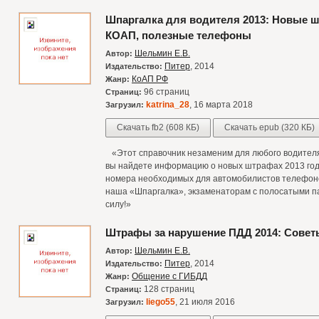
Шпаргалка для водителя 2013: Новые 
КОАП, полезные телефоны
Шельмин Е.В.
Автор:
Питер
, 2014
Издательство:
КоАП РФ
Жанр:
96 страниц
Страниц:
katrina_28
, 16 марта 2018
Загрузил:
Скачать fb2 (608 КБ)
Скачать epub (320 КБ)
«Этот справочник незаменим для любого водителя,
вы найдете информацию о новых штрафах 2013 год
номера необходимых для автомобилистов телефонов.
наша «Шпаргалка», экзаменаторам с полосатыми па
силу!»
Штрафы за нарушение ПДД 2014: Совет
Шельмин Е.В.
Автор:
Питер
, 2014
Издательство:
Общение с ГИБДД
Жанр:
128 страниц
Страниц:
liego55
, 21 июля 2016
Загрузил: