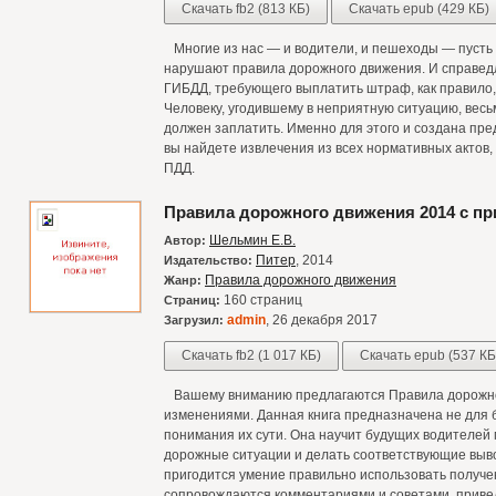
Скачать fb2 (813 КБ)
Скачать epub (429 КБ)
Многие из нас — и водители, и пешеходы — пусть н
нарушают правила дорожного движения. И справедл
ГИБДД, требующего выплатить штраф, как правило, 
Человеку, угодившему в неприятную ситуацию, весьм
должен заплатить. Именно для этого и создана пр
вы найдете извлечения из всех нормативных актов
ПДД.
Правила дорожного движения 2014 с п
Шельмин Е.В.
Автор:
Питер
, 2014
Издательство:
Правила дорожного движения
Жанр:
160 страниц
Страниц:
admin
, 26 декабря 2017
Загрузил:
Скачать fb2 (1 017 КБ)
Скачать epub (537 КБ
Вашему вниманию предлагаются Правила дорожно
изменениями. Данная книга предназначена не для 
понимания их сути. Она научит будущих водителей
дорожные ситуации и делать соответствующие выво
пригодится умение правильно использовать получ
сопровождаются комментариями и советами, прив