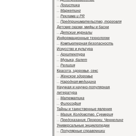
...
Логистика
...
Маркетинг
...
Реклама и PR
...
Предпринимательство, торговля
Детские сказки, мифы и басни
...
Детские журналы
Информационные технологии
...
Компьютерная безопасность
Искусство и культура
...
Архитектура
...
Музыка, балет
...
Религия
Красота, здоровье, секс
...
Женское здоровье
...
Народная медицина
Научная и научно-популярная
литература
...
Математика
...
Философия
Тайны и таинственные явления
...
Магия. Колдовство. Суеверия
...
Предсказания. Пророки. Ченнелинг
Универсальные энциклопедии
...
Популярные справочники