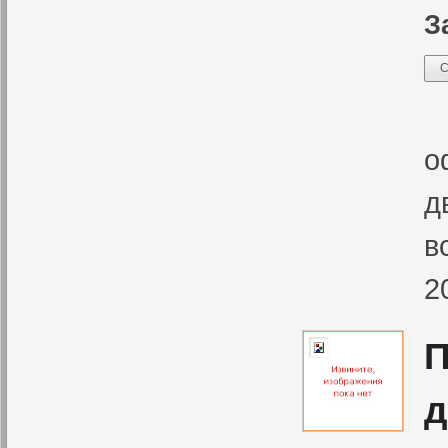
З
С
Н
о
д
в
2
П
д