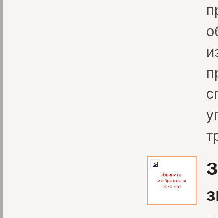
п
о
и
п
с
у
т
З
з