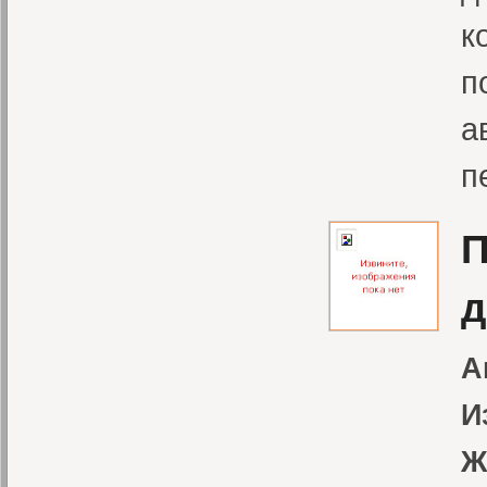
к
п
а
п
П
д
А
И
Ж