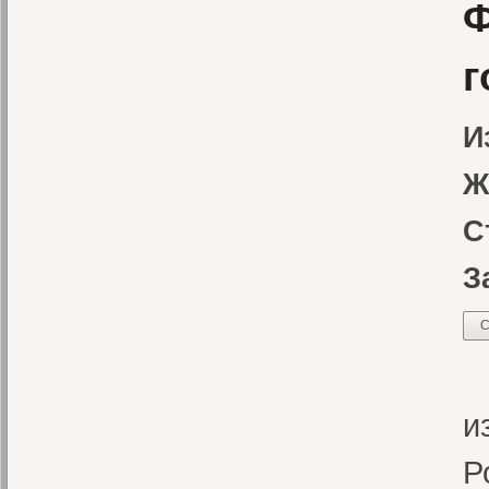
Ф
г
И
Ж
С
З
С
У
и
Р