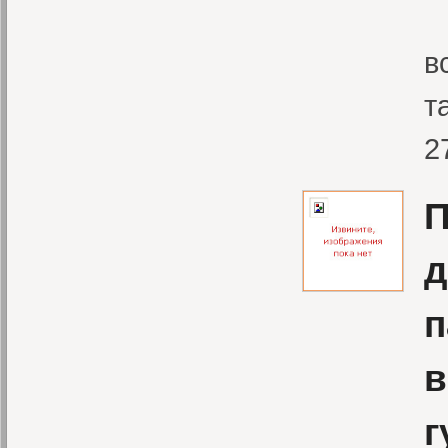
С
в
т
2
П
д
п
в
г