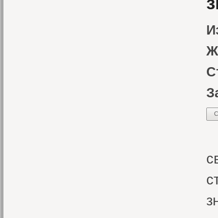
з
И
Ж
С
З
С
В
с
с
з