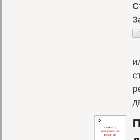
С
З
С
К
и
с
р
д
П