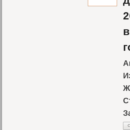
д
2
в
г
А
И
Ж
С
З
С