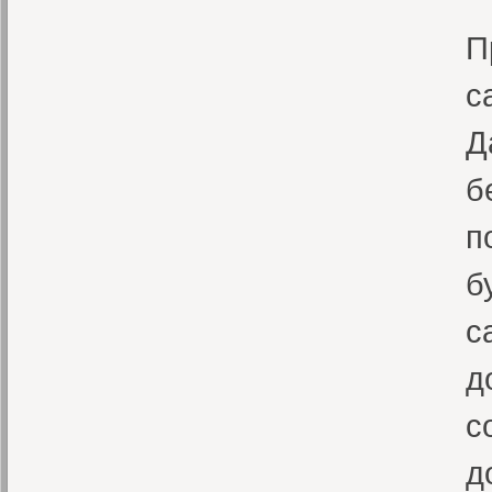
В
П
с
Д
б
п
б
с
д
с
д