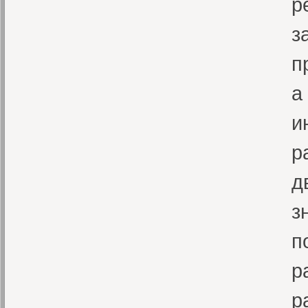
р
з
п
а
и
р
д
з
п
р
р