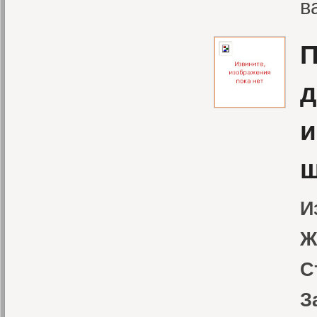
в
П
д
и
ш
И
Ж
С
З