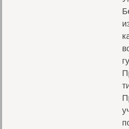
Б
и
к
в
г
П
т
П
у
п