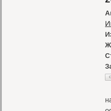
А
И
И
Ж
С
З
С
П
н
о