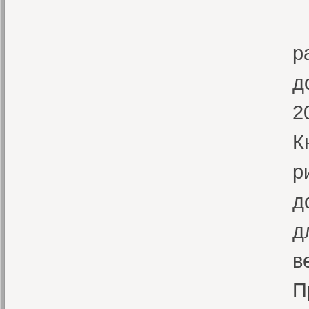
И
р
д
2
К
р
д
д
в
П