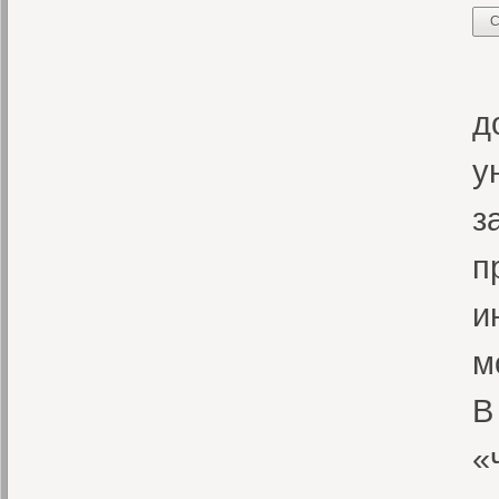
С
«
д
у
з
п
и
м
В
«