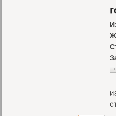
г
И
Ж
С
З
С
С
и
с