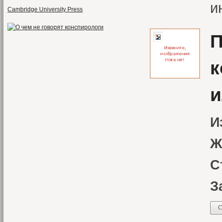
и
Cambridge University Press
П
к
и
И
Ж
С
З
С