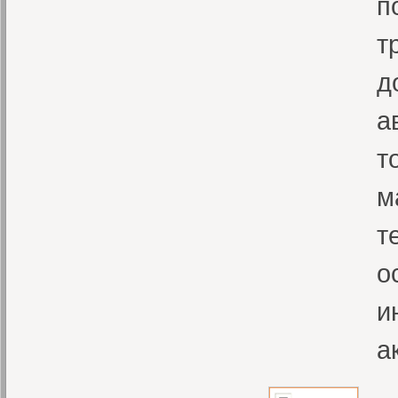
п
т
д
а
т
м
т
о
и
а