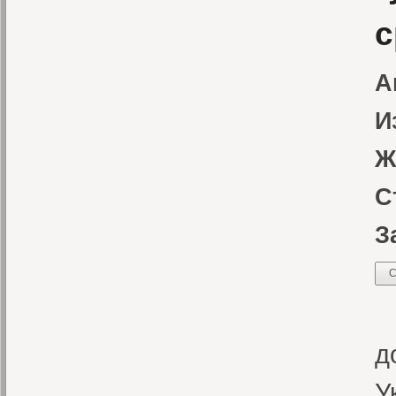
с
А
И
Ж
С
З
С
И
д
У