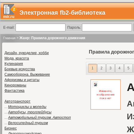
Электронная fb2-библиотека
E-mail:
Пароль:
>
Жанр: Правила дорожного движения
Главная
Правила дорожног
Дизайн, рукоделие, хобби
Мода, красота
Кулинария
1
2
3
4
5
Боевые искусства
Самооборона. Выживание
Афоризмы и цитаты
А
Кинороманы
Фантастика
Автотранспорт
А
...
Мотоциклы и мопеды
...
Автобусы, троллейбусы
И
...
Автомобильный туризм. Автостоп
...
Велосипедный туризм
Ж
Бизнес
...
Делопроизводство