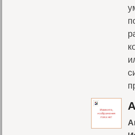
у
п
р
к
и
с
п
А
А