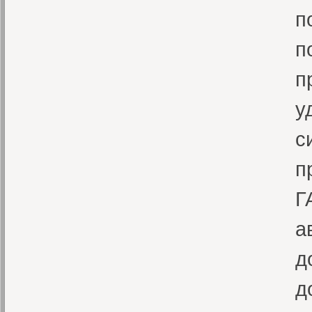
п
п
п
у
с
п
Г
а
д
д