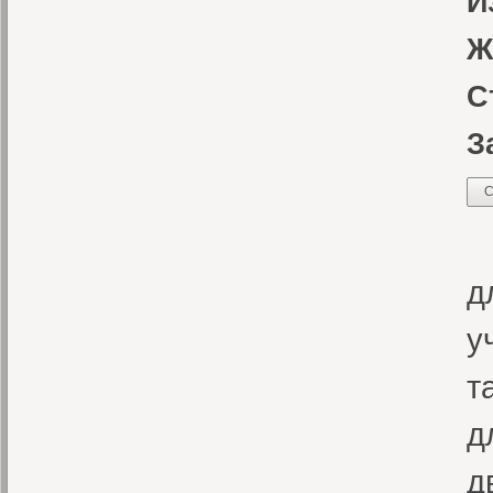
И
Ж
С
З
С
Н
д
у
т
д
д