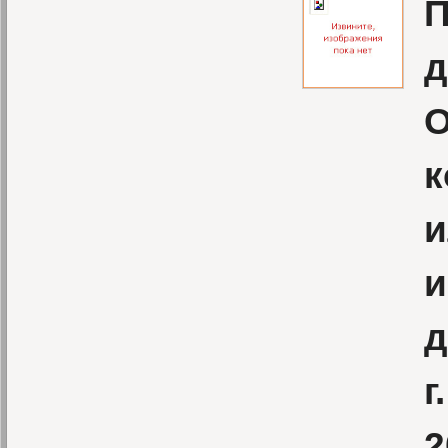
П
д
О
к
и
и
д
г
2