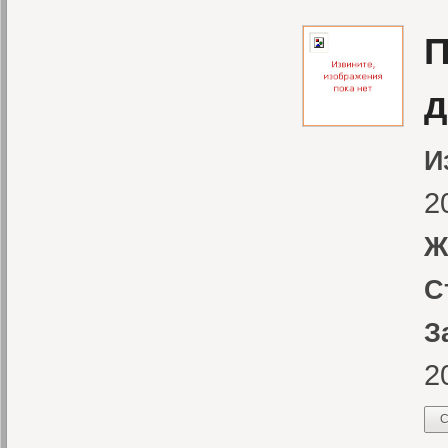
П
д
И
2
Ж
С
З
2
С