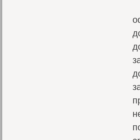
П
о
д
д
з
д
з
п
н
п