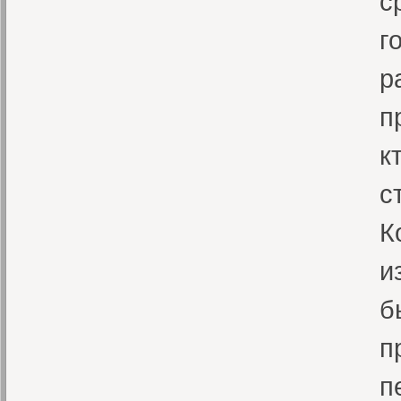
с
г
р
п
к
с
К
и
б
п
п