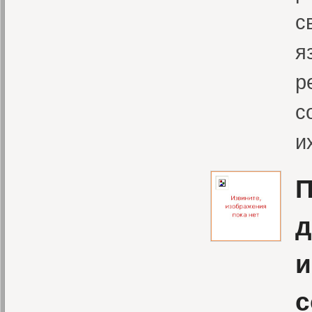
с
я
р
с
и
П
д
и
с