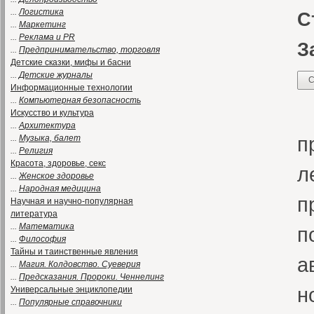
...
Логистика
С
...
Маркетинг
...
Реклама и PR
З
...
Предпринимательство, торговля
Детские сказки, мифы и басни
...
Детские журналы
С
Информационные технологии
...
Компьютерная безопасность
«
Искусство и культура
...
Архитектура
п
...
Музыка, балет
...
Религия
Красота, здоровье, секс
л
...
Женское здоровье
...
Народная медицина
п
Научная и научно-популярная
литература
...
Математика
п
...
Философия
Тайны и таинственные явления
а
...
Магия. Колдовство. Суеверия
...
Предсказания. Пророки. Ченнелинг
н
Универсальные энциклопедии
...
Популярные справочники