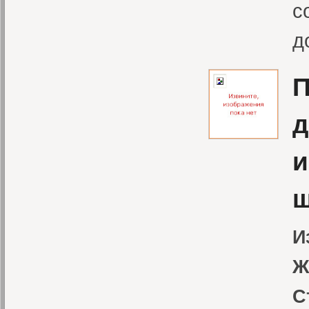
с
д
П
д
и
ш
И
Ж
С