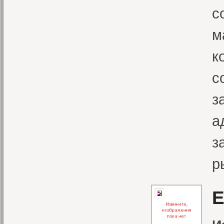
с
м
к
с
з
а
з
р
Е