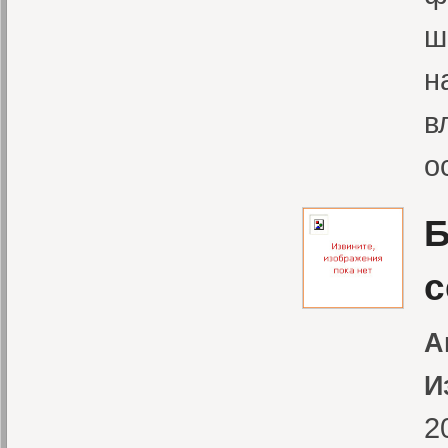
ш
н
в
о
Б
с
А
И
2