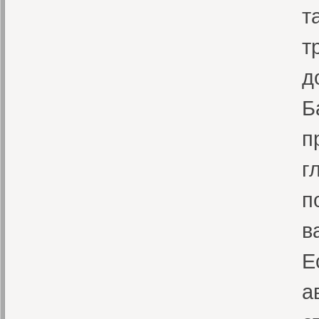
т
т
д
Б
п
г
п
в
Е
а