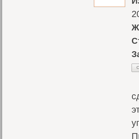
И
2
Ж
С
З
С
К
с
э
у
П