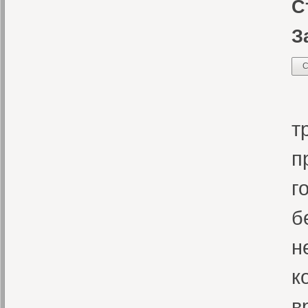
С
З
С
А
т
п
г
б
н
к
в