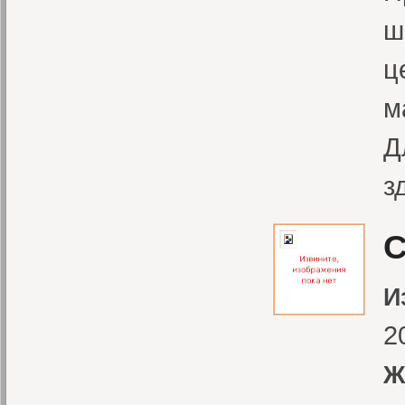
ш
ц
м
Д
з
С
И
2
Ж