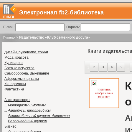
Электронная fb2-библиотека
E-mail:
Пароль:
>
Издательство «Клуб семейного досуга»
Главная
Книги издательств
Дизайн, рукоделие, хобби
Мода, красота
Кулинария
1
2
3
4
5
...
Боевые искусства
Самооборона. Выживание
Афоризмы и цитаты
К
Кинороманы
Фантастика
о
Автотранспорт
...
Мотоциклы и мопеды
...
Автобусы, троллейбусы
...
Автомобильный туризм. Автостоп
А
...
Велосипедный туризм
Бизнес
И
...
Делопроизводство