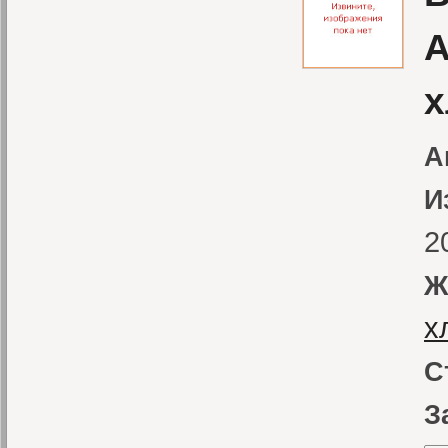
А
х
А
И
2
Ж
х
С
З