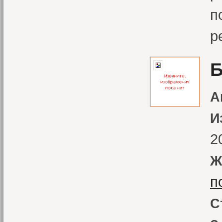
п
р
Б
А
И
2
Ж
п
С