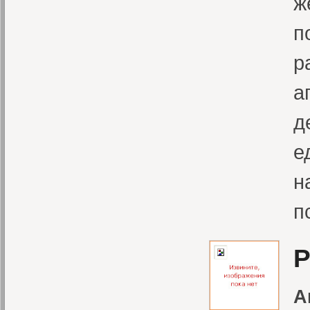
ж
п
р
а
д
е
н
п
Р
А