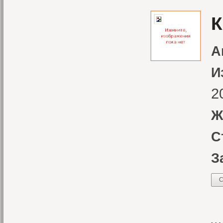
К
А
И
2
Ж
С
З
С
Ж