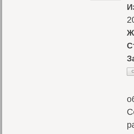
И
2
Ж
С
З
С
Р
о
С
р