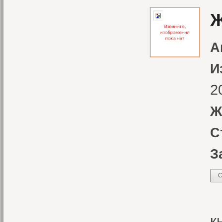
Ж
А
И
2
Ж
С
З
С
Д
к