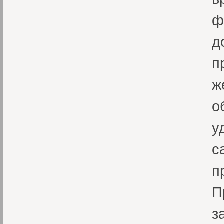
ф
д
п
ж
о
у
с
п
П
з