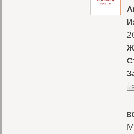
А
И
2
Ж
С
З
С
1
в
М