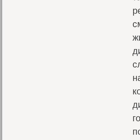
р
с
ж
д
с
н
к
д
г
п