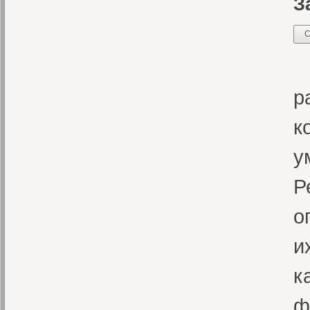
З
С
П
р
к
у
Р
о
и
к
ф