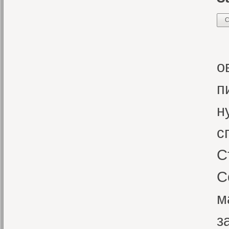
С
Д
о
п
н
с
С
С
м
з