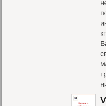
н
п
и
к
В
с
м
т
н
V