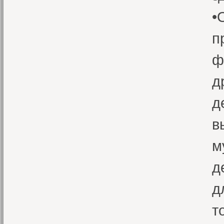
•
п
ф
д
д
в
м
д
д
т