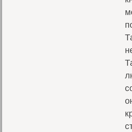
м
п
Т
н
Т
л
с
о
к
с