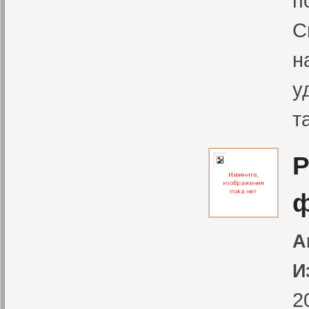
п
С
н
у
т
Р
ф
А
И
2