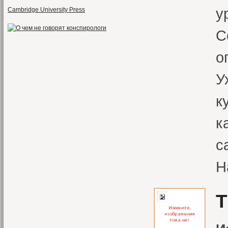
у
Cambridge University Press
С
о
У
к
к
с
Н
Т