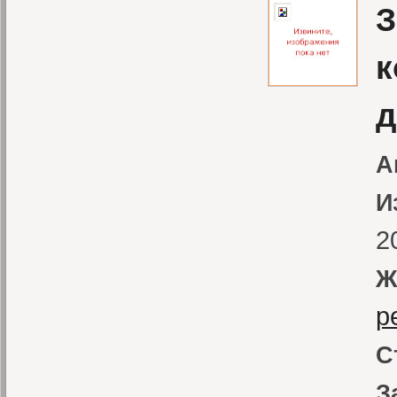
З
к
д
А
И
2
Ж
р
С
З