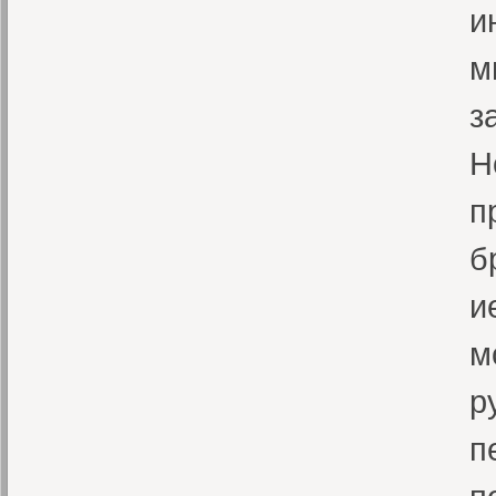
и
м
з
Н
п
б
и
м
р
п