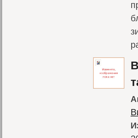
п
б
з
р
В
т
А
В
И