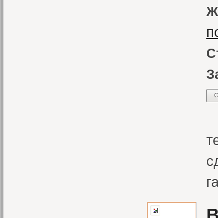
Ж
п
С
З
С
Э
т
с
г
В