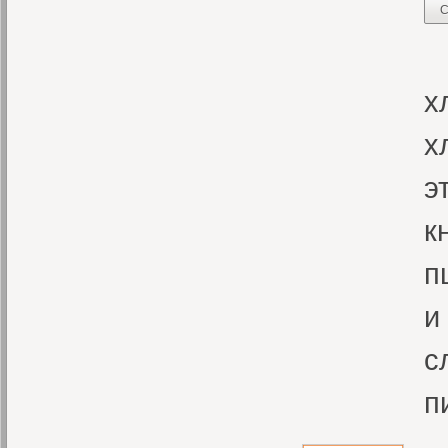
С
С
х
х
э
к
п
и
с
п