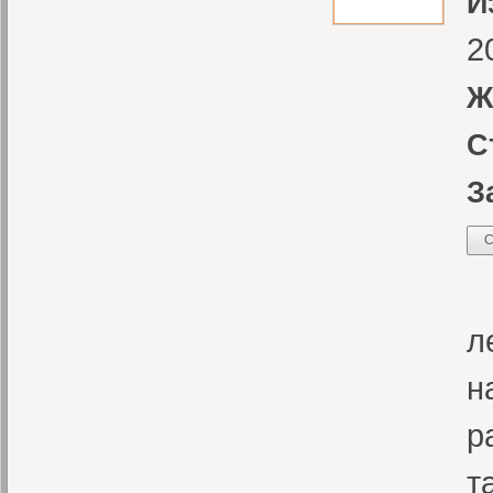
И
2
Ж
С
З
С
П
л
н
р
т