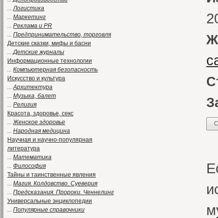
...
Логистика
2
...
Маркетинг
...
Реклама и PR
...
Предпринимательство, торговля
Ж
Детские сказки, мифы и басни
...
Детские журналы
с
Информационные технологии
...
Компьютерная безопасность
С
Искусство и культура
...
Архитектура
...
Музыка, балет
З
...
Религия
Красота, здоровье, секс
...
Женское здоровье
С
...
Народная медицина
Научная и научно-популярная
С
литература
...
Математика
Е
...
Философия
Тайны и таинственные явления
...
Магия. Колдовство. Суеверия
и
...
Предсказания. Пророки. Ченнелинг
Универсальные энциклопедии
м
...
Популярные справочники