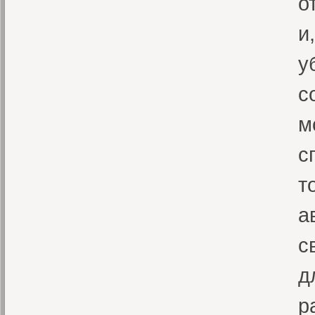
о
и
у
с
м
с
т
а
с
д
р