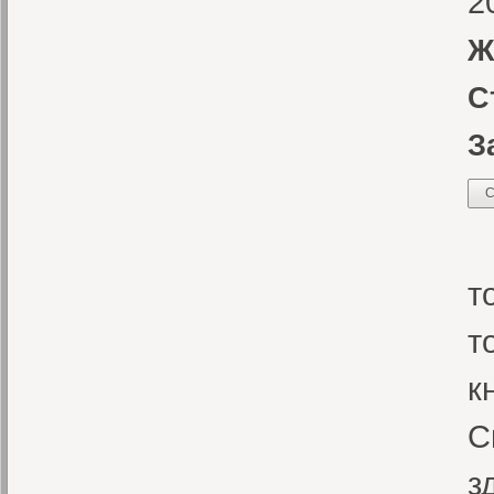
2
Ж
С
З
С
Х
т
т
к
С
з