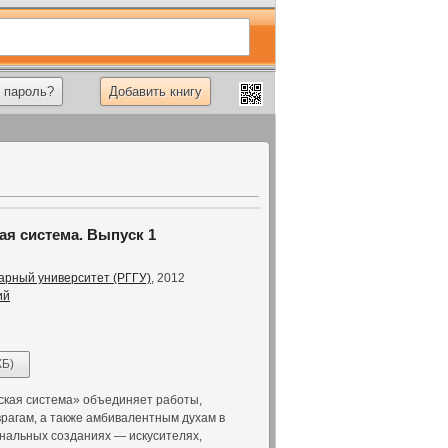
 пароль?
Добавить книгу
ая система. Выпуск 1
арный университет (РГГУ)
, 2012
ий
КБ)
ская система» объединяет работы,
агам, а также амбивалентным духам в
нальных созданиях — искусителях,