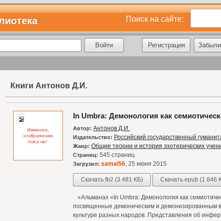
Поиск на сайте:
лиотека
Регистрация
Забыли
Книги Антонов Д.И.
In Umbra: Демонология как семиотическ
Антонов Д.И.
Автор:
Российский государственный гуманит
Издательство:
Общие теории и история эзотерических учен
Жанр:
545 страниц
Страниц:
samal56
, 25 июня 2015
Загрузил:
Скачать fb2 (3 481 КБ)
Скачать epub (1 846 
«Альманах «In Umbra: Демонология как семиотиче
посвященные демоническим и демонизированным вр
культуре разных народов. Представления об инфер