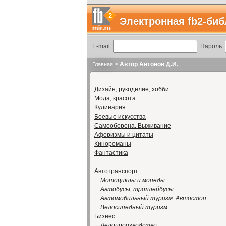
Электронная fb2-биб
E-mail:
Пароль:
>
Автор Антонов Д.И.
Главная
Дизайн, рукоделие, хобби
Мода, красота
Кулинария
Боевые искусства
Самооборона. Выживание
Афоризмы и цитаты
Кинороманы
Фантастика
Автотранспорт
...
Мотоциклы и мопеды
...
Автобусы, троллейбусы
...
Автомобильный туризм. Автостоп
...
Велосипедный туризм
Бизнес
...
Делопроизводство