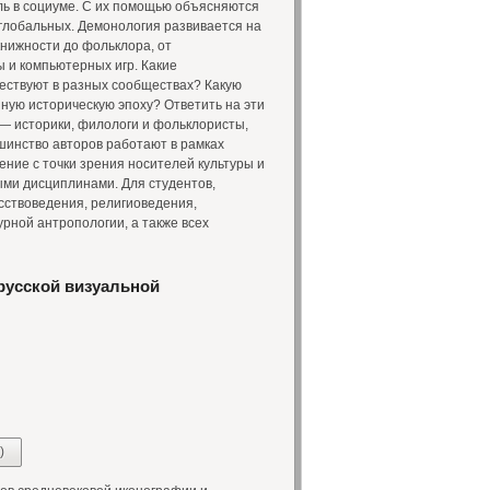
ль в социуме. С их помощью объясняются
 глобальных. Демонология развивается на
книжности до фольклора, от
 и компьютерных игр. Какие
ествуют в разных сообществах? Какую
иную историческую эпоху? Ответить на эти
— историки, филологи и фольклористы,
шинство авторов работают в рамках
ение с точки зрения носителей культуры и
ми дисциплинами. Для студентов,
усствоведения, религиоведения,
урной антропологии, а также всех
русской визуальной
)