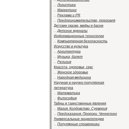
...
Логистика
...
Маркетинг
...
Реклама и PR
...
Предпринимательство, торговля
Детские сказки, мифы и басни
...
Детские журналы
Информационные технологии
...
Компьютерная безопасность
Искусство и культура
...
Архитектура
...
Музыка, балет
...
Религия
Красота, здоровье, секс
...
Женское здоровье
...
Народная медицина
Научная и научно-популярная
литература
...
Математика
...
Философия
Тайны и таинственные явления
...
Магия. Колдовство. Суеверия
...
Предсказания. Пророки. Ченнелинг
Универсальные энциклопедии
...
Популярные справочники