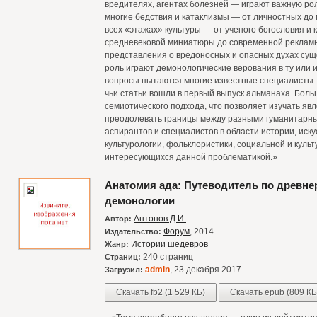
вредителях, агентах болезней — играют важную ро
многие бедствия и катаклизмы — от личностных до
всех «этажах» культуры — от ученого богословия и 
средневековой миниатюры до современной рекламы
представления о вредоносных и опасных духах сущ
роль играют демонологические верования в ту или 
вопросы пытаются многие известные специалисты 
чьи статьи вошли в первый выпуск альманаха. Боль
семиотического подхода, что позволяет изучать явл
преодолевать границы между разными гуманитарны
аспирантов и специалистов в области истории, иск
культурологии, фольклористики, социальной и культ
интересующихся данной проблематикой.»
Анатомия ада: Путеводитель по древне
демонологии
Антонов Д.И.
Автор:
Форум
, 2014
Издательство:
Истории шедевров
Жанр:
240 страниц
Страниц:
admin
, 23 декабря 2017
Загрузил:
Скачать fb2 (1 529 КБ)
Скачать epub (809 КБ