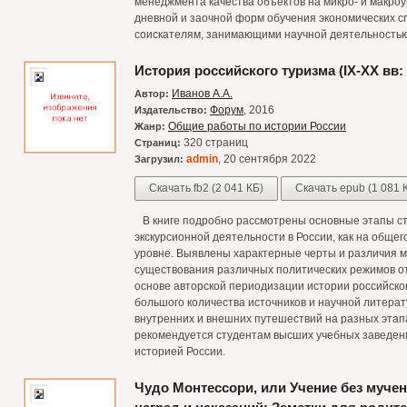
менеджмента качества объектов на микро- и макро
дневной и заочной форм обучения экономических с
соискателям, занимающими научной деятельность
История российского туризма (IX-XX вв:
Иванов А.А.
Автор:
Форум
, 2016
Издательство:
Общие работы по истории России
Жанр:
320 страниц
Страниц:
admin
, 20 сентября 2022
Загрузил:
Скачать fb2 (2 041 КБ)
Скачать epub (1 081 
В книге подробно рассмотрены основные этапы ст
экскурсионной деятельности в России, как на общег
уровне. Выявлены характерные черты и различия м
существования различных политических режимов от
основе авторской периодизации истории российског
большого количества источников и научной литера
внутренних и внешних путешествий на разных этап
рекомендуется студентам высших учебных заведен
историей России.
Чудо Монтессори, или Учение без мучен