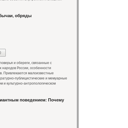
обычаи, обряды
)
оверья и обереги, связанные с
х народов России, особенности
 в. Привлекаются малоизвестные
ературно-публицистические и мемуарные
ом и культурно-антропологическом
виантным поведением: Почему