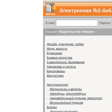
Электронная fb2-биб
E-mail:
Пароль:
>
Издательство «Форум»
Главная
Дизайн, рукоделие, хобби
Мода, красота
Кулинария
Боевые искусства
Самооборона. Выживание
Афоризмы и цитаты
Кинороманы
Фантастика
Автотранспорт
...
Мотоциклы и мопеды
...
Автобусы, троллейбусы
...
Автомобильный туризм. Автостоп
...
Велосипедный туризм
Бизнес
...
Делопроизводство