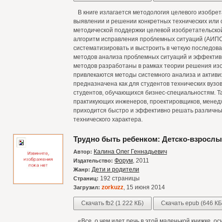
В книге излагается методология целевого изобрет
выявлении и решении конкретных технических или 
методической поддержки целевой изобретательско
алгоритм исправления проблемных ситуаций (АИПС
систематизировать и выстроить в четкую последо
методов анализа проблемных ситуаций и эффективн
методов разработаны в рамках теории решения изо
привлекаются методы системного анализа и активи
предназначена как для студентов технических вузо
студентов, обучающихся бизнес-специальностям. Т
практикующих инженеров, проектировщиков, менед
приходится быстро и эффективно решать различны
технического характера.
Трудно быть ребенком: Детско-взрослы
Калина Олег Геннадьевич
Автор:
Форум
, 2011
Издательство:
Дети и родители
Жанр:
192 страницы
Страниц:
zorkuzz
, 15 июня 2014
Загрузил:
Скачать fb2 (1 222 КБ)
Скачать epub (646 КБ
«Все, о чем идет речь в этой маленькой книжке, ос