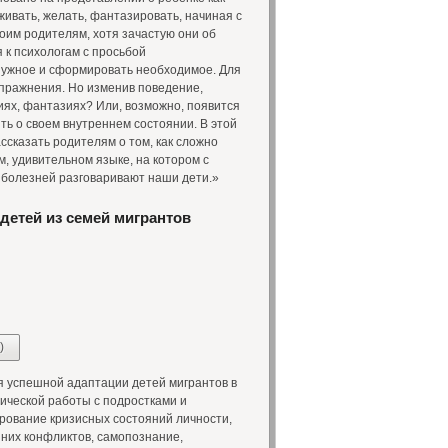
живать, желать, фантазировать, начиная с
воим родителям, хотя зачастую они об
 к психологам с просьбой
нужное и сформировать необходимое. Для
упражнения. Но изменив поведение,
ниях, фантазиях? Или, возможно, появится
ть о своем внутреннем состоянии. В этой
ссказать родителям о том, как сложно
м, удивительном языке, на котором с
, болезней разговаривают наши дети.»
детей из семей мигрантов
)
 успешной адаптации детей мигрантов в
ической работы с подростками и
рование кризисных состояний личности,
нних конфликтов, самопознание,