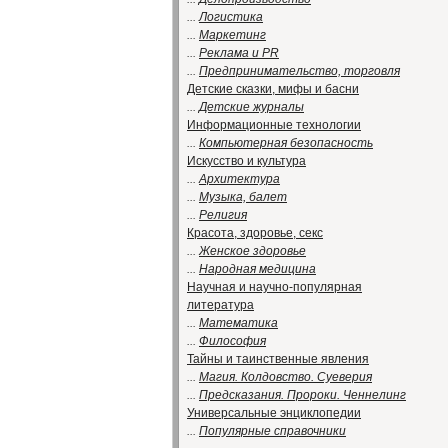
...
Логистика
...
Маркетинг
...
Реклама и PR
...
Предпринимательство, торговля
Детские сказки, мифы и басни
...
Детские журналы
Информационные технологии
...
Компьютерная безопасность
Искусство и культура
...
Архитектура
...
Музыка, балет
...
Религия
Красота, здоровье, секс
...
Женское здоровье
...
Народная медицина
Научная и научно-популярная
литература
...
Математика
...
Философия
Тайны и таинственные явления
...
Магия. Колдовство. Суеверия
...
Предсказания. Пророки. Ченнелинг
Универсальные энциклопедии
...
Популярные справочники