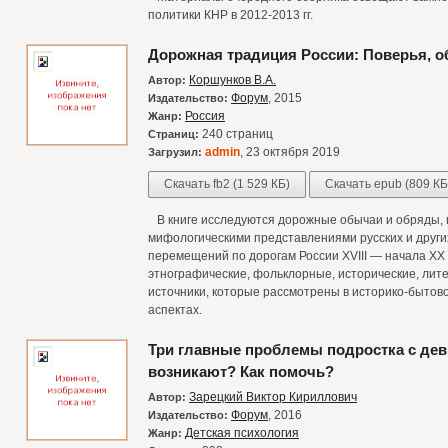
политики КНР в 2012-2013 гг.
Дорожная традиция России: Поверья, 
Коршунков В.А.
Автор:
Форум
, 2015
Издательство:
Россия
Жанр:
240 страниц
Страниц:
admin
, 23 октября 2019
Загрузил:
Скачать fb2 (1 529 КБ)
Скачать epub (809 КБ
В книге исследуются дорожные обычаи и обряды, п
мифологическими представлениями русских и други
перемещений по дорогам России XVIII — начала XX
этнографические, фольклорные, исторические, лит
источники, которые рассмотрены в историко-бытов
аспектах.
Три главные проблемы подростка с де
возникают? Как помочь?
Зарецкий Виктор Кириллович
Автор:
Форум
, 2016
Издательство:
Детская психология
Жанр: