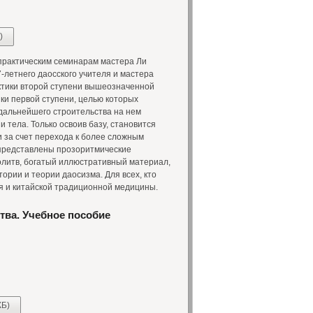
)
практическим семинарам мастера Ли
-летнего даосского учителя и мастера
ктики второй ступени вышеозначенной
ки первой ступени, целью которых
дальнейшего строительства на нем
и тела. Только освоив базу, становится
 за счет перехода к более сложным
 представлены прозоритмические
олитв, богатый иллюстративный материал,
ории и теории даосизма. Для всех, кто
я и китайской традиционной медицины.
тва. Учебное пособие
КБ)