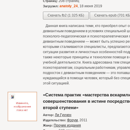
208 страниц
Страниц:
anatoly_24
, 18 июня 2019
Загрузил:
Скачать fb2 (1 325 КБ)
Скачать epub (701 КБ
Данная книга написана теми, кто приобрел опыт 
девиантным поведением в условиях специальной шко
психолого-педагогическая и психотерапевтическая 
девиантным поведением — может быть успешно реше
которыми сталкиваются специалисты, предлагаютс
ситуации развития и личностных особенностей под
также некоторые принципы и технологии помощи в
учебной деятельности. Книга адресована тем специ
психотерапевтам, социальным работникам, управле
подросток с девиантным поведением — это попавш
нуждающийся в помощи человек, который без спец
этой ситуацией.
«Система практик «мастерства вскармл
совершенствования в истине посредств
второй ступени»
Ли Гунчен
Автор:
Форум
, 2011
Издательство:
Прочие издания
Жанр: