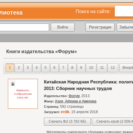
Поиск на сайте:
лиотека
Регистрация
Забыли
Книги издательства «Форум»
1
2
3
4
5
6
7
8
9
10
11
12
Вперё
Китайская Народная Республика: политик
2013: Сборник научных трудов
Форум
, 2013
Издательство:
Азия, Африка и Америка
Жанр:
592 страницы
Страниц:
erdik
, 15 апреля 2018
Загрузил:
Скачать fb2 (3 782 КБ)
Скачать epub (2 006 
Материалы очередного сборника освещают важне