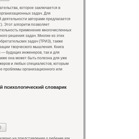
ательства, которое заключается в
организационных задач. Для
й деятельности авторами предлагается
). Этот алгоритм позволяет
вательность применение многочисленных
ого решения задач. Многие из этих
бретательских задач (ТРИЗ), также
зации творческого мышления. Книга
в — будущих инженеров, так и для
акже она может быть полезна для уже
жеров и любых специалистов, которым
е проблемы организационного или
й психологический словарик
)
новано на представлении о ребенке как