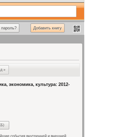
 пароль?
Добавить книгу
д »
а, экономика, культура: 2012-
КБ)
йшие события внутренней и внешней