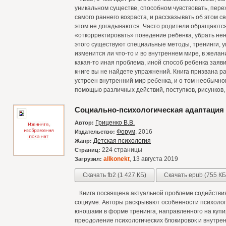
уникальном существе, способном чувствовать, пере
самого раннего возраста, и рассказывать об этом с
этом не догадываются. Часто родители обращаются
«откорректировать» поведение ребенка, убрать не
этого существуют специальные методы, тренинги, 
изменится ли что-то и во внутреннем мире, в жела
какая-то иная проблема, иной способ ребенка заяви
книге вы не найдете упражнений. Книга призвана ра
устроен внутренний мир ребенка, и о том необычно
помощью различных действий, поступков, рисунков
Социально-психологическая адаптация 
Гриценко В.В.
Автор:
Форум
, 2016
Издательство:
Детская психология
Жанр:
224 страницы
Страниц:
allkonekt
, 13 августа 2019
Загрузил:
Скачать fb2 (1 427 КБ)
Скачать epub (755 КБ
Книга посвящена актуальной проблеме содействия
социуме. Авторы раскрывают особенности психолог
юношами в форме тренинга, направленного на купи
преодоление психологических блокировок и внутре