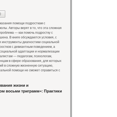
)
оказания помощи подросткам с
лы. Авторы верят в то, что эта сложная
проблема — как помочь подростку с
на. В книге обсуждаются условия, с
я инструменты диагностики социальной
ростков с девиантным поведением, а
 социальной адаптации и нормализации
алистам — педагогам, психологам,
нцам в сфере образования, для которых
ий в сложную жизненную ситуацию,
иальной помощи не сможет справиться с
ивания жизни и
ом восьми триграмм»: Практики