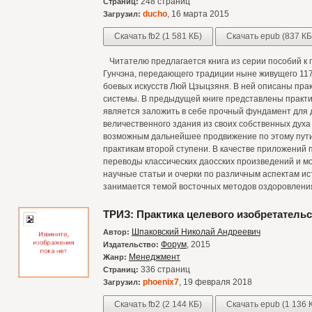
248 страниц
Страниц:
ducho
, 16 марта 2015
Загрузил:
Скачать fb2 (1 581 КБ)
Скачать epub (837 КБ
Читателю предлагается книга из серии пособий к 
Гунчэна, передающего традиции ныне живущего 117
боевых искусств Люй Цзыцзяня. В ней описаны пра
системы. В предыдущей книге представлены практи
является заложить в себе прочный фундамент для 
величественного здания из своих собственных духа 
возможным дальнейшее продвижение по этому пути
практикам второй ступени. В качестве приложений
переводы классических даосских произведений и м
научные статьи и очерки по различным аспектам ист
занимается темой восточных методов оздоровлени
ТРИЗ: Практика целевого изобретательс
Шпаковский Николай Андреевич
Автор:
Форум
, 2015
Издательство:
Менеджмент
Жанр:
336 страниц
Страниц:
phoenix7
, 19 февраля 2018
Загрузил:
Скачать fb2 (2 144 КБ)
Скачать epub (1 136 