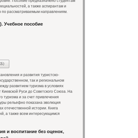
уровне. Пособие предназначено студентам
пециальностей, а также аспирантам и
ю по рассматриваемым направлениям.
 ). Учебное пособие
КБ)
ановления и развития туристско-
осударственном, так и региональном
ежду развитием туризма в условиях
 Киевской Руси до Советского Союза. На
о туризма и за счет привлечения
туры рельефно показана эволюция
ах отечественной истории. Книга
ий, а также всем интересующимся
ия и воспитание без оценок,