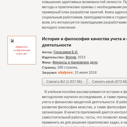
повышение адаптивных возможностей личности. П
методы и практические приемы с необходимыми ре
примерный план разработки занятий. Книга адресов
социальным работникам, преподавателям и студент
всем, кто интересуется прикладными разработками
молодого поколения.
История и философия качества учета и
деятельности
Герасимов Б.И.
Автор:
Форум
, 2015
Издательство:
Финансы и банковское дело
Жанр:
288 страниц
Страниц:
vitalysev
, 15 июня 2018
Загрузил:
Скачать fb2 (1 837 КБ)
Скачать epub (973 КБ
В учебном пособии рассматриваются история и фи
методология научного исследования, а также прин
учета и финансово-кредитной деятельности. В раб
развития философии качества, а также философия 
организации. В качеств приложений даются контро
самостоятельной работы, тесты, что позволит кон
применить их для решения практических задач, в 