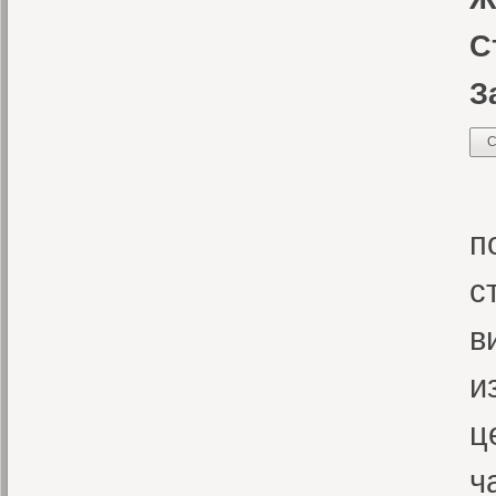
С
З
С
Н
п
с
в
и
ц
ч