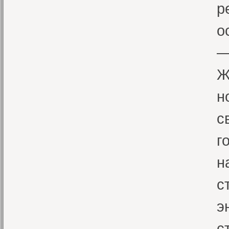
р
о
—
Ж
н
с
г
н
с
э
с