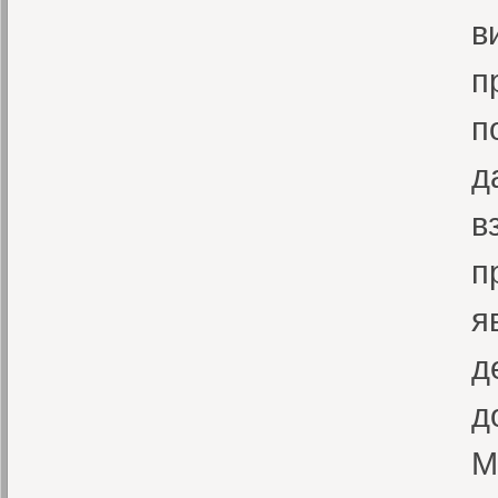
в
п
п
д
в
п
я
д
д
М