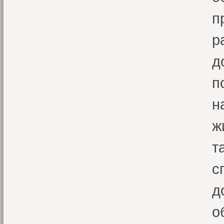
п
р
д
п
н
ж
т
с
д
о