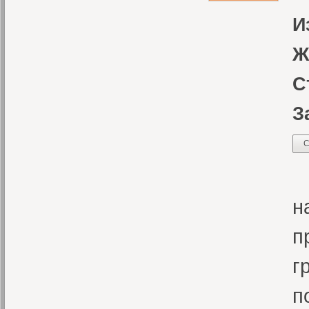
И
Ж
С
З
С
Р
н
п
г
п