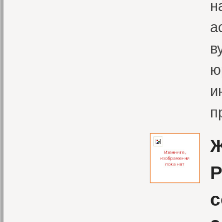
н
а
в
ю
и
п
Ж
Р
с