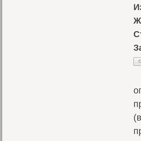
И
Ж
С
З
С
«
о
п
(
п