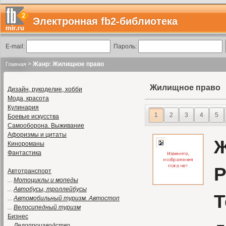
Электронная fb2-библиотека
E-mail:
Пароль:
>
Жанр: Жилищное право
Главная
Жилищное право
Дизайн, рукоделие, хобби
Мода, красота
Кулинария
1
2
3
4
5
Боевые искусства
Самооборона. Выживание
Афоризмы и цитаты
Ж
Кинороманы
Фантастика
Р
Автотранспорт
...
Мотоциклы и мопеды
...
Автобусы, троллейбусы
Т
...
Автомобильный туризм. Автостоп
...
Велосипедный туризм
Бизнес
...
Делопроизводство