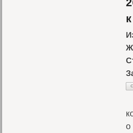
2
к
И
Ж
С
З
С
И
к
о