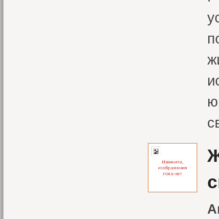
у
п
ж
и
ю
с
Ж
с
А