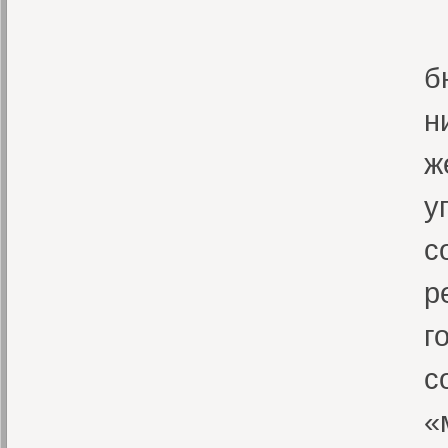
«
б
н
ж
у
с
р
г
с
«