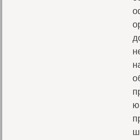
о
о
д
н
н
о
п
ю
п
ш