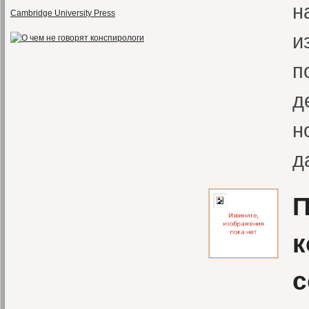
н
Cambridge University Press
и
п
д
н
д
П
к
с