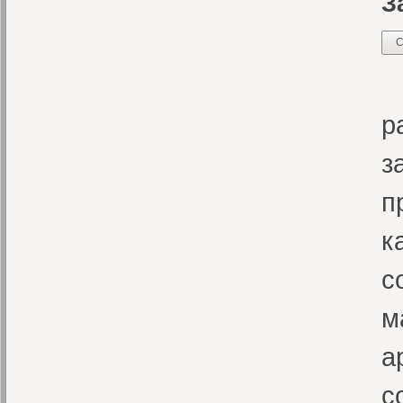
З
С
С
р
з
п
к
с
м
а
с