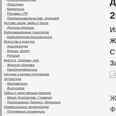
д
...
Логистика
...
Маркетинг
2
...
Реклама и PR
...
Предпринимательство, торговля
Детские сказки, мифы и басни
...
Детские журналы
И
Информационные технологии
...
Компьютерная безопасность
Ж
Искусство и культура
...
Архитектура
С
...
Музыка, балет
...
Религия
Красота, здоровье, секс
З
...
Женское здоровье
...
Народная медицина
Научная и научно-популярная
С
литература
...
Математика
Н
...
Философия
Тайны и таинственные явления
Ж
...
Магия. Колдовство. Суеверия
...
Предсказания. Пророки. Ченнелинг
Ф
Универсальные энциклопедии
...
Популярные справочники