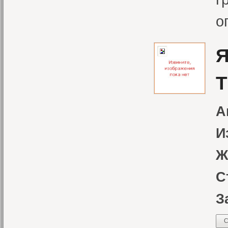
о
Я
Т
А
И
Ж
С
З
С