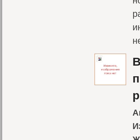
н
р
и
н
В
п
р
А
И
Ж