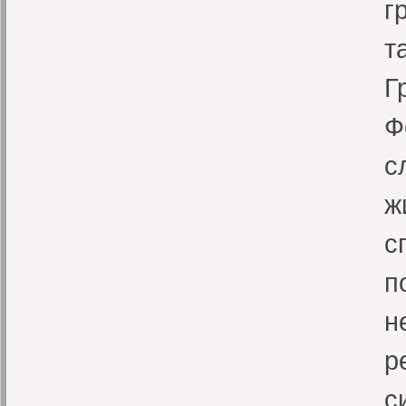
г
т
Г
Ф
с
ж
с
п
н
р
с