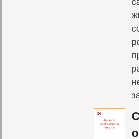
с
ж
с
р
п
р
н
з
С
о