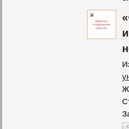
«
и
н
И
у
Ж
С
З
С