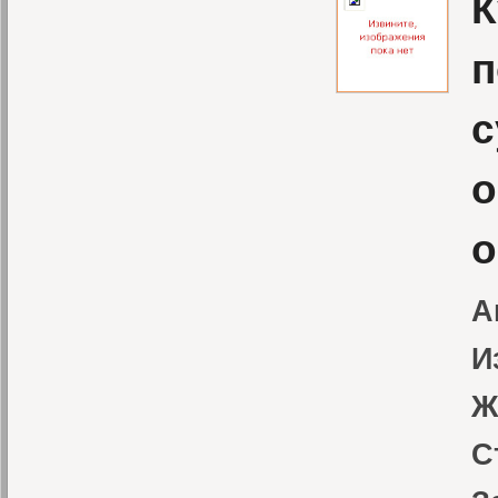
К
п
с
о
о
А
И
Ж
С