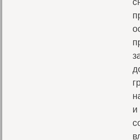
с
п
о
п
з
д
г
н
и
с
в