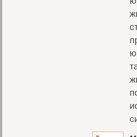
ю
ж
с
п
ю
т
ж
п
и
с