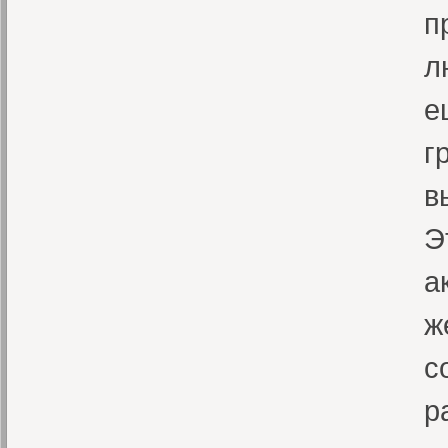
п
л
е
г
в
Э
а
ж
с
р