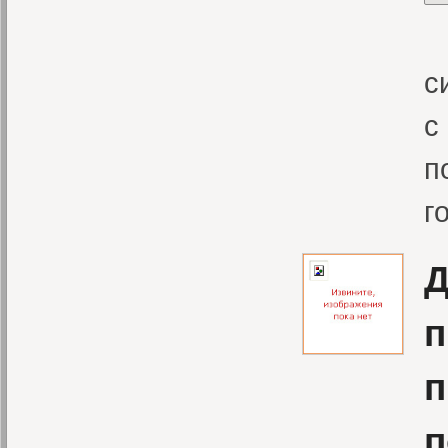
«
с
с
п
г
Д
п
п
п