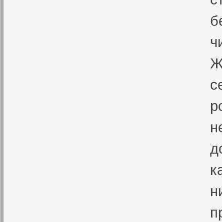
б
ч
Ж
с
р
н
д
к
н
п