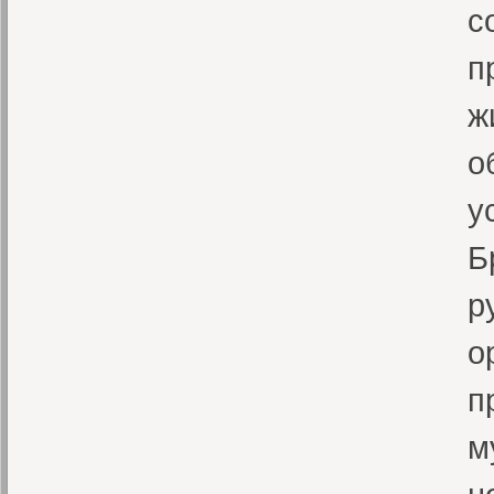
с
п
ж
о
у
Б
р
о
п
м