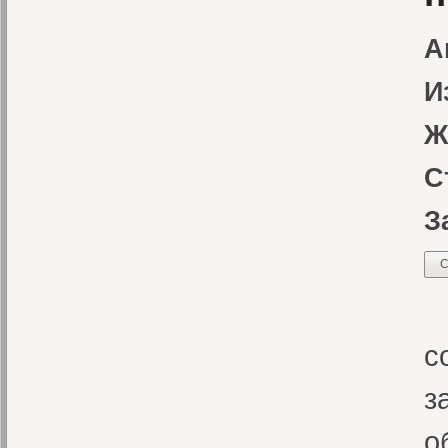
А
И
Ж
С
З
С
Н
с
з
о