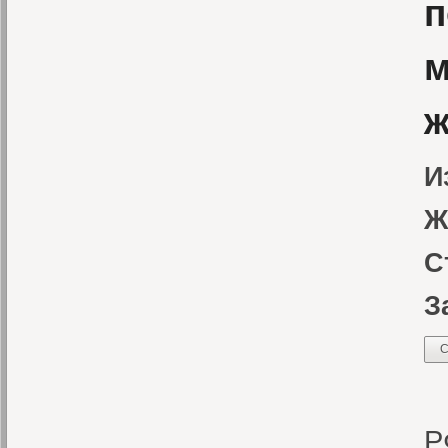
п
м
ж
И
Ж
С
З
С
«
Р