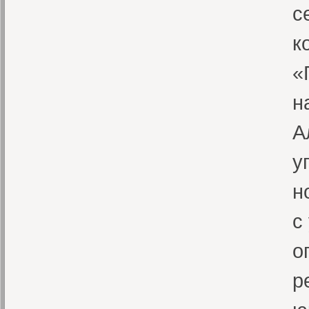
с
к
«
н
А
у
н
с
о
р