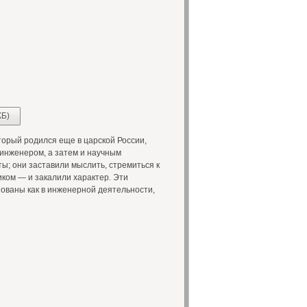
КБ)
торый родился еще в царской России,
 инженером, а затем и научным
ы; они заставили мыслить, стремиться к
ком — и закалили характер. Эти
ованы как в инженерной деятельности,