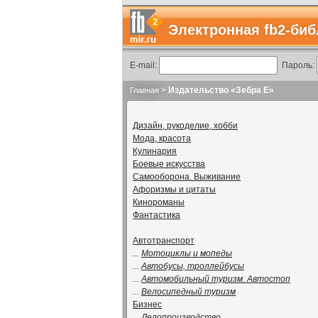
Электронная fb2-биб
E-mail:
Пароль:
>
Издательство «Зебра Е»
Главная
Дизайн, рукоделие, хобби
Мода, красота
Кулинария
Боевые искусства
Самооборона. Выживание
Афоризмы и цитаты
Кинороманы
Фантастика
Автотранспорт
...
Мотоциклы и мопеды
...
Автобусы, троллейбусы
...
Автомобильный туризм. Автостоп
...
Велосипедный туризм
Бизнес
...
Делопроизводство