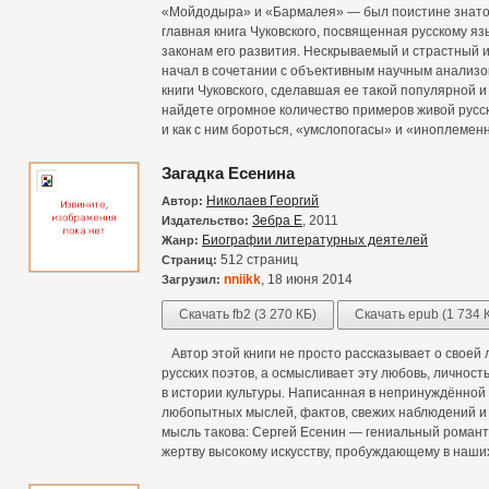
«Мойдодыра» и «Бармалея» — был поистине знаток
главная книга Чуковского, посвященная русскому яз
законам его развития. Нескрываемый и страстный ин
начал в сочетании с объективным научным анализ
книги Чуковского, сделавшая ее такой популярной и
найдете огромное количество примеров живой русск
и как с ним бороться, «умслопогасы» и «иноплеменн
Загадка Есенина
Николаев Георгий
Автор:
Зебра Е
, 2011
Издательство:
Биографии литературных деятелей
Жанр:
512 страниц
Страниц:
nniikk
, 18 июня 2014
Загрузил:
Скачать fb2 (3 270 КБ)
Скачать epub (1 734 
Автор этой книги не просто рассказывает о своей 
русских поэтов, а осмысливает эту любовь, личнос
в истории культуры. Написанная в непринуждённой
любопытных мыслей, фактов, свежих наблюдений и
мысль такова: Сергей Есенин — гениальный романт
жертву высокому искусству, пробуждающему в наших