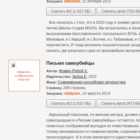
allkonekt
, 11 октября 2015
Загрузил:
Скачать fb2 (1 427 КБ)
Скачать epub (755 КБ
Все началось с того, что в 2003 году я снимал де
летию Школы-студии МХАТа. Мы встречались и бесе
выпускниками прославленного театрального ВУЗа. И
Мягковым, и с Квашой, и с Волчек, и с Табаковым, и
перечислить. И тогда возникла поразительная загад
сказать, где разыскать одну из красивейших выпус
Письмо самоубийцы
Фомин-Рябой А.
Автор:
Зебра Е
, 2011
Издательство:
Современная российская литература
Жанр:
288 страниц
Страниц:
vitalysev
, 14 августа 2014
Загрузил:
Скачать fb2 (1 837 КБ)
Скачать epub (973 КБ
Идеальный персонаж, по мнению автора, должен 
сумасшедшие в «Письме самоубийцы» остаются, по с
сюжетных соображений выпадая из повествования.
толику ненормальности главным героям, сохранив 
происходящего. И в этом заключается единственна