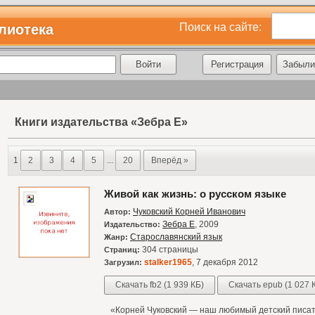
Поиск на сайте:
лиотека
Регистрация
Забыли
Книги издательства «Зебра Е»
1
2
3
4
5
...
20
Вперёд »
Живой как жизнь: о русском языке
Чуковский Корней Иванович
Автор:
Зебра Е
, 2009
Издательство:
Старославянский язык
Жанр:
304 страницы
Страниц:
stalker1965
, 7 декабря 2012
Загрузил:
Скачать fb2 (1 939 КБ)
Скачать epub (1 027 
«Корней Чуковский — наш любимый детский писате