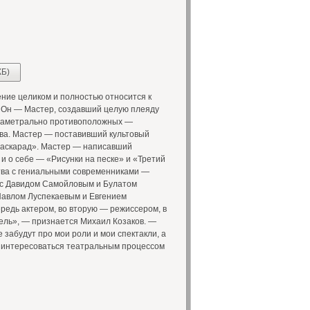
КБ)
ие целиком и полностью относится к
. Он — Мастер, создавший целую плеяду
 диаметрально противоположных —
ва. Мастер — поставивший культовый
Маскарад». Мастер — написавший
и о себе — «Рисунки на песке» и «Третий
тва с гениальными современниками —
с Давидом Самойловым и Булатом
Павлом Луспекаевым и Евгением
редь актером, во вторую — режиссером, в
ель», — признается Михаил Козаков. —
е забудут про мои роли и мои спектакли, а
ут интересоваться театральным процессом