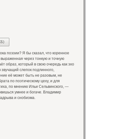
КБ)
ока поэзии? Я бы сказал, что коренное
 выраженная через тонкую и точную
т образ, который в свою очередь как эхо
в звучащий слепок подлинного,
ение её может быть не разовым, не
рата по поэтическому цеху, и для
тиха, по мнению Ильи Сельвинского, —
ановишься умнее и богаче. Владимир
надрыва и снобизма.