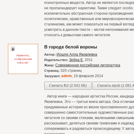
психотропных веществ. Автор не является послед
не пропагандирует наркотики. Также следует особо 
исключительно абстрактная сторона произведения 
политические, нравственные или мировоззренчески
сталинизма, как может показаться на первый взгля
усмотреть в данном тексте – мотив непонимания м
относить к домыслам самого читателя.
В городе белой вороны
Иошпе Алла Яковлевна
Автор:
Зебра Е
, 2011
Издательство:
Современная российская литература
Жанр:
320 страниц
Страниц:
admin
, 19 февраля 2014
Загрузил:
Скачать fb2 (2 041 КБ)
Скачать epub (1 081 
Автор книги — народная артистка России, кандида
Яковлевна. Это — третья книга автора. Она отличает
придуманные истории из жизни прославленного дуэ
совершенно самостоятельные художественные расск
читателя со своими стихами, маленькими смешными 
рассказывает, делиться своими тревогами и надежд
сопереживать и радоваться происходящему. У авто