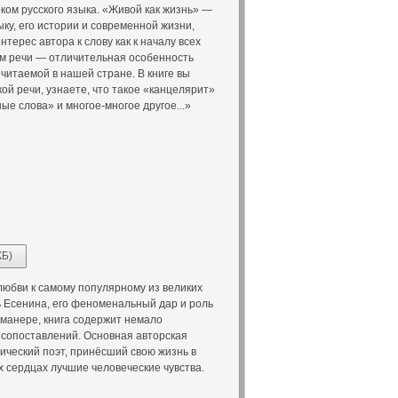
ом русского языка. «Живой как жизнь» —
ыку, его истории и современной жизни,
терес автора к слову как к началу всех
ом речи — отличительная особенность
 читаемой в нашей стране. В книге вы
ой речи, узнаете, что такое «канцелярит»
ые слова» и многое-многое другое...»
КБ)
любви к самому популярному из великих
ть Есенина, его феноменальный дар и роль
 манере, книга содержит немало
 сопоставлений. Основная авторская
ический поэт, принёсший свою жизнь в
 сердцах лучшие человеческие чувства.