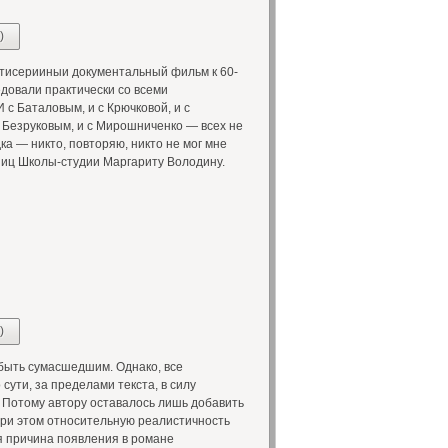
)
сятисерииныи документальный фильм к 60-
довали практически со всеми
 с Баталовым, и с Крючковой, и с
 с Безруковым, и с Мирошниченко — всех не
ка — никто, повторяю, никто не мог мне
книц Школы-студии Маргариту Володину.
)
быть сумасшедшим. Однако, все
ути, за пределами текста, в силу
 Потому автору оставалось лишь добавить
при этом относительную реалистичность
я причина появления в романе