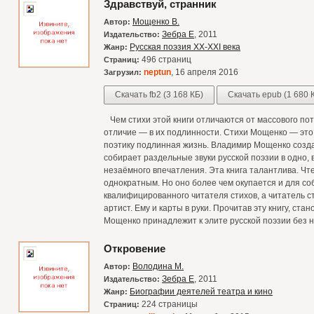
Здравствуй, странник
Мощенко В.
Автор:
Зебра Е
, 2011
Издательство:
Русская поэзия XX-XXI века
Жанр:
496 страниц
Страниц:
neptun
, 16 апреля 2016
Загрузил:
Скачать fb2 (3 168 КБ)
Скачать epub (1 680 
Чем стихи этой книги отличаются от массового пот
отличие — в их подлинности. Стихи Мощенко — это
поэтику подлинная жизнь. Владимир Мощенко создаё
собирает раздельные звуки русской поэзии в одно, 
незаёмного впечатления. Эта книга талантлива. Чт
однократным. Но оно более чем окупается и для соб
квалифицированного читателя стихов, а читатель с
артист. Ему и карты в руки. Прочитав эту книгу, ст
Мощенко принадлежит к элите русской поэзии без 
Откровение
Володина М.
Автор:
Зебра Е
, 2011
Издательство:
Биографии деятелей театра и кино
Жанр:
224 страницы
Страниц: