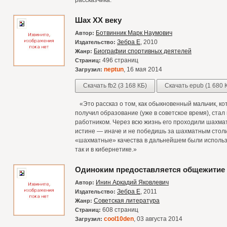
рассказчика.
Шах ХХ веку
Ботвинник Марк Наумович
Автор:
Зебра Е
, 2010
Издательство:
Биографии спортивных деятелей
Жанр:
496 страниц
Страниц:
neptun
, 16 мая 2014
Загрузил:
Скачать fb2 (3 168 КБ)
Скачать epub (1 680 
«Это рассказ о том, как обыкновенный мальчик, ко
получил образование (уже в советское время), стал
работником. Через всю жизнь его проходили шахмат
истине — иначе и не победишь за шахматным столи
«шахматные» качества в дальнейшем были использ
так и в кибернетике.»
Одиноким предоставляется общежитие
Инин Аркадий Яковлевич
Автор:
Зебра Е
, 2011
Издательство:
Советская литература
Жанр:
608 страниц
Страниц:
cool10den
, 03 августа 2014
Загрузил: