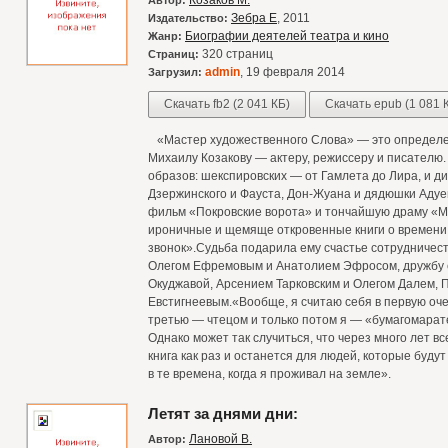
Козаков М.
Автор:
Зебра Е
, 2011
Издательство:
Биографии деятелей театра и кино
Жанр:
320 страниц
Страниц:
admin
, 19 февраля 2014
Загрузил:
Скачать fb2 (2 041 КБ)
Скачать epub (1 081 
«Мастер художественного Слова» — это определен
Михаилу Козакову — актеру, режиссеру и писателю
образов: шекспировских — от Гамлета до Лира, и
Дзержинского и Фауста, Дон-Жуана и дядюшки Адуе
фильм «Покровские ворота» и тончайшую драму «
ироничные и щемяще откровенные книги о времени 
звонок».Судьба подарила ему счастье сотрудничес
Олегом Ефремовым и Анатолием Эфросом, дружбу 
Окуджавой, Арсением Тарковским и Олегом Далем, 
Евстигнеевым.«Вообще, я считаю себя в первую оче
третью — чтецом и только потом я — «бумагомарат
Однако может так случиться, что через много лет вс
книга как раз и останется для людей, которые буд
в те времена, когда я проживал на земле».
Летят за днями дни:
Лановой В.
Автор: