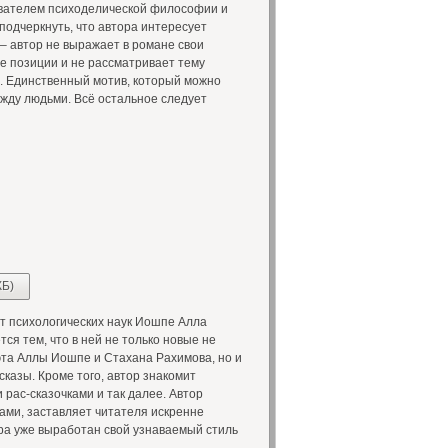
ователем психоделической философии и
подчеркнуть, что автора интересует
– автор не выражает в романе свои
е позиции и не рассматривает тему
д. Единственный мотив, который можно
ежду людьми. Всё остальное следует
КБ)
т психологических наук Иошпе Алла
ся тем, что в ней не только новые не
та Аллы Иошпе и Стахана Рахимова, но и
азы. Кроме того, автор знакомит
рас-сказочками и так далее. Автор
ами, заставляет читателя искренне
ра уже выработан свой узнаваемый стиль