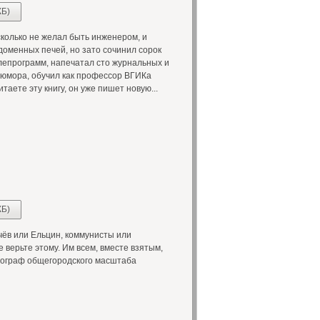
КБ)
колько не желал быть инженером, и
доменных печей, но зато сочинил сорок
лепрограмм, напечатал сто журнальных и
 юмора, обучил как профессор ВГИКа
таете эту книгу, он уже пишет новую...
КБ)
чёв или Ельцин, коммунисты или
 верьте этому. Им всем, вместе взятым,
отограф общегородского масштаба