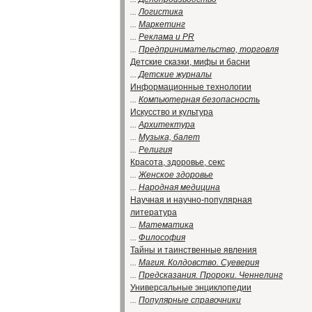
...
Логистика
...
Маркетинг
...
Реклама и PR
...
Предпринимательство, торговля
Детские сказки, мифы и басни
...
Детские журналы
Информационные технологии
...
Компьютерная безопасность
Искусство и культура
...
Архитектура
...
Музыка, балет
...
Религия
Красота, здоровье, секс
...
Женское здоровье
...
Народная медицина
Научная и научно-популярная
литература
...
Математика
...
Философия
Тайны и таинственные явления
...
Магия. Колдовство. Суеверия
...
Предсказания. Пророки. Ченнелинг
Универсальные энциклопедии
...
Популярные справочники