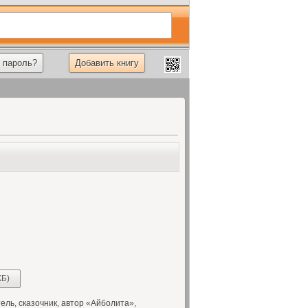
 пароль?
Добавить книгу
КБ)
ль, сказочник, автор «Айболита»,