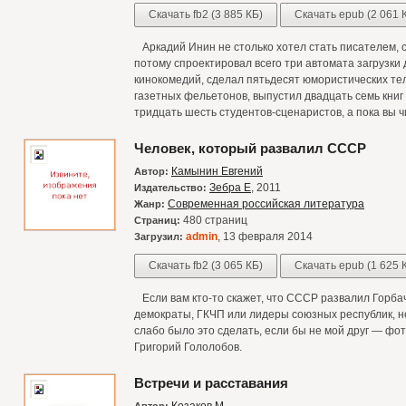
Скачать fb2 (3 885 КБ)
Скачать epub (2 061 
Аркадий Инин не столько хотел стать писателем, с
потому спроектировал всего три автомата загрузки 
кинокомедий, сделал пятьдесят юмористических те
газетных фельетонов, выпустил двадцать семь книг
тридцать шесть студентов-сценаристов, а пока вы чи
Человек, который развалил СССР
Камынин Евгений
Автор:
Зебра Е
, 2011
Издательство:
Современная российская литература
Жанр:
480 страниц
Страниц:
admin
, 13 февраля 2014
Загрузил:
Скачать fb2 (3 065 КБ)
Скачать epub (1 625 
Если вам кто-то скажет, что СССР развалил Горба
демократы, ГКЧП или лидеры союзных республик, не
слабо было это сделать, если бы не мой друг — ф
Григорий Гололобов.
Встречи и расставания