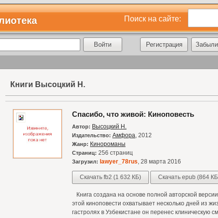
Поиск на сайте:
лиотека
Регистрация
Забыли
Книги Высоцкий Н.
Спасибо, что живой: Киноповесть
Высоцкий Н.
Автор:
Амфора
, 2012
Издательство:
Кинороманы
Жанр:
256 страниц
Страниц:
lawyer_78rus
, 28 марта 2016
Загрузил:
Скачать fb2 (1 632 КБ)
Скачать epub (864 КБ
Книга создана на основе полной авторской верси
этой киноповести охватывает несколько дней из жи
гастролях в Узбекистане он перенес клиническую 