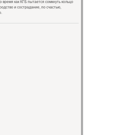
о время как КГБ пытается сомкнуть кольцо
ородство и сострадание, по счастью,
о.