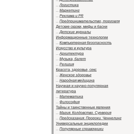
...
Логистика
...
Маркетинг
...
Реклама и PR
...
Предпринимательство, торговля
Детские сказки, мифы и басни
...
Детские журналы
Информационные технологии
...
Компьютерная безопасность
Искусство и культура
...
Архитектура
...
Музыка, балет
...
Религия
Красота, здоровье, секс
...
Женское здоровье
...
Народная медицина
Научная и научно-популярная
литература
...
Математика
...
Философия
Тайны и таинственные явления
...
Магия. Колдовство. Суеверия
...
Предсказания. Пророки. Ченнелинг
Универсальные энциклопедии
...
Популярные справочники