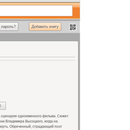
 пароль?
Добавить книгу
)
и сценария одноименного фильма. Сюжет
зни Владимира Высоцкого, когда на
смерть. Обреченный, страдающий поэт