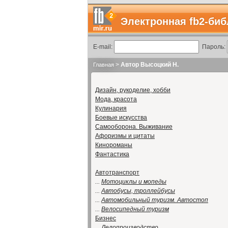
Электронная fb2-биб
E-mail:
Пароль:
>
Автор Высоцкий Н.
Главная
Дизайн, рукоделие, хобби
Мода, красота
Кулинария
Боевые искусства
Самооборона. Выживание
Афоризмы и цитаты
Кинороманы
Фантастика
Автотранспорт
...
Мотоциклы и мопеды
...
Автобусы, троллейбусы
...
Автомобильный туризм. Автостоп
...
Велосипедный туризм
Бизнес
...
Делопроизводство