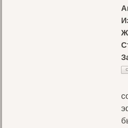
А
И
Ж
С
З
С
«
с
э
б