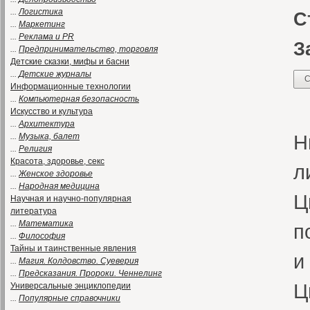
...
Логистика
С
...
Маркетинг
...
Реклама и PR
З
...
Предпринимательство, торговля
Детские сказки, мифы и басни
...
Детские журналы
С
Информационные технологии
...
Компьютерная безопасность
В
Искусство и культура
...
Архитектура
Н
...
Музыка, балет
...
Религия
Красота, здоровье, секс
л
...
Женское здоровье
...
Народная медицина
Ц
Научная и научно-популярная
литература
...
Математика
п
...
Философия
Тайны и таинственные явления
и
...
Магия. Колдовство. Суеверия
...
Предсказания. Пророки. Ченнелинг
Ц
Универсальные энциклопедии
...
Популярные справочники