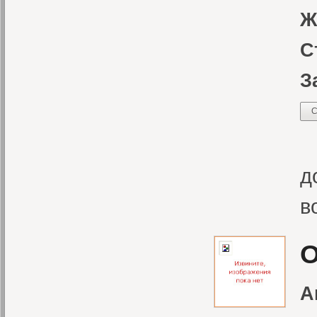
Ж
С
З
С
К
д
в
О
А