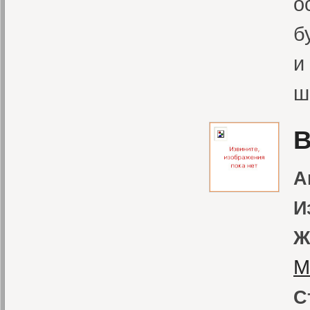
о
б
и
ш
В
А
И
Ж
М
С