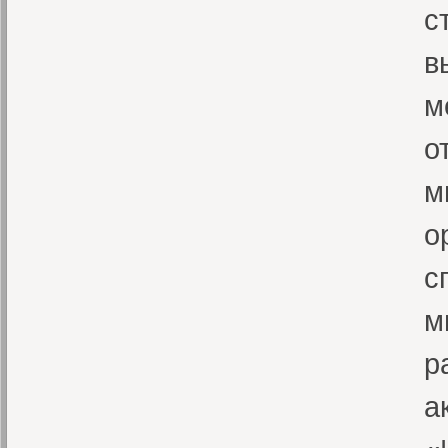
с
в
м
о
м
о
с
м
р
а