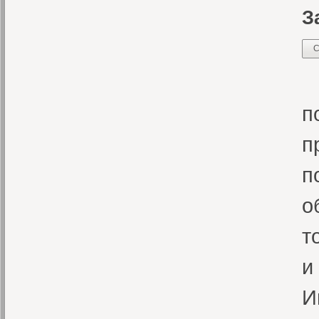
З
С
О
п
п
п
о
т
и
И