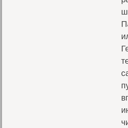
ш
П
и
Г
т
с
п
в
и
ч