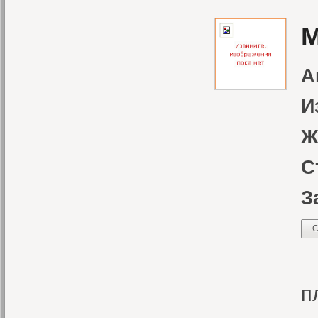
М
А
И
Ж
С
З
С
З
п