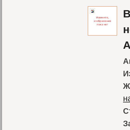
В
н
А
А
И
Ж
н
С
З