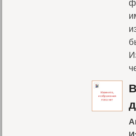
ф
и
и
б
И
ч
В
д
А
И