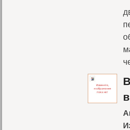
д
п
о
м
ч
В
в
А
И