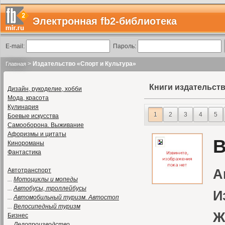
Электронная fb2-библиотека
E-mail:
Пароль:
>
Издательство «Спорт и Культура»
Главная
Книги издательств
Дизайн, рукоделие, хобби
Мода, красота
Кулинария
1
2
3
4
5
Боевые искусства
Самооборона. Выживание
Афоризмы и цитаты
В
Кинороманы
Фантастика
Автотранспорт
А
...
Мотоциклы и мопеды
...
Автобусы, троллейбусы
И
...
Автомобильный туризм. Автостоп
...
Велосипедный туризм
Ж
Бизнес
...
Делопроизводство