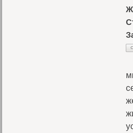
Ж
С
З
С
В
м
с
ж
ж
у