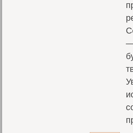
п
р
С
—
б
т
У
и
с
п