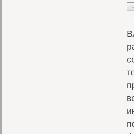
С
«
В
р
с
т
п
в
и
п