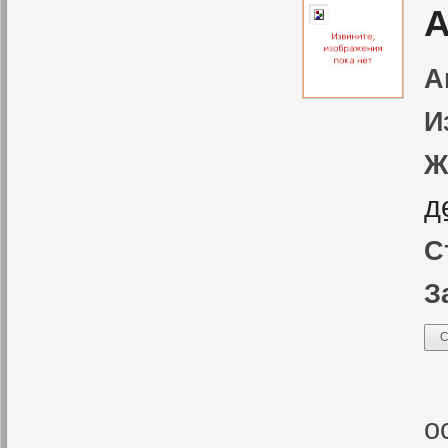
А
А
И
Ж
д
С
З
С
В
о