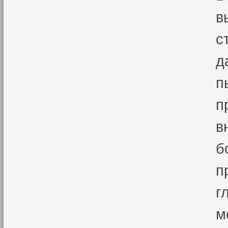
в
с
д
п
п
в
б
п
г
м