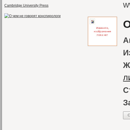
w
Cambridge University Press
О
А
И
Ж
л
С
З
С
А