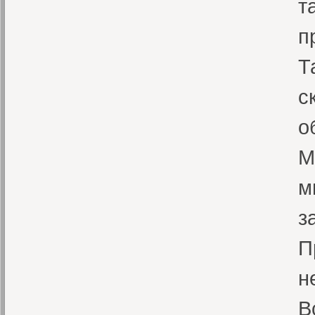
т
п
Т
с
о
М
м
з
П
н
В