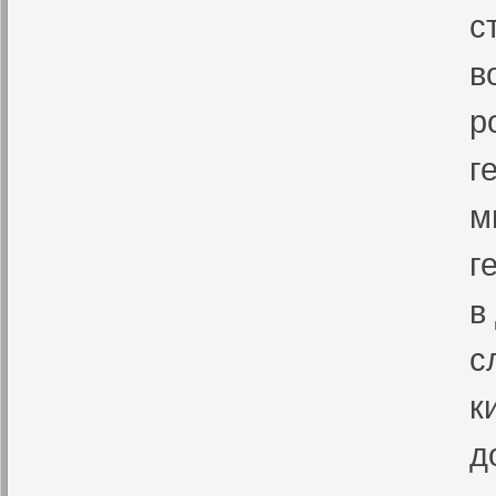
с
в
р
г
м
г
в
с
к
д