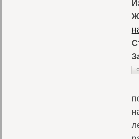
И
Ж
н
С
З
С
С
п
н
л
р