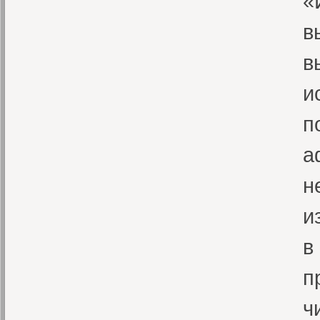
«
в
в
и
п
а
н
и
в
п
ч