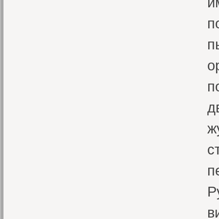
и
п
п
о
п
д
ж
с
п
Р
в