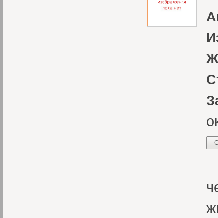
А
И
Ж
С
З
о
С
Н
ч
ж