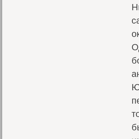
Н
с
о
О
б
а
Ю
п
т
б