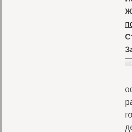
Ж
п
С
З
С
В
о
р
г
д