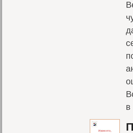
В
ч
д
с
п
а
о
В
в
П