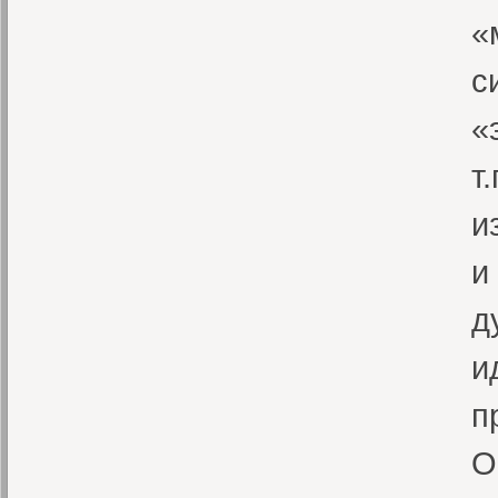
«
с
«
т
и
и
д
и
п
О