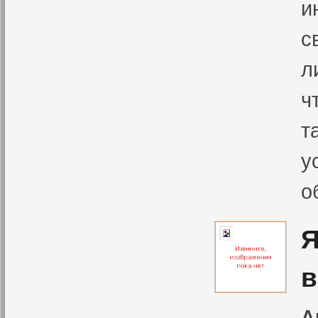
и
с
л
ч
т
у
о
Я
в
А