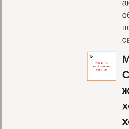
а
о
п
с
М
С
ж
х
х