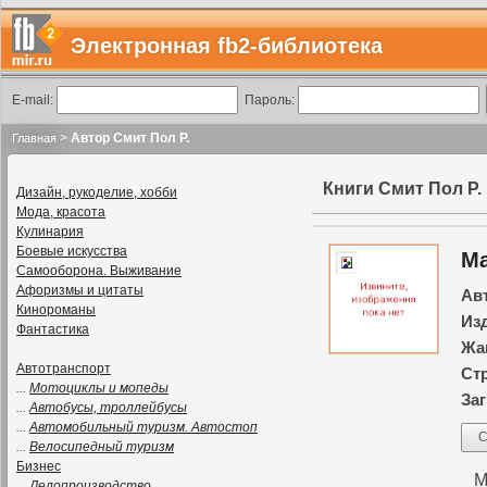
Электронная fb2-библиотека
E-mail:
Пароль:
>
Автор Смит Пол Р.
Главная
Книги Смит Пол Р.
Дизайн, рукоделие, хобби
Мода, красота
Кулинария
Боевые искусства
Ма
Самооборона. Выживание
Афоризмы и цитаты
Ав
Кинороманы
Из
Фантастика
Жа
Автотранспорт
Ст
...
Мотоциклы и мопеды
Заг
...
Автобусы, троллейбусы
...
Автомобильный туризм. Автостоп
С
...
Велосипедный туризм
Бизнес
Ма
...
Делопроизводство