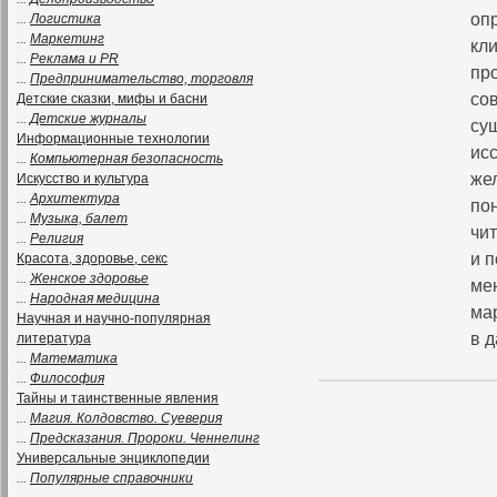
оп
...
Логистика
...
Маркетинг
кл
...
Реклама и PR
про
...
Предпринимательство, торговля
со
Детские сказки, мифы и басни
...
Детские журналы
су
Информационные технологии
ис
...
Компьютерная безопасность
же
Искусство и культура
...
Архитектура
по
...
Музыка, балет
чи
...
Религия
и 
Красота, здоровье, секс
...
Женское здоровье
ме
...
Народная медицина
ма
Научная и научно-популярная
в д
литература
...
Математика
...
Философия
Тайны и таинственные явления
...
Магия. Колдовство. Суеверия
...
Предсказания. Пророки. Ченнелинг
Универсальные энциклопедии
...
Популярные справочники