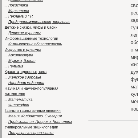
св
...
Логистика
...
Маркетинг
реш
...
Реклама и PR
за
...
Предпринимательство, торговля
су
Детские сказки, мифы и басни
...
Детские журналы
ле
Информационные технологии
обо
...
Компьютерная безопасность
о 
Искусство и культура
...
Архитектура
ми
...
Музыка, балет
жи
...
Религия
дух
Красота, здоровье, секс
...
Женское здоровье
фу
...
Народная медицина
ма
Научная и научно-популярная
кул
литература
...
Математика
ме
...
Философия
но
Тайны и таинственные явления
...
Магия. Колдовство. Суеверия
...
Предсказания. Пророки. Ченнелинг
Универсальные энциклопедии
...
Популярные справочники