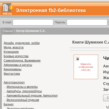
Электронная fb2-библиотека
E-mail:
Пароль:
>
Автор Шумихин С.А.
Главная
Книги Шумихин С.
Дизайн, рукоделие, хобби
Мода, красота
Кулинария
Боевые искусства
Чи
Самооборона. Выживание
Афоризмы и цитаты
Ав
Кинороманы
Из
Фантастика
Жа
Автотранспорт
Ст
...
Мотоциклы и мопеды
Заг
...
Автобусы, троллейбусы
...
Автомобильный туризм. Автостоп
С
...
Велосипедный туризм
Бизнес
Чи
...
Делопроизводство