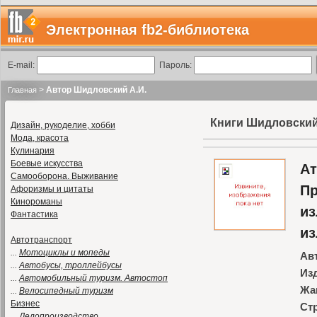
Электронная fb2-библиотека
E-mail:
Пароль:
>
Автор Шидловский А.И.
Главная
Книги Шидловский
Дизайн, рукоделие, хобби
Мода, красота
Кулинария
Боевые искусства
Ат
Самооборона. Выживание
Пр
Афоризмы и цитаты
Кинороманы
из
Фантастика
из
Автотранспорт
...
Мотоциклы и мопеды
Ав
...
Автобусы, троллейбусы
Из
...
Автомобильный туризм. Автостоп
Жа
...
Велосипедный туризм
Бизнес
Ст
...
Делопроизводство