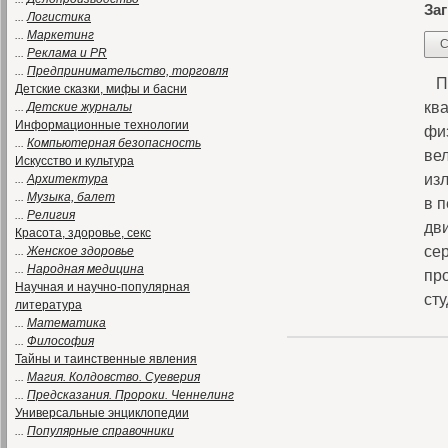
Заг
...
Логистика
...
Маркетинг
С
...
Реклама и PR
...
Предпринимательство, торговля
Пр
Детские сказки, мифы и басни
кв
...
Детские журналы
Информационные технологии
фи
...
Компьютерная безопасность
ве
Искусство и культура
из
...
Архитектура
...
Музыка, балет
в 
...
Религия
дв
Красота, здоровье, секс
се
...
Женское здоровье
...
Народная медицина
пр
Научная и научно-популярная
сту
литература
...
Математика
...
Философия
Тайны и таинственные явления
...
Магия. Колдовство. Суеверия
...
Предсказания. Пророки. Ченнелинг
Универсальные энциклопедии
...
Популярные справочники