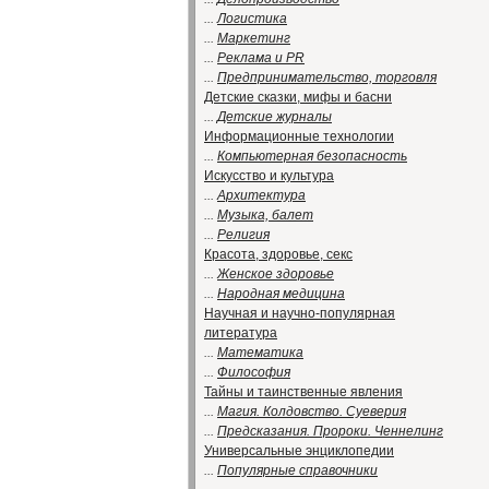
...
Логистика
...
Маркетинг
...
Реклама и PR
...
Предпринимательство, торговля
Детские сказки, мифы и басни
...
Детские журналы
Информационные технологии
...
Компьютерная безопасность
Искусство и культура
...
Архитектура
...
Музыка, балет
...
Религия
Красота, здоровье, секс
...
Женское здоровье
...
Народная медицина
Научная и научно-популярная
литература
...
Математика
...
Философия
Тайны и таинственные явления
...
Магия. Колдовство. Суеверия
...
Предсказания. Пророки. Ченнелинг
Универсальные энциклопедии
...
Популярные справочники