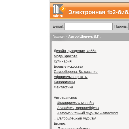
Электронная fb2-биб
E-mail:
Пароль:
>
Автор Шевчук В.П.
Главная
Дизайн, рукоделие, хобби
Мода, красота
Кулинария
Боевые искусства
Самооборона. Выживание
Афоризмы и цитаты
Кинороманы
Фантастика
Автотранспорт
...
Мотоциклы и мопеды
...
Автобусы, троллейбусы
...
Автомобильный туризм. Автостоп
...
Велосипедный туризм
Бизнес
...
Делопроизводство