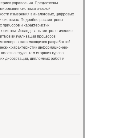
териев управления. Предложены
рмирования систематической
ости измерения в аналоговых, цифровых
и системах. Подробно рассмотрены
х приборов и характеристик
х систем. Исследованы метрологические
ритмов визуализации процессов
 инженеров, занимающихся разработкой
ческих характеристик информационно-
 полезна студентам старших курсов
ких диссертаций, дипломных работ и