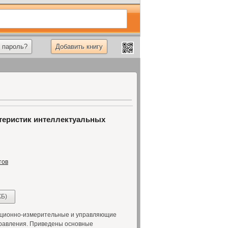
 пароль?
Добавить книгу
теристик интеллектуальных
тов
КБ)
ационно-измерительные и управляющие
правления. Приведены основные