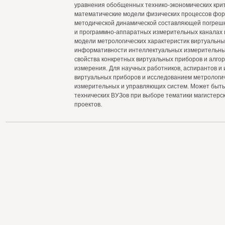
уравнения обобщенных технико-экономических кри
математические модели физических процессов фо
методической динамической составляющей погрешн
и программно-аппаратных измерительных каналах 
модели метрологических характеристик виртуальны
информативности интеллектуальных измерительны
свойства конкретных виртуальных приборов и алго
измерения. Для научных работников, аспирантов и
виртуальных приборов и исследованием метрологи
измерительных и управляющих систем. Может быть
технических ВУЗов при выборе тематики магистерс
проектов.