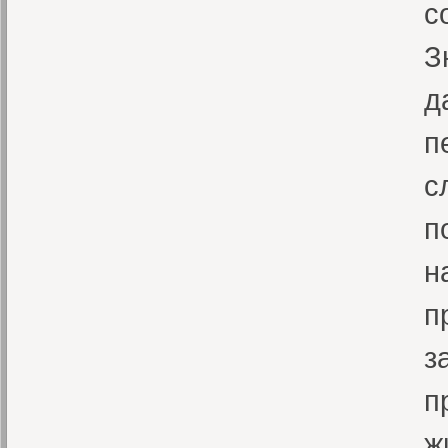
с
З
д
п
с
п
н
п
з
п
ж