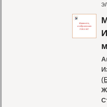
э
М
И
м
А
И
(
Ж
С