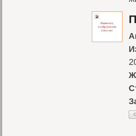
П
А
И
2
Ж
С
З
С
И