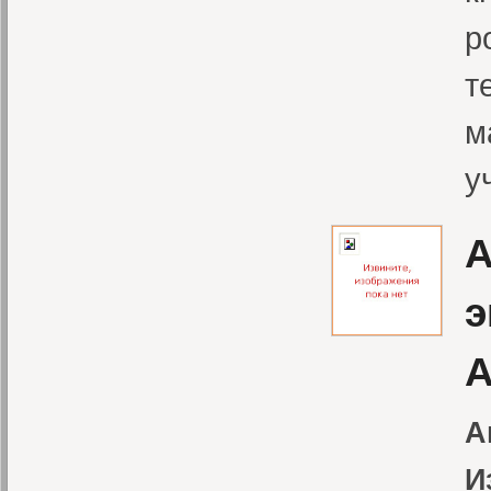
р
т
м
у
А
э
А
А
И