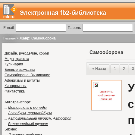
Электронная fb2-библиотека
E-mail:
Пароль:
>
Жанр: Самооборона
Главная
Самооборона
Дизайн, рукоделие, хобби
Мода, красота
Кулинария
« Назад
1
2
3
Боевые искусства
Самооборона. Выживание
Афоризмы и цитаты
У
Кинороманы
Фантастика
с
Автотранспорт
...
Мотоциклы и мопеды
...
Автобусы, троллейбусы
п
...
Автомобильный туризм. Автостоп
...
Велосипедный туризм
Бизнес
...
Делопроизводство