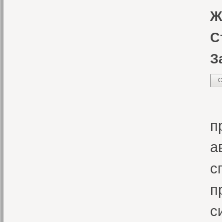
Ж
С
З
С
С
п
а
с
п
с