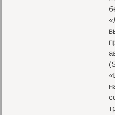
б
«
в
п
а
(
«
н
с
т