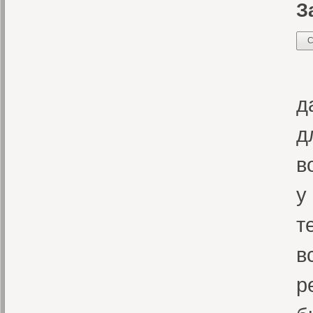
З
С
П
д
д
в
у
т
в
р