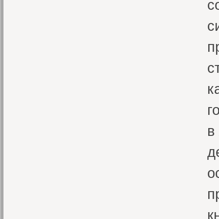
с
с
п
с
к
г
в
д
о
п
к