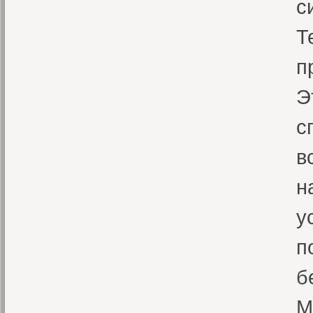
с
Т
п
Э
с
в
н
у
п
б
М