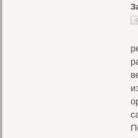
З
С
В
р
р
в
и
о
с
П