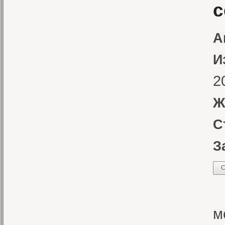
с
А
И
2
Ж
С
З
С
О
м