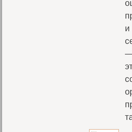
о
п
и
с
—
э
с
о
п
т