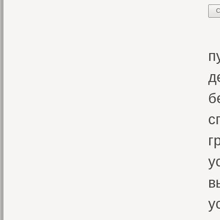
С
Б
п
д
б
с
г
у
в
у