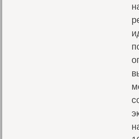
н
р
и
п
о
в
м
с
э
н