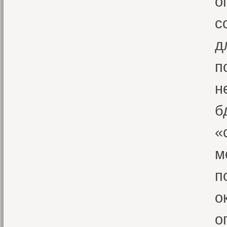
о
с
д
п
н
б
«
м
п
о
о