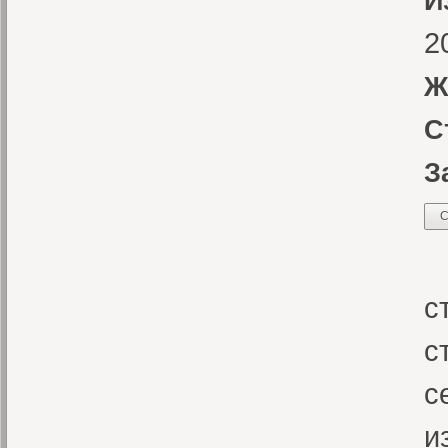
И
2
Ж
С
З
С
У
с
с
с
и