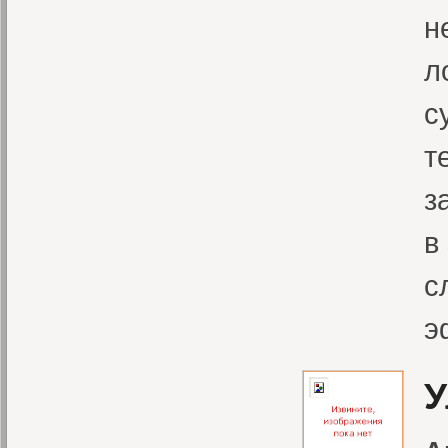
н
л
с
т
з
в
с
э
У