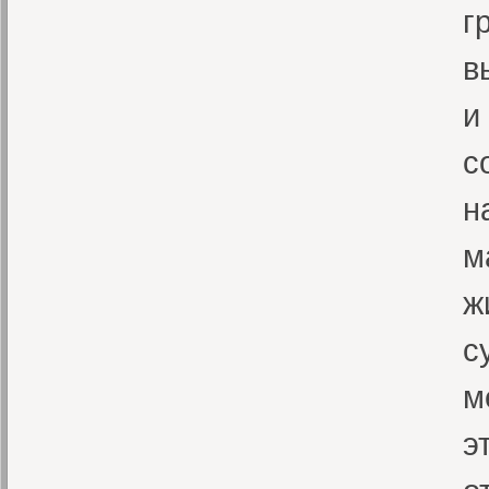
г
в
и
с
н
м
ж
с
м
э