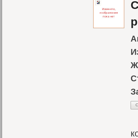
С
р
А
И
Ж
С
З
С
У
к