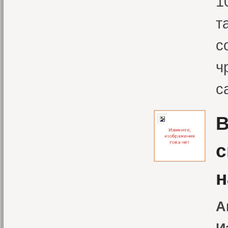
1
т
с
ч
с
В
с
н
А