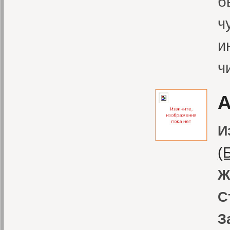
б
ч
и
ч
А
И
(
Ж
С
З