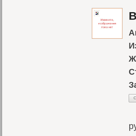
В
А
И
Ж
С
З
С
С
р