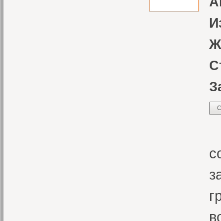
А
И
Ж
С
З
С
М
с
з
г
в