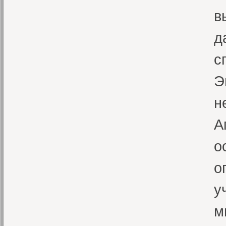
в
д
с
Э
н
А
о
о
у
м