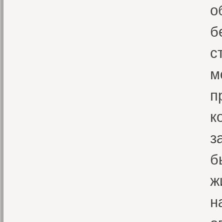
о
б
с
м
п
к
з
б
ж
н