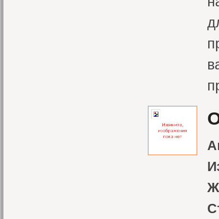
н
д
п
в
п
О
А
И
Ж
С