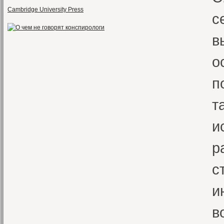
Cambridge University Press
с
в
о
п
т
и
р
с
и
в