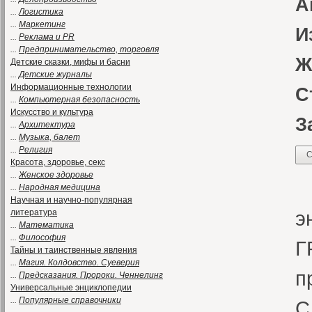
А
...
Логистика
...
Маркетинг
И
...
Реклама и PR
...
Предпринимательство, торговля
Ж
Детские сказки, мифы и басни
...
Детские журналы
Информационные технологии
С
...
Компьютерная безопасность
Искусство и культура
З
...
Архитектура
...
Музыка, балет
...
Религия
С
Красота, здоровье, секс
...
Женское здоровье
1
...
Народная медицина
Научная и научно-популярная
э
литература
...
Математика
...
Философия
Г
Тайны и таинственные явления
...
Магия. Колдовство. Суеверия
п
...
Предсказания. Пророки. Ченнелинг
Универсальные энциклопедии
...
Популярные справочники
С