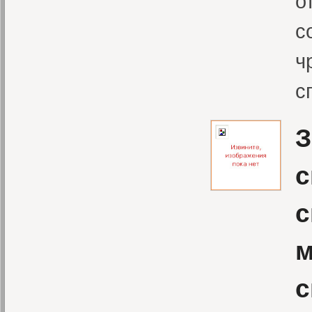
о
с
ч
с
З
с
с
м
с