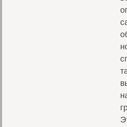
о
с
о
н
с
т
в
н
г
Э