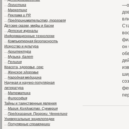
—о
...
Логистика
...
Маркетинг
до
...
Реклама и PR
вл
...
Предпринимательство, торговля
Ст
Детские сказки, мифы и басни
...
Детские журналы
вос
Информационные технологии
фи
...
Компьютерная безопасность
он 
Искусство и культура
...
Архитектура
об
...
Музыка, балет
де
...
Религия
изв
Красота, здоровье, секс
...
Женское здоровье
шир
...
Народная медицина
со
Научная и научно-популярная
фе
литература
...
Математика
пе
...
Философия
Тайны и таинственные явления
...
Магия. Колдовство. Суеверия
...
Предсказания. Пророки. Ченнелинг
Универсальные энциклопедии
...
Популярные справочники