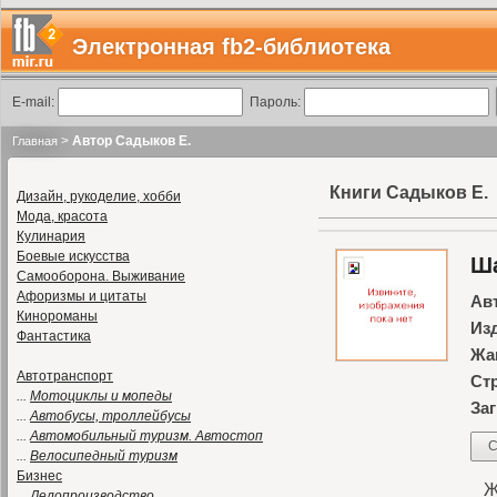
Электронная fb2-библиотека
E-mail:
Пароль:
>
Автор Садыков Е.
Главная
Книги Садыков Е.
Дизайн, рукоделие, хобби
Мода, красота
Кулинария
Боевые искусства
Ш
Самооборона. Выживание
Афоризмы и цитаты
Ав
Кинороманы
Из
Фантастика
Жа
Автотранспорт
Ст
...
Мотоциклы и мопеды
Заг
...
Автобусы, троллейбусы
...
Автомобильный туризм. Автостоп
С
...
Велосипедный туризм
Бизнес
Жи
...
Делопроизводство