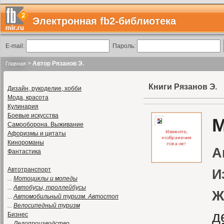
Электронная fb2-библиотека
E-mail:
Пароль:
>
Автор Рязанов Э.
Главная
Книги Рязанов Э.
Дизайн, рукоделие, хобби
Мода, красота
Кулинария
Боевые искусства
М
Самооборона. Выживание
Афоризмы и цитаты
Кинороманы
А
Фантастика
Автотранспорт
И
...
Мотоциклы и мопеды
...
Автобусы, троллейбусы
Ж
...
Автомобильный туризм. Автостоп
...
Велосипедный туризм
д
Бизнес
...
Делопроизводство