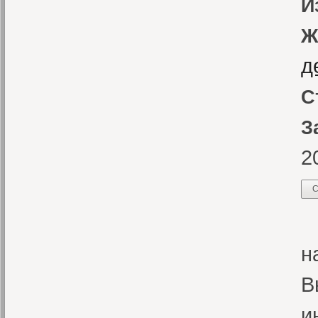
И
Ж
д
С
З
2
С
К
н
В
и