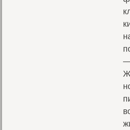
к
к
н
п
—
Ж
н
п
в
ж