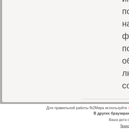
п
н
ф
п
о
л
с
Для правильной работы fb2Мира используйте
В других браузера
Ваша дата о
Техн