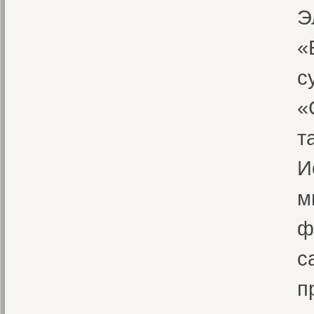
Э
«
с
«
т
И
м
ф
с
п