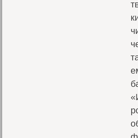
т
к
ч
ч
т
е
б
«
р
о
ф