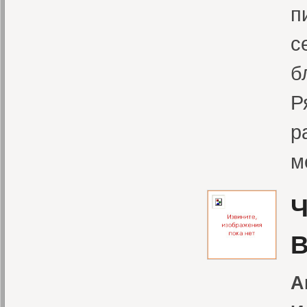
п
с
б
Р
р
м
Ч
А