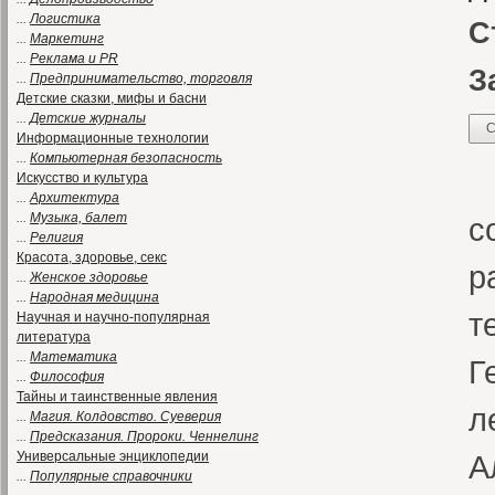
...
Логистика
С
...
Маркетинг
...
Реклама и PR
З
...
Предпринимательство, торговля
Детские сказки, мифы и басни
...
Детские журналы
С
Информационные технологии
...
Компьютерная безопасность
«
Искусство и культура
...
Архитектура
...
Музыка, балет
с
...
Религия
Красота, здоровье, секс
р
...
Женское здоровье
...
Народная медицина
т
Научная и научно-популярная
литература
...
Математика
Г
...
Философия
Тайны и таинственные явления
л
...
Магия. Колдовство. Суеверия
...
Предсказания. Пророки. Ченнелинг
Универсальные энциклопедии
А
...
Популярные справочники