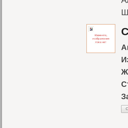
Ш
С
А
И
Ж
С
З
С
В