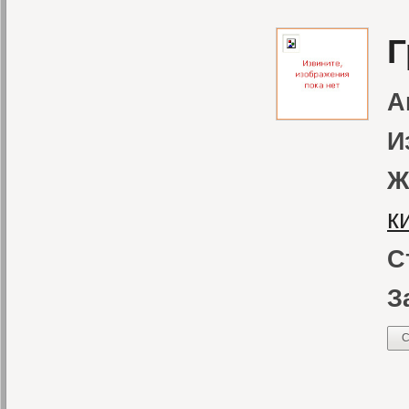
Г
А
И
Ж
к
С
З
С
«