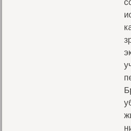
с
и
к
з
э
у
п
Б
у
ж
н