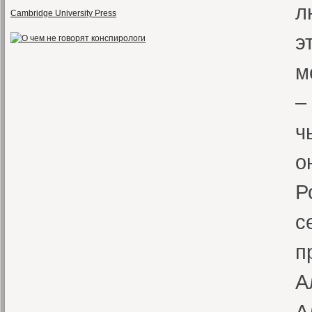
л
Cambridge University Press
э
м
–
ч
о
Р
с
п
А
А