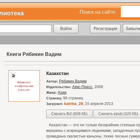
Поиск на сайте:
лиотека
Регистрация
Забыли
Книги Рябикин Вадим
Казахстан
Рябикин Вадим
Автор:
Аякс-Пресс
, 2008
Издательство:
Азия
Жанр:
96 страниц
Страниц:
katrina_28
, 15 апреля 2013
Загрузил:
Скачать fb2 (608 КБ)
Скачать epub (320 КБ)
Казахстан — это не только бес­крайние степные п
вершины с искрящимися ледниками, загадочные пус
громадные скалистые каньоны, тихие лесные сумер