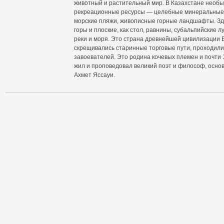
животный и растительный мир. В Казахстане необ
рекреационные ресурсы — целебные минеральные и
морские пляжи, живописные горные ландшафты. З
горы и плоские, как стол, равнины, субальпийские 
реки и моря. Это страна древнейшей цивилизации Е
скрещивались старинные торговые пути, проходили
завоевателей. Это родина кочевых племен и почти 
жил и проповедовал великий поэт и философ, осно
Ахмет Яссауи.