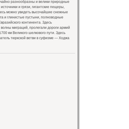
ычайно разнообразны и велики природные
сточники и грязи, гигантские пещеры,
десь можно увидеть высочайшие снежные
луга и глинистые пустыни, полноводные
вразийского континента. Здесь
 волны миграций, пролегали дороги армий
1700 км Великого шелкового пути. Здесь
ватель тюркской ветви в суфизме — Ходжа