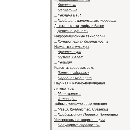
...
Логистика
...
Маркетинг
...
Реклама и PR
...
Предпринимательство, торговля
Детские сказки, мифы и басни
...
Детские журналы
Информационные технологии
...
Компьютерная безопасность
Искусство и культура
...
Архитектура
...
Музыка, балет
...
Религия
Красота, здоровье, секс
...
Женское здоровье
...
Народная медицина
Научная и научно-популярная
литература
...
Математика
...
Философия
Тайны и таинственные явления
...
Магия. Колдовство. Суеверия
...
Предсказания. Пророки. Ченнелинг
Универсальные энциклопедии
...
Популярные справочники