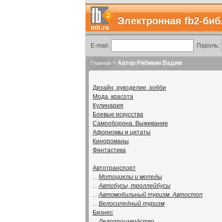
Электронная fb2-биб
E-mail:
Пароль:
>
Автор Рябикин Вадим
Главная
Дизайн, рукоделие, хобби
Мода, красота
Кулинария
Боевые искусства
Самооборона. Выживание
Афоризмы и цитаты
Кинороманы
Фантастика
Автотранспорт
...
Мотоциклы и мопеды
...
Автобусы, троллейбусы
...
Автомобильный туризм. Автостоп
...
Велосипедный туризм
Бизнес
...
Делопроизводство