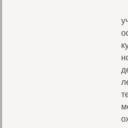
В
у
о
к
н
д
л
т
м
о