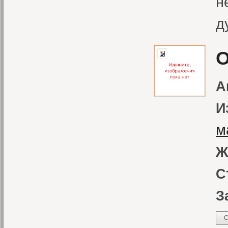
н
д
О
А
И
м
Ж
С
З
С