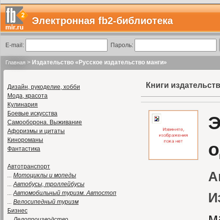
Электронная fb2-библиотека
E-mail:
Пароль:
>
Издательство «Русское издательство манги»
Главная
Книги издательств
Дизайн, рукоделие, хобби
Мода, красота
Кулинария
Боевые искусства
Э
Самооборона. Выживание
Афоризмы и цитаты
Кинороманы
о
Фантастика
Автотранспорт
А
...
Мотоциклы и мопеды
...
Автобусы, троллейбусы
...
Автомобильный туризм. Автостоп
И
...
Велосипедный туризм
Бизнес
м
...
Делопроизводство