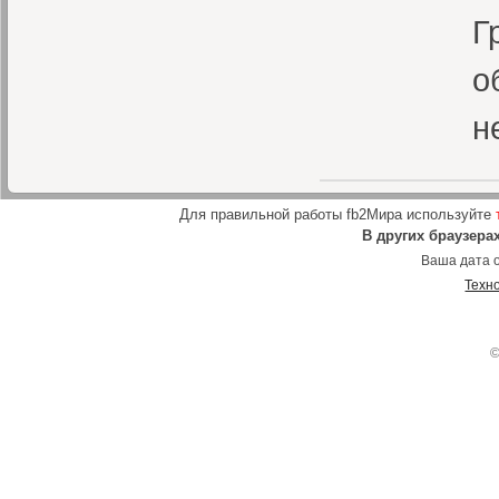
Г
о
н
Для правильной работы fb2Мира используйте
В других браузера
Ваша дата о
Техн
©