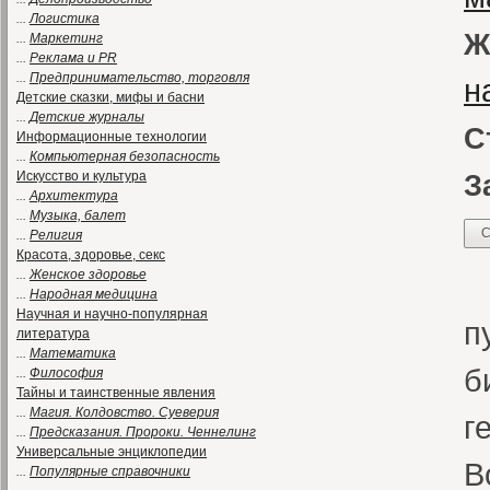
...
Логистика
Ж
...
Маркетинг
...
Реклама и PR
...
Предпринимательство, торговля
н
Детские сказки, мифы и басни
...
Детские журналы
С
Информационные технологии
...
Компьютерная безопасность
Искусство и культура
З
...
Архитектура
...
Музыка, балет
С
...
Религия
Красота, здоровье, секс
...
Женское здоровье
«
...
Народная медицина
Научная и научно-популярная
п
литература
...
Математика
б
...
Философия
Тайны и таинственные явления
...
Магия. Колдовство. Суеверия
г
...
Предсказания. Пророки. Ченнелинг
Универсальные энциклопедии
В
...
Популярные справочники