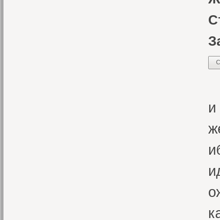
С
З
С
«
и
ж
и
и
о
к