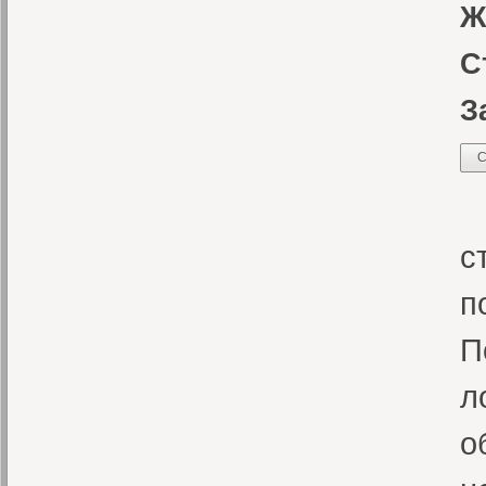
Ж
С
З
С
С
с
п
П
л
о