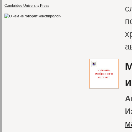
Cambridge University Press
с
п
х
а
М
и
А
И
м