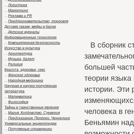
...
Логистика
...
Маркетинг
...
Реклама и PR
...
Предпринимательство, торговля
Детские сказки, мифы и басни
...
Детские журналы
Информационные технологии
...
Компьютерная безопасность
В сборник с
Искусство и культура
...
Архитектура
замечательног
...
Музыка, балет
...
Религия
большей част
Красота, здоровье, секс
...
Женское здоровье
теории языка
...
Народная медицина
Научная и научно-популярная
истории. Эти
литература
...
Математика
изменяющихся
...
Философия
Тайны и таинственные явления
человека в г
...
Магия. Колдовство. Суеверия
...
Предсказания. Пророки. Ченнелинг
Беньямин над
Универсальные энциклопедии
...
Популярные справочники
возможности 