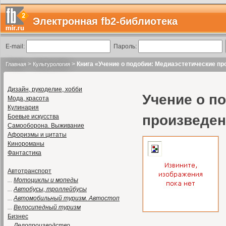
Электронная fb2-библиотека
E-mail:
Пароль:
>
>
Книга «Учение о подобии: Медиаэстетические п
Главная
Культурология
Дизайн, рукоделие, хобби
Учение о п
Мода, красота
Кулинария
произведен
Боевые искусства
Самооборона. Выживание
Афоризмы и цитаты
Кинороманы
Фантастика
Автотранспорт
...
Мотоциклы и мопеды
...
Автобусы, троллейбусы
...
Автомобильный туризм. Автостоп
...
Велосипедный туризм
Бизнес
...
Делопроизводство