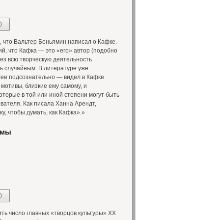
)
, что Вальтер Беньямин написал о Кафке.
й, что Кафка — это «его» автор (подобно
ез всю творческую деятельность
ь случайным. В литературе уже
рее подсознательно — видел в Кафке
мотивы, близкие ему самому, и
оторые в той или иной степени могут быть
вателя. Как писала Ханна Арендт,
у, чтобы думать, как Кафка».»
амы
)
ь число главных «творцов культуры» XX