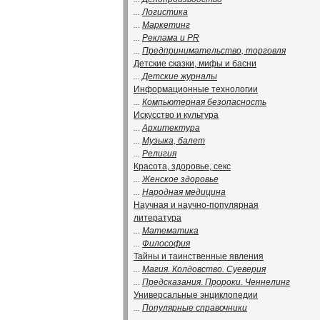
...
Логистика
...
Маркетинг
...
Реклама и PR
...
Предпринимательство, торговля
Детские сказки, мифы и басни
...
Детские журналы
Информационные технологии
...
Компьютерная безопасность
Искусство и культура
...
Архитектура
...
Музыка, балет
...
Религия
Красота, здоровье, секс
...
Женское здоровье
...
Народная медицина
Научная и научно-популярная
литература
...
Математика
...
Философия
Тайны и таинственные явления
...
Магия. Колдовство. Суеверия
...
Предсказания. Пророки. Ченнелинг
Универсальные энциклопедии
...
Популярные справочники