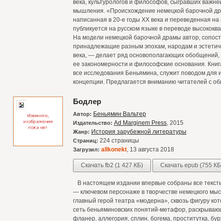
века, культурологов и философов, сыгравших важн
мышления. «Происхождение немецкой барочной др
написанная в 20-е годы XX века и переведенная на
публикуется на русском языке в переводе высокок
На модели немецкой барочной драмы автор, сопост
принадлежащие разным эпохам, народам и эстетич
века, — делает ряд основополагающих обобщений, 
ее закономерности и философские основания. Книга
все исследования Беньямина, служит поводом для
концепции. Предлагается вниманию читателей с о
Бодлер
Беньямин Вальтер
Автор:
Ad Marginem Press
, 2015
Издательство:
История зарубежной литературы
Жанр:
224 страницы
Страниц:
allkonekt
, 13 августа 2018
Загрузил:
Скачать fb2 (1 427 КБ)
Скачать epub (755 КБ
В настоящем издании впервые собраны все текст
— ключевом персонаже в творчестве немецкого мы
главный герой театра «модерна», сквозь фигуру кото
сеть беньяминовских понятий-метафор, раскрывающ
фланер, аллегория, сплин, богема, проститутка, бур