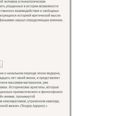
й человека в генеалогическом
ить упущенные в истории возможности
ственного взаимодействия и свободных
ересующихся историей критической мысли
е Беньямин оказал определяющее влияние.
на о начальном периоде эпохи модерна,
адцать лет своей жизни, и представляет
ичное массивам материалов, уже
сажах. Исторические архетипы, которые
оциально-прагматического и философского
й» книжке, проникнутой
м невозвратимом, утраченном навсегда,
енной жизни» (Теодор Адорно).»