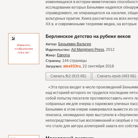
изменяющихся в истории миметических способносте
исследовании которых Беньямин надеялся обнаруж
справедливого, не опирающегося на насилие, обще
культурных практик. Книга рассчитана на всех инт
ХХ в. и современными теориями медиа, на которы
Берлинское детство на рубеже веков
Беньямин Вальтер
Автор:
Ad Marginem Press
, 2012
Издательство:
Европа
Жанр:
144 страницы
Страниц:
alex033ru
, 22 сентября 2018
Загрузил:
Скачать fb2 (915 КБ)
Скачать epub (483 КБ)
«Эта проза входит в число произведений Беньями
над историей которого он трудился последние пятн
собой попытку писателя противопоставить нечто л
собранных им для очерка о парижских уличных пас
Беньямин в этом очерке намеревался вывести из с
генезиса, неожиданно ярко выступили в «берлинско
непосредственностью воспоминаний и скорбью о то
что стало для автора аллегорией заката его собств