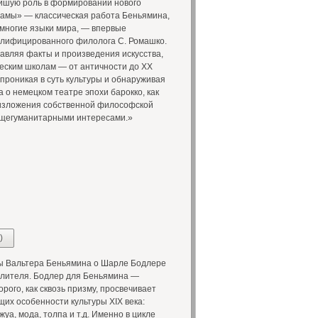
ейшую роль в формировании нового
амы» — классическая работа Беньямина,
 многие языки мира, — впервые
валифицированного филолога С. Ромашко.
авляя факты и произведения искусства,
еским школам — от античности до XX
проникая в суть культуры и обнаруживая
 о немецком театре эпохи барокко, как
 изложения собственной философской
бщегуманитарными интересами.»
)
ы Вальтера Беньямина о Шарле Бодлере
слителя. Бодлер для Беньямина —
рого, как сквозь призму, просвечивает
их особенности культуры XIX века:
жуа, мода, толпа и т.д. Именно в цикле