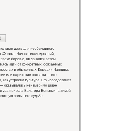
)
тельная даже для необычайного
XX века. Начав с исследований,
эпохи барокко, он занялся затем
мясь идти от конкретных, осязаемых
простых и обыденных. Комедии Чаплина,
афии или парижские пассажи — все
 как устроена культура. Его исследования
е — оказывались неизмеримо шире
атура привела Вальтера Беньямина зимой
 важную роль в его судьбе.