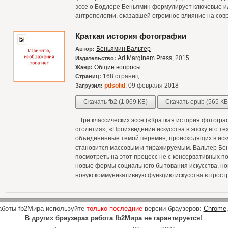
эссе о Бодлере Беньямин формулирует ключевые ид
антропологии, оказавшей огромное влияние на сов
Краткая история фотографии
Беньямин Вальтер
Автор:
Ad Marginem Press
, 2015
Издательство:
Общие вопросы
Жанр:
168 страниц
Страниц:
pdsolid
, 09 февраля 2018
Загрузил:
Скачать fb2 (1 069 КБ)
Скачать epub (565 КБ
Три классических эссе («Краткая история фотогр
столетия», «Произведение искусства в эпоху его т
объединенные темой перемен, происходящих в искус
становится массовым и тиражируемым. Вальтер Бен
посмотреть на этот процесс не с консервативных поз
новые формы социального бытования искусства, но
новую коммуникативную функцию искусства в прост
аботы fb2Мира используйте
только последние
версии браузеров:
Chrome
В других браузерах работа fb2Мира не гарантируется!