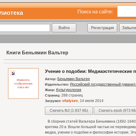
Поиск на сайте:
лиотека
Регистрация
Забыли
Книги Беньямин Вальтер
Учение о подобии: Медиаэстетические 
Беньямин Вальтер
Автор:
Российский государственный гуманит
Издательство:
Культурология
Жанр:
288 страниц
Страниц:
vitalysev
, 14 июля 2014
Загрузил:
Скачать fb2 (1 837 КБ)
Скачать epub (973 КБ
В сборник статей Вальтера Беньямина (1892-1940)
критика 20 в. Вошли большей частью не переводивш
медиа, учении о подобии и философии истории. Э