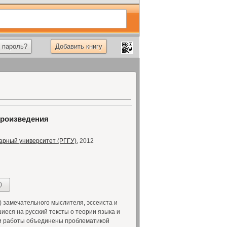
 пароль?
Добавить книгу
произведения
арный университет (РГГУ)
, 2012
)
 замечательного мыслителя, эссеиста и
иеся на русский тексты о теории языка и
ти работы объединены проблематикой