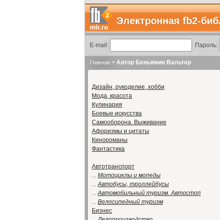
Электронная fb2-биб
E-mail:
Пароль:
>
Автор Беньямин Вальтер
Главная
Дизайн, рукоделие, хобби
Мода, красота
Кулинария
Боевые искусства
Самооборона. Выживание
Афоризмы и цитаты
Кинороманы
Фантастика
Автотранспорт
...
Мотоциклы и мопеды
...
Автобусы, троллейбусы
...
Автомобильный туризм. Автостоп
...
Велосипедный туризм
Бизнес
...
Делопроизводство