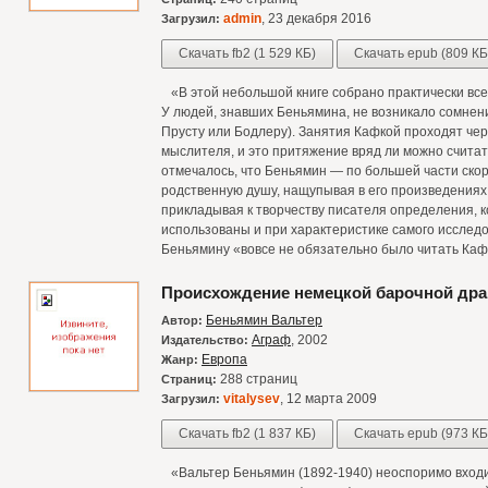
admin
, 23 декабря 2016
Загрузил:
Скачать fb2 (1 529 КБ)
Скачать epub (809 КБ
«В этой небольшой книге собрано практически все
У людей, знавших Беньямина, не возникало сомнени
Прусту или Бодлеру). Занятия Кафкой проходят чер
мыслителя, и это притяжение вряд ли можно считат
отмечалось, что Беньямин — по большей части ско
родственную душу, нащупывая в его произведениях 
прикладывая к творчеству писателя определения, к
использованы и при характеристике самого исследо
Беньямину «вовсе не обязательно было читать Кафк
Происхождение немецкой барочной др
Беньямин Вальтер
Автор:
Аграф
, 2002
Издательство:
Европа
Жанр:
288 страниц
Страниц:
vitalysev
, 12 марта 2009
Загрузил:
Скачать fb2 (1 837 КБ)
Скачать epub (973 КБ
«Вальтер Беньямин (1892-1940) неоспоримо входит