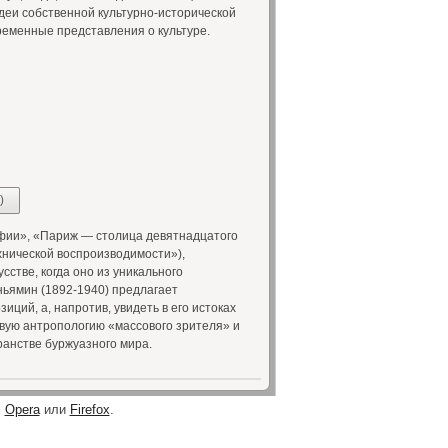
еи собственной культурно-исторической
ременные представления о культуре.
)
афии», «Париж — столица девятнадцатого
ехнической воспроизводимости»),
стве, когда оно из уникального
ьямин (1892-1940) предлагает
иций, а, напротив, увидеть в его истоках
вую антропологию «массового зрителя» и
ранстве буржуазного мира.
,
Opera
или
Firefox
.