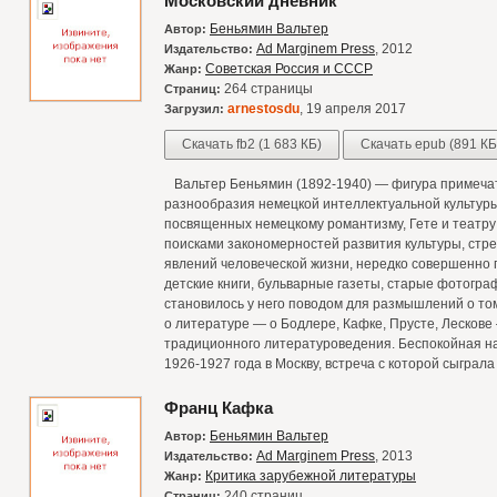
Московский дневник
Беньямин Вальтер
Автор:
Ad Marginem Press
, 2012
Издательство:
Советская Россия и СССР
Жанр:
264 страницы
Страниц:
arnestosdu
, 19 апреля 2017
Загрузил:
Скачать fb2 (1 683 КБ)
Скачать epub (891 КБ
Вальтер Беньямин (1892-1940) — фигура примеча
разнообразия немецкой интеллектуальной культуры 
посвященных немецкому романтизму, Гете и театру 
поисками закономерностей развития культуры, стре
явлений человеческой жизни, нередко совершенно 
детские книги, бульварные газеты, старые фотогр
становилось у него поводом для размышлений о том,
о литературе — о Бодлере, Кафке, Прусте, Лесков
традиционного литературоведения. Беспокойная н
1926-1927 года в Москву, встреча с которой сыграла
Франц Кафка
Беньямин Вальтер
Автор:
Ad Marginem Press
, 2013
Издательство:
Критика зарубежной литературы
Жанр:
240 страниц
Страниц: