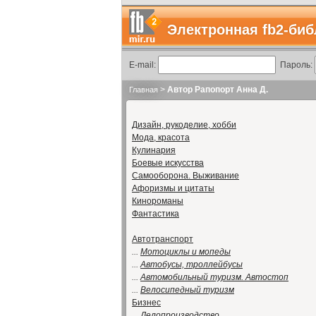
Электронная fb2-биб
E-mail:
Пароль:
>
Автор Рапопорт Анна Д.
Главная
Дизайн, рукоделие, хобби
Мода, красота
Кулинария
Боевые искусства
Самооборона. Выживание
Афоризмы и цитаты
Кинороманы
Фантастика
Автотранспорт
...
Мотоциклы и мопеды
...
Автобусы, троллейбусы
...
Автомобильный туризм. Автостоп
...
Велосипедный туризм
Бизнес
...
Делопроизводство