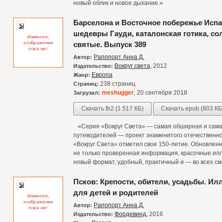
новый облик и новое дыхание.»
Барселона и Восточное побережье Испа
шедевры Гауди, каталонская готика, с
святые. Выпуск 389
Рапопорт Анна Д.
Автор:
Вокруг света
, 2012
Издательство:
Европа
Жанр:
238 страниц
Страниц:
meshugger
, 20 сентября 2018
Загрузил:
Скачать fb2 (1 517 КБ)
Скачать epub (803 КБ
«Серия «Вокруг Света» — самая обширная и самая
путеводителей — проект знаменитого отечественног
«Вокруг Света» отметил свое 150-летие. Обновлен
не только проверенная информация, красочные илл
новый формат, удобный, практичный и — во всех см
Псков: Крепости, обители, усадьбы. И
для детей и родителей
Рапопорт Анна Д.
Автор:
Фордевинд
, 2016
Издательство: