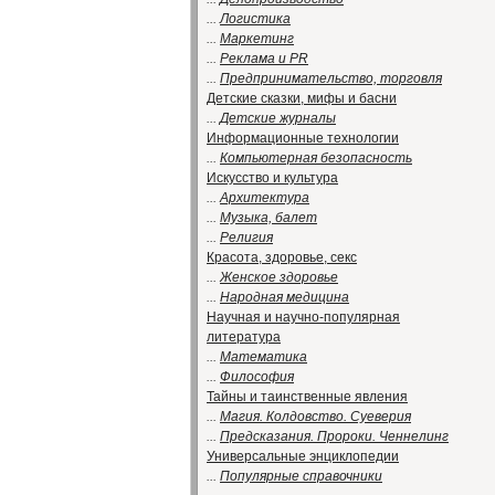
...
Логистика
...
Маркетинг
...
Реклама и PR
...
Предпринимательство, торговля
Детские сказки, мифы и басни
...
Детские журналы
Информационные технологии
...
Компьютерная безопасность
Искусство и культура
...
Архитектура
...
Музыка, балет
...
Религия
Красота, здоровье, секс
...
Женское здоровье
...
Народная медицина
Научная и научно-популярная
литература
...
Математика
...
Философия
Тайны и таинственные явления
...
Магия. Колдовство. Суеверия
...
Предсказания. Пророки. Ченнелинг
Универсальные энциклопедии
...
Популярные справочники