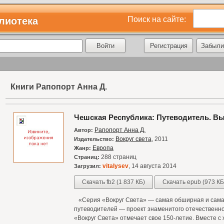
Поиск на сайте:
лиотека
Регистрация
Забыли
Книги Рапопорт Анна Д.
Чешская Республика: Путеводитель. Вы
Рапопорт Анна Д.
Автор:
Вокруг света
, 2011
Издательство:
Европа
Жанр:
288 страниц
Страниц:
vitalysev
, 14 августа 2014
Загрузил:
Скачать fb2 (1 837 КБ)
Скачать epub (973 КБ
«Серия «Вокруг Света» — самая обширная и самая
путеводителей — проект знаменитого отечественног
«Вокруг Света» отмечает свое 150-летие. Вместе 