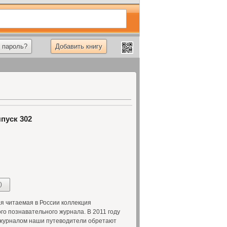
 пароль?
Добавить книгу
пуск 302
)
 читаемая в России коллекция
о познавательного журнала. В 2011 году
с журналом наши путеводители обретают