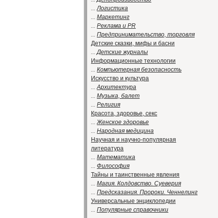
...
Логистика
...
Маркетинг
...
Реклама и PR
...
Предпринимательство, торговля
Детские сказки, мифы и басни
...
Детские журналы
Информационные технологии
...
Компьютерная безопасность
Искусство и культура
...
Архитектура
...
Музыка, балет
...
Религия
Красота, здоровье, секс
...
Женское здоровье
...
Народная медицина
Научная и научно-популярная
литература
...
Математика
...
Философия
Тайны и таинственные явления
...
Магия. Колдовство. Суеверия
...
Предсказания. Пророки. Ченнелинг
Универсальные энциклопедии
...
Популярные справочники