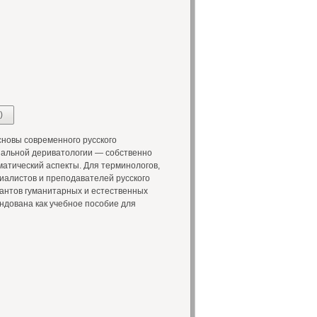
)
новы современного русского
альной дериватологии — собственно
матический аспекты. Для терминологов,
циалистов и преподавателей русского
ирантов гуманитарных и естественных
ндована как учебное пособие для