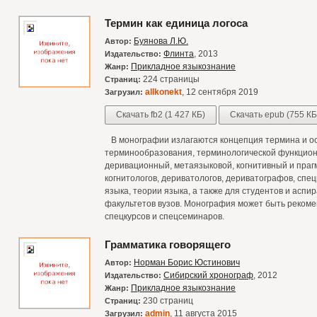
Термин как единица логоса
Буянова Л.Ю.
Автор:
Флинта
, 2013
Издательство:
Прикладное языкознание
Жанр:
224 страницы
Страниц:
allkonekt
, 12 сентября 2019
Загрузил:
Скачать fb2 (1 427 КБ)
Скачать epub (755 КБ
В монографии излагаются концепция термина и ос
терминообразования, терминологической функцион
деривационный, метаязыковой, когнитивный и праг
когнитологов, дериватологов, дериватографов, спе
языка, теории языка, а также для студентов и асп
факультетов вузов. Монография может быть рекоме
спецкурсов и спецсеминаров.
Грамматика говорящего
Норман Борис Юстинович
Автор:
Сибирский хронограф
, 2012
Издательство:
Прикладное языкознание
Жанр:
230 страниц
Страниц:
admin
, 11 августа 2015
Загрузил: