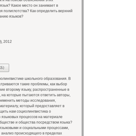
к и на поиски объяснений этих
язык? Какое место он занимает в
ия полиглотства? Как определить верхний
ванию языков?
)
, 2012
КБ)
олингвистике школьного образования. В
атриваются такие проблемы, как выбор
ние второму языку, распространенные в
 на которые пытаются ответить авторы,
рименить методы исследования,
материалу, который предоставляет в
щить нам социолингвистика о
з языковых процессов на материале
бществе и общества посредством языка?
у языковыми и социальными процессами,
 анализ происходящего в пределах