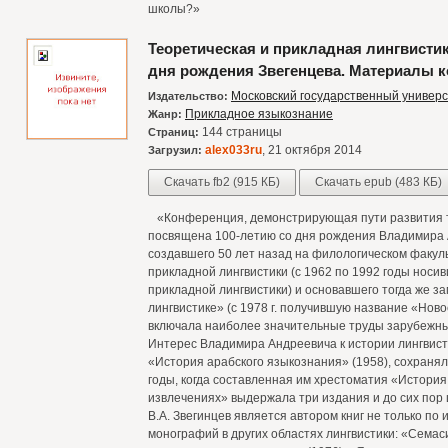
школы?»
Теоретическая и прикладная лингвистика
дня рождения Звегенцева. Материалы 
Московский государственный универс
Издательство:
Прикладное языкознание
Жанр:
144 страницы
Страниц:
alex033ru
, 21 октября 2014
Загрузил:
Скачать fb2 (915 КБ)
Скачать epub (483 КБ)
«Конференция, демонстрирующая пути развития те
посвящена 100-летию со дня рождения Владимира А
создавшего 50 лет назад на филологическом факул
прикладной лингвистики (с 1962 по 1992 годы носи
прикладной лингвистики) и основавшего тогда же з
лингвистике» (с 1978 г. получившую название «Ново
включала наиболее значительные труды зарубежны
Интерес Владимира Андреевича к истории лингвисти
«История арабского языкознания» (1958), сохранял
годы, когда составленная им хрестоматия «История 
извлечениях» выдержала три издания и до сих пор 
В.А. Звегинцев является автором книг не только по
монографий в других областях лингвистики: «Семас