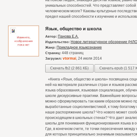
на поиски людей, знающих десятки языков, равно ка
уникальных способностей. Что представляет собой 
человеческом мозге? Каковы культурные последств
предел нашей способности к изучению и использо
Язык, общество и школа
Панова Е.А.
Автор:
Новое литературное обозрение (НЛО
Издательство:
Прикладное языкознание
Жанр:
448 страниц
Страниц:
vtormai
, 24 июля 2014
Загрузил:
Скачать fb2 (2 861 КБ)
Скачать epub (1 517 
«Книга «Язык, общество и школа» посвящена соци
ней на материале различных стран и языков рассм
языка образования, языковая социализация, обуче
школе дискурсивные практики. Важнейшие вопросы,
можно сформулировать так каким образом можно п
выработанные социолингвистикой, к тому богатому 
наше распоряжение школа? Что нового может сооб
происходящем в школьных стенах? Что дает анали
школы для понимания функционирования языка в о
Где, в конечном счете, те точки пересечения межд
для которых принципиально значимым оказывается