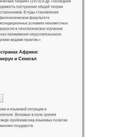
тическая теория» (1973) и др. Последняя
ходимость построения общей теории
сторонников. В годы становления
филологическом факультете
экспедиционных условиях неизвестных
реросло в типологическое изучение
йонах проживания нерусскоязычного
угими видами практик.»
странах Африки:
мерун и Сенегал
ки и языковой ситуации в
негале. Впервые в поле зрения
 виде проблематика языковых политик
нских государств.