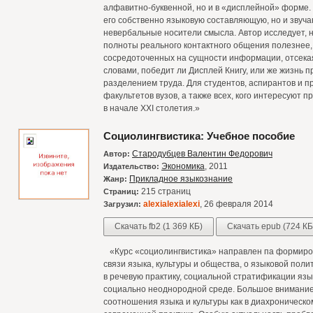
алфавитно-буквенной, но и в «дисплейной» форме.
его собственно языковую составляющую, но и звучан
невербальные носители смысла. Автор исследует, 
полноты реального контактного общения полезнее, 
сосредоточенных на сущности информации, отсека
словами, победит ли Дисплей Книгу, или же жизнь п
разделением труда. Для студентов, аспирантов и 
факультетов вузов, а также всех, кого интересуют
в начале XXI столетия.»
Социолингвистика: Учебное пособие
Стародубцев Валентин Федорович
Автор:
Экономика
, 2011
Издательство:
Прикладное языкознание
Жанр:
215 страниц
Страниц:
alexialexialexi
, 26 февраля 2014
Загрузил:
Скачать fb2 (1 369 КБ)
Скачать epub (724 КБ
«Курс «социолингвистика» направлен па формиров
связи языка, культуры и общества, о языковой поли
в речевую практику, социальной стратификации язы
социально неоднородной среде. Большое внимание
соотношения языка и культуры как в диахроническом 