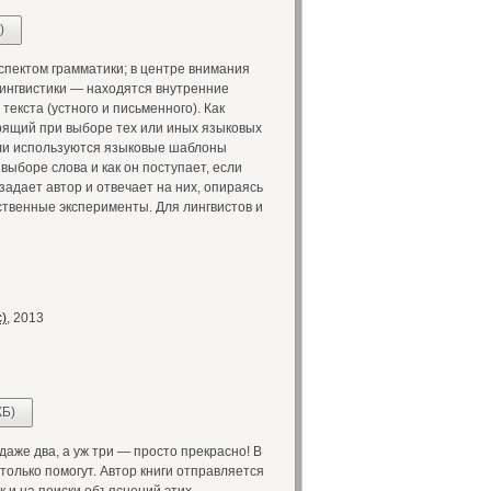
)
пектом грамматики; в центре внимания
лингвистики — находятся внутренние
екста (устного и письменного). Как
рящий при выборе тех или иных языковых
сли используются языковые шаблоны
выборе слова и как он поступает, если
задает автор и отвечает на них, опираясь
ственные эксперименты. Для лингвистов и
)
, 2013
КБ)
аже два, а уж три — просто прекрасно! В
только помогут. Автор книги отправляется