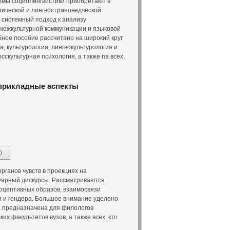
емы социолингвистики приобретают в
гической и лингвострановедческой
ь системный подход к анализу
 межкультурной коммуникации и языковой
ное пособие рассчитано на широкий круг
а, культурология, лингвокультурология и
сскультурная психология, а также па всех,
прикладные аспекты
)
ганов чувств в проекциях на
уарный дискурсы. Рассматриваются
рцептивных образов, взаимосвязи
ки и гендера. Большое внимание уделено
а предназначена для филологов
х факультетов вузов, а также всех, кто