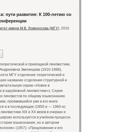
: пути развития: К 100-летию со
конференции
итет имени М.В. Ломоносова (МГУ)
, 2010
оретической и прикладной лингвистики,
ндреевича Звегинцева (1910-1988),
ьтете МГУ отделение теоретической и
вшее название отделения структурной и
амечательную серию «Новое в
е в зарубежной лингвистике»). Серия
х лингвистов по общему языкознанию.
ки, проявившийся уже в его книге
ся и в последующие (1950-е — 1960-е)
лингвистики XIX и XX веков в очерках и
широко используется в учебном процессе.
 истории языкознания, но и автором
иология» (1957); «Предложение и его