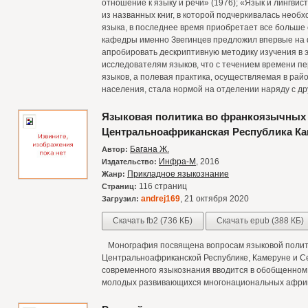
отношение к языку и речи» (1976); «Язык и лингвис
из названных книг, в которой подчеркивалась необ
языка, в последнее время приобретает все больше 
кафедры именно Звегинцев предложил впервые на 
апробировать дескриптивную методику изучения в 
исследователям языков, что с течением времени пе
языков, а полевая практика, осуществляемая в ра
населения, стала нормой на отделении наряду с др
Языковая политика во франкоязычных 
Центральноафриканская Республика Ка
Багана Ж.
Автор:
Инфра-М
, 2016
Издательство:
Прикладное языкознание
Жанр:
116 страниц
Страниц:
andrej169
, 21 октября 2020
Загрузил:
Скачать fb2 (736 КБ)
Скачать epub (388 КБ)
Монография посвящена вопросам языковой полити
Центральноафриканской Республике, Камеруне и Се
современного языкознания вводится в обобщенном
молодых развивающихся многонациональных африка