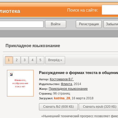
Поиск на сайте:
лиотека
Регистрация
Забыли
Прикладное языкознание
1
2
3
4
5
Вперёд »
Рассуждение о формах текста в общени
Костомаров В.Г.
Автор:
Флинта
, 2014
Издательство:
Прикладное языкознание
Жанр:
96 страниц
Страниц:
katrina_28
, 16 марта 2018
Загрузил:
Скачать fb2 (608 КБ)
Скачать epub (320 КБ)
«Нынешний технический прогресс позволяет фиксир