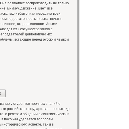
 Она позволяет воспроизводить не только
ие, мимику, движение, цвет, все
насколько избыточная передача всей
чем недостаточность письма, печати,
я лишнее, второстепенное. Иными
риведет их к сосуществованию с
преподавателей филологических
 проблемы, встающие перед русским языком
)
ание у студентов прочных знаний о
тике российского государства — ее выходе
ка, о речевом общении в лингвистически и
 в пособии уделяется вопросам
(историческом) аспекте, так и в