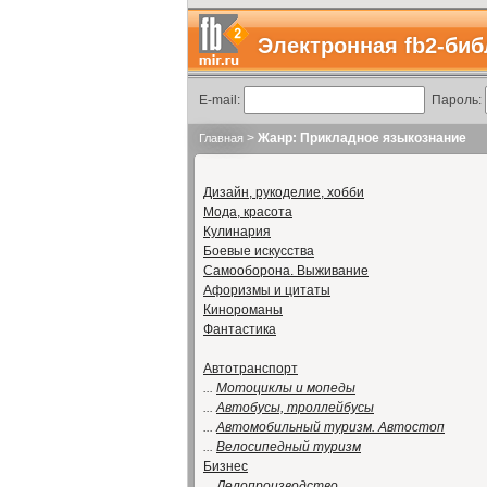
Электронная fb2-биб
E-mail:
Пароль:
>
Жанр: Прикладное языкознание
Главная
Дизайн, рукоделие, хобби
Мода, красота
Кулинария
Боевые искусства
Самооборона. Выживание
Афоризмы и цитаты
Кинороманы
Фантастика
Автотранспорт
...
Мотоциклы и мопеды
...
Автобусы, троллейбусы
...
Автомобильный туризм. Автостоп
...
Велосипедный туризм
Бизнес
...
Делопроизводство