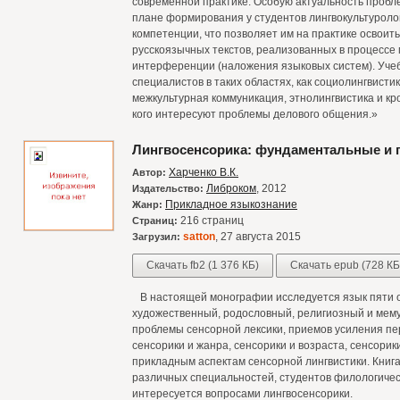
современной практике. Особую актуальность пробл
плане формирования у студентов лингвокультуроло
компетенции, что позволяет им на практике освоит
русскоязычных текстов, реализованных в процессе
интерференции (наложения языковых систем). Учеб
специалистов в таких областях, как социолингвистик
межкультурная коммуникация, этнолингвистика и кро
кого интересуют проблемы делового общения.»
Лингвосенсорика: фундаментальные и 
Харченко В.К.
Автор:
Либроком
, 2012
Издательство:
Прикладное языкознание
Жанр:
216 страниц
Страниц:
satton
, 27 августа 2015
Загрузил:
Скачать fb2 (1 376 КБ)
Скачать epub (728 КБ
В настоящей монографии исследуется язык пяти ор
художественный, родословный, религиозный и мем
проблемы сенсорной лексики, приемов усиления пе
сенсорики и жанра, сенсорики и возраста, сенсори
прикладным аспектам сенсорной лингвистики. Книг
различных специальностей, студентов филологически
интересуется вопросами лингвосенсорики.