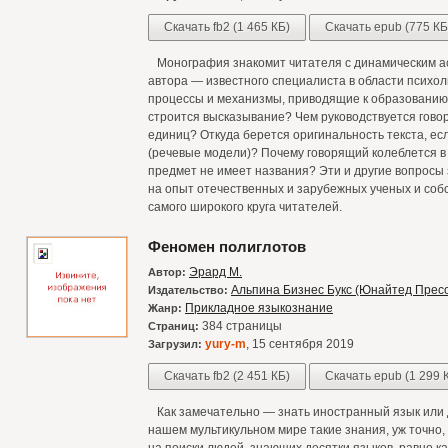
Скачать fb2 (1 465 КБ)
Скачать epub (775 КБ
Монография знакомит читателя с динамическим ас
автора — известного специалиста в области психо
процессы и механизмы, приводящие к образованию т
строится высказывание? Чем руководствуется гово
единиц? Откуда берется оригинальность текста, е
(речевые модели)? Почему говорящий колеблется в 
предмет не имеет названия? Эти и другие вопросы 
на опыт отечественных и зарубежных ученых и соб
самого широкого круга читателей.
Феномен полиглотов
Эрард М.
Автор:
Альпина Бизнес Букс (Юнайтед Пресс
Издательство:
Прикладное языкознание
Жанр:
384 страницы
Страниц:
yury-m
, 15 сентября 2019
Загрузил:
Скачать fb2 (2 451 КБ)
Скачать epub (1 299 
Как замечательно — знать иностранный язык или д
нашем мультикульном мире такие знания, уж точно, 