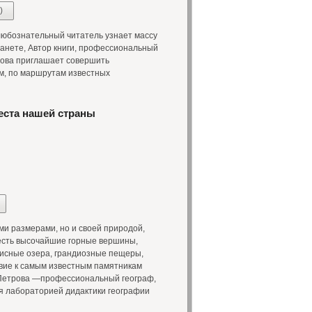
)
любознательный читатель узнает массу
анете, Автор книги, профессиональный
трова приглашает совершить
м, по маршрутам известных
еста нашей страны
и размерами, но и своей природой,
есть высочайшие горные вершины,
писные озера, грандиозные пещеры,
вие к самым известным памятникам
. Петрова —профессиональный географ,
ая лабораторией дидактики географии