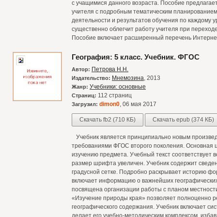
с учащимися данного возраста. Пособие предлагае
учителя с подробным тематическим планированием
деятельности и результатов обучения по каждому 
существенно облегчит работу учителя при переход
Пособие включает расширенный перечень Интернет
География: 5 класс. Учебник. ФГОС
Петрова Н.Н.
Автор:
Мнемозина
, 2013
Издательство:
Учебники: основные
Жанр:
112 страниц
Страниц:
dimon0
, 06 мая 2017
Загрузил:
Скачать fb2 (710 КБ)
Скачать epub (374 КБ)
Учебник является принципиально новым произведе
требованиями ФГОС второго поколения. Основная ц
изучению предмета. Учебный текст соответствует 
размер шрифта увеличен. Учебник содержит сведен
градусной сетке. Подробно раскрывает историю ф
включает информацию о важнейших географических
посвящена организации работы с планом местности
«Изучение природы края» позволяет полноценно р
географического содержания. Учебник включает сис
делает его учебно-методическим комплексом, изба