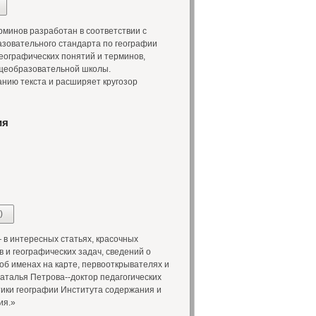
минов разработан в соответствии с
зовательного стандарта по географии
еографических понятий и терминов,
бщеобразовательной школы.
нию текста и расширяет кругозор
ия
)
в интересных статьях, красочных
 и географических задач, сведений о
об именах на карте, первооткрывателях и
аталья Петрова--доктор педагогических
ики географии Института содержания и
ия.»