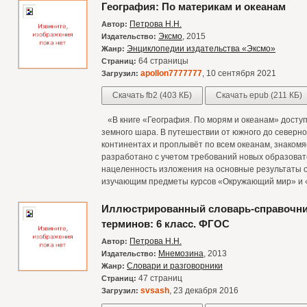
География: По материкам и океанам
Петрова Н.Н.
Автор:
Эксмо
, 2015
Издательство:
Энциклопедии издательства «Эксмо»
Жанр:
64 страницы
Страниц:
apollon7777777
, 10 сентября 2021
Загрузил:
Скачать fb2 (403 КБ)
Скачать epub (211 КБ)
«В книге «География. По морям и океанам» доступ
земного шара. В путешествии от южного до северно
континентах и проплывёт по всем океанам, знакомя
разработано с учетом требований новых образоват
нацеленность изложения на основные результаты о
изучающим предметы курсов «Окружающий мир» и 
Иллюстрированный словарь-справочник
терминов: 6 класс. ФГОС
Петрова Н.Н.
Автор:
Мнемозина
, 2013
Издательство:
Словари и разговорники
Жанр:
47 страниц
Страниц:
svsash
, 23 декабря 2016
Загрузил: