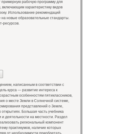
т примерную рабочую программу для
, включающим характеристику видов
уроку. Использование рекомендаций
е на новые образовательные стандарты.
-ресурсов.
нием, написанным в соответствии с
ель курса — развитие интереса к
возрастным особенностям пятиклассников,
ия о месте Земли в Солнечной системе,
ормирования представлений о Земле,
 открытиях. Большая часть учебника
 и деятельности на местности. Раздел
еализовать региональный компонент
тему практикумов, наличие которых
вляя от необходимости приобретать