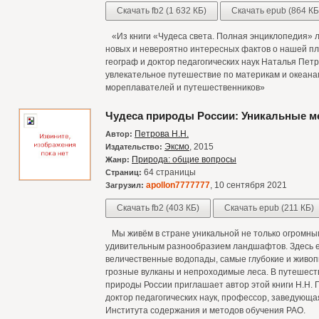
Скачать fb2 (1 632 КБ)
Скачать epub (864 КБ
«Из книги «Чудеса света. Полная энциклопедия» 
новых и невероятно интересных фактов о нашей пл
географ и доктор педагогических наук Наталья Пе
увлекательное путешествие по материкам и океана
мореплавателей и путешественников»
Чудеса природы России: Уникальные м
Петрова Н.Н.
Автор:
Эксмо
, 2015
Издательство:
Природа: общие вопросы
Жанр:
64 страницы
Страниц:
apollon7777777
, 10 сентября 2021
Загрузил:
Скачать fb2 (403 КБ)
Скачать epub (211 КБ)
Мы живём в стране уникальной не только огромным
удивительным разнообразием ландшафтов. Здесь 
величественные водопады, самые глубокие и живо
грозные вулканы и непроходимые леса. В путешест
природы России приглашает автор этой книги Н.Н
доктор педагогических наук, профессор, заведующ
Института содержания и методов обучения РАО.