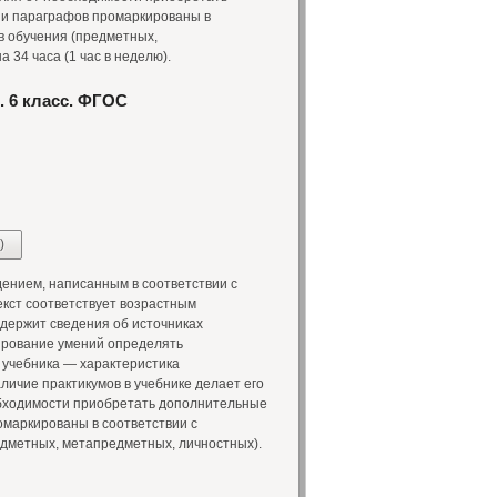
 и параграфов промаркированы в
в обучения (предметных,
 34 часа (1 час в неделю).
. 6 класс. ФГОС
)
нием, написанным в соответствии с
кст соответствует возрастным
одержит сведения об источниках
рование умений определять
 учебника — характеристика
аличие практикумов в учебнике делает его
обходимости приобретать дополнительные
омаркированы в соответствии с
дметных, метапредметных, личностных).