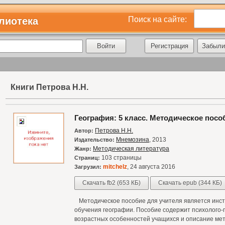
Поиск на сайте:
лиотека
Регистрация
Забыли
Книги Петрова Н.Н.
География: 5 класс. Методическое пос
Петрова Н.Н.
Автор:
Мнемозина
, 2013
Издательство:
Методическая литература
Жанр:
103 страницы
Страниц:
mitchelz
, 24 августа 2016
Загрузил:
Скачать fb2 (653 КБ)
Скачать epub (344 КБ)
Методическое пособие для учителя является инс
обучения географии. Пособие содержит психолого-
возрастных особенностей учащихся и описание мет