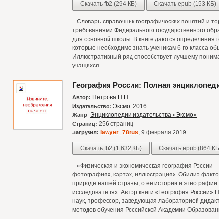
Скачать fb2 (294 КБ)
Скачать epub (153 КБ)
Словарь-справочник географических понятий и тер
требованиями Федерального государственного обра
для основной школы. В книге даются определения г
которые необходимо знать ученикам 6-го класса о
Иллюстративный ряд способствует лучшему понима
учащихся.
География России: Полная энциклопед
Петрова Н.Н.
Автор:
Эксмо
, 2016
Издательство:
Энциклопедии издательства «Эксмо»
Жанр:
256 страниц
Страниц:
lawyer_78rus
, 9 февраля 2019
Загрузил:
Скачать fb2 (1 632 КБ)
Скачать epub (864 КБ
«Физическая и экономическая география России — 
фотографиях, картах, иллюстрациях. Обилие фактов
природе нашей страны, о ее истории и этнографии 
исследователях. Автор книги «География России» Н
наук, профессор, заведующая лабораторией дидакт
методов обучения Российской Академии Образован