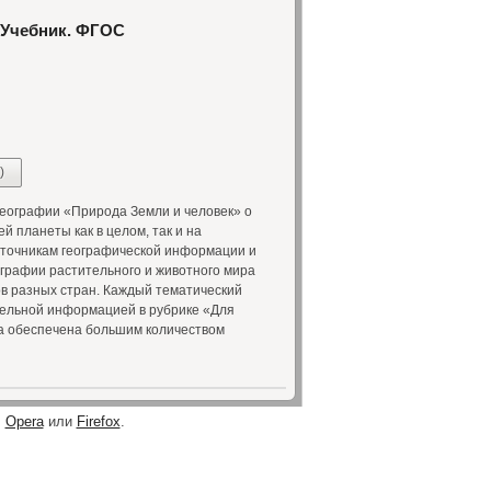
. Учебник. ФГОС
)
еографии «Природа Земли и человек» о
 планеты как в целом, так и на
сточникам географической информации и
графии растительного и животного мира
в разных стран. Каждый тематический
тельной информацией в рубрике «Для
а обеспечена большим количеством
,
Opera
или
Firefox
.