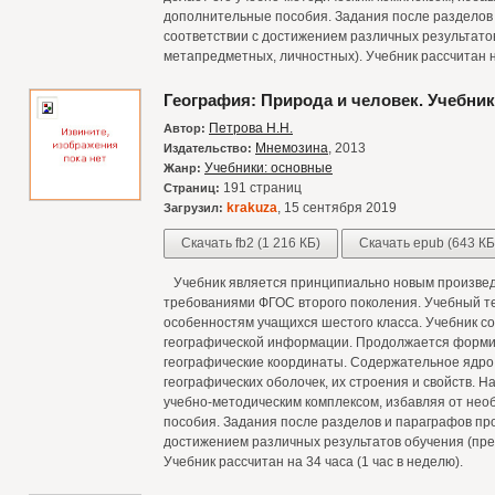
дополнительные пособия. Задания после разделов
соответствии с достижением различных результато
метапредметных, личностных). Учебник рассчитан на
География: Природа и человек. Учебник
Петрова Н.Н.
Автор:
Мнемозина
, 2013
Издательство:
Учебники: основные
Жанр:
191 страниц
Страниц:
krakuza
, 15 сентября 2019
Загрузил:
Скачать fb2 (1 216 КБ)
Скачать epub (643 КБ
Учебник является принципиально новым произведе
требованиями ФГОС второго поколения. Учебный те
особенностям учащихся шестого класса. Учебник с
географической информации. Продолжается форми
географические координаты. Содержательное ядро
географических оболочек, их строения и свойств. Н
учебно-методическим комплексом, избавляя от не
пособия. Задания после разделов и параграфов пр
достижением различных результатов обучения (пре
Учебник рассчитан на 34 часа (1 час в неделю).