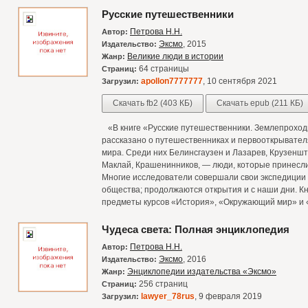
Русские путешественники
Петрова Н.Н.
Автор:
Эксмо
, 2015
Издательство:
Великие люди в истории
Жанр:
64 страницы
Страниц:
apollon7777777
, 10 сентября 2021
Загрузил:
Скачать fb2 (403 КБ)
Скачать epub (211 КБ)
«В книге «Русские путешественники. Землепроход
рассказано о путешественниках и первооткрывател
мира. Среди них Белинсгаузен и Лазарев, Крузеншт
Маклай, Крашенинников, — люди, которые принесли
Многие исследователи совершали свои экспедиции п
общества; продолжаются открытия и с наши дни. К
предметы курсов «История», «Окружающий мир» и 
Чудеса света: Полная энциклопедия
Петрова Н.Н.
Автор:
Эксмо
, 2016
Издательство:
Энциклопедии издательства «Эксмо»
Жанр:
256 страниц
Страниц:
lawyer_78rus
, 9 февраля 2019
Загрузил: