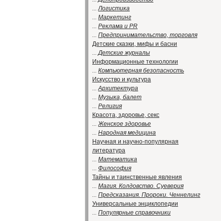
...
Логистика
...
Маркетинг
...
Реклама и PR
...
Предпринимательство, торговля
Детские сказки, мифы и басни
...
Детские журналы
Информационные технологии
...
Компьютерная безопасность
Искусство и культура
...
Архитектура
...
Музыка, балет
...
Религия
Красота, здоровье, секс
...
Женское здоровье
...
Народная медицина
Научная и научно-популярная
литература
...
Математика
...
Философия
Тайны и таинственные явления
...
Магия. Колдовство. Суеверия
...
Предсказания. Пророки. Ченнелинг
Универсальные энциклопедии
...
Популярные справочники