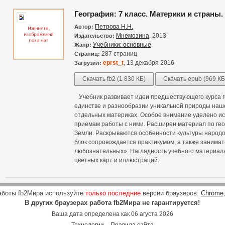
География: 7 класс. Материки и страны
Петрова Н.Н.
Автор:
Мнемозина
, 2013
Издательство:
Учебники: основные
Жанр:
287 страниц
Страниц:
eprst_t
, 13 декабря 2016
Загрузил:
Скачать fb2 (1 830 КБ)
Скачать epub (969 КБ
Учебник развивает идеи предшествующего курса г
единстве и разнообразии уникальной природы нашей
отдельных материках. Особое внимание уделено и
приемам работы с ними. Расширен материал по гео
Земли. Раскрываются особенности культуры народо
блок сопровождается практикумом, а также занима
любознательных». Наглядность учебного материал
цветных карт и иллюстраций.
аботы fb2Мира используйте
только последние
версии браузеров:
Chrome
В других браузерах работа fb2Мира не гарантируется!
Ваша дата определена как 06 агуста 2026