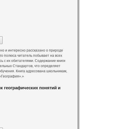
но и интересно рассказано о природе
го полюса читатель побывает на всех
сь с их обитателями. Содержание книги
ельных Стандартов, что определяет
бучения. Книга адресована школьникам,
«География».»
 географических понятий и