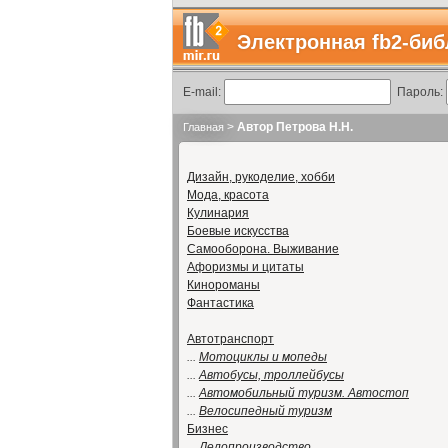
Электронная fb2-биб
E-mail:
Пароль:
>
Автор Петрова Н.Н.
Главная
Дизайн, рукоделие, хобби
Мода, красота
Кулинария
Боевые искусства
Самооборона. Выживание
Афоризмы и цитаты
Кинороманы
Фантастика
Автотранспорт
...
Мотоциклы и мопеды
...
Автобусы, троллейбусы
...
Автомобильный туризм. Автостоп
...
Велосипедный туризм
Бизнес
...
Делопроизводство