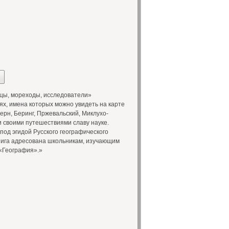
цы, мореходы, исследователи»
ях, имена которых можно увидеть на карте
ерн, Беринг, Пржевальский, Миклухо-
 своими путешествиями славу науке.
од эгидой Русского географического
нига адресована школьникам, изучающим
«География».»