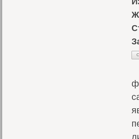
И
Ж
С
З
С
В
ф
с
я
п
л