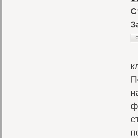
С
З
С
«
к
П
н
ф
с
п