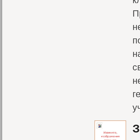
П
н
п
н
с
н
г
у
З