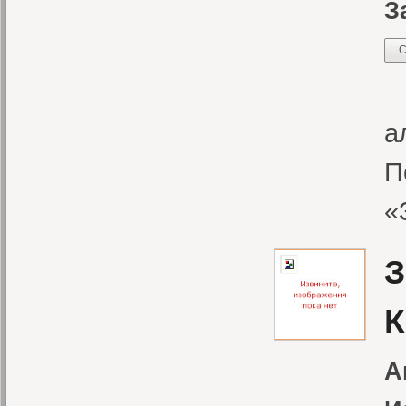
З
С
В
а
П
«
З
К
А