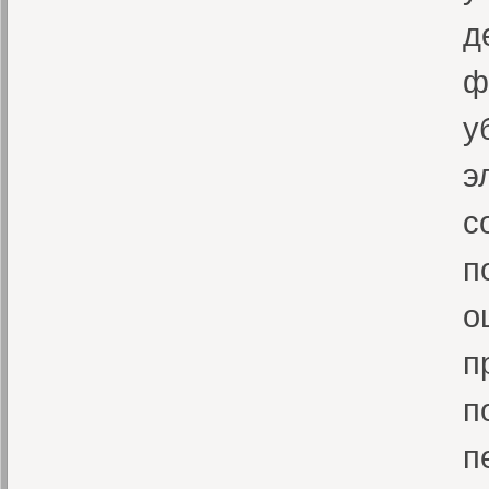
д
ф
у
э
с
п
о
п
п
п