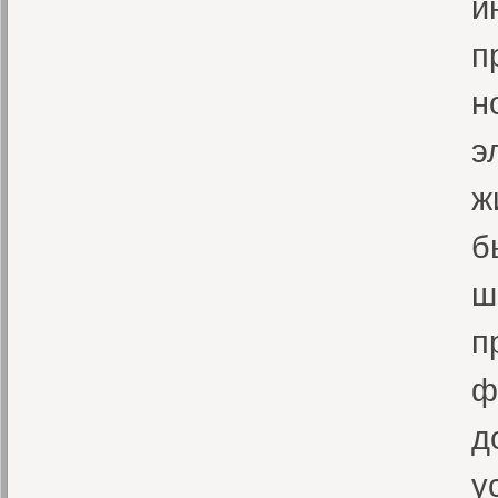
и
п
н
э
ж
б
ш
п
ф
д
у