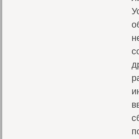
У
о
н
с
д
р
и
в
с
п