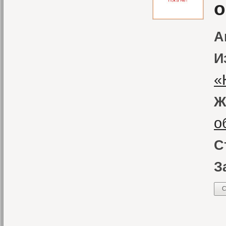
А
И
«
Ж
о
С
З
С
«