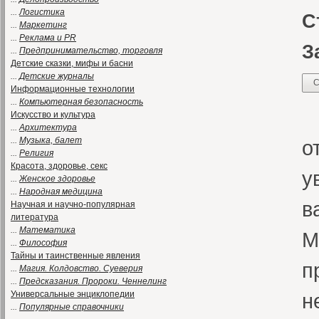
...
Логистика
С
...
Маркетинг
...
Реклама и PR
З
...
Предпринимательство, торговля
Детские сказки, мифы и басни
...
Детские журналы
С
Информационные технологии
...
Компьютерная безопасность
К
Искусство и культура
...
Архитектура
...
Музыка, балет
о
...
Религия
Красота, здоровье, секс
у
...
Женское здоровье
...
Народная медицина
в
Научная и научно-популярная
литература
...
Математика
М
...
Философия
Тайны и таинственные явления
п
...
Магия. Колдовство. Суеверия
...
Предсказания. Пророки. Ченнелинг
Универсальные энциклопедии
н
...
Популярные справочники