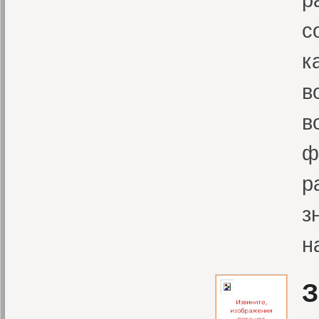
с
к
в
в
ф
р
з
н
З