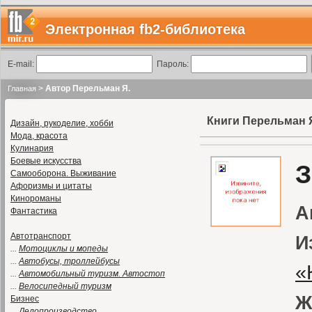
Электронная fb2-библиотека
E-mail:
Пароль:
>
Автор Перельман Я.
Главная
Книги Перельман 
Дизайн, рукоделие, хобби
Мода, красота
Кулинария
Боевые искусства
З
Самооборона. Выживание
Афоризмы и цитаты
Кинороманы
А
Фантастика
Автотранспорт
И
...
Мотоциклы и мопеды
...
Автобусы, троллейбусы
«
...
Автомобильный туризм. Автостоп
...
Велосипедный туризм
Ж
Бизнес
...
Делопроизводство