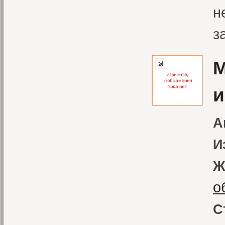
н
з
М
и
А
И
Ж
о
С