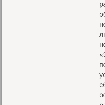
р
о
н
л
н
«
п
у
с
о
р