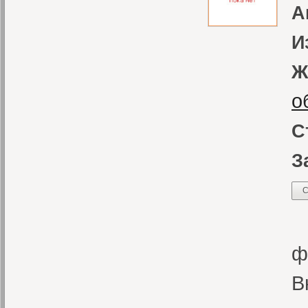
А
И
Ж
о
С
З
С
«
ф
В