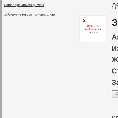
д
Cambridge University Press
З
А
И
Ж
С
З
С
«
к