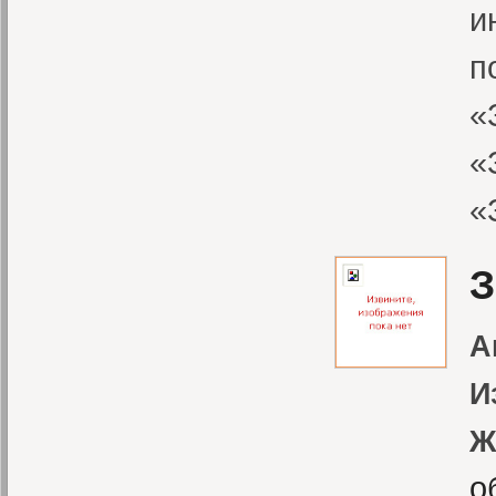
и
п
«
«
«
З
А
И
Ж
о