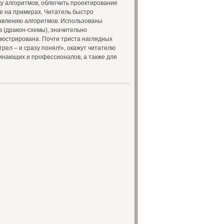
ку алгоритмов, облегчить проектирование
е на примерах. Читатель быстро
авлению алгоритмов. Использованы
 (дракон-схемы), значительно
люстрирована. Почти триста наглядных
рел – и сразу понял!», окажут читателю
инающих и профессионалов, а также для