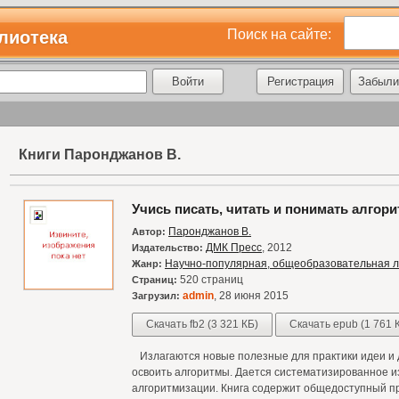
Поиск на сайте:
лиотека
Регистрация
Забыли
Книги Паронджанов В.
Учись писать, читать и понимать алгор
Паронджанов В.
Автор:
ДМК Пресс
, 2012
Издательство:
Научно-популярная, общеобразовательная 
Жанр:
520 страниц
Страниц:
admin
, 28 июня 2015
Загрузил:
Скачать fb2 (3 321 КБ)
Скачать epub (1 761 
Излагаются новые полезные для практики идеи и 
освоить алгоритмы. Дается систематизированное 
алгоритмизации. Книга содержит общедоступный п