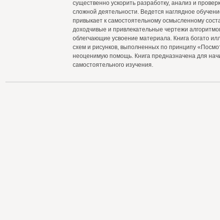
существенно ускорить разработку, анализ и провер
сложной деятельности. Ведется наглядное обучени
привыкает к самостоятельному осмысленному сост
доходчивые и привлекательные чертежи алгоритмов
облегчающие усвоение материала. Книга богато ил
схем и рисунков, выполненных по принципу «Посмот
неоценимую помощь. Книга предназначена для нач
самостоятельного изучения.