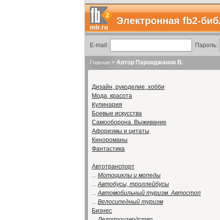
Электронная fb2-биб
E-mail:
Пароль:
>
Автор Паронджанов В.
Главная
Дизайн, рукоделие, хобби
Мода, красота
Кулинария
Боевые искусства
Самооборона. Выживание
Афоризмы и цитаты
Кинороманы
Фантастика
Автотранспорт
...
Мотоциклы и мопеды
...
Автобусы, троллейбусы
...
Автомобильный туризм. Автостоп
...
Велосипедный туризм
Бизнес
...
Делопроизводство