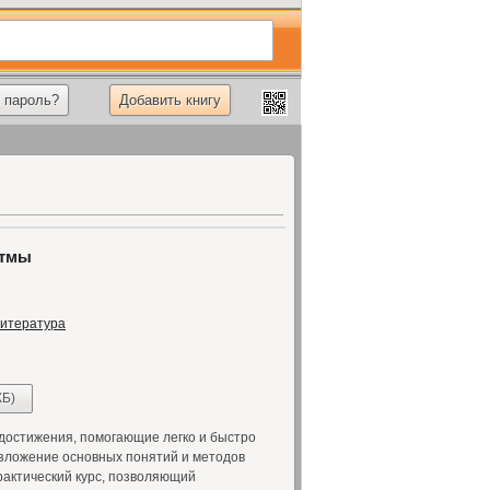
 пароль?
Добавить книгу
итмы
литература
КБ)
достижения, помогающие легко и быстро
изложение основных понятий и методов
рактический курс, позволяющий