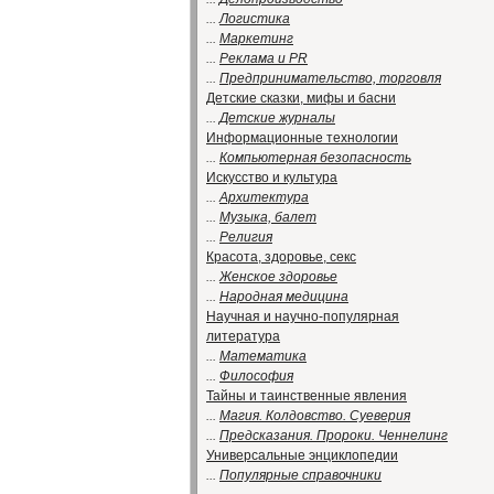
...
Логистика
...
Маркетинг
...
Реклама и PR
...
Предпринимательство, торговля
Детские сказки, мифы и басни
...
Детские журналы
Информационные технологии
...
Компьютерная безопасность
Искусство и культура
...
Архитектура
...
Музыка, балет
...
Религия
Красота, здоровье, секс
...
Женское здоровье
...
Народная медицина
Научная и научно-популярная
литература
...
Математика
...
Философия
Тайны и таинственные явления
...
Магия. Колдовство. Суеверия
...
Предсказания. Пророки. Ченнелинг
Универсальные энциклопедии
...
Популярные справочники