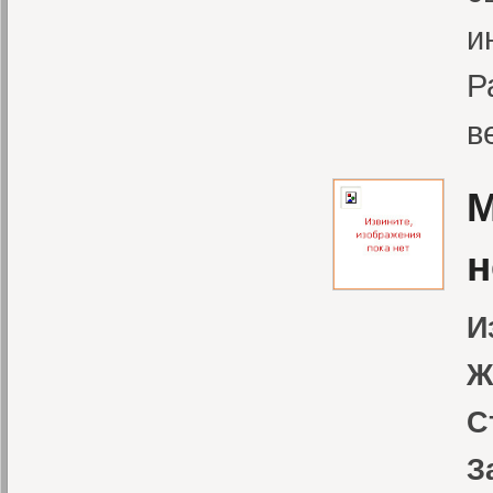
и
Р
в
М
н
И
Ж
С
З