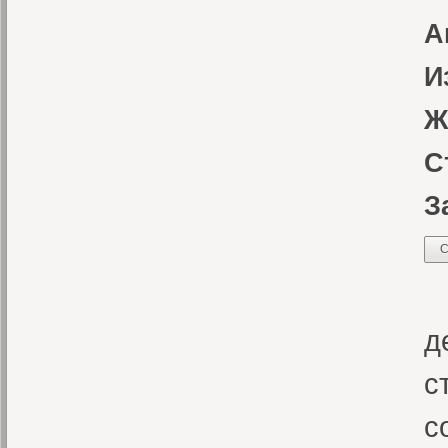
А
И
Ж
С
З
С
Э
д
с
с