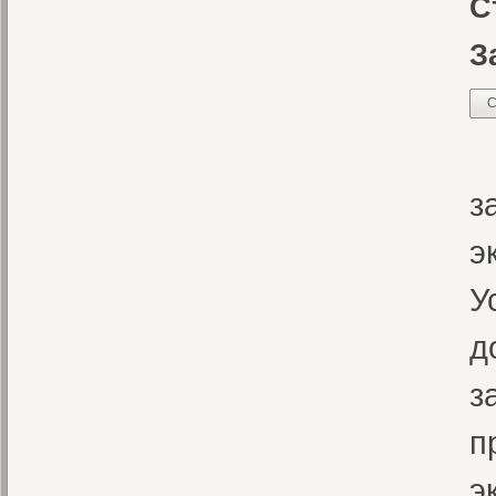
С
З
С
В
з
э
У
д
з
п
э