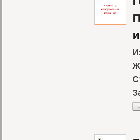
Г
П
и
И
Ж
С
З
С