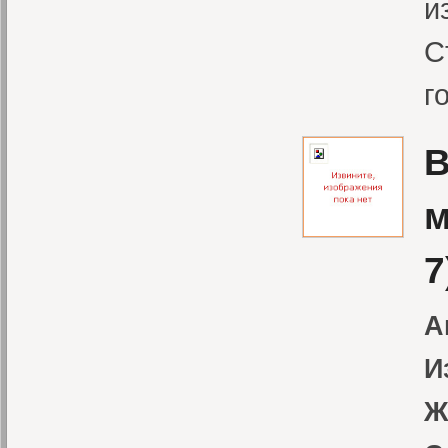
и
С
г
В
м
7
А
И
Ж