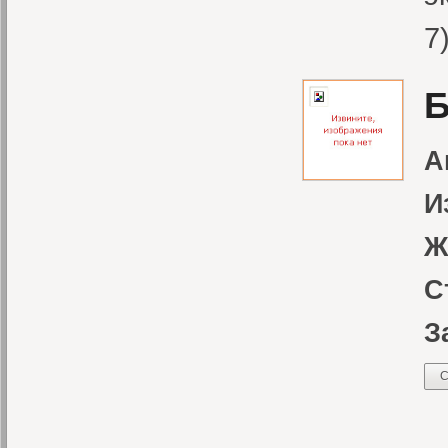
7
Б
А
И
Ж
С
З
С
О