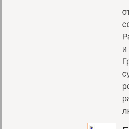
о
с
Р
и
Г
с
р
р
л