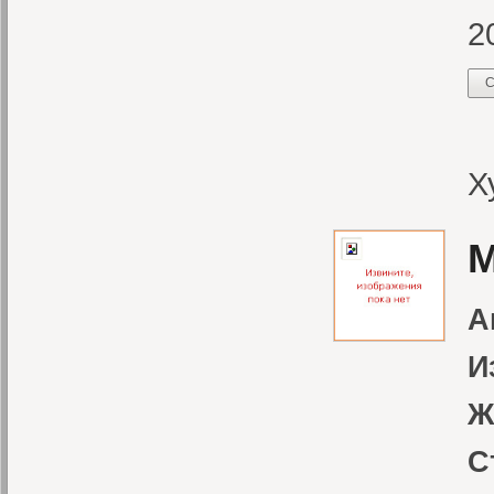
2
С
Д
Х
М
А
И
Ж
С