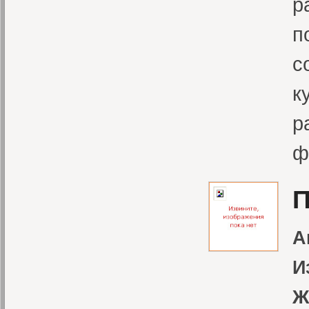
р
п
с
к
р
ф
П
А
И
Ж