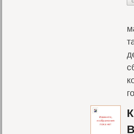
С
Н
м
т
д
с
к
г
К
В