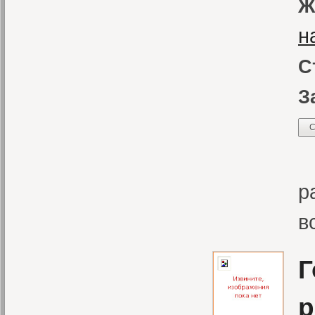
Ж
н
С
З
С
В
р
в
Г
р