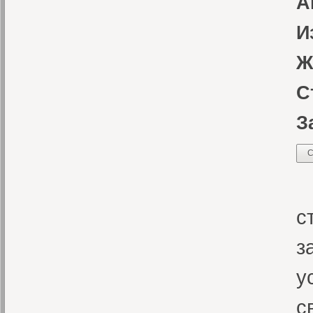
А
И
Ж
С
З
С
В
с
з
у
с