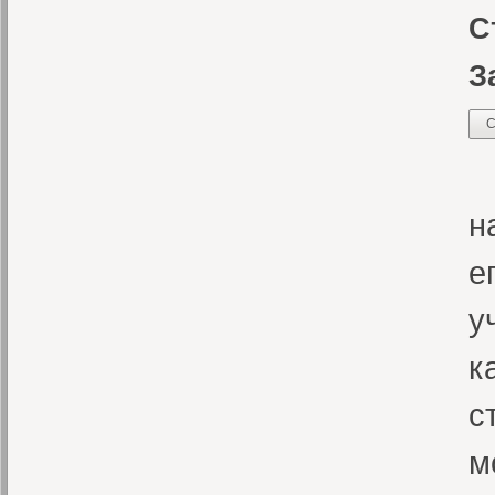
С
З
С
Н
н
е
у
к
с
м