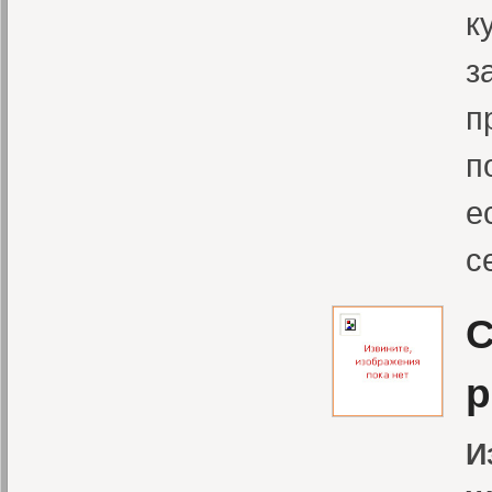
к
з
п
п
е
с
С
р
И