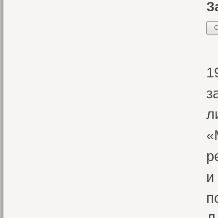
З
С
«
1
з
л
«
р
и
п