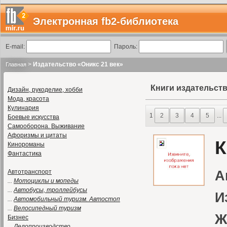
Электронная fb2-библиотека
E-mail:
Пароль:
>
Издательство «Оникс 21 век»
Главная
Книги издательств
Дизайн, рукоделие, хобби
Мода, красота
Кулинария
1
2
3
4
5
...
Боевые искусства
Самооборона. Выживание
Афоризмы и цитаты
К
Кинороманы
Фантастика
Автотранспорт
А
...
Мотоциклы и мопеды
...
Автобусы, троллейбусы
И
...
Автомобильный туризм. Автостоп
...
Велосипедный туризм
Ж
Бизнес
...
Делопроизводство