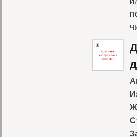
и
п
ч
Д
д
А
И
Ж
С
З