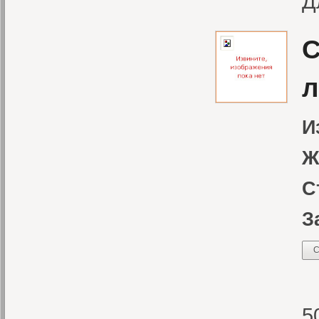
Д
С
л
И
Ж
С
З
С
«
5