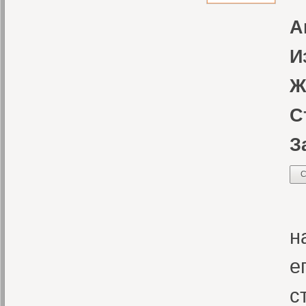
А
И
Ж
С
З
С
Н
н
е
с