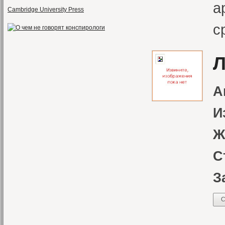
а
Cambridge University Press
с
Л
А
И
Ж
С
З
С
Н