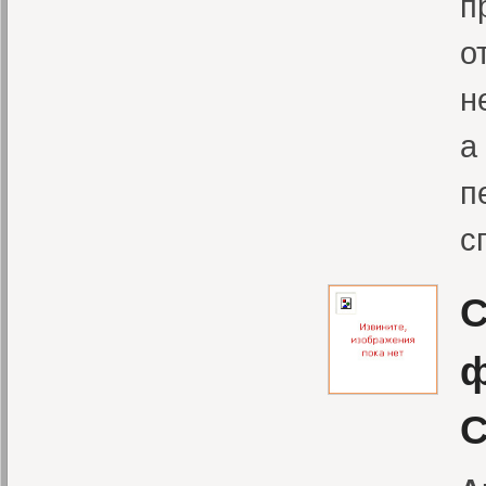
п
о
н
а
п
с
С
ф
С