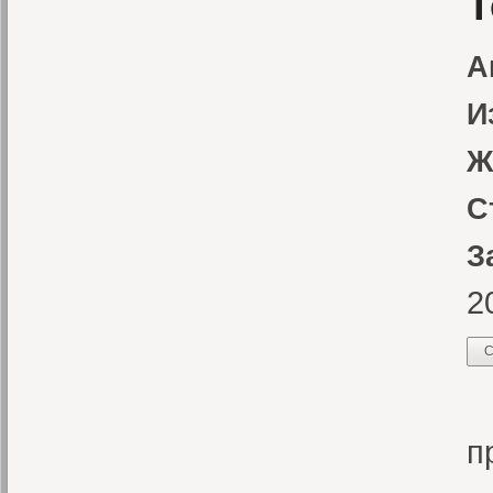
Т
А
И
Ж
С
З
2
С
И
п