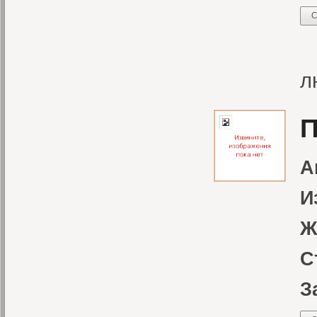
С
В
л
П
А
И
Ж
С
З