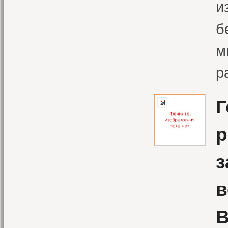
и
б
м
р
Г
р
з
в
В