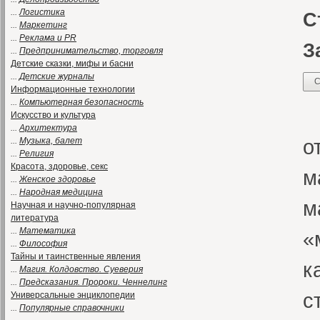
...
Логистика
С
...
Маркетинг
...
Реклама и PR
З
...
Предпринимательство, торговля
Детские сказки, мифы и басни
...
Детские журналы
С
Информационные технологии
...
Компьютерная безопасность
«
Искусство и культура
...
Архитектура
о
...
Музыка, балет
...
Религия
Красота, здоровье, секс
м
...
Женское здоровье
...
Народная медицина
м
Научная и научно-популярная
литература
...
Математика
«
...
Философия
Тайны и таинственные явления
к
...
Магия. Колдовство. Суеверия
...
Предсказания. Пророки. Ченнелинг
с
Универсальные энциклопедии
...
Популярные справочники