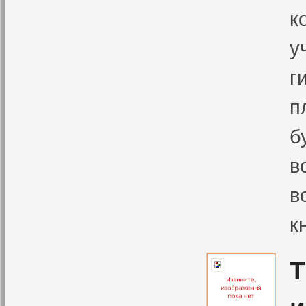
к
у
г
п
б
в
в
к
Т