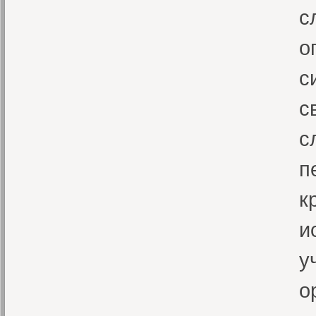
с
о
с
с
с
п
к
и
у
о