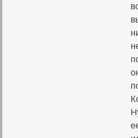
в
в
н
н
п
о
п
К
Н
е