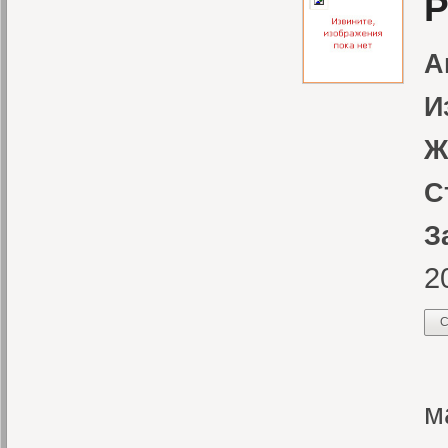
Р
А
И
Ж
С
З
2
С
Э
м