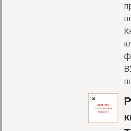
п
п
К
к
ф
В
ш
Р
к