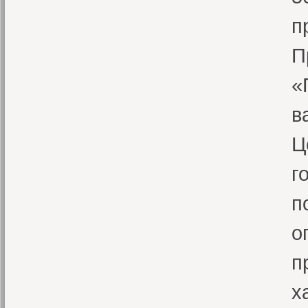
п
П
«
в
Ц
г
п
о
п
х