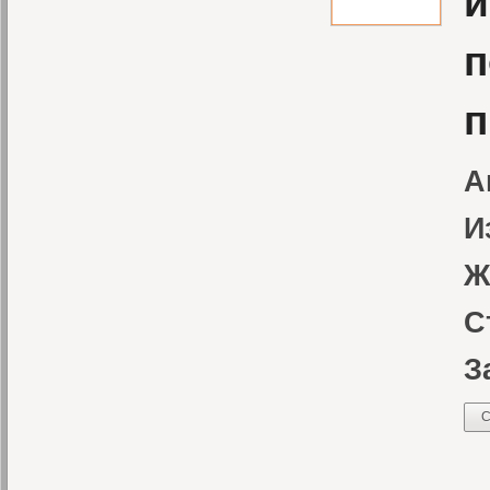
и
п
п
А
И
Ж
С
З
С
В