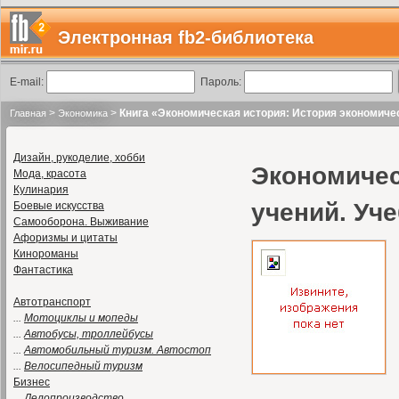
Электронная fb2-библиотека
E-mail:
Пароль:
>
>
Книга «Экономическая история: История экономичес
Главная
Экономика
Дизайн, рукоделие, хобби
Экономичес
Мода, красота
Кулинария
учений. Уч
Боевые искусства
Самооборона. Выживание
Афоризмы и цитаты
Кинороманы
Фантастика
Автотранспорт
...
Мотоциклы и мопеды
...
Автобусы, троллейбусы
...
Автомобильный туризм. Автостоп
...
Велосипедный туризм
Бизнес
...
Делопроизводство