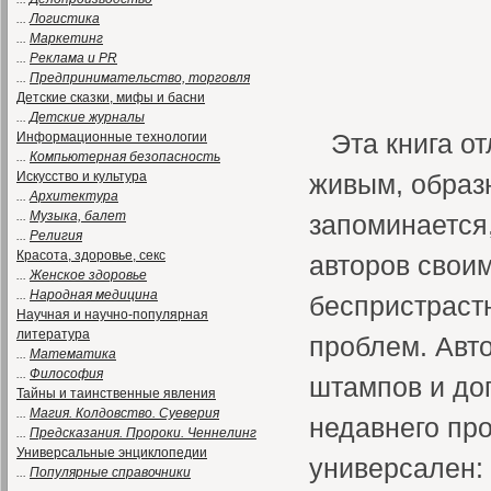
...
Логистика
...
Маркетинг
...
Реклама и PR
...
Предпринимательство, торговля
Детские сказки, мифы и басни
...
Детские журналы
Эта книга о
Информационные технологии
...
Компьютерная безопасность
Искусство и культура
живым, образ
...
Архитектура
...
Музыка, балет
запоминается
...
Религия
Красота, здоровье, секс
авторов свои
...
Женское здоровье
...
Народная медицина
беспристраст
Научная и научно-популярная
литература
проблем. Авто
...
Математика
...
Философия
штампов и до
Тайны и таинственные явления
...
Магия. Колдовство. Суеверия
недавнего пр
...
Предсказания. Пророки. Ченнелинг
Универсальные энциклопедии
универсален:
...
Популярные справочники