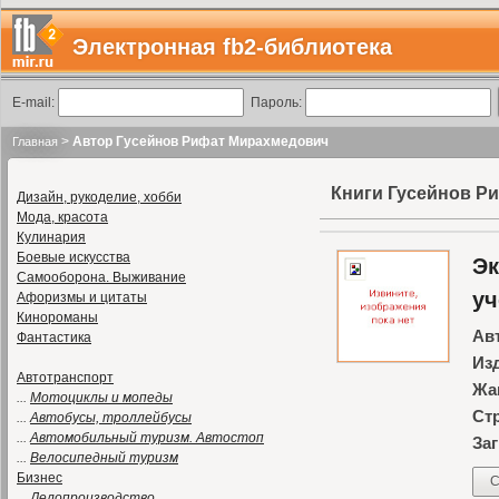
Электронная fb2-библиотека
E-mail:
Пароль:
>
Автор Гусейнов Рифат Мирахмедович
Главная
Книги Гусейнов Р
Дизайн, рукоделие, хобби
Мода, красота
Кулинария
Боевые искусства
Эк
Самооборона. Выживание
уч
Афоризмы и цитаты
Кинороманы
Ав
Фантастика
Из
Автотранспорт
Жа
...
Мотоциклы и мопеды
Ст
...
Автобусы, троллейбусы
...
Автомобильный туризм. Автостоп
Заг
...
Велосипедный туризм
Бизнес
С
...
Делопроизводство