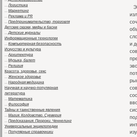
...
Логистика
Эт
...
Маркетинг
из
...
Реклама и PR
со
...
Предпринимательство, торговля
Детские сказки, мифы и басни
об
...
Детские журналы
сл
Информационные технологии
и 
...
Компьютерная безопасность
Искусство и культура
со
...
Архитектура
пр
...
Музыка, балет
эв
...
Религия
Красота, здоровье, секс
по
...
Женское здоровье
ры
...
Народная медицина
со
Научная и научно-популярная
литература
со
...
Математика
вв
...
Философия
си
Тайны и таинственные явления
...
Магия. Колдовство. Суеверия
под
...
Предсказания. Пророки. Ченнелинг
инт
Универсальные энциклопедии
из
...
Популярные справочники