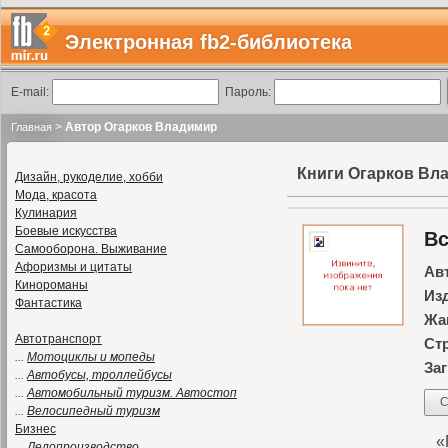
Электронная fb2-библиотека
E-mail:
Пароль:
>
Автор Огарков Владимир
Главная
Книги Огарков Вл
Дизайн, рукоделие, хобби
Мода, красота
Кулинария
Боевые искусства
Вс
Самооборона. Выживание
Афоризмы и цитаты
Ав
Кинороманы
Из
Фантастика
Жа
Автотранспорт
Ст
...
Мотоциклы и мопеды
Заг
...
Автобусы, троллейбусы
...
Автомобильный туризм. Автостоп
С
...
Велосипедный туризм
Бизнес
«П
...
Делопроизводство