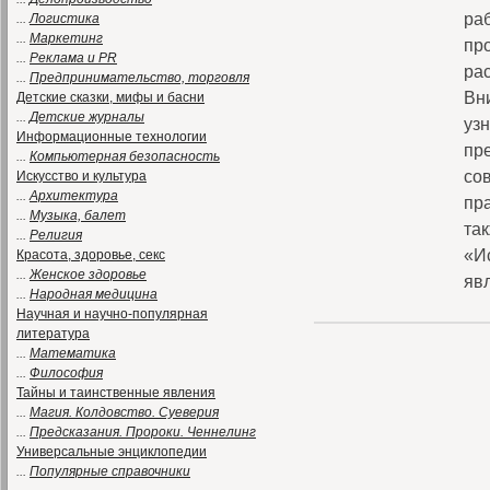
ра
...
Логистика
...
Маркетинг
пр
...
Реклама и PR
ра
...
Предпринимательство, торговля
Вн
Детские сказки, мифы и басни
...
Детские журналы
уз
Информационные технологии
пр
...
Компьютерная безопасность
сов
Искусство и культура
...
Архитектура
пр
...
Музыка, балет
так
...
Религия
«И
Красота, здоровье, секс
...
Женское здоровье
яв
...
Народная медицина
Научная и научно-популярная
литература
...
Математика
...
Философия
Тайны и таинственные явления
...
Магия. Колдовство. Суеверия
...
Предсказания. Пророки. Ченнелинг
Универсальные энциклопедии
...
Популярные справочники