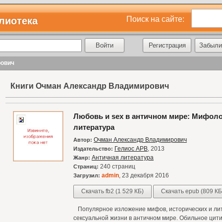
Поиск на сайте:
лиотека
Регистрация
Забыли
рович
Книги Очман Александр Владимирович
Любовь и sex в античном мире: Мифоло
литература
Очман Александр Владимирович
Автор:
Гелиос АРВ
, 2013
Издательство:
Античная литература
Жанр:
240 страниц
Страниц:
admin
, 23 декабря 2016
Загрузил:
Скачать fb2 (1 529 КБ)
Скачать epub (809 КБ
Популярное изложение мифов, исторических и лит
сексуальной жизни в античном мире. Обильное цит