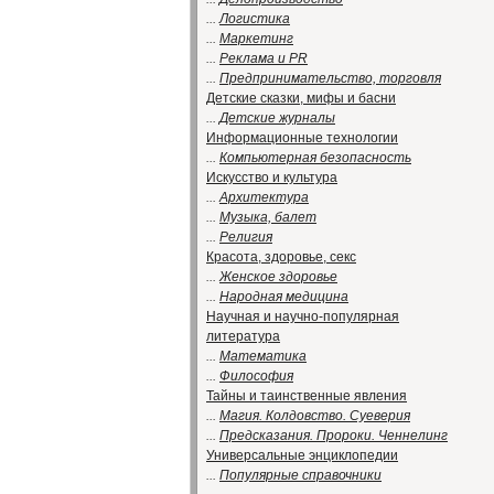
...
Логистика
...
Маркетинг
...
Реклама и PR
...
Предпринимательство, торговля
Детские сказки, мифы и басни
...
Детские журналы
Информационные технологии
...
Компьютерная безопасность
Искусство и культура
...
Архитектура
...
Музыка, балет
...
Религия
Красота, здоровье, секс
...
Женское здоровье
...
Народная медицина
Научная и научно-популярная
литература
...
Математика
...
Философия
Тайны и таинственные явления
...
Магия. Колдовство. Суеверия
...
Предсказания. Пророки. Ченнелинг
Универсальные энциклопедии
...
Популярные справочники