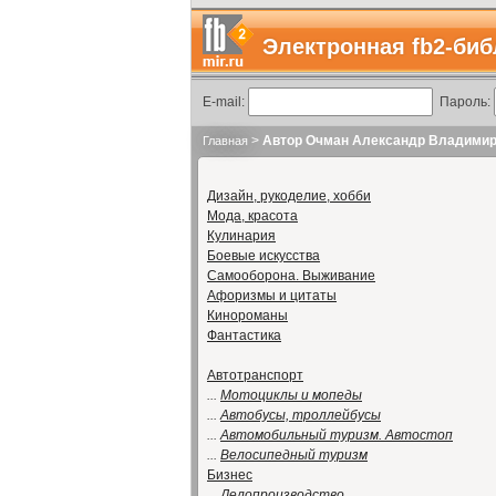
Электронная fb2-биб
E-mail:
Пароль:
>
Автор Очман Александр Владими
Главная
Дизайн, рукоделие, хобби
Мода, красота
Кулинария
Боевые искусства
Самооборона. Выживание
Афоризмы и цитаты
Кинороманы
Фантастика
Автотранспорт
...
Мотоциклы и мопеды
...
Автобусы, троллейбусы
...
Автомобильный туризм. Автостоп
...
Велосипедный туризм
Бизнес
...
Делопроизводство