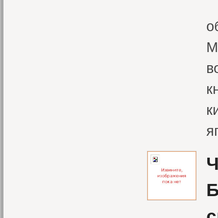
В
о
М
в
к
к
я
Ч
Б
с