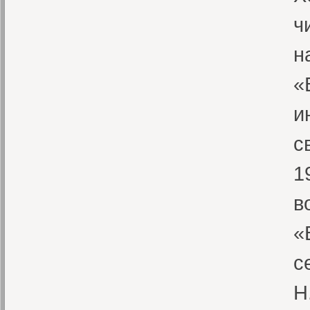
ч
н
«
и
с
1
в
«
с
Н