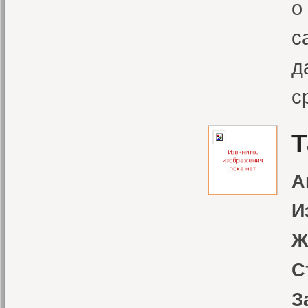
о
с
д
с
Т
А
И
Ж
С
З