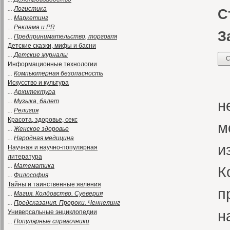
...
Логистика
С
...
Маркетинг
...
Реклама и PR
З
...
Предпринимательство, торговля
Детские сказки, мифы и басни
...
Детские журналы
С
Информационные технологии
...
Компьютерная безопасность
«
Искусство и культура
...
Архитектура
н
...
Музыка, балет
...
Религия
Красота, здоровье, секс
м
...
Женское здоровье
...
Народная медицина
и
Научная и научно-популярная
литература
...
Математика
К
...
Философия
Тайны и таинственные явления
п
...
Магия. Колдовство. Суеверия
...
Предсказания. Пророки. Ченнелинг
н
Универсальные энциклопедии
...
Популярные справочники