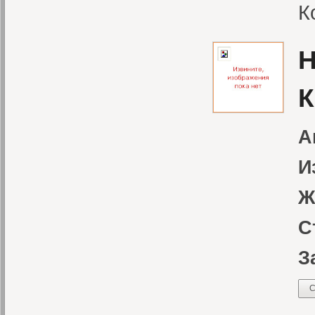
К
Н
К
А
И
Ж
С
З
С