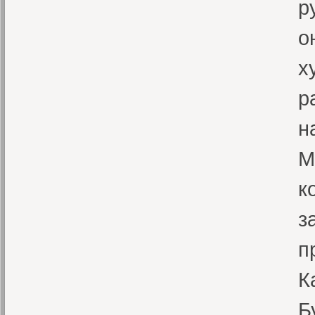
р
о
х
р
н
М
к
з
п
К
Б