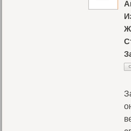
А
И
Ж
С
З
С
М
З
о
в