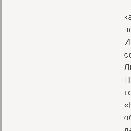
«
к
п
И
с
Л
Н
т
«
о
д