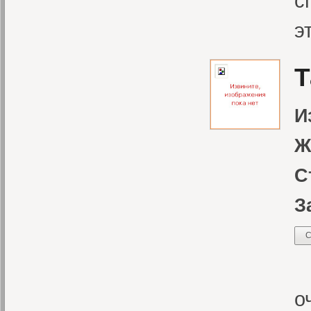
с
э
Т
И
Ж
С
З
С
М
о