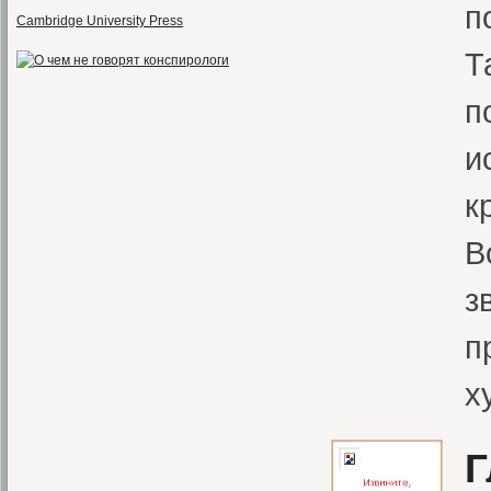
п
Cambridge University Press
Т
п
и
к
В
з
п
х
Г