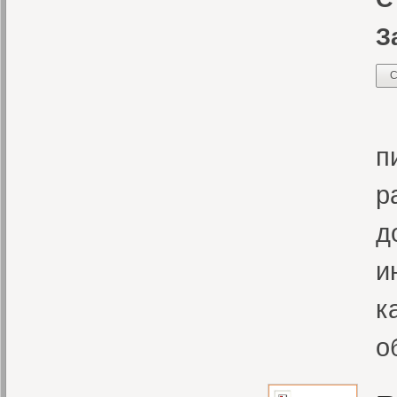
З
С
Э
п
р
д
и
к
о