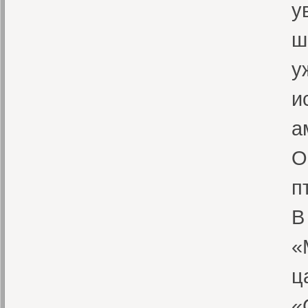
у
ш
у
и
а
О
п
В
«
ц
«