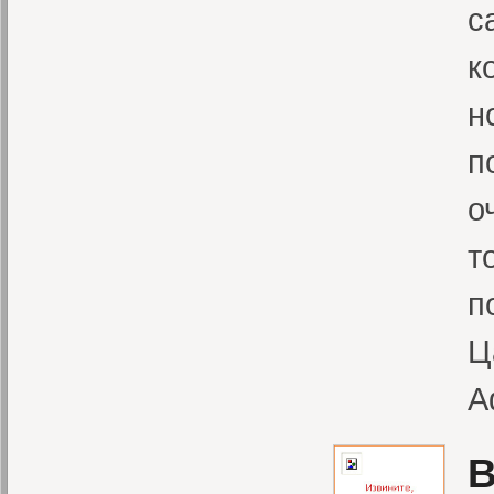
с
к
н
п
о
т
п
Ц
А
В