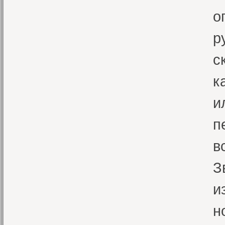
о
р
с
к
и
п
в
З
и
н