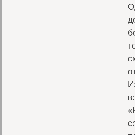
О
д
б
т
с
о
И
в
«
с