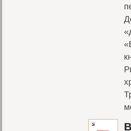
п
Д
«
«
к
Р
х
Т
м
В