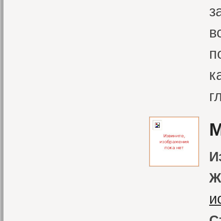
з
в
п
к
г
М
И
Ж
и
С