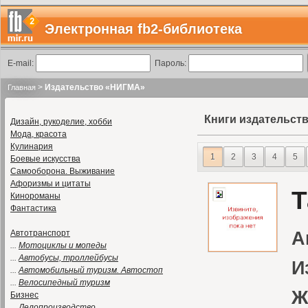
Электронная fb2-библиотека
E-mail:
Пароль:
>
Издательство «НИГМА»
Главная
Книги издательст
Дизайн, рукоделие, хобби
Мода, красота
Кулинария
1
2
3
4
5
Боевые искусства
Самооборона. Выживание
Афоризмы и цитаты
Т
Кинороманы
Фантастика
Автотранспорт
А
...
Мотоциклы и мопеды
...
Автобусы, троллейбусы
И
...
Автомобильный туризм. Автостоп
...
Велосипедный туризм
Ж
Бизнес
...
Делопроизводство