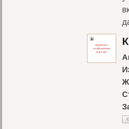
в
д
К
А
И
Ж
С
З
С