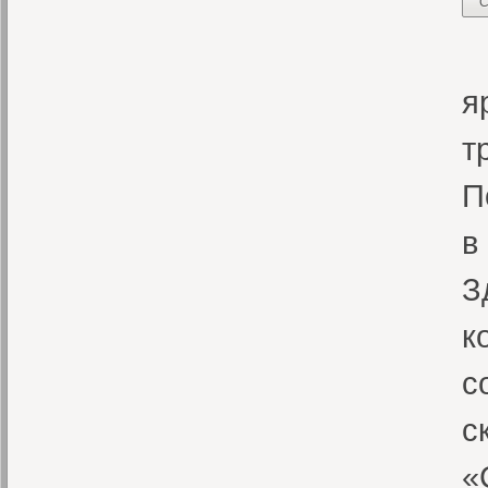
С
«
я
т
П
в
З
к
с
с
«