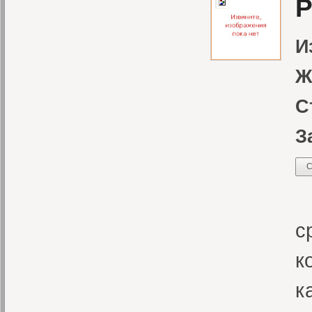
Р
И
Ж
С
З
С
И
с
к
к