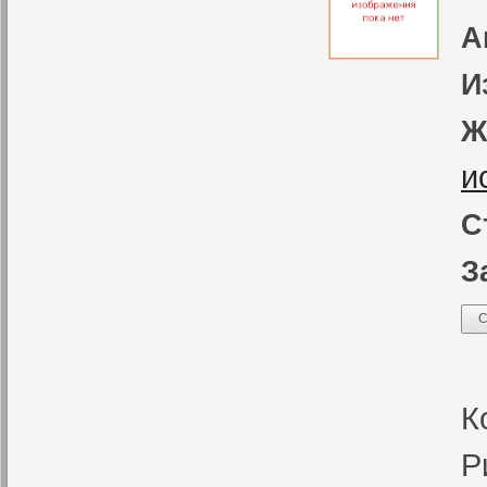
А
И
Ж
и
С
З
С
К
К
Р