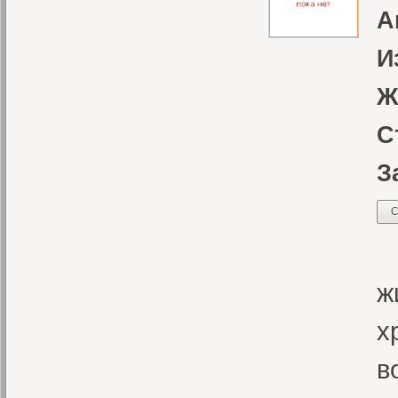
А
И
Ж
С
З
С
Г
ж
х
в