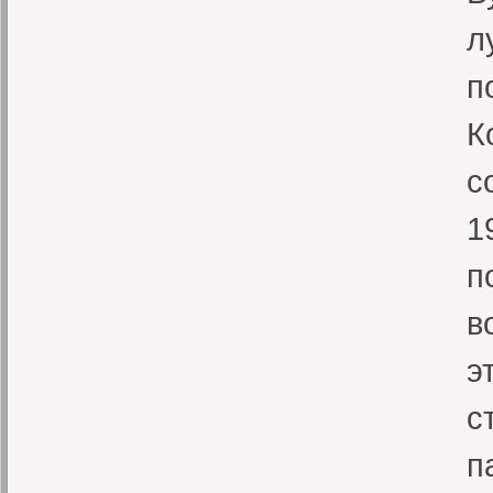
л
п
К
с
1
п
в
э
с
п