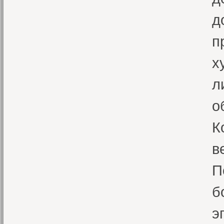
д
п
х
л
о
К
в
П
б
э