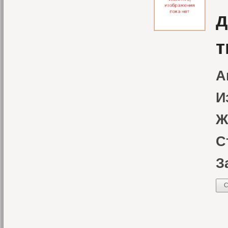
д
т
А
И
Ж
С
З
С
«