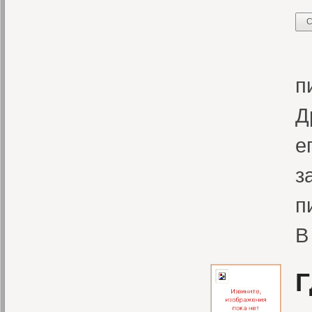
С
Э
п
Д
е
з
п
В
Г