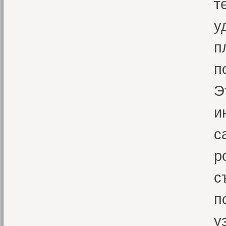
т
у
п
п
Э
и
с
р
с
п
у