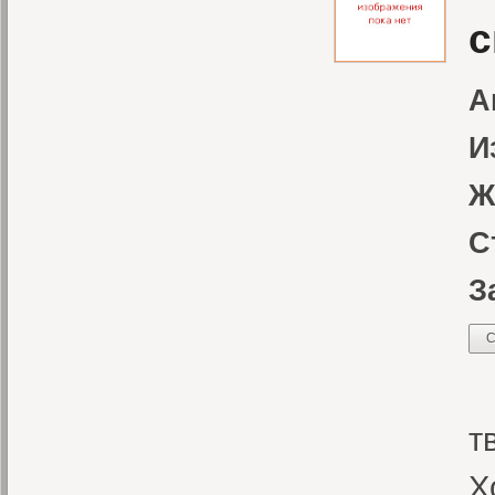
с
А
И
Ж
С
З
С
«
т
Х