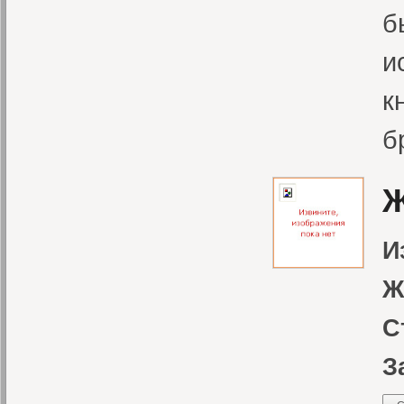
б
и
к
б
Ж
И
Ж
С
З