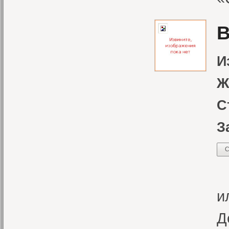
В
И
Ж
С
З
С
«
и
Д