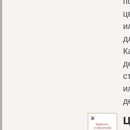
п
ц
и
д
К
д
с
и
д
Ц