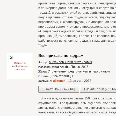
примерная форма договора с организацией, провод
и примерная должностная инструкция эксперта по 
труда. Для руководителей организаций, индивиду
подразделений охраны труда, юристов, лиц, обуч
персоналом», «Охрана труда», «Техносферная без
программы дополнительного профессионального о
«Специальная оценка условий труда» и лиц, обучаю
организаций, выполняющих работы по специальной 
рабочих мест по условиям труда), а также для все
труда.
Все приказы по кадрам
Михайлов Юрий Михайлович
Автор:
Альфа-Пресс
, 2015
Издательство:
Управление предприятием и персоналом
Жанр:
224 страницы
Страниц:
allkonekt
, 13 августа 2018
Загрузил:
Скачать fb2 (1 427 КБ)
Скачать epub (755 КБ
В книге представлено свыше 150 приказов и расп
сгруппированы по функциональному признаку: прика
другую работу, о предоставлении отпусков, о напр
наказании, а также об увольнении работников. Кажд