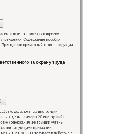
ассказывает о ключевых вопросах
 учреждения. Содержание пособия
. Приводится примерный текст инструкции
етственного за охрану труда
)
работке должностных инструкций
же приведены примеры 20 инструкций по
отке содержания инструкций учтены
 соответствующими приказами
мая 2012 г. №559н (вступает в действие с