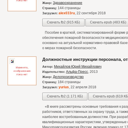
Здравоохранение
Жанр:
144 страницы
Страниц:
alex033ru
, 22 сентября 2018
Загрузил:
Скачать fb2 (915 КБ)
Скачать epub (483 КБ)
Пособие в краткой, систематизированной форме р
обеспечения пожарной безопасности медицинского
основано на актуальной нормативно-правовой базе
о мерах пожарной безопасности.
Должностные инструкции персонала, отв
Михайлов Юрий Михайлович
Автор:
Альфа-Пресс
, 2013
Издательство:
Делопроизводство
Жанр:
184 страницы
Страниц:
yurius
, 22 апреля 2018
Загрузил:
Скачать fb2 (1 171 КБ)
Скачать epub (619 КБ
«В книге рассмотрены основные требования к раз
работников, ответственных за охрану труда, а так
наиболее востребованным должностям. При разраб
квалификационные характеристики, утвержденные
Минздравсоцразвития России, включая приказ от 17 