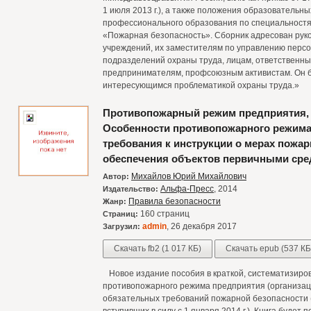
1 июля 2013 г.), а также положения образовательн
профессионального образования по специальностя
«Пожарная безопасность». Сборник адресован рук
учреждений, их заместителям по управлению персо
подразделений охраны труда, лицам, ответственны
предпринимателям, профсоюзным активистам. Он б
интересующимся проблематикой охраны труда.»
Противопожарный режим предприятия, 
Особенности противопожарного режима
требования к инструкции о мерах пожа
обеспечения объектов первичными ср
Михайлов Юрий Михайлович
Автор:
Альфа-Пресс
, 2014
Издательство:
Правила безопасности
Жанр:
160 страниц
Страниц:
admin
, 26 декабря 2017
Загрузил:
Скачать fb2 (1 017 КБ)
Скачать epub (537 КБ
Новое издание пособия в краткой, систематизиро
противопожарного режима предприятия (организаци
обязательных требований пожарной безопасности (