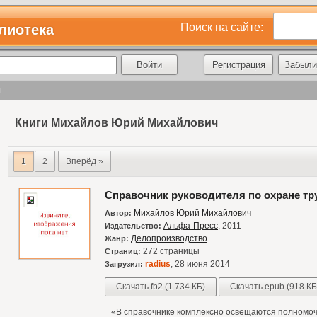
Поиск на сайте:
лиотека
Регистрация
Забыли
ч
Книги Михайлов Юрий Михайлович
1
2
Вперёд »
Справочник руководителя по охране тр
Михайлов Юрий Михайлович
Автор:
Альфа-Пресс
, 2011
Издательство:
Делопроизводство
Жанр:
272 страницы
Страниц:
radius
, 28 июня 2014
Загрузил:
Скачать fb2 (1 734 КБ)
Скачать epub (918 КБ
«В справочнике комплексно освещаются полномочи