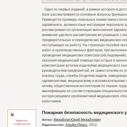
Одно из первых изданий, в рамках которого в дост
базе рассматриваются основные вопросы функцион
Приводятся примеры локальных нормативных актов
здравпункте, должностные инструкции персонала з
рассматривается организация выполнения здравпу
внимание уделено рассмотрению вступающего с янв
предварительных и периодических медицинских осм
поступающих на работу. На страницах пособия чит
работ и производственных факторов, при выполнен
проведение медицинских осмотров (обследований),
оказания медицинской помощи при острых и хрониче
комплектации аптечек изделиями медицинского наз
руководителям предприятий, их заместителям по 
охраны труда, службы (отделов) кадров, заведую
здравпунктами, медицинскому и вспомогательному
активу, общественным инспекторам по охране тр
квалификацию по соответствующим специальностям
интересующимся проблематикой медицинского обес
работников.
Пожарная безопасность медицинского 
Михайлов Юрий Михайлович
Автор:
Альфа-Пресс
, 2012
Издательство: