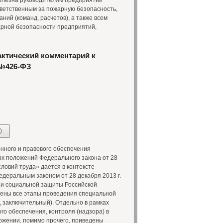
т полезна руководителям предприятий
тветственным за пожарную безопасность,
й (команд, расчетов), а также всем
рной безопасности предприятий,
актический комментарий к
 №426-ФЗ
)
ного и правового обеспечения
ых положений Федерального закона от 28
словий труда» дается в контексте
деральным законом от 28 декабря 2013 г.
а и социальной защиты Российской
ещены все этапы проведения специальной
, заключительный). Отдельно в рамках
о обеспечения, контроля (надзора) в
ложении, помимо прочего, приведены