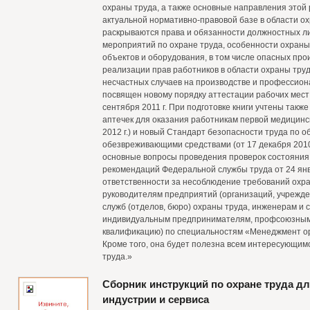
охраны труда, а также основные направления этой
актуальной нормативно-правовой базе в области ох
раскрываются права и обязанности должностных л
мероприятий по охране труда, особенности охран
объектов и оборудования, в том числе опасных пр
реализации прав работников в области охраны труд
несчастных случаев на производстве и профессио
посвящен новому порядку аттестации рабочих мест
сентября 2011 г. При подготовке книги учтены такж
аптечек для оказания работникам первой медицинск
2012 г.) и новый Стандарт безопасности труда по
обезвреживающими средствами (от 17 декабря 2010
основные вопросы проведения проверок состояния 
рекомендаций Федеральной службы труда от 24 янва
ответственности за несоблюдение требований охра
руководителям предприятий (организаций, учрежде
служб (отделов, бюро) охраны труда, инженерам и 
индивидуальным предпринимателям, профсоюзным
квалификацию) по специальностям «Менеджмент о
Кроме того, она будет полезна всем интересующим
труда.»
Сборник инструкций по охране труда д
индустрии и сервиса