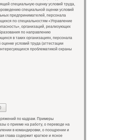
ящей специальную оценку условий труда,
проведению специальной оценки условий
альных предпринимателей, персонала
ающихся по специальностям «Управление
опасность», организаций, реализующих
бразования по направлению
щихся в таких организациях, персонала
оценке условий труда (аттестации
х интересующихся проблематикой охраны
)
оряжений по кадрам. Примеры
зы о приеме на работу, о переводе на
авлении в командировки, о поощрении и
ая глава содержит краткое и ясное