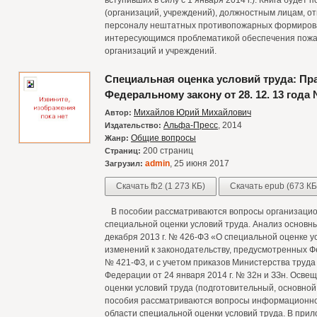
вступивших в силу с 1 января 2014 г.). Книга буде
(организаций, учреждений), должностным лицам, о
персоналу нештатных противопожарных формировани
интересующимся проблематикой обеспечения пожа
организаций и учреждений.
Специальная оценка условий труда: Пр
Федеральному закону от 28. 12. 13 года
Михайлов Юрий Михайлович
Автор:
Альфа-Пресс
, 2014
Издательство:
Общие вопросы
Жанр:
200 страниц
Страниц:
admin
, 25 июня 2017
Загрузил:
Скачать fb2 (1 273 КБ)
Скачать epub (673 КБ
В пособии рассматриваются вопросы организацион
специальной оценки условий труда. Анализ основн
декабря 2013 г. № 426-ФЗ «О специальной оценке у
изменений к законодательству, предусмотренных Фе
№ 421-ФЗ, и с учетом приказов Министерства труд
Федерации от 24 января 2014 г. № 32н и ЗЗн. Осв
оценки условий труда (подготовительный, основной
пособия рассматриваются вопросы информационног
области специальной оценки условий труда. В при