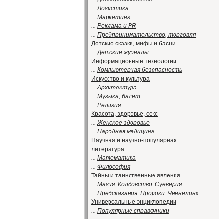
...
Логистика
...
Маркетинг
...
Реклама и PR
...
Предпринимательство, торговля
Детские сказки, мифы и басни
...
Детские журналы
Информационные технологии
...
Компьютерная безопасность
Искусство и культура
...
Архитектура
...
Музыка, балет
...
Религия
Красота, здоровье, секс
...
Женское здоровье
...
Народная медицина
Научная и научно-популярная
литература
...
Математика
...
Философия
Тайны и таинственные явления
...
Магия. Колдовство. Суеверия
...
Предсказания. Пророки. Ченнелинг
Универсальные энциклопедии
...
Популярные справочники