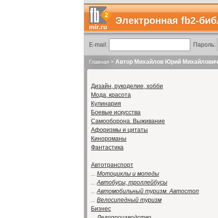
Электронная fb2-биб
E-mail:
Пароль:
>
Автор Михайлов Юрий Михайлови
Главная
Дизайн, рукоделие, хобби
Мода, красота
Кулинария
Боевые искусства
Самооборона. Выживание
Афоризмы и цитаты
Кинороманы
Фантастика
Автотранспорт
...
Мотоциклы и мопеды
...
Автобусы, троллейбусы
...
Автомобильный туризм. Автостоп
...
Велосипедный туризм
Бизнес
...
Делопроизводство