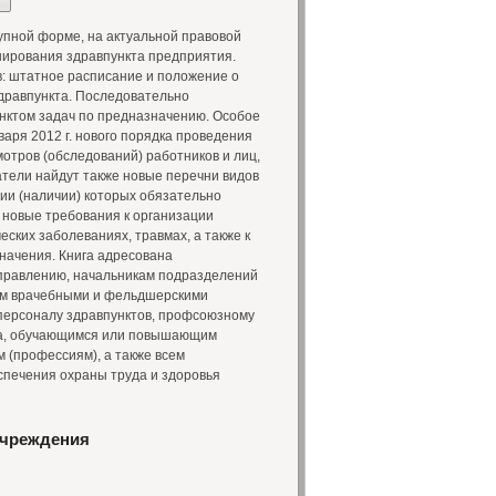
упной форме, на актуальной правовой
ирования здравпункта предприятия.
: штатное расписание и положение о
дравпункта. Последовательно
нктом задач по предназначению. Особое
аря 2012 г. нового порядка проведения
отров (обследований) работников и лиц,
атели найдут также новые перечни видов
ии (наличии) которых обязательно
 новые требования к организации
ских заболеваниях, травмах, а также к
начения. Книга адресована
управлению, начальникам подразделений
щим врачебными и фельдшерскими
 персоналу здравпунктов, профсоюзному
уда, обучающимся или повышающим
 (профессиям), а также всем
печения охраны труда и здоровья
учреждения