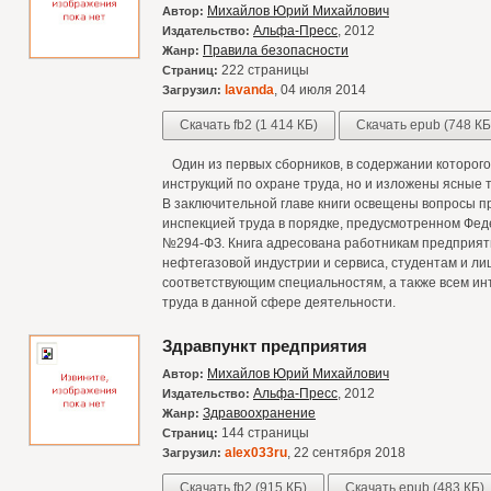
Михайлов Юрий Михайлович
Автор:
Альфа-Пресс
, 2012
Издательство:
Правила безопасности
Жанр:
222 страницы
Страниц:
lavanda
, 04 июля 2014
Загрузил:
Скачать fb2 (1 414 КБ)
Скачать epub (748 КБ
Один из первых сборников, в содержании которог
инструкций по охране труда, но и изложены ясные 
В заключительной главе книги освещены вопросы 
инспекцией труда в порядке, предусмотренном Феде
№294-ФЗ. Книга адресована работникам предприят
нефтегазовой индустрии и сервиса, студентам и 
соответствующим специальностям, а также всем и
труда в данной сфере деятельности.
Здравпункт предприятия
Михайлов Юрий Михайлович
Автор:
Альфа-Пресс
, 2012
Издательство:
Здравоохранение
Жанр:
144 страницы
Страниц:
alex033ru
, 22 сентября 2018
Загрузил:
Скачать fb2 (915 КБ)
Скачать epub (483 КБ)