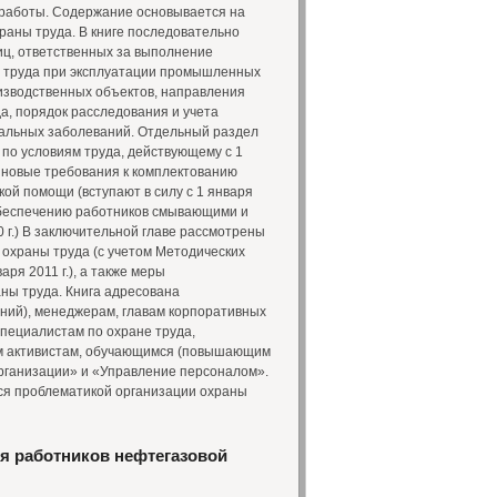
 работы. Содержание основывается на
раны труда. В книге последовательно
иц, ответственных за выполнение
ы труда при эксплуатации промышленных
оизводственных объектов, направления
а, порядок расследования и учета
нальных заболеваний. Отдельный раздел
 по условиям труда, действующему с 1
е новые требования к комплектованию
ой помощи (вступают в силу с 1 января
 обеспечению работников смывающими и
 г.) В заключительной главе рассмотрены
охраны труда (с учетом Методических
ря 2011 г.), а также меры
ны труда. Книга адресована
ний), менеджерам, главам корпоративных
специалистам по охране труда,
 активистам, обучающимся (повышающим
рганизации» и «Управление персоналом».
ся проблематикой организации охраны
ля работников нефтегазовой