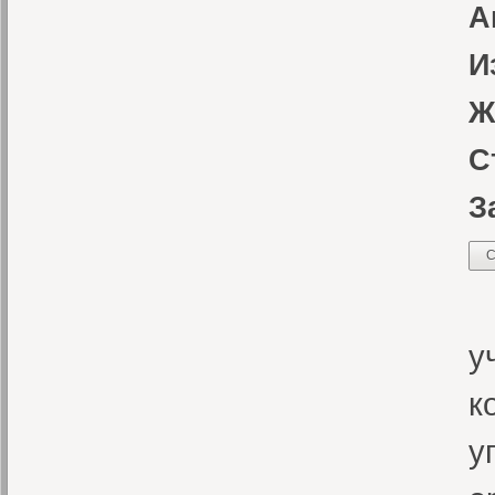
А
И
Ж
С
З
С
Д
у
к
у