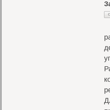
З
С
В
р
д
у
Р
к
р
Д