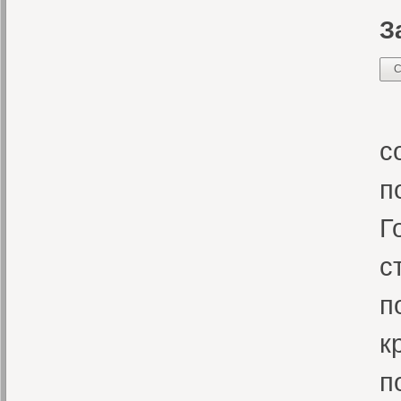
З
С
Н
с
п
Г
с
п
к
п