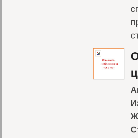
с
п
с
О
ц
А
И
Ж
С