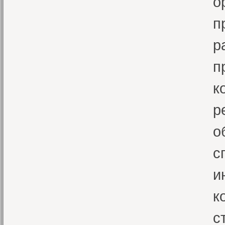
о
п
р
п
к
р
о
с
и
к
с