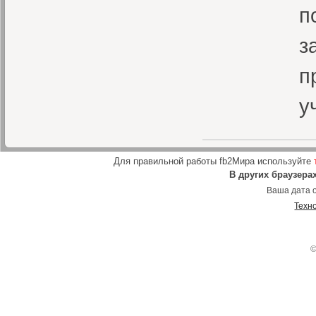
п
з
п
у
Для правильной работы fb2Мира используйте
В других браузера
Ваша дата о
Техн
©