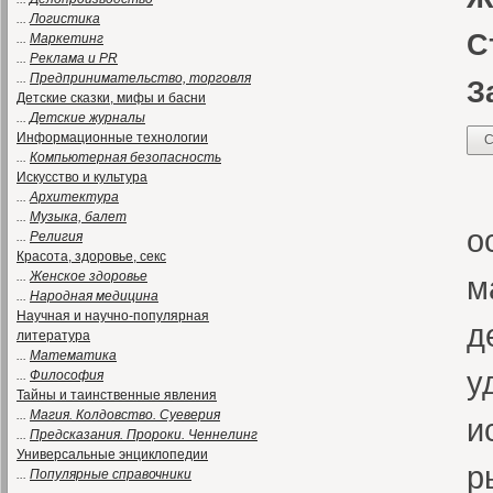
...
Логистика
С
...
Маркетинг
...
Реклама и PR
...
Предпринимательство, торговля
З
Детские сказки, мифы и басни
...
Детские журналы
Информационные технологии
С
...
Компьютерная безопасность
Искусство и культура
В
...
Архитектура
...
Музыка, балет
о
...
Религия
Красота, здоровье, секс
...
Женское здоровье
м
...
Народная медицина
Научная и научно-популярная
д
литература
...
Математика
у
...
Философия
Тайны и таинственные явления
...
Магия. Колдовство. Суеверия
и
...
Предсказания. Пророки. Ченнелинг
Универсальные энциклопедии
р
...
Популярные справочники