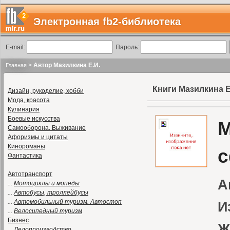
Электронная fb2-библиотека
E-mail:
Пароль:
>
Автор Мазилкина Е.И.
Главная
Книги Мазилкина Е
Дизайн, рукоделие, хобби
Мода, красота
Кулинария
Боевые искусства
М
Самооборона. Выживание
Афоризмы и цитаты
Кинороманы
с
Фантастика
Автотранспорт
А
...
Мотоциклы и мопеды
...
Автобусы, троллейбусы
...
Автомобильный туризм. Автостоп
И
...
Велосипедный туризм
Бизнес
Ж
...
Делопроизводство