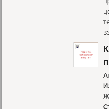
п
ц
т
в
К
п
А
И
Ж
С