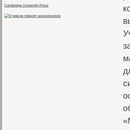
Cambridge University Press
к
в
У
з
м
д
с
о
о
«