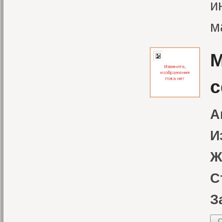
и
м
М
с
А
И
Ж
С
З
С