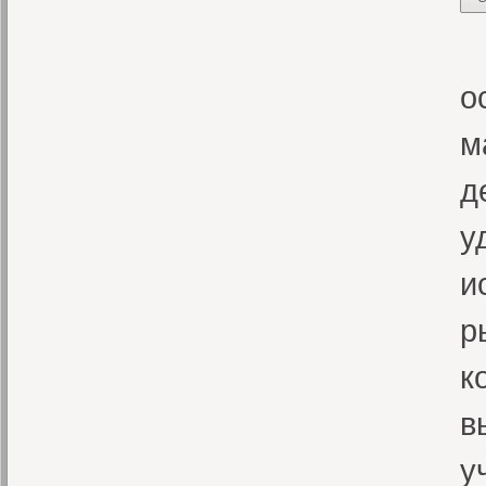
В
о
м
д
у
и
р
к
в
у