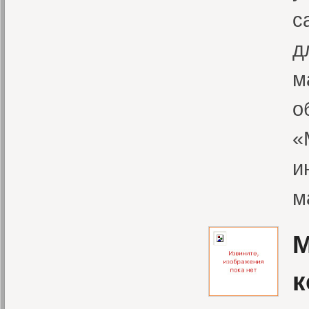
с
д
м
о
«
и
м
М
к