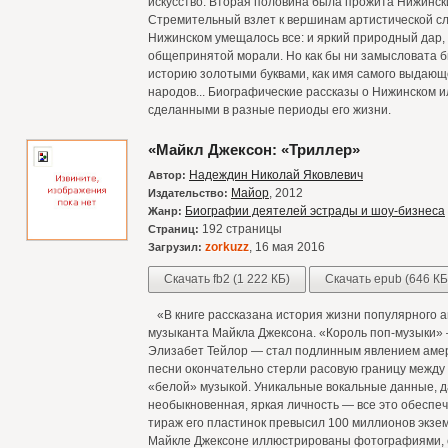
искусство. Вторая половина была прожита Нижински
Стремительный взлет к вершинам артистической сл
Нижинском умещалось все: и яркий природный дар,
общепринятой морали. Но как бы ни замысловата бы
историю золотыми буквами, как имя самого выдающ
народов... Биографические рассказы о Нижинском
сделанными в разные периоды его жизни.
«Майкл Джексон: «Триллер»
Надеждин Николай Яковлевич
Автор:
Майор
, 2012
Издательство:
Биографии деятелей эстрады и шоу-бизнеса
Жанр:
192 страницы
Страниц:
zorkuzz
, 16 мая 2016
Загрузил:
Скачать fb2 (1 222 КБ)
Скачать epub (646 КБ
«В книге рассказана история жизни популярного а
музыканта Майкла Джексона. «Король поп-музыки» 
Элизабет Тейлор — стал подлинным явлением амер
песни окончательно стерли расовую границу между
«белой» музыкой. Уникальные вокальные данные, д
необыкновенная, яркая личность — все это обеспе
тираж его пластинок превысил 100 миллионов экзем
Майкле Джексоне иллюстрированы фотографиями, 