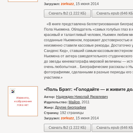
zorkuzz
, 15 июня 2014
Загрузил:
Скачать fb2 (1 222 КБ)
Скачать epub (646 КБ
«В книге представлена беллетризованная биограф
Пола Ньюмена. Обладатель «самых голубых глаз в 
красивый и талантливый человек, Ньюмен любим ми
созданные Ньюменом, поражают достоверностью и 
неизменно ставили кассовые рекорды. Достаточно 
Санденс Кид», ставший самым кассовым вестерном в
Ньюмена от актера самодеятельного студенческого
до звезды кинематографа мировой величины — ист
очень любопытная... Биографические рассказы о 
фотографиями, сделанными в разные периоды его ж
участием.»
«Поль Брэгг: «Голодайте — и живите до
Надеждин Николай Яковлевич
Автор:
Майор
, 2011
Издательство:
Другие биографии
Жанр:
192 страницы
Страниц:
zorkuzz
, 15 июня 2014
Загрузил:
Скачать fb2 (1 222 КБ)
Скачать epub (646 КБ