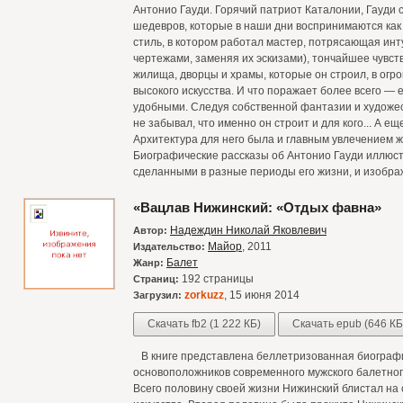
Антонио Гауди. Горячий патриот Каталонии, Гауди 
шедевров, которые в наши дни воспринимаются как
стиль, в котором работал мастер, потрясающая инт
чертежами, заменяя их эскизами), тончайшее чувст
жилища, дворцы и храмы, которые он строил, в огр
высокого искусства. И что поражает более всего — 
удобными. Следуя собственной фантазии и художес
не забывал, что именно он строит и для кого... А е
Архитектура для него была и главным увлечением ж
Биографические рассказы об Антонио Гауди иллюс
сделанными в разные периоды его жизни, и изобра
«Вацлав Нижинский: «Отдых фавна»
Надеждин Николай Яковлевич
Автор:
Майор
, 2011
Издательство:
Балет
Жанр:
192 страницы
Страниц:
zorkuzz
, 15 июня 2014
Загрузил:
Скачать fb2 (1 222 КБ)
Скачать epub (646 КБ
В книге представлена беллетризованная биографи
основоположников современного мужского балетног
Всего половину своей жизни Нижинский блистал на