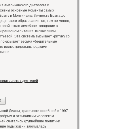
я американского диетолога и
зложены основные моменты самых
эггу и Монтиньяку. Личность Брэгга до
ицинского образования, он, тем не менее,
торой стало лечебное голодание в
ым рационом питания, включавшим
тьевой. Эта система вызывает критику со
е показывает весьма убедительные
эгге иллюстрированы редкими
жизни.
политических деятелей
)
кой Дианы, трагически погибшей в 1997
добрым и отзывчивым человеком.
ней считались крупнейшие политики
дние годы жизни занималась