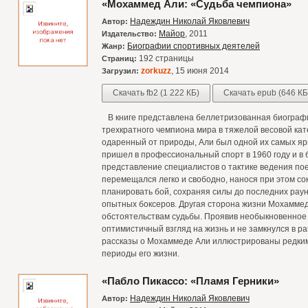
«Мохаммед Али: «Судьба чемпиона»
Надеждин Николай Яковлевич
Автор:
Майор
, 2011
Издательство:
Биографии спортивных деятелей
Жанр:
192 страницы
Страниц:
zorkuzz
, 15 июня 2014
Загрузил:
Скачать fb2 (1 222 КБ)
Скачать epub (646 КБ
В книге представлена беллетризованная биографи
трехкратного чемпиона мира в тяжелой весовой к
одаренный от природы, Али был одной их самых ярк
пришел в профессиональный спорт в 1960 году и в
представление специалистов о тактике ведения пое
перемещался легко и свободно, нанося при этом с
планировать бой, сохраняя силы до последних рау
опытных боксеров. Другая сторона жизни Мохамме
обстоятельствам судьбы. Проявив необыкновенное 
оптимистичный взгляд на жизнь и не замкнулся в ра
рассказы о Мохаммеде Али иллюстрированы редки
периоды его жизни.
«Пабло Пикассо: «Пламя Герники»
Надеждин Николай Яковлевич
Автор: