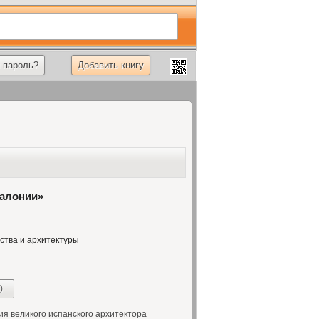
 пароль?
Добавить книгу
талонии»
ства и архитектуры
)
я великого испанского архитектора