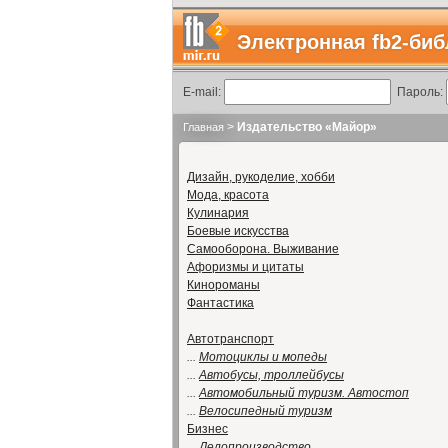
Электронная fb2-биб
E-mail:
Пароль:
>
Издательство «Майор»
Главная
Дизайн, рукоделие, хобби
Мода, красота
Кулинария
Боевые искусства
Самооборона. Выживание
Афоризмы и цитаты
Кинороманы
Фантастика
Автотранспорт
...
Мотоциклы и мопеды
...
Автобусы, троллейбусы
...
Автомобильный туризм. Автостоп
...
Велосипедный туризм
Бизнес
...
Делопроизводство