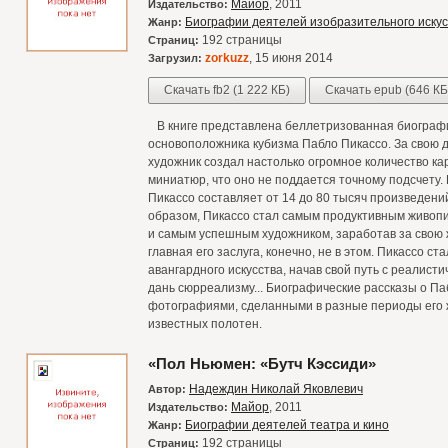
Майор
, 2011
Издательство:
Биографии деятелей изобразительного искус
Жанр:
192 страницы
Страниц:
zorkuzz
, 15 июня 2014
Загрузил:
Скачать fb2 (1 222 КБ)
Скачать epub (646 КБ
В книге представлена беллетризованная биографи
основоположника кубизма Пабло Пикассо. За свою д
художник создал настолько огромное количество кар
миниатюр, что оно не поддается точному подсчету.
Пикассо составляет от 14 до 80 тысяч произведений
образом, Пикассо стал самым продуктивным живопи
и самым успешным художником, заработав за свою 
главная его заслуга, конечно, не в этом. Пикассо с
авангардного искусства, начав свой путь с реалисти
дань сюрреализму... Биографические рассказы о П
фотографиями, сделанными в разные периоды его 
известных полотен.
«Пол Ньюмен: «Бутч Кэссиди»
Надеждин Николай Яковлевич
Автор:
Майор
, 2011
Издательство:
Биографии деятелей театра и кино
Жанр:
192 страницы
Страниц: