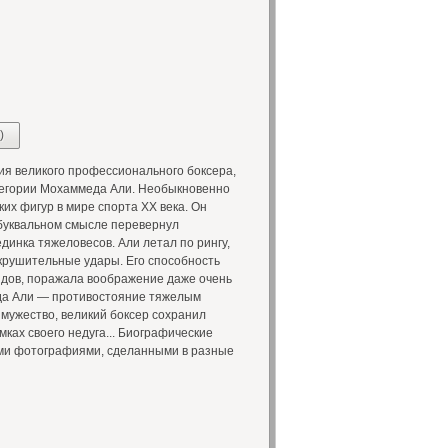
)
я великого профессионального боксера,
атегории Мохаммеда Али. Необыкновенно
их фигур в мире спорта XX века. Он
 буквальном смысле перевернул
динка тяжеловесов. Али летал по рингу,
окрушительные удары. Его способность
ндов, поражала воображение даже очень
да Али — противостояние тяжелым
мужество, великий боксер сохранил
мках своего недуга... Биографические
ми фотографиями, сделанными в разные