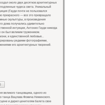
создал около двух десятков архитектурных
 подлинные чудеса света. Уникальный
уиция (Гауди почти не пользовался
во прекрасного — все это превращало
омные скульптуры, в произведения
его дома получались удивительно
твенной интуиции, Антонио Гауди никогда
ще он был великим тружеником.
изни, и единственной любовью...
трированы редкими фотографиями,
жениями его архитектурных творений.
)
я великого танцовщика, одного из
о танца Вацлава Фомича Нижинского.
 сцене и дарил ценителям балета свое