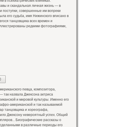
м в психиатрических клиниках.
авы и скандальная личная жизнь — в
 и поступки, совершенные им вопреки
ла его судьба, имя Нижинского вписано в
егося танцовщика всех времен и
 иллюстрированы редкими фотографиями,
)
мериканского певца, композитора,
— так назвала Джексона актриса
иканской и мировой культуры. Именно его
 афро-американской и так называемой
ар танцовщика и хореографа,
чило Джексону невероятный успех. Общий
пляров... Биографические рассказы о
сделанными в различные периоды его