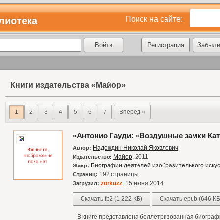
Поиск на сайте:
лиотека
Регистрация
Забыли
Книги издательства «Майор»
1
2
3
4
5
6
7
Вперёд »
«Антонио Гауди: «Воздушные замки Ка
Надеждин Николай Яковлевич
Автор:
Майор
, 2011
Издательство:
Биографии деятелей изобразительного искус
Жанр:
192 страницы
Страниц:
zorkuzz
, 15 июня 2014
Загрузил:
Скачать fb2 (1 222 КБ)
Скачать epub (646 КБ
В книге представлена беллетризованная биографи