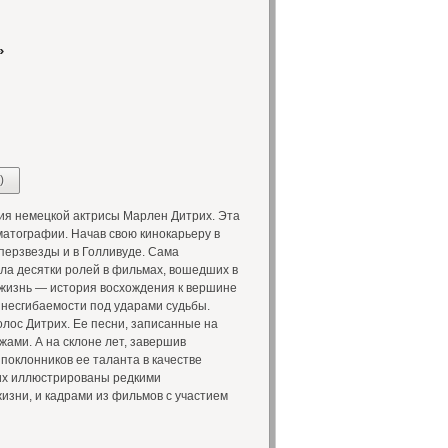
»
)
я немецкой актрисы Марлен Дитрих. Эта
матографии. Начав свою кинокарьеру в
перзвезды и в Голливуде. Сама
ла десятки ролей в фильмах, вошедших в
 жизнь — история восхождения к вершине
и несгибаемости под ударами судьбы.
лос Дитрих. Ее песни, записанные на
ами. А на склоне лет, завершив
поклонников ее таланта в качестве
рих иллюстрированы редкими
зни, и кадрами из фильмов с участием