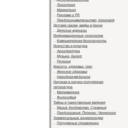
...
Логистика
...
Маркетинг
...
Реклама и PR
...
Предпринимательство, торговля
Детские сказки, мифы и басни
...
Детские журналы
Информационные технологии
...
Компьютерная безопасность
Искусство и культура
...
Архитектура
...
Музыка, балет
...
Религия
Красота, здоровье, секс
...
Женское здоровье
...
Народная медицина
Научная и научно-популярная
литература
...
Математика
...
Философия
Тайны и таинственные явления
...
Магия. Колдовство. Суеверия
...
Предсказания. Пророки. Ченнелинг
Универсальные энциклопедии
...
Популярные справочники