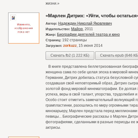
жизни.»
«Марлен Дитрих: «Уйти, чтобы остаться
Надеждин Николай Яковлевич
Автор:
Майор
, 2011
Издательство:
Биографии деятелей театра и кино
Жанр:
192 страницы
Страниц:
zorkuzz
, 15 июня 2014
Загрузил:
Скачать fb2 (1 222 КБ)
Скачать epub (646 КБ
В книге представлена беллетризованная биографи
женщина сама по себе целая эпоха в мировой кине
Германии, Дитрих добилась статуса безусловной су
создавшая свой неповторимый образ, Дитрих сыгра
золотой фонд мировой кинематографии. Ее долгая
успеха, веры в свой талант, упорства, трудолюбия 
Особо стоит отметить замечательный волнующий го
грампластинки, разошлись по миру огромными тираж
кинокарьеру, Марлен предстала перед миллионами 
певицы... Биографические рассказы о Марлен Дит
фотографиями, сделанными в разные периоды ее жи
актрисы.