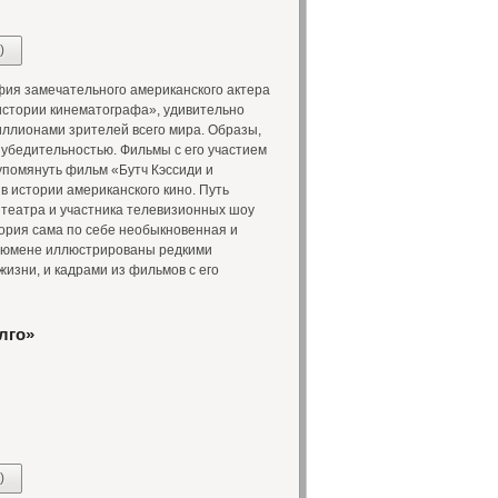
)
ия замечательного американского актера
истории кинематографа», удивительно
ллионами зрителей всего мира. Образы,
убедительностью. Фильмы с его участием
упомянуть фильм «Бутч Кэссиди и
 истории американского кино. Путь
 театра и участника телевизионных шоу
ория сама по себе необыкновенная и
Ньюмене иллюстрированы редкими
изни, и кадрами из фильмов с его
лго»
)