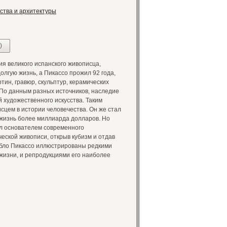
ства и архитектуры
)
я великого испанского живописца,
олгую жизнь, а Пикассо прожил 92 года,
тин, гравюр, скульптур, керамических
 По данным разных источников, наследие
 художественного искусства. Таким
сцем в истории человечества. Он же стал
жизнь более миллиарда долларов. Но
тал основателем современного
ческой живописи, открыв кубизм и отдав
абло Пикассо иллюстрированы редкими
жизни, и репродукциями его наиболее