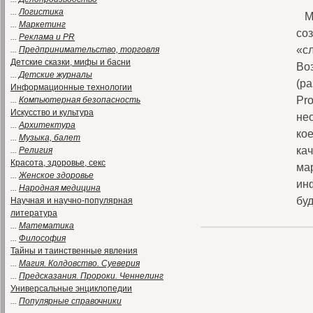
...
Логистика
Мно
...
Маркетинг
соз
...
Реклама и PR
«с
...
Предпринимательство, торговля
Детские сказки, мифы и басни
Во
...
Детские журналы
(ра
Информационные технологии
Pro
...
Компьютерная безопасность
Искусство и культура
не
...
Архитектура
кое
...
Музыка, балет
ка
...
Религия
Красота, здоровье, секс
ма
...
Женское здоровье
ин
...
Народная медицина
бу
Научная и научно-популярная
литература
...
Математика
...
Философия
Тайны и таинственные явления
...
Магия. Колдовство. Суеверия
...
Предсказания. Пророки. Ченнелинг
Универсальные энциклопедии
...
Популярные справочники