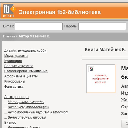
Электронная fb2-библиотека
E-mail:
Пароль:
>
Автор Матейчек К.
Главная
Книги Матейчек К.
Дизайн, рукоделие, хобби
Мода, красота
Кулинария
Боевые искусства
Ма
Самооборона. Выживание
бю
Афоризмы и цитаты
Кинороманы
Ав
Фантастика
Из
Автотранспорт
Жа
...
Мотоциклы и мопеды
Ст
...
Автобусы, троллейбусы
...
Автомобильный туризм. Автостоп
Заг
...
Велосипедный туризм
Бизнес
С
...
Делопроизводство