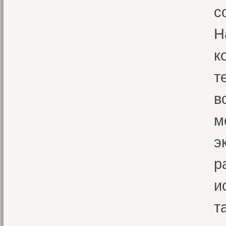
с
Н
к
т
в
м
э
р
и
т