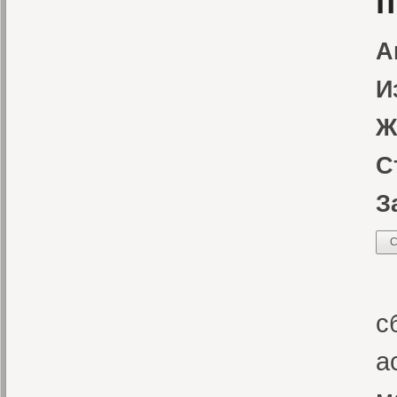
п
А
И
Ж
С
З
С
А
с
а