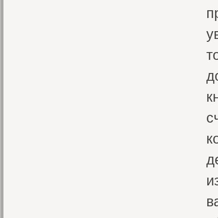
п
у
т
д
к
с
к
д
и
в