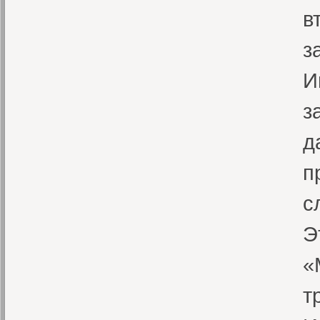
в
з
И
з
д
п
с
Э
«
т