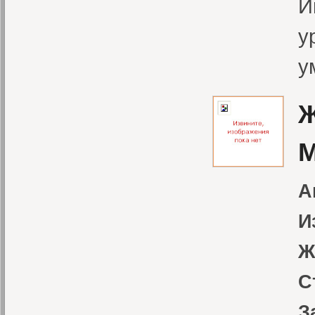
И
у
у
Ж
М
А
И
Ж
С
З