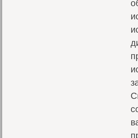
о
и
и
д
п
и
з
С
с
в
п