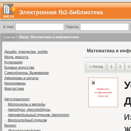
Электронная fb2-библиотека
E-mail:
Пароль:
>
Жанр: Математика и информатика
Главная
Математика и инф
Дизайн, рукоделие, хобби
Мода, красота
Кулинария
« Назад
1
2
3
Боевые искусства
Самооборона. Выживание
Афоризмы и цитаты
У
Кинороманы
Фантастика
Д
Автотранспорт
...
Мотоциклы и мопеды
...
Автобусы, троллейбусы
...
Автомобильный туризм. Автостоп
И
...
Велосипедный туризм
Бизнес
Ж
...
Делопроизводство