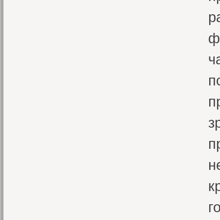
р
ф
ч
п
п
з
п
н
к
г