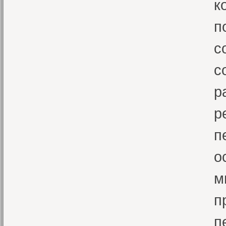
к
п
с
с
р
р
п
о
м
п
п