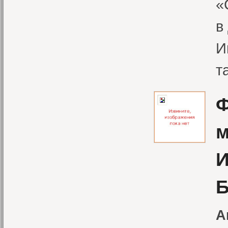
«
в
И
т
Ф
м
И
Б
А