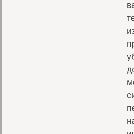
в
т
и
п
у
д
м
с
п
н
и