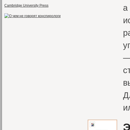
а
Cambridge University Press
и
р
у
—
с
в
Д
и
Э