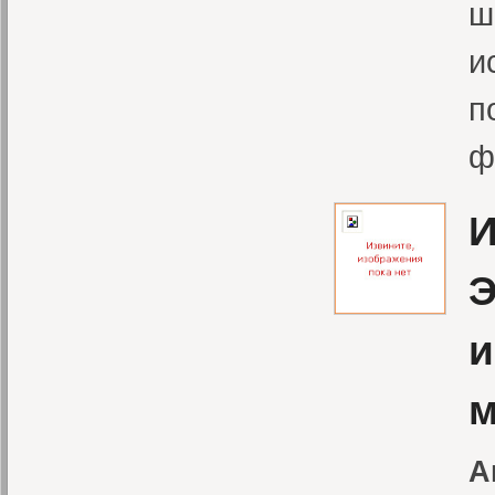
ш
и
п
ф
И
Э
и
м
А