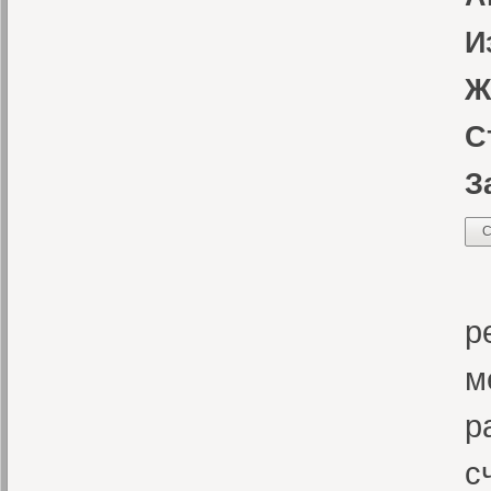
И
Ж
С
З
С
«
р
м
р
с