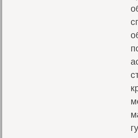
о
с
о
п
а
с
к
м
м
г