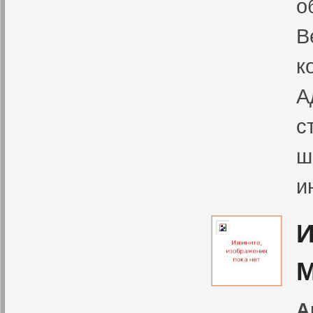
о
В
к
А
с
ш
и
И
М
А