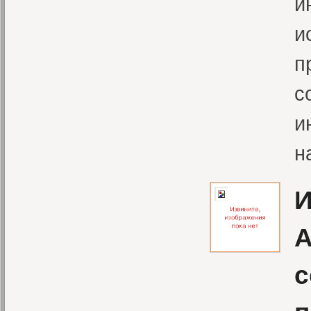
и
и
п
с
и
н
И
А
с