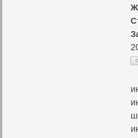
Ж
С
З
2
С
Э
и
и
ш
и