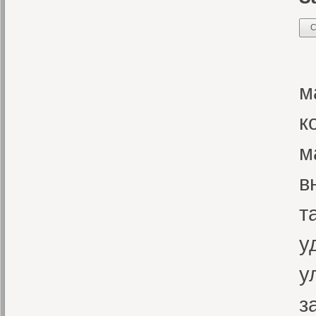
С
А
м
к
м
в
т
у
у
з