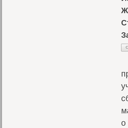
Ж
С
З
С
«
п
у
с
м
о