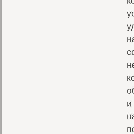
к
у
у
н
с
н
к
о
и
н
п