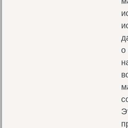
м
и
и
д
о
н
в
м
с
Э
п