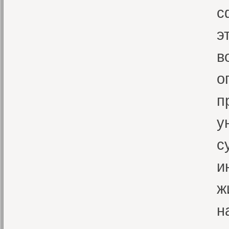
с
э
в
о
п
у
с
и
ж
н