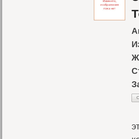
Т
А
И
Ж
С
З
С
В
э