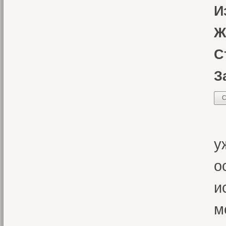
И
Ж
С
З
С
А
у
о
и
м