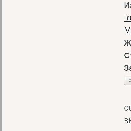
И
г
М
Ж
С
З
С
К
с
в