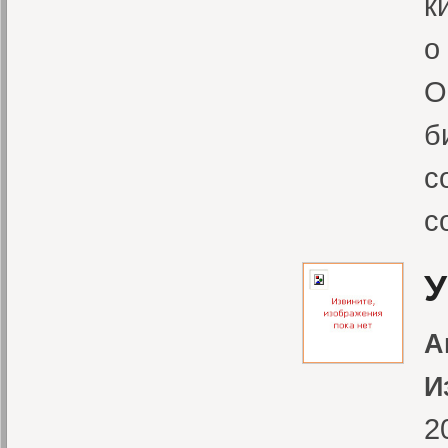
к
о
О
б
с
с
У
А
И
2