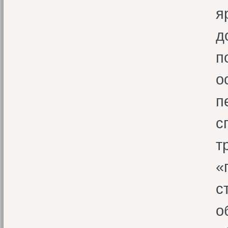
я
д
п
о
п
с
т
«
с
о