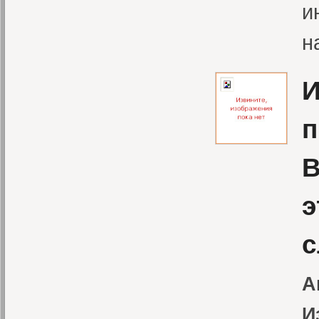
и
н
И
п
В
э
с
А
И