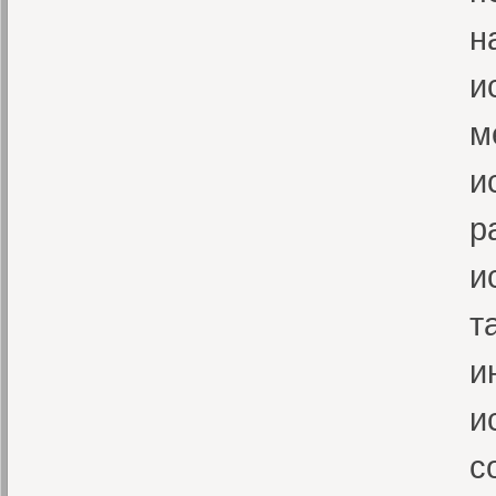
н
и
м
и
р
и
т
и
и
с