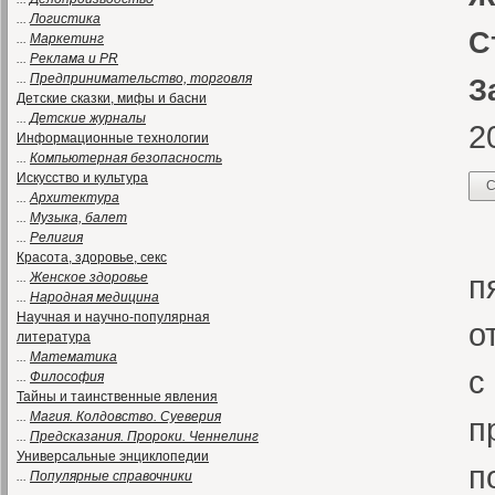
...
Логистика
С
...
Маркетинг
...
Реклама и PR
...
Предпринимательство, торговля
З
Детские сказки, мифы и басни
...
Детские журналы
2
Информационные технологии
...
Компьютерная безопасность
Искусство и культура
С
...
Архитектура
...
Музыка, балет
«
...
Религия
Красота, здоровье, секс
п
...
Женское здоровье
...
Народная медицина
Научная и научно-популярная
о
литература
...
Математика
с
...
Философия
Тайны и таинственные явления
...
Магия. Колдовство. Суеверия
п
...
Предсказания. Пророки. Ченнелинг
Универсальные энциклопедии
п
...
Популярные справочники