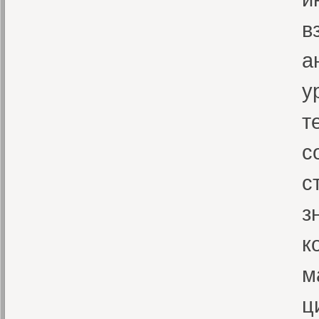
в
а
у
т
с
с
з
к
м
ц