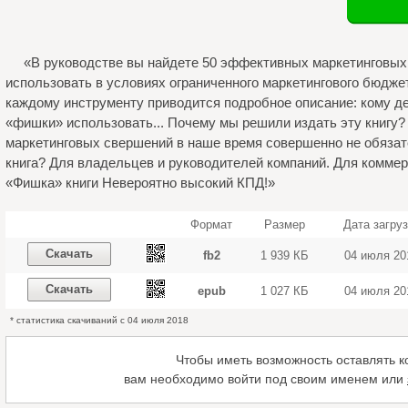
«В руководстве вы найдете 50 эффективных маркетинговых
использовать в условиях ограниченного маркетингового бюджета
каждому инструменту приводится подробное описание: кому дел
«фишки» использовать... Почему мы решили издать эту книгу?
маркетинговых свершений в наше время совершенно не обязат
книга? Для владельцев и руководителей компаний. Для коммер
«Фишка» книги Невероятно высокий КПД!»
Формат
Размер
Дата загру
Скачать
fb2
1 939 КБ
04 июля 20
Скачать
epub
1 027 КБ
04 июля 20
* статистика скачиваний с 04 июля 2018
Чтобы иметь возможность оставлять 
вам необходимо войти под своим именем или