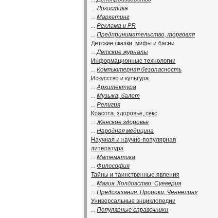
...
Логистика
...
Маркетинг
...
Реклама и PR
...
Предпринимательство, торговля
Детские сказки, мифы и басни
...
Детские журналы
Информационные технологии
...
Компьютерная безопасность
Искусство и культура
...
Архитектура
...
Музыка, балет
...
Религия
Красота, здоровье, секс
...
Женское здоровье
...
Народная медицина
Научная и научно-популярная
литература
...
Математика
...
Философия
Тайны и таинственные явления
...
Магия. Колдовство. Суеверия
...
Предсказания. Пророки. Ченнелинг
Универсальные энциклопедии
...
Популярные справочники