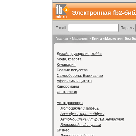
Электронная fb2-биб
E-mail:
Пароль:
>
>
Книга «Маркетинг без 
Главная
Маркетинг
Дизайн, рукоделие, хобби
Мода, красота
Кулинария
Боевые искусства
Самооборона. Выживание
Афоризмы и цитаты
Кинороманы
Фантастика
Автотранспорт
...
Мотоциклы и мопеды
...
Автобусы, троллейбусы
...
Автомобильный туризм. Автостоп
...
Велосипедный туризм
Бизнес
...
Делопроизводство