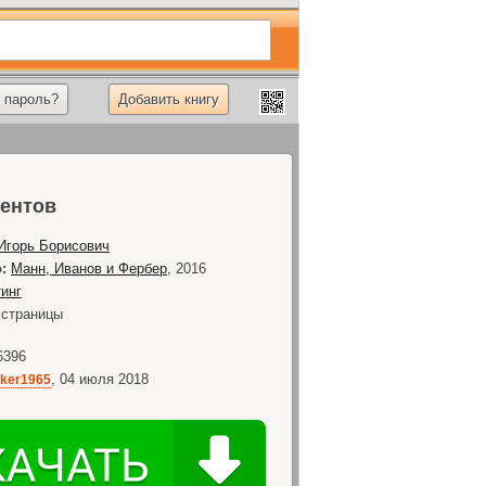
 пароль?
Добавить книгу
ментов
Игорь Борисович
:
Манн, Иванов и Фербер
,
2016
инг
страницы
6396
,
04 июля 2018
lker1965