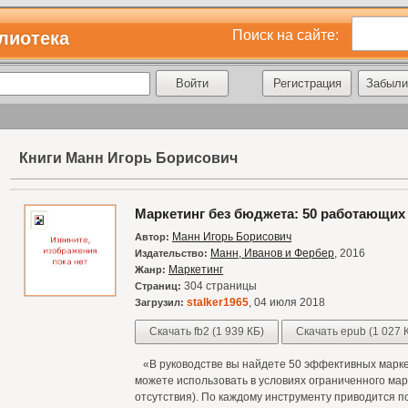
Поиск на сайте:
лиотека
Регистрация
Забыли
Книги Манн Игорь Борисович
Маркетинг без бюджета: 50 работающих
Манн Игорь Борисович
Автор:
Манн, Иванов и Фербер
, 2016
Издательство:
Маркетинг
Жанр:
304 страницы
Страниц:
stalker1965
, 04 июля 2018
Загрузил:
Скачать fb2 (1 939 КБ)
Скачать epub (1 027 
«В руководстве вы найдете 50 эффективных марке
можете использовать в условиях ограниченного мар
отсутствия). По каждому инструменту приводится п