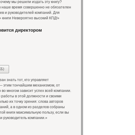
 Почему мы решили издать эту книгу?
в наше время совершенно не обязателен
цев и руководителей компаний. Для
» книги Невероятно высокий КПД!»
овится директором
КБ)
ан знать тот, кто управляет
— этим тончайшим механизмом, от
 во многом зависит успех всей компании.
 работы в этой должности и своими
лько их точку зрения: слова авторов
аний, а в одном из разделов собраны
той книги максимальную пользу, если вы
ли руководитель компании.»