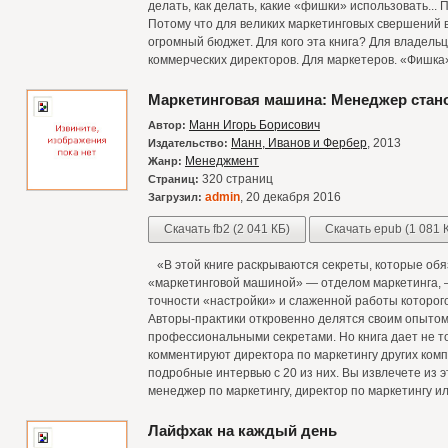
делать, как делать, какие «фишки» использовать...
Потому что для великих маркетинговых свершений 
огромный бюджет. Для кого эта книга? Для владель
коммерческих директоров. Для маркетеров. «Фишка
Маркетинговая машина: Менеджер стан
Манн Игорь Борисович
Автор:
Манн, Иванов и Фербер
, 2013
Издательство:
Менеджмент
Жанр:
320 страниц
Страниц:
admin
, 20 декабря 2016
Загрузил:
Скачать fb2 (2 041 КБ)
Скачать epub (1 081 
«В этой книге раскрываются секреты, которые обяз
«маркетинговой машиной» — отделом маркетинга, 
точности «настройки» и слаженной работы которого
Авторы-практики откровенно делятся своим опытом
профессиональными секретами. Но книга дает не то
комментируют директора по маркетингу других комп
подробные интервью с 20 из них. Вы извлечете из э
менеджер по маркетингу, директор по маркетингу и
Лайфхак на каждый день