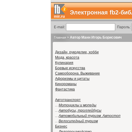
Электронная fb2-биб
E-mail:
Пароль:
>
Автор Манн Игорь Борисович
Главная
Дизайн, рукоделие, хобби
Мода, красота
Кулинария
Боевые искусства
Самооборона. Выживание
Афоризмы и цитаты
Кинороманы
Фантастика
Автотранспорт
...
Мотоциклы и мопеды
...
Автобусы, троллейбусы
...
Автомобильный туризм. Автостоп
...
Велосипедный туризм
Бизнес
...
Делопроизводство