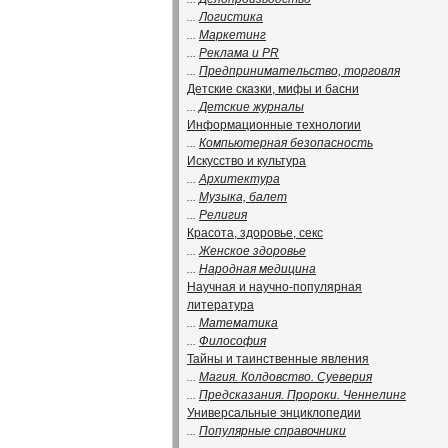
...
Логистика
...
Маркетинг
...
Реклама и PR
...
Предпринимательство, торговля
Детские сказки, мифы и басни
...
Детские журналы
Информационные технологии
...
Компьютерная безопасность
Искусство и культура
...
Архитектура
...
Музыка, балет
...
Религия
Красота, здоровье, секс
...
Женское здоровье
...
Народная медицина
Научная и научно-популярная
литература
...
Математика
...
Философия
Тайны и таинственные явления
...
Магия. Колдовство. Суеверия
...
Предсказания. Пророки. Ченнелинг
Универсальные энциклопедии
...
Популярные справочники